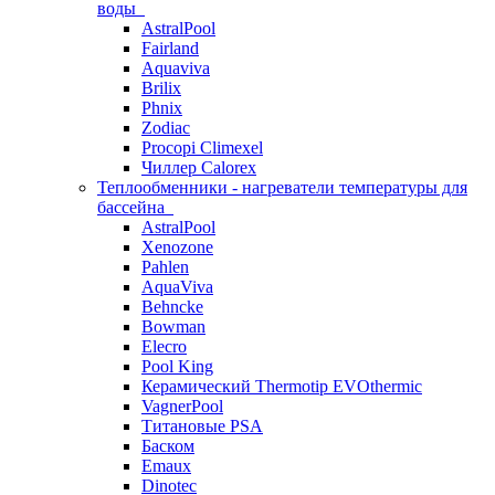
воды
AstralPool
Fairland
Aquaviva
Brilix
Phnix
Zodiac
Procopi Climexel
Чиллер Calorex
Теплообменники - нагреватели температуры для
бассейна
AstralPool
Xenozone
Pahlen
AquaViva
Behncke
Bowman
Elecro
Pool King
Керамический Thermotip EVOthermic
VagnerPool
Титановые PSA
Баском
Emaux
Dinotec