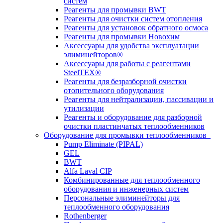
систем
Реагенты для промывки BWT
Реагенты для очистки систем отопления
Реагенты для установок обратного осмоса
Реагенты для промывки Новохим
Аксессуары для удобства эксплуатации
элиминейторов®
Аксессуары для работы с реагентами
SteelTEX®
Реагенты для безразборной очистки
отопительного оборудования
Реагенты для нейтрализации, пассивации и
утилизации
Реагенты и оборудование для разборной
очистки пластинчатых теплообменников
Оборудование для промывки теплообменников
Pump Eliminate (PIPAL)
GEL
BWT
Alfa Laval CIP
Комбинированные для теплообменного
оборудования и инженерных систем
Персональные элиминейторы для
теплообменного оборудования
Rothenberger