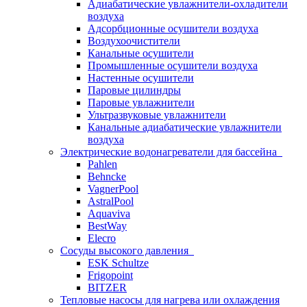
Адиабатические увлажнители-охладители
воздуха
Адсорбционные осушители воздуха
Воздухоочистители
Канальные осушители
Промышленные осушители воздуха
Настенные осушители
Паровые цилиндры
Паровые увлажнители
Ультразвуковые увлажнители
Канальные адиабатические увлажнители
воздуха
Электрические водонагреватели для бассейна
Pahlen
Behncke
VagnerPool
AstralPool
Aquaviva
BestWay
Elecro
Сосуды высокого давления
ESK Schultze
Frigopoint
BITZER
Тепловые насосы для нагрева или охлаждения