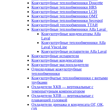
Кожухотрубные теплообменники Doucette
Кожухотрубные теплообменники HRS
Кожухотрубные теплообменники LCH
Кожухотрубные теплообменники OMT
Кожухотрубные теплообменники Secespol
Кожухотрубный теплообменник ТТАИ
Кожухотрубные теплообменники Alfa Laval
Кожухотрубные конденсаторы Alfa
Laval
Кожухотрубные теплообменники Alfa
Laval ViscoLine
Кожухотрубные испарители Alfa Laval
Кожухотрубные испарители
Кожухотрубные конденсаторы
Кожухотрубные маслоохладители
Одноходовые кожухотрубные
теплообменники
Кожухотрубчатые теплообменники с витыми
трубками
Охладители ХКВ — вертикальные с
температурным компенсатором
Охладители ХПВ — вертикальные с
плавающей головкой
Охладители дренажа и конденсата ОГ, ОК,
ОВ