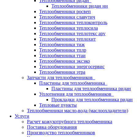
Теплообменники ридан
Теплообменники ридан нн
Теплообменники росвеп
Теплообменники славутич
Теплообменники теплоконтроль
Теплообменники теплосила
Теплообменники теплотекс apv
Теплообменники теплохит
Теплообменники тиж
Теплообменники тплр
Теплообменники ттаи
Теплообменники эксэко
Теплообменники энергосервис
Теплообменники этра
Запчасти для теплообменников
Пластины для теплообменника
Пластины для теплообменника ридан
Уплотнения для теплообменников
Прокладки для теплообменника ридан
Тепловые пункты
Теплообменники масло-вода (маслоохладители)
Услуги
Расчет кожухотрубного теплообменника
Поставка
оборудования
Производство теплообменников