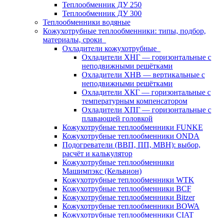
Теплообменник ДУ 250
Теплообменник ДУ 300
Теплообменники водяные
Кожухотрубные теплообменники: типы, подбор,
материалы, сроки
Охладители кожухотрубные
Охладители ХНГ — горизонтальные с
неподвижными решётками
Охладители ХНВ — вертикальные с
неподвижными решётками
Охладители ХКГ — горизонтальные с
температурным компенсатором
Охладители ХПГ — горизонтальные с
плавающей головкой
Кожухотрубные теплообменники FUNKE
Кожухотрубные теплообменники ONDA
Подогреватели (ВВП, ПП, МВН): выбор,
расчёт и калькулятор
Кожухотрубные теплообменники
Машимпэкс (Кельвион)
Кожухотрубные теплообменники WTK
Кожухотрубные теплообменники BCF
Кожухотрубные теплообменники Bitzer
Кожухотрубные теплообменники BOWA
Кожухотрубные теплообменники CIAT