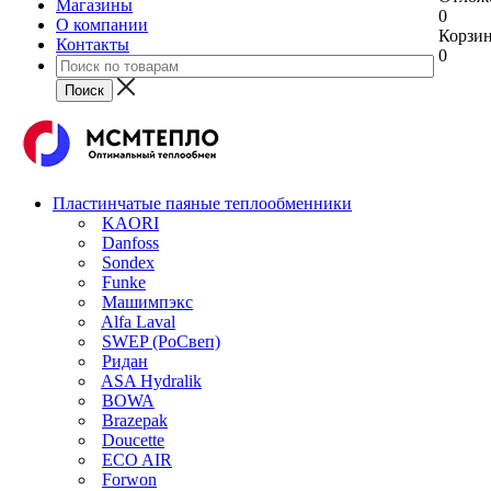
Магазины
0
О компании
Корзи
Контакты
0
Пластинчатые паяные теплообменники
KAORI
Danfoss
Sondex
Funke
Машимпэкс
Alfa Laval
SWEP (РоСвеп)
Ридан
ASA Hydralik
BOWA
Brazepak
Doucette
ECO AIR
Forwon