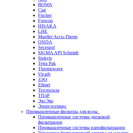
BOWA
Ciat
Fischer
Forwon
HISAKA
LHE
Mueller Accu-Therm
ONDA
Secespol
SIGMA API Schmidt
Stokvis
Tetra Pak
Thermowave
Vicarb
ЗЭО
Zilmet
Теплосила
ТПлР
ЭксЭко
Энергосервис
Промышленные фильтры для воды
Промышленные системы дисковой
фильтрации
Промышленные системы нанофильтрации
Установки безреагентной защиты от накипи