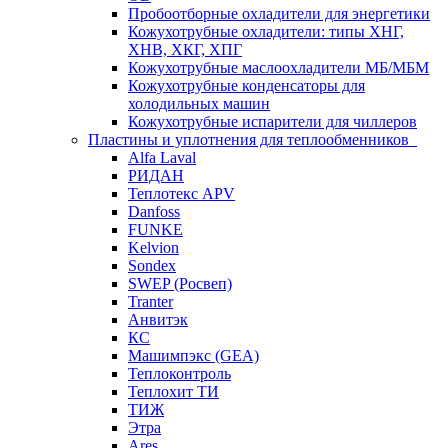
Пробоотборные охладители для энергетики
Кожухотрубные охладители: типы ХНГ,
ХНВ, ХКГ, ХПГ
Кожухотрубные маслоохладители МБ/МБМ
Кожухотрубные конденсаторы для
холодильных машин
Кожухотрубные испарители для чиллеров
Пластины и уплотнения для теплообменников
Alfa Laval
РИДАН
Теплотекс APV
Danfoss
FUNKE
Kelvion
Sondex
SWEP (Росвеп)
Tranter
Анвитэк
КС
Машимпэкс (GEA)
Теплоконтроль
Теплохит ТИ
ТИЖ
Этра
Ares