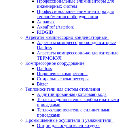
Профессиональные элиминейторы для
инженерных систем
Профессиональные элиминейторы для
теплообменного оборудования
Aquamax
АкваProf (Asterion)
RIDGID
Агрегаты компрессорно-конденсаторные
Агрегаты компрессорно-конденсаторые
Danfoss
Агрегаты компрессорно-конденсаторные
ТЕРМОКУЛ
Компрессорное оборудование
Danfoss
Поршневые компрессоры
Спиральные компрессоры
Bitzer
Теплоносители для систем отопления
Аддитивированная (котловая) вода
Тепло-хладоноситель с карбоксилатными
присадками
Тепло-хладоноситель с силикатными
присадками
Промышленные осушители и увлажнители
Опции для осушителей воздуха