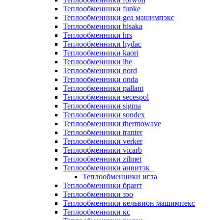
Теплообменники funke
Теплообменники gea машимпэкс
Теплообменники hisaka
Теплообменники hrs
Теплообменники hydac
Теплообменники kaori
Теплообменники lhe
Теплообменники nord
Теплообменники onda
Теплообменники pallant
Теплообменники secespol
Теплообменники sigma
Теплообменники sondex
Теплообменники thermowave
Теплообменники tranter
Теплообменники verker
Теплообменники vicarb
Теплообменники zilmet
Теплообменники анвитэк
Теплообменники игла
Теплообменники брант
Теплообменники зэо
Теплообменники кельвион машимпекс
Теплообменники кс