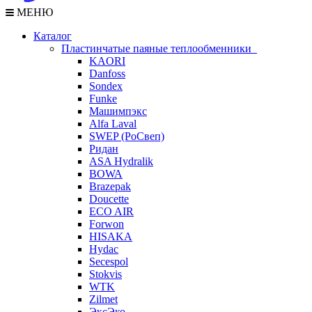
МЕНЮ
Каталог
Пластинчатые паяные теплообменники
KAORI
Danfoss
Sondex
Funke
Машимпэкс
Alfa Laval
SWEP (РоСвеп)
Ридан
ASA Hydralik
BOWA
Brazepak
Doucette
ECO AIR
Forwon
HISAKA
Hydac
Secespol
Stokvis
WTK
Zilmet
ЭксЭко