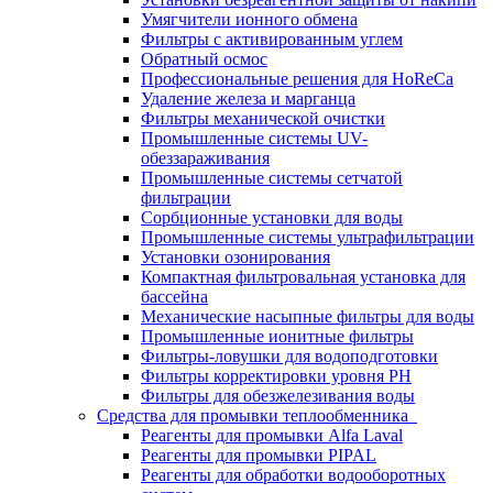
Умягчители ионного обмена
Фильтры с активированным углем
Обратный осмос
Профессиональные решения для HoReCa
Удаление железа и марганца
Фильтры механической очистки
Промышленные системы UV-
обеззараживания
Промышленные системы сетчатой
фильтрации
Сорбционные установки для воды
Промышленные системы ультрафильтрации
Установки озонирования
Компактная фильтровальная установка для
бассейна
Механические насыпные фильтры для воды
Промышленные ионитные фильтры
Фильтры-ловушки для водоподготовки
Фильтры корректировки уровня PH
Фильтры для обезжелезивания воды
Средства для промывки теплообменника
Реагенты для промывки Alfa Laval
Реагенты для промывки PIPAL
Реагенты для обработки водооборотных