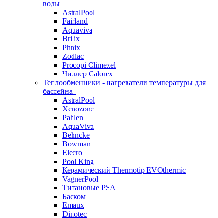
воды
AstralPool
Fairland
Aquaviva
Brilix
Phnix
Zodiac
Procopi Climexel
Чиллер Calorex
Теплообменники - нагреватели температуры для
бассейна
AstralPool
Xenozone
Pahlen
AquaViva
Behncke
Bowman
Elecro
Pool King
Керамический Thermotip EVOthermic
VagnerPool
Титановые PSA
Баском
Emaux
Dinotec