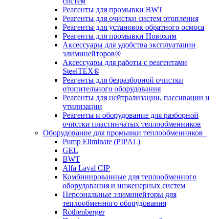
систем
Реагенты для промывки BWT
Реагенты для очистки систем отопления
Реагенты для установок обратного осмоса
Реагенты для промывки Новохим
Аксессуары для удобства эксплуатации
элиминейторов®
Аксессуары для работы с реагентами
SteelTEX®
Реагенты для безразборной очистки
отопительного оборудования
Реагенты для нейтрализации, пассивации и
утилизации
Реагенты и оборудование для разборной
очистки пластинчатых теплообменников
Оборудование для промывки теплообменников
Pump Eliminate (PIPAL)
GEL
BWT
Alfa Laval CIP
Комбинированные для теплообменного
оборудования и инженерных систем
Персональные элиминейторы для
теплообменного оборудования
Rothenberger