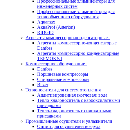
Профессиональные элиминейторы для
инженерных систем
Профессиональные элиминейторы для
теплообменного оборудования
Aquamax
АкваProf (Asterion)
RIDGID
Агрегаты компрессорно-конденсаторные
Агрегаты компрессорно-конденсаторые
Danfoss
Агрегаты компрессорно-конденсаторные
ТЕРМОКУЛ
Компрессорное оборудование
Danfoss
Поршневые компрессоры
Спиральные компрессоры
Bitzer
Теплоносители для систем отопления
Аддитивированная (котловая) вода
Тепло-хладоноситель с карбоксилатными
присадками
Тепло-хладоноситель с силикатными
присадками
Промышленные осушители и увлажнители
Опции для осушителей воздуха