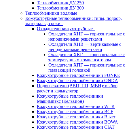
Теплообменник ДУ 250
Теплообменник ДУ 300
Теплообменники водяные
Кожухотрубные теплообменники: типы, подбор,
материалы, сроки
Охладители кожухотрубные
Охладители ХНГ — горизонтальные с
неподвижными решётками
Охладители ХНВ — вертикальные с
неподвижными решётками
Охладители ХКГ — горизонтальные с
температурным компенсатором
Охладители ХПГ — горизонтальные с
плавающей головкой
Кожухотрубные теплообменники FUNKE
Кожухотрубные теплообменники ONDA
Подогреватели (ВВП, ПП, МВН): выбор,
расчёт и калькулятор
Кожухотрубные теплообменники
Машимпэкс (Кельвион)
Кожухотрубные теплообменники WTK
Кожухотрубные теплообменники BCF
Кожухотрубные теплообменники Bitzer
Кожухотрубные теплообменники BOWA
Кожухотрубные теплообменники CIAT