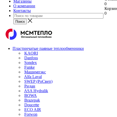
Магазины
0
О компании
Корзи
Контакты
0
Пластинчатые паяные теплообменники
KAORI
Danfoss
Sondex
Funke
Машимпэкс
Alfa Laval
SWEP (РоСвеп)
Ридан
ASA Hydralik
BOWA
Brazepak
Doucette
ECO AIR
Forwon