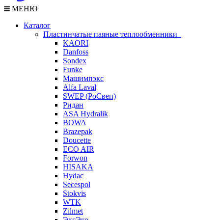
МЕНЮ
Каталог
Пластинчатые паяные теплообменники
KAORI
Danfoss
Sondex
Funke
Машимпэкс
Alfa Laval
SWEP (РоСвеп)
Ридан
ASA Hydralik
BOWA
Brazepak
Doucette
ECO AIR
Forwon
HISAKA
Hydac
Secespol
Stokvis
WTK
Zilmet
ЭксЭко