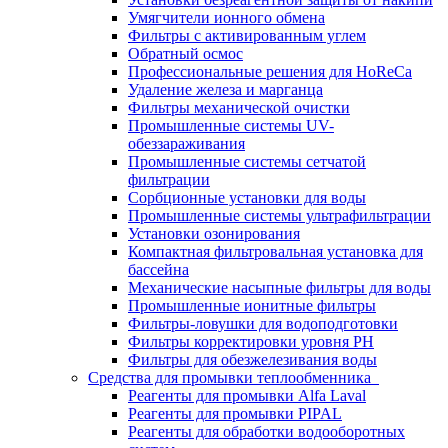
Умягчители ионного обмена
Фильтры с активированным углем
Обратный осмос
Профессиональные решения для HoReCa
Удаление железа и марганца
Фильтры механической очистки
Промышленные системы UV-
обеззараживания
Промышленные системы сетчатой
фильтрации
Сорбционные установки для воды
Промышленные системы ультрафильтрации
Установки озонирования
Компактная фильтровальная установка для
бассейна
Механические насыпные фильтры для воды
Промышленные ионитные фильтры
Фильтры-ловушки для водоподготовки
Фильтры корректировки уровня PH
Фильтры для обезжелезивания воды
Средства для промывки теплообменника
Реагенты для промывки Alfa Laval
Реагенты для промывки PIPAL
Реагенты для обработки водооборотных