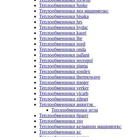
Теплообменники funke
Теплообменники gea машимпэкс
Теплообменники hisaka
Теплообменники hrs
Теплообменники hydac
Теплообменники kaori
Теплообменники lhe
Теплообменники nord
Теплообменники onda
Теплообменники pallant
Теплообменники secespol
Теплообменники sigma
Теплообменники sondex
Теплообменники thermowave
Теплообменники tranter
Теплообменники verker
Теплообменники vicarb
Теплообменники zilmet
Теплообменники анвитэк
Теплообменники игла
Теплообменники брант
Теплообменники зэо
Теплообменники кельвион машимпекс
Теплообменники кс