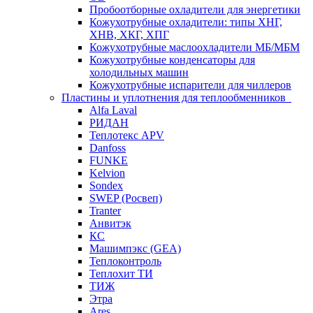
Пробоотборные охладители для энергетики
Кожухотрубные охладители: типы ХНГ,
ХНВ, ХКГ, ХПГ
Кожухотрубные маслоохладители МБ/МБМ
Кожухотрубные конденсаторы для
холодильных машин
Кожухотрубные испарители для чиллеров
Пластины и уплотнения для теплообменников
Alfa Laval
РИДАН
Теплотекс APV
Danfoss
FUNKE
Kelvion
Sondex
SWEP (Росвеп)
Tranter
Анвитэк
КС
Машимпэкс (GEA)
Теплоконтроль
Теплохит ТИ
ТИЖ
Этра
Ares