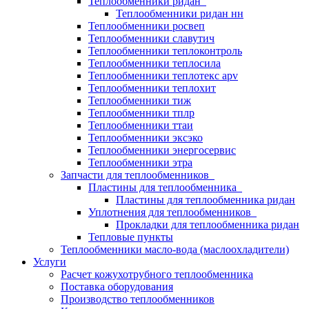
Теплообменники ридан
Теплообменники ридан нн
Теплообменники росвеп
Теплообменники славутич
Теплообменники теплоконтроль
Теплообменники теплосила
Теплообменники теплотекс apv
Теплообменники теплохит
Теплообменники тиж
Теплообменники тплр
Теплообменники ттаи
Теплообменники эксэко
Теплообменники энергосервис
Теплообменники этра
Запчасти для теплообменников
Пластины для теплообменника
Пластины для теплообменника ридан
Уплотнения для теплообменников
Прокладки для теплообменника ридан
Тепловые пункты
Теплообменники масло-вода (маслоохладители)
Услуги
Расчет кожухотрубного теплообменника
Поставка
оборудования
Производство теплообменников