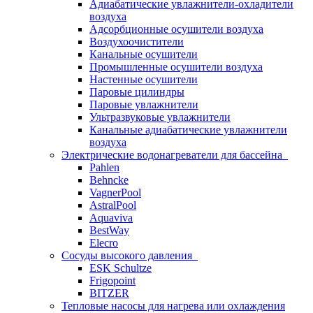
Адиабатические увлажнители-охладители
воздуха
Адсорбционные осушители воздуха
Воздухоочистители
Канальные осушители
Промышленные осушители воздуха
Настенные осушители
Паровые цилиндры
Паровые увлажнители
Ультразвуковые увлажнители
Канальные адиабатические увлажнители
воздуха
Электрические водонагреватели для бассейна
Pahlen
Behncke
VagnerPool
AstralPool
Aquaviva
BestWay
Elecro
Сосуды высокого давления
ESK Schultze
Frigopoint
BITZER
Тепловые насосы для нагрева или охлаждения