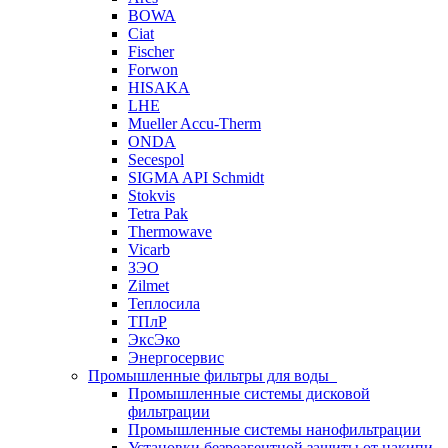
BOWA
Ciat
Fischer
Forwon
HISAKA
LHE
Mueller Accu-Therm
ONDA
Secespol
SIGMA API Schmidt
Stokvis
Tetra Pak
Thermowave
Vicarb
ЗЭО
Zilmet
Теплосила
ТПлР
ЭксЭко
Энергосервис
Промышленные фильтры для воды
Промышленные системы дисковой
фильтрации
Промышленные системы нанофильтрации
Установки безреагентной защиты от накипи