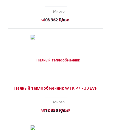
Много
103 362
₽
/шт
Паяный теплообменник WTK P7 - 30 EVF
Много
112 350
₽
/шт