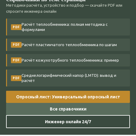
Методики расчёта, устройство и подбор — скачайте PDF или
спросите инженера онлайн
Расчёт теплообменника: полная методика с
PDF
формулами
Расчёт пластинчатого теплообменника по шагам
PDF
Расчёт кожухотрубного теплообменника: пример
PDF
Среднелогарифмический напор (LMTD): вывод и
PDF
расчёт
Опросный лист: Универсальный опросный лист
Все справочники
Инженер онлайн 24/7