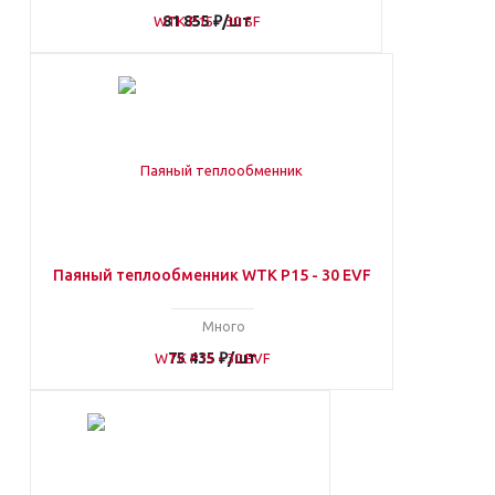
81 855
₽
/шт
Паяный теплообменник WTK P15 - 30 EVF
Много
75 435
₽
/шт