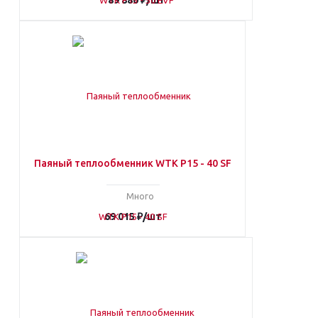
89 880
₽
/шт
Паяный теплообменник WTK P15 - 40 SF
Много
69 015
₽
/шт