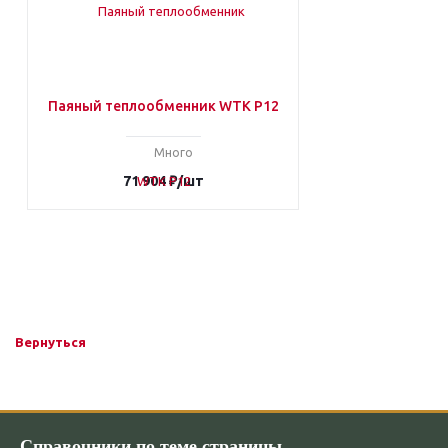
Паяный теплообменник WTK P12
Много
71 904
₽
/шт
Вернуться
Справочники по теме страницы