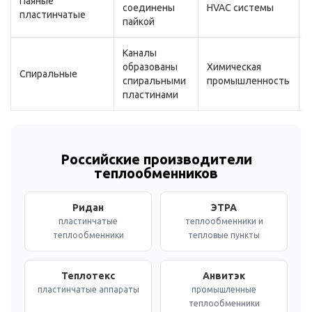
Паяные
соединены
HVAC системы
пластинчатые
пайкой
Каналы
образованы
Химическая
Спиральные
спиральными
промышленность
пластинами
Российские производители
теплообменников
Ридан
ЭТРА
пластинчатые
теплообменники и
теплообменники
тепловые пункты
Теплотекс
Анвитэк
пластинчатые аппараты
промышленные
теплообменники