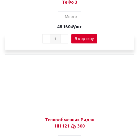
ТеФо 3
Много
48 150
₽
/шт
В корзину
Теплообменник Ридан
НН 121 Ду 300