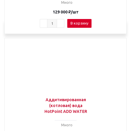
Много
129 000
₽
/шт
В корзину
Аддитивированная
(котловая) вода
HotPoint ADD WATER
Много