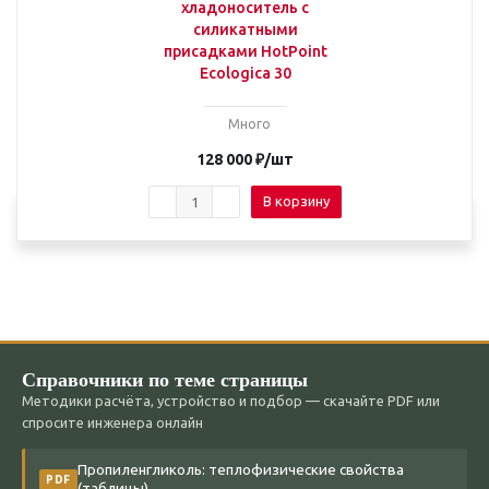
хладоноситель с
силикатными
присадками HotPoint
Ecologica 30
Много
128 000
₽
/шт
В корзину
Справочники по теме страницы
Методики расчёта, устройство и подбор — скачайте PDF или
спросите инженера онлайн
Пропиленгликоль: теплофизические свойства
PDF
(таблицы)