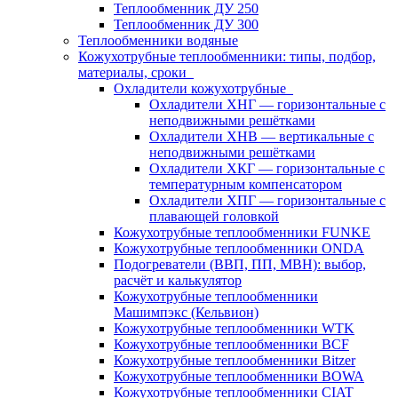
Теплообменник ДУ 250
Теплообменник ДУ 300
Теплообменники водяные
Кожухотрубные теплообменники: типы, подбор,
материалы, сроки
Охладители кожухотрубные
Охладители ХНГ — горизонтальные с
неподвижными решётками
Охладители ХНВ — вертикальные с
неподвижными решётками
Охладители ХКГ — горизонтальные с
температурным компенсатором
Охладители ХПГ — горизонтальные с
плавающей головкой
Кожухотрубные теплообменники FUNKE
Кожухотрубные теплообменники ONDA
Подогреватели (ВВП, ПП, МВН): выбор,
расчёт и калькулятор
Кожухотрубные теплообменники
Машимпэкс (Кельвион)
Кожухотрубные теплообменники WTK
Кожухотрубные теплообменники BCF
Кожухотрубные теплообменники Bitzer
Кожухотрубные теплообменники BOWA
Кожухотрубные теплообменники CIAT