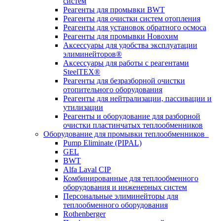
систем
Реагенты для промывки BWT
Реагенты для очистки систем отопления
Реагенты для установок обратного осмоса
Реагенты для промывки Новохим
Аксессуары для удобства эксплуатации
элиминейторов®
Аксессуары для работы с реагентами
SteelTEX®
Реагенты для безразборной очистки
отопительного оборудования
Реагенты для нейтрализации, пассивации и
утилизации
Реагенты и оборудование для разборной
очистки пластинчатых теплообменников
Оборудование для промывки теплообменников
Pump Eliminate (PIPAL)
GEL
BWT
Alfa Laval CIP
Комбинированные для теплообменного
оборудования и инженерных систем
Персональные элиминейторы для
теплообменного оборудования
Rothenberger