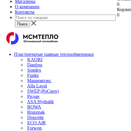
Магазины
0
О компании
Корзи
Контакты
0
Пластинчатые паяные теплообменники
KAORI
Danfoss
Sondex
Funke
Машимпэкс
Alfa Laval
SWEP (РоСвеп)
Ридан
ASA Hydralik
BOWA
Brazepak
Doucette
ECO AIR
Forwon