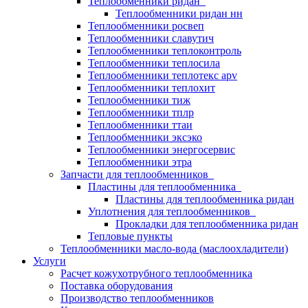
Теплообменники ридан
Теплообменники ридан нн
Теплообменники росвеп
Теплообменники славутич
Теплообменники теплоконтроль
Теплообменники теплосила
Теплообменники теплотекс apv
Теплообменники теплохит
Теплообменники тиж
Теплообменники тплр
Теплообменники ттаи
Теплообменники эксэко
Теплообменники энергосервис
Теплообменники этра
Запчасти для теплообменников
Пластины для теплообменника
Пластины для теплообменника ридан
Уплотнения для теплообменников
Прокладки для теплообменника ридан
Тепловые пункты
Теплообменники масло-вода (маслоохладители)
Услуги
Расчет кожухотрубного теплообменника
Поставка
оборудования
Производство теплообменников