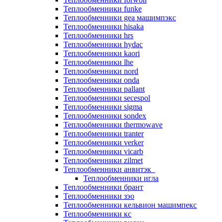
Теплообменники funke
Теплообменники gea машимпэкс
Теплообменники hisaka
Теплообменники hrs
Теплообменники hydac
Теплообменники kaori
Теплообменники lhe
Теплообменники nord
Теплообменники onda
Теплообменники pallant
Теплообменники secespol
Теплообменники sigma
Теплообменники sondex
Теплообменники thermowave
Теплообменники tranter
Теплообменники verker
Теплообменники vicarb
Теплообменники zilmet
Теплообменники анвитэк
Теплообменники игла
Теплообменники брант
Теплообменники зэо
Теплообменники кельвион машимпекс
Теплообменники кс