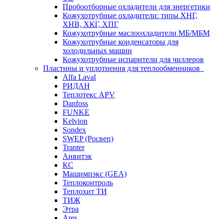
Пробоотборные охладители для энергетики
Кожухотрубные охладители: типы ХНГ,
ХНВ, ХКГ, ХПГ
Кожухотрубные маслоохладители МБ/МБМ
Кожухотрубные конденсаторы для
холодильных машин
Кожухотрубные испарители для чиллеров
Пластины и уплотнения для теплообменников
Alfa Laval
РИДАН
Теплотекс APV
Danfoss
FUNKE
Kelvion
Sondex
SWEP (Росвеп)
Tranter
Анвитэк
КС
Машимпэкс (GEA)
Теплоконтроль
Теплохит ТИ
ТИЖ
Этра
Ares