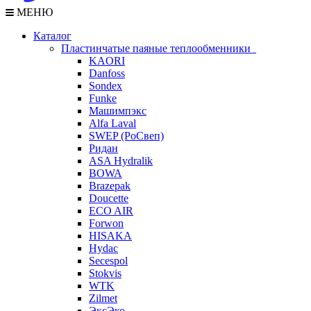
МЕНЮ
Каталог
Пластинчатые паяные теплообменники
KAORI
Danfoss
Sondex
Funke
Машимпэкс
Alfa Laval
SWEP (РоСвеп)
Ридан
ASA Hydralik
BOWA
Brazepak
Doucette
ECO AIR
Forwon
HISAKA
Hydac
Secespol
Stokvis
WTK
Zilmet
ЭксЭко