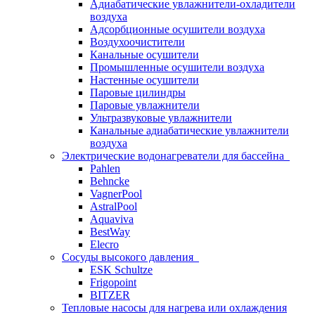
Адиабатические увлажнители-охладители
воздуха
Адсорбционные осушители воздуха
Воздухоочистители
Канальные осушители
Промышленные осушители воздуха
Настенные осушители
Паровые цилиндры
Паровые увлажнители
Ультразвуковые увлажнители
Канальные адиабатические увлажнители
воздуха
Электрические водонагреватели для бассейна
Pahlen
Behncke
VagnerPool
AstralPool
Aquaviva
BestWay
Elecro
Сосуды высокого давления
ESK Schultze
Frigopoint
BITZER
Тепловые насосы для нагрева или охлаждения