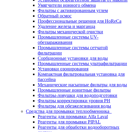
Умягчители ионного обмена
Фильтры с активированным углем
Обратный осмос
Профессиональные решения для HoReCa
Удаление железа и марганца
Фильтры механической очистки
Промышленные системы UV-
обеззараживания
Промышленные системы сетчатой
фильтрации
Сорбционные установки для воды
Промышленные системы ультрафильтрации
Установки озонирования
Компактная фильтровальная установка для
бассейна
Механические насыпные фильтры для воды
Промышленные ионитные фильтры
Фильтры-ловушки для водоподготовки
Фильтры корректировки уровня PH
Фильтры для обезжелезивания воды
Средства для промывки теплообменника
Реагенты для промывки Alfa Laval
Реагенты для промывки PIPAL
Реагенты для обработки водооборотных