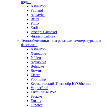
воды
AstralPool
Fairland
Aquaviva
Brilix
Phnix
Zodiac
Procopi Climexel
Чиллер Calorex
Теплообменники - нагреватели температуры для
бассейна
AstralPool
Xenozone
Pahlen
AquaViva
Behncke
Bowman
Elecro
Pool King
Керамический Thermotip EVOthermic
VagnerPool
Титановые PSA
Баском
Emaux
Dinotec