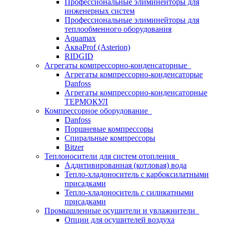
Профессиональные элиминейторы для
инженерных систем
Профессиональные элиминейторы для
теплообменного оборудования
Aquamax
АкваProf (Asterion)
RIDGID
Агрегаты компрессорно-конденсаторные
Агрегаты компрессорно-конденсаторые
Danfoss
Агрегаты компрессорно-конденсаторные
ТЕРМОКУЛ
Компрессорное оборудование
Danfoss
Поршневые компрессоры
Спиральные компрессоры
Bitzer
Теплоносители для систем отопления
Аддитивированная (котловая) вода
Тепло-хладоноситель с карбоксилатными
присадками
Тепло-хладоноситель с силикатными
присадками
Промышленные осушители и увлажнители
Опции для осушителей воздуха