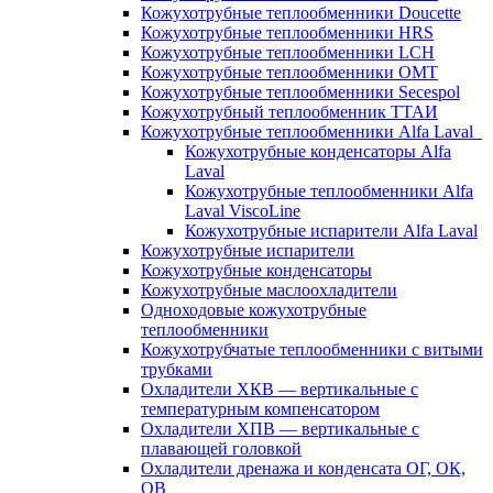
Кожухотрубные теплообменники Doucette
Кожухотрубные теплообменники HRS
Кожухотрубные теплообменники LCH
Кожухотрубные теплообменники OMT
Кожухотрубные теплообменники Secespol
Кожухотрубный теплообменник ТТАИ
Кожухотрубные теплообменники Alfa Laval
Кожухотрубные конденсаторы Alfa
Laval
Кожухотрубные теплообменники Alfa
Laval ViscoLine
Кожухотрубные испарители Alfa Laval
Кожухотрубные испарители
Кожухотрубные конденсаторы
Кожухотрубные маслоохладители
Одноходовые кожухотрубные
теплообменники
Кожухотрубчатые теплообменники с витыми
трубками
Охладители ХКВ — вертикальные с
температурным компенсатором
Охладители ХПВ — вертикальные с
плавающей головкой
Охладители дренажа и конденсата ОГ, ОК,
ОВ