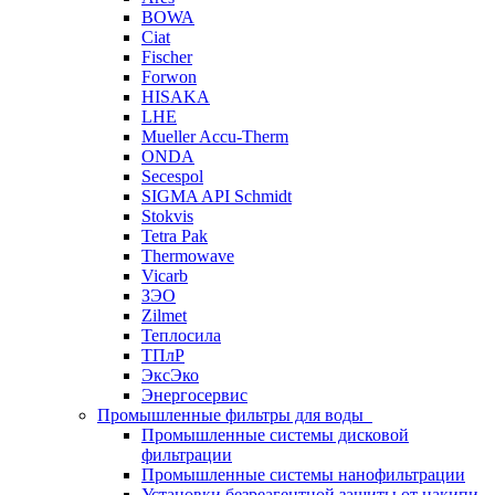
BOWA
Ciat
Fischer
Forwon
HISAKA
LHE
Mueller Accu-Therm
ONDA
Secespol
SIGMA API Schmidt
Stokvis
Tetra Pak
Thermowave
Vicarb
ЗЭО
Zilmet
Теплосила
ТПлР
ЭксЭко
Энергосервис
Промышленные фильтры для воды
Промышленные системы дисковой
фильтрации
Промышленные системы нанофильтрации
Установки безреагентной защиты от накипи