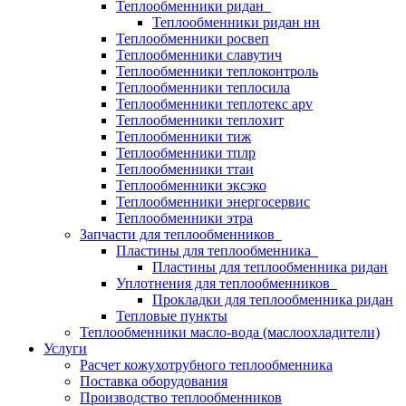
Теплообменники ридан
Теплообменники ридан нн
Теплообменники росвеп
Теплообменники славутич
Теплообменники теплоконтроль
Теплообменники теплосила
Теплообменники теплотекс apv
Теплообменники теплохит
Теплообменники тиж
Теплообменники тплр
Теплообменники ттаи
Теплообменники эксэко
Теплообменники энергосервис
Теплообменники этра
Запчасти для теплообменников
Пластины для теплообменника
Пластины для теплообменника ридан
Уплотнения для теплообменников
Прокладки для теплообменника ридан
Тепловые пункты
Теплообменники масло-вода (маслоохладители)
Услуги
Расчет кожухотрубного теплообменника
Поставка
оборудования
Производство теплообменников