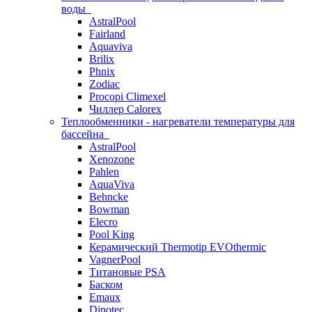
воды
AstralPool
Fairland
Aquaviva
Brilix
Phnix
Zodiac
Procopi Climexel
Чиллер Calorex
Теплообменники - нагреватели температуры для
бассейна
AstralPool
Xenozone
Pahlen
AquaViva
Behncke
Bowman
Elecro
Pool King
Керамический Thermotip EVOthermic
VagnerPool
Титановые PSA
Баском
Emaux
Dinotec