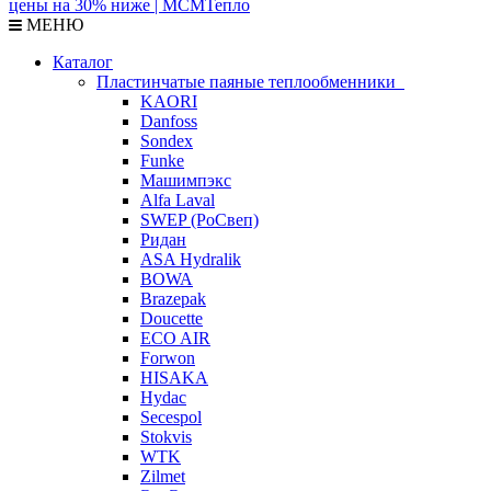
МЕНЮ
Каталог
Пластинчатые паяные теплообменники
KAORI
Danfoss
Sondex
Funke
Машимпэкс
Alfa Laval
SWEP (РоСвеп)
Ридан
ASA Hydralik
BOWA
Brazepak
Doucette
ECO AIR
Forwon
HISAKA
Hydac
Secespol
Stokvis
WTK
Zilmet