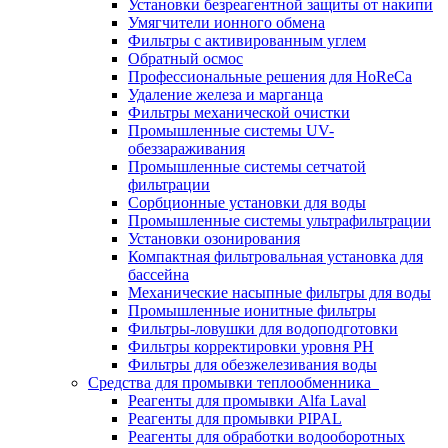
Установки безреагентной защиты от накипи
Умягчители ионного обмена
Фильтры с активированным углем
Обратный осмос
Профессиональные решения для HoReCa
Удаление железа и марганца
Фильтры механической очистки
Промышленные системы UV-
обеззараживания
Промышленные системы сетчатой
фильтрации
Сорбционные установки для воды
Промышленные системы ультрафильтрации
Установки озонирования
Компактная фильтровальная установка для
бассейна
Механические насыпные фильтры для воды
Промышленные ионитные фильтры
Фильтры-ловушки для водоподготовки
Фильтры корректировки уровня PH
Фильтры для обезжелезивания воды
Средства для промывки теплообменника
Реагенты для промывки Alfa Laval
Реагенты для промывки PIPAL
Реагенты для обработки водооборотных