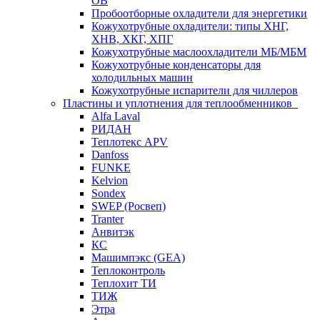
ОВ
Пробоотборные охладители для энергетики
Кожухотрубные охладители: типы ХНГ,
ХНВ, ХКГ, ХПГ
Кожухотрубные маслоохладители МБ/МБМ
Кожухотрубные конденсаторы для
холодильных машин
Кожухотрубные испарители для чиллеров
Пластины и уплотнения для теплообменников
Alfa Laval
РИДАН
Теплотекс APV
Danfoss
FUNKE
Kelvion
Sondex
SWEP (Росвеп)
Tranter
Анвитэк
КС
Машимпэкс (GEA)
Теплоконтроль
Теплохит ТИ
ТИЖ
Этра