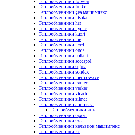
Теплообменники forwon
Теплообменники funke
Теплообменники gea машимпэкс
Теплообменники hisaka
Теплообменники hrs
Теплообменники hydac
Теплообменники kaori
Теплообменники lhe
Теплообменники nord
Теплообменники onda
Теплообменники pallant
Теплообменники secespol
Теплообменники sigma
Теплообменники sondex
Теплообменники thermowave
Теплообменники tranter
Теплообменники verker
Теплообменники vicarb
Теплообменники zilmet
Теплообменники анвитэк
Теплообменники игла
Теплообменники брант
Теплообменники зэо
Теплообменники кельвион машимпекс
Теплообменники кс