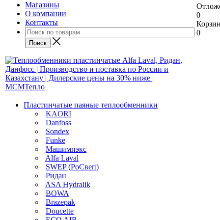
Магазины
Отлож
О компании
0
Контакты
Корзи
0
Пластинчатые паяные теплообменники
KAORI
Danfoss
Sondex
Funke
Машимпэкс
Alfa Laval
SWEP (РоСвеп)
Ридан
ASA Hydralik
BOWA
Brazepak
Doucette
ECO AIR