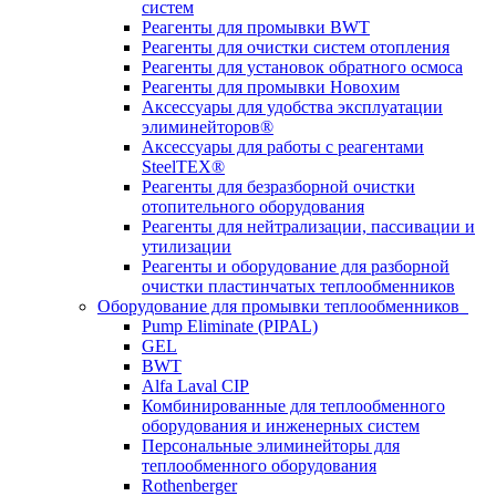
систем
Реагенты для промывки BWT
Реагенты для очистки систем отопления
Реагенты для установок обратного осмоса
Реагенты для промывки Новохим
Аксессуары для удобства эксплуатации
элиминейторов®
Аксессуары для работы с реагентами
SteelTEX®
Реагенты для безразборной очистки
отопительного оборудования
Реагенты для нейтрализации, пассивации и
утилизации
Реагенты и оборудование для разборной
очистки пластинчатых теплообменников
Оборудование для промывки теплообменников
Pump Eliminate (PIPAL)
GEL
BWT
Alfa Laval CIP
Комбинированные для теплообменного
оборудования и инженерных систем
Персональные элиминейторы для
теплообменного оборудования
Rothenberger