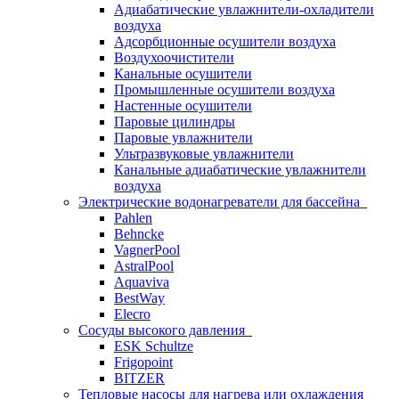
Адиабатические увлажнители-охладители
воздуха
Адсорбционные осушители воздуха
Воздухоочистители
Канальные осушители
Промышленные осушители воздуха
Настенные осушители
Паровые цилиндры
Паровые увлажнители
Ультразвуковые увлажнители
Канальные адиабатические увлажнители
воздуха
Электрические водонагреватели для бассейна
Pahlen
Behncke
VagnerPool
AstralPool
Aquaviva
BestWay
Elecro
Сосуды высокого давления
ESK Schultze
Frigopoint
BITZER
Тепловые насосы для нагрева или охлаждения