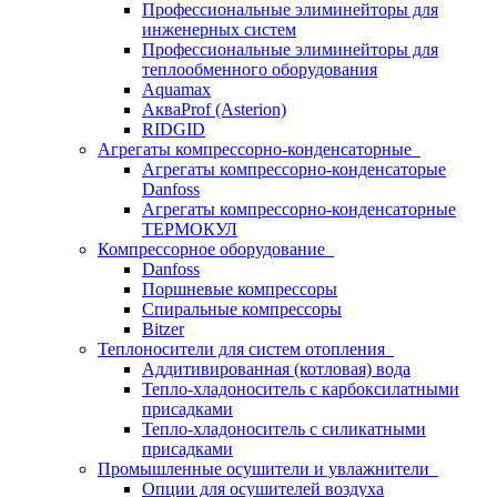
Профессиональные элиминейторы для
инженерных систем
Профессиональные элиминейторы для
теплообменного оборудования
Aquamax
АкваProf (Asterion)
RIDGID
Агрегаты компрессорно-конденсаторные
Агрегаты компрессорно-конденсаторые
Danfoss
Агрегаты компрессорно-конденсаторные
ТЕРМОКУЛ
Компрессорное оборудование
Danfoss
Поршневые компрессоры
Спиральные компрессоры
Bitzer
Теплоносители для систем отопления
Аддитивированная (котловая) вода
Тепло-хладоноситель с карбоксилатными
присадками
Тепло-хладоноситель с силикатными
присадками
Промышленные осушители и увлажнители
Опции для осушителей воздуха