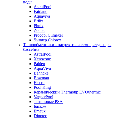
воды
AstralPool
Fairland
Aquaviva
Brilix
Phnix
Zodiac
Procopi Climexel
Чиллер Calorex
Теплообменники - нагреватели температуры для
бассейна
AstralPool
Xenozone
Pahlen
AquaViva
Behncke
Bowman
Elecro
Pool King
Керамический Thermotip EVOthermic
VagnerPool
Титановые PSA
Баском
Emaux
Dinotec