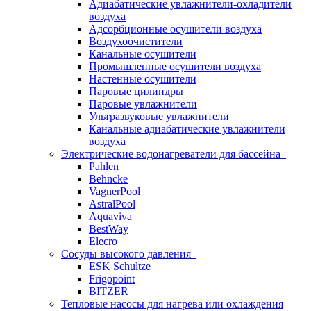
Адиабатические увлажнители-охладители
воздуха
Адсорбционные осушители воздуха
Воздухоочистители
Канальные осушители
Промышленные осушители воздуха
Настенные осушители
Паровые цилиндры
Паровые увлажнители
Ультразвуковые увлажнители
Канальные адиабатические увлажнители
воздуха
Электрические водонагреватели для бассейна
Pahlen
Behncke
VagnerPool
AstralPool
Aquaviva
BestWay
Elecro
Сосуды высокого давления
ESK Schultze
Frigopoint
BITZER
Тепловые насосы для нагрева или охлаждения