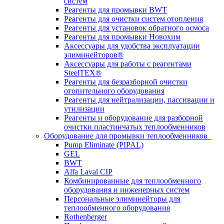
систем
Реагенты для промывки BWT
Реагенты для очистки систем отопления
Реагенты для установок обратного осмоса
Реагенты для промывки Новохим
Аксессуары для удобства эксплуатации
элиминейторов®
Аксессуары для работы с реагентами
SteelTEX®
Реагенты для безразборной очистки
отопительного оборудования
Реагенты для нейтрализации, пассивации и
утилизации
Реагенты и оборудование для разборной
очистки пластинчатых теплообменников
Оборудование для промывки теплообменников
Pump Eliminate (PIPAL)
GEL
BWT
Alfa Laval CIP
Комбинированные для теплообменного
оборудования и инженерных систем
Персональные элиминейторы для
теплообменного оборудования
Rothenberger