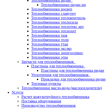
Теплообменники ридан
Теплообменники ридан нн
Теплообменники росвеп
Теплообменники славутич
Теплообменники теплоконтроль
Теплообменники теплосила
Теплообменники теплотекс apv
Теплообменники теплохит
Теплообменники тиж
Теплообменники тплр
Теплообменники ттаи
Теплообменники эксэко
Теплообменники энергосервис
Теплообменники этра
Запчасти для теплообменников
Пластины для теплообменника
Пластины для теплообменника ридан
Уплотнения для теплообменников
Прокладки для теплообменника ридан
Тепловые пункты
Теплообменники масло-вода (маслоохладители)
Услуги
Расчет кожухотрубного теплообменника
Поставка
оборудования
Производство теплообменников