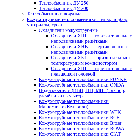
Теплообменник ДУ 250
Теплообменник ДУ 300
Теплообменники водяные
Кожухотрубные теплообменники: типы, подбор,
материалы, сроки
Охладители кожухотрубные
Охладители ХНГ — горизонтальные с
неподвижными решётками
Охладители ХНВ — вертикальные с
неподвижными решётками
Охладители ХКГ — горизонтальные с
температурным компенсатором
Охладители ХПГ — горизонтальные с
плавающей головкой
Кожухотрубные теплообменники FUNKE
Кожухотрубные теплообменники ONDA
Подогреватели (ВВП, ПП, МВН): выбор,
расчёт и калькулятор
Кожухотрубные теплообменники
Машимпэкс (Кельвион)
Кожухотрубные теплообменники WTK
Кожухотрубные теплообменники BCF
Кожухотрубные теплообменники Bitzer
Кожухотрубные теплообменники BOWA
Кожухотрубные теплообменники CIAT