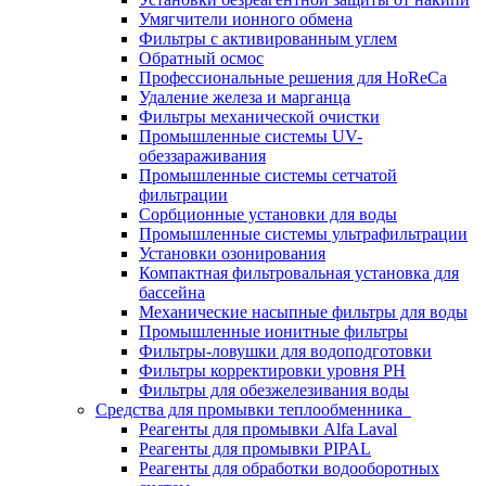
Умягчители ионного обмена
Фильтры с активированным углем
Обратный осмос
Профессиональные решения для HoReCa
Удаление железа и марганца
Фильтры механической очистки
Промышленные системы UV-
обеззараживания
Промышленные системы сетчатой
фильтрации
Сорбционные установки для воды
Промышленные системы ультрафильтрации
Установки озонирования
Компактная фильтровальная установка для
бассейна
Механические насыпные фильтры для воды
Промышленные ионитные фильтры
Фильтры-ловушки для водоподготовки
Фильтры корректировки уровня PH
Фильтры для обезжелезивания воды
Средства для промывки теплообменника
Реагенты для промывки Alfa Laval
Реагенты для промывки PIPAL
Реагенты для обработки водооборотных