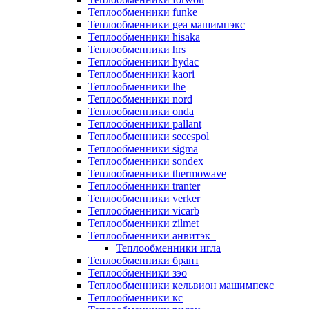
Теплообменники funke
Теплообменники gea машимпэкс
Теплообменники hisaka
Теплообменники hrs
Теплообменники hydac
Теплообменники kaori
Теплообменники lhe
Теплообменники nord
Теплообменники onda
Теплообменники pallant
Теплообменники secespol
Теплообменники sigma
Теплообменники sondex
Теплообменники thermowave
Теплообменники tranter
Теплообменники verker
Теплообменники vicarb
Теплообменники zilmet
Теплообменники анвитэк
Теплообменники игла
Теплообменники брант
Теплообменники зэо
Теплообменники кельвион машимпекс
Теплообменники кс