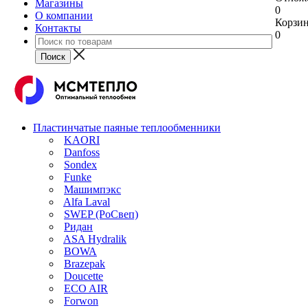
Магазины
0
О компании
Корзи
Контакты
0
Пластинчатые паяные теплообменники
KAORI
Danfoss
Sondex
Funke
Машимпэкс
Alfa Laval
SWEP (РоСвеп)
Ридан
ASA Hydralik
BOWA
Brazepak
Doucette
ECO AIR
Forwon