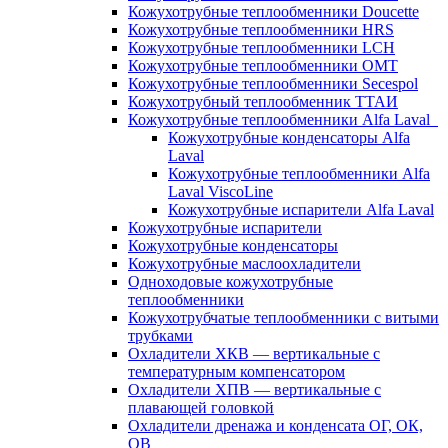
Кожухотрубные теплообменники Doucette
Кожухотрубные теплообменники HRS
Кожухотрубные теплообменники LCH
Кожухотрубные теплообменники OMT
Кожухотрубные теплообменники Secespol
Кожухотрубный теплообменник ТТАИ
Кожухотрубные теплообменники Alfa Laval
Кожухотрубные конденсаторы Alfa
Laval
Кожухотрубные теплообменники Alfa
Laval ViscoLine
Кожухотрубные испарители Alfa Laval
Кожухотрубные испарители
Кожухотрубные конденсаторы
Кожухотрубные маслоохладители
Одноходовые кожухотрубные
теплообменники
Кожухотрубчатые теплообменники с витыми
трубками
Охладители ХКВ — вертикальные с
температурным компенсатором
Охладители ХПВ — вертикальные с
плавающей головкой
Охладители дренажа и конденсата ОГ, ОК,
ОВ