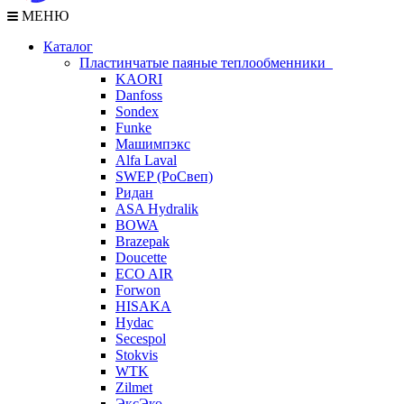
МЕНЮ
Каталог
Пластинчатые паяные теплообменники
KAORI
Danfoss
Sondex
Funke
Машимпэкс
Alfa Laval
SWEP (РоСвеп)
Ридан
ASA Hydralik
BOWA
Brazepak
Doucette
ECO AIR
Forwon
HISAKA
Hydac
Secespol
Stokvis
WTK
Zilmet
ЭксЭко