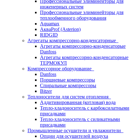
Профессиональные элиминейторы для
инженерных систем
Профессиональные элиминейторы для
теплообменного оборудования
Aquamax
АкваProf (Asterion)
RIDGID
Агрегаты компрессорно-конденсаторные
Агрегаты компрессорно-конденсаторые
Danfoss
Агрегаты компрессорно-конденсаторные
ТЕРМОКУЛ
Компрессорное оборудование
Danfoss
Поршневые компрессоры
Спиральные компрессоры
Bitzer
Теплоносители для систем отопления
Аддитивированная (котловая) вода
Тепло-хладоноситель с карбоксилатными
присадками
Тепло-хладоноситель с силикатными
присадками
Промышленные осушители и увлажнители
Опции для осушителей воздуха