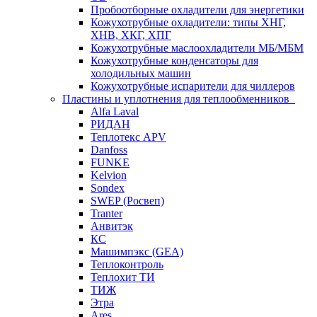
Пробоотборные охладители для энергетики
Кожухотрубные охладители: типы ХНГ,
ХНВ, ХКГ, ХПГ
Кожухотрубные маслоохладители МБ/МБМ
Кожухотрубные конденсаторы для
холодильных машин
Кожухотрубные испарители для чиллеров
Пластины и уплотнения для теплообменников
Alfa Laval
РИДАН
Теплотекс APV
Danfoss
FUNKE
Kelvion
Sondex
SWEP (Росвеп)
Tranter
Анвитэк
КС
Машимпэкс (GEA)
Теплоконтроль
Теплохит ТИ
ТИЖ
Этра
Ares