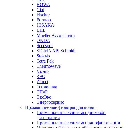
BOWA
Ciat
Fischer
Forwon
HISAKA
LHE
Mueller Accu-Therm
ONDA
Secespol
SIGMA API Schmidt
Stokvis
Tetra Pak
Thermowave
Vicarb
ЗЭО
Zilmet
Теплосила
ТПлР
ЭксЭко
Энергосервис
Промышленные фильтры для воды
Промышленные системы дисковой
фильтрации
Промышленные системы нанофильтрации
Установки безреагентной защиты от накипи