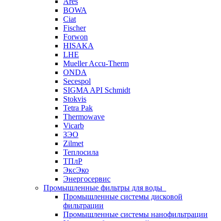
Ares
BOWA
Ciat
Fischer
Forwon
HISAKA
LHE
Mueller Accu-Therm
ONDA
Secespol
SIGMA API Schmidt
Stokvis
Tetra Pak
Thermowave
Vicarb
ЗЭО
Zilmet
Теплосила
ТПлР
ЭксЭко
Энергосервис
Промышленные фильтры для воды
Промышленные системы дисковой
фильтрации
Промышленные системы нанофильтрации