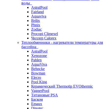
воды
AstralPool
Fairland
Aquaviva
Brilix
Phnix
Zodiac
Procopi Climexel
Чиллер Calorex
Теплообменники - нагреватели температуры для
бассейна
AstralPool
Xenozone
Pahlen
AquaViva
Behncke
Bowman
Elecro
Pool King
Керамический Thermotip EVOthermic
VagnerPool
Титановые PSA
Баском
Emaux
Dinotec