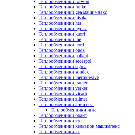
Теплообменники forwon
Теплообменники funke
Теплообменники gea машимпэкс
Теплообменники hisaka
Теплообменники hrs
Теплообменники hydac
Теплообменники kaori
Теплообменники lhe
Теплообменники nord
Теплообменники onda
Теплообменники pallant
Теплообменники secespol
Теплообменники sigma
Теплообменники sondex
Теплообменники thermowave
Теплообменники tranter
Теплообменники verker
Теплообменники vicarb
Теплообменники zilmet
Теплообменники анвитэк
Теплообменники игла
Теплообменники брант
Теплообменники зэо
Теплообменники кельвион машимпекс
Теплообменники кс