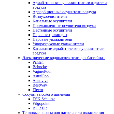
Адиабатические увлажнители-охладители
воздуха
Адсорбционные осушители воздуха
Воздухоочистители
Канальные осушители
Промышленные осушители воздуха
Настенные осушители
Паровые цилиндры
Паровые увлажнители
Ультразвуковые увлажнители
Канальные адиабатические увлажнители
воздуха
Электрические водонагреватели для бассейна
Pahlen
Behncke
VagnerPool
AstralPool
Aquaviva
BestWay
Elecro
Сосуды высокого давления
ESK Schultze
Frigopoint
BITZER
Тепловые насосы для нагрева или охлаждения