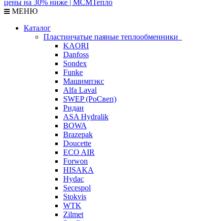
МЕНЮ
Каталог
Пластинчатые паяные теплообменники
KAORI
Danfoss
Sondex
Funke
Машимпэкс
Alfa Laval
SWEP (РоСвеп)
Ридан
ASA Hydralik
BOWA
Brazepak
Doucette
ECO AIR
Forwon
HISAKA
Hydac
Secespol
Stokvis
WTK
Zilmet