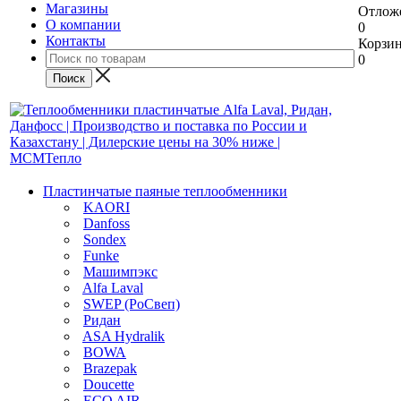
Магазины
Отлож
О компании
0
Контакты
Корзи
0
Пластинчатые паяные теплообменники
KAORI
Danfoss
Sondex
Funke
Машимпэкс
Alfa Laval
SWEP (РоСвеп)
Ридан
ASA Hydralik
BOWA
Brazepak
Doucette
ECO AIR