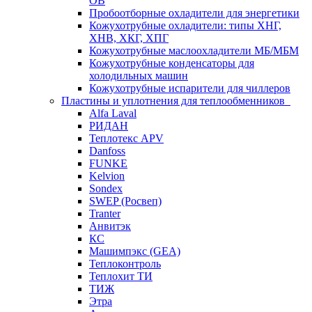
ОВ
Пробоотборные охладители для энергетики
Кожухотрубные охладители: типы ХНГ,
ХНВ, ХКГ, ХПГ
Кожухотрубные маслоохладители МБ/МБМ
Кожухотрубные конденсаторы для
холодильных машин
Кожухотрубные испарители для чиллеров
Пластины и уплотнения для теплообменников
Alfa Laval
РИДАН
Теплотекс APV
Danfoss
FUNKE
Kelvion
Sondex
SWEP (Росвеп)
Tranter
Анвитэк
КС
Машимпэкс (GEA)
Теплоконтроль
Теплохит ТИ
ТИЖ
Этра