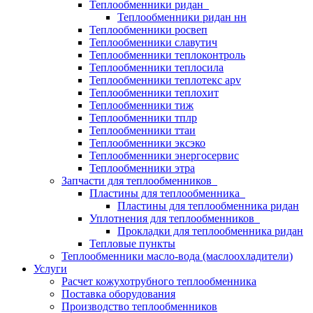
Теплообменники ридан
Теплообменники ридан нн
Теплообменники росвеп
Теплообменники славутич
Теплообменники теплоконтроль
Теплообменники теплосила
Теплообменники теплотекс apv
Теплообменники теплохит
Теплообменники тиж
Теплообменники тплр
Теплообменники ттаи
Теплообменники эксэко
Теплообменники энергосервис
Теплообменники этра
Запчасти для теплообменников
Пластины для теплообменника
Пластины для теплообменника ридан
Уплотнения для теплообменников
Прокладки для теплообменника ридан
Тепловые пункты
Теплообменники масло-вода (маслоохладители)
Услуги
Расчет кожухотрубного теплообменника
Поставка
оборудования
Производство теплообменников