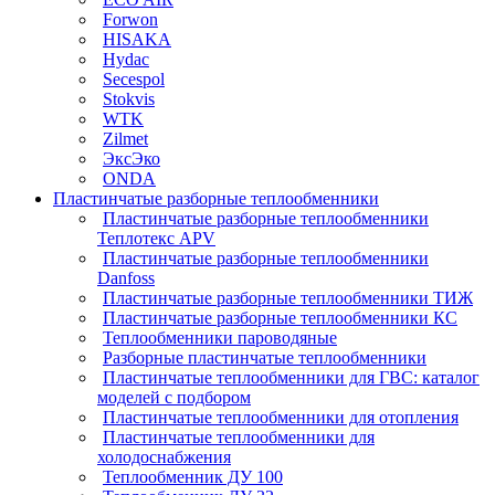
Forwon
HISAKA
Hydac
Secespol
Stokvis
WTK
Zilmet
ЭксЭко
ONDA
Пластинчатые разборные теплообменники
Пластинчатые разборные теплообменники
Теплотекс APV
Пластинчатые разборные теплообменники
Danfoss
Пластинчатые разборные теплообменники ТИЖ
Пластинчатые разборные теплообменники КC
Теплообменники пароводяные
Разборные пластинчатые теплообменники
Пластинчатые теплообменники для ГВС: каталог
моделей с подбором
Пластинчатые теплообменники для отопления
Пластинчатые теплообменники для
холодоснабжения
Теплообменник ДУ 100