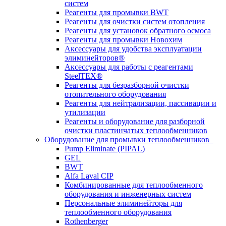
систем
Реагенты для промывки BWT
Реагенты для очистки систем отопления
Реагенты для установок обратного осмоса
Реагенты для промывки Новохим
Аксессуары для удобства эксплуатации
элиминейторов®
Аксессуары для работы с реагентами
SteelTEX®
Реагенты для безразборной очистки
отопительного оборудования
Реагенты для нейтрализации, пассивации и
утилизации
Реагенты и оборудование для разборной
очистки пластинчатых теплообменников
Оборудование для промывки теплообменников
Pump Eliminate (PIPAL)
GEL
BWT
Alfa Laval CIP
Комбинированные для теплообменного
оборудования и инженерных систем
Персональные элиминейторы для
теплообменного оборудования
Rothenberger