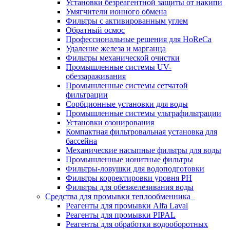
Установки безреагентной защиты от накипи
Умягчители ионного обмена
Фильтры с активированным углем
Обратный осмос
Профессиональные решения для HoReCa
Удаление железа и марганца
Фильтры механической очистки
Промышленные системы UV-
обеззараживания
Промышленные системы сетчатой
фильтрации
Сорбционные установки для воды
Промышленные системы ультрафильтрации
Установки озонирования
Компактная фильтровальная установка для
бассейна
Механические насыпные фильтры для воды
Промышленные ионитные фильтры
Фильтры-ловушки для водоподготовки
Фильтры корректировки уровня PH
Фильтры для обезжелезивания воды
Средства для промывки теплообменника
Реагенты для промывки Alfa Laval
Реагенты для промывки PIPAL
Реагенты для обработки водооборотных