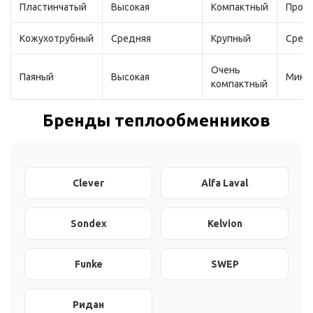
Пластинчатый
Высокая
Компактный
Прос
Кожухотрубный
Средняя
Крупный
Сред
Очень
Паяный
Высокая
Мини
компактный
Бренды теплообменников
Clever
Alfa Laval
Sondex
Kelvion
Funke
SWEP
Ридан