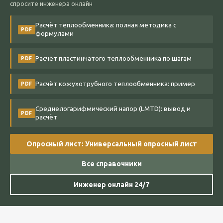
спросите инженера онлайн
Расчёт теплообменника: полная методика с
PDF
формулами
Расчёт пластинчатого теплообменника по шагам
PDF
Расчёт кожухотрубного теплообменника: пример
PDF
Среднелогарифмический напор (LMTD): вывод и
PDF
расчёт
Опросный лист: Универсальный опросный лист
Все справочники
Инженер онлайн 24/7