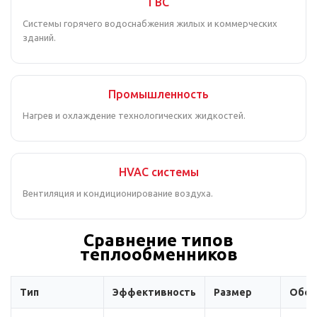
ГВС
Системы горячего водоснабжения жилых и коммерческих
зданий.
Промышленность
Нагрев и охлаждение технологических жидкостей.
HVAC системы
Вентиляция и кондиционирование воздуха.
Сравнение типов
теплообменников
Тип
Эффективность
Размер
Обсл