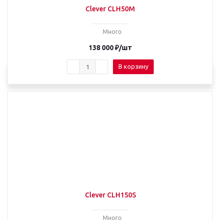
Clever CLH50M
Много
138 000
₽
/шт
В корзину
Clever CLH150S
Много