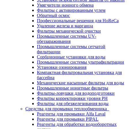
Умягчители ионного обмена
Фильтры с активированным углем
Обратный осмос
Профессиональные решения для HoReCa
Удаление железа и марганца
Фильтры механической очистки
Промышленные системы UV-
обеззараживания
Промышленные системы сетчатой
фильтрации
Сорбционные установки для воды
Промышленные системы ультрафильтрации
Установки озонирования
Компактная фильтровальная установка для
бассейна
Механические насыпные фильтры для воды
Промышленные ионитные фильтры
Фильтры-ловушки для водоподготовки
Фильтры корректировки уровня PH
Фильтры для обезжелезивания воды
Средства для промывки теплообменника
Реагенты для промывки Alfa Laval
Реагенты для промывки PIPAL
Реагенты для обработки водооборотных