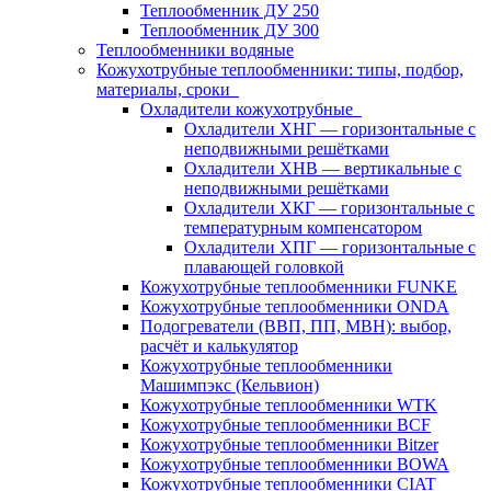
Теплообменник ДУ 250
Теплообменник ДУ 300
Теплообменники водяные
Кожухотрубные теплообменники: типы, подбор,
материалы, сроки
Охладители кожухотрубные
Охладители ХНГ — горизонтальные с
неподвижными решётками
Охладители ХНВ — вертикальные с
неподвижными решётками
Охладители ХКГ — горизонтальные с
температурным компенсатором
Охладители ХПГ — горизонтальные с
плавающей головкой
Кожухотрубные теплообменники FUNKE
Кожухотрубные теплообменники ONDA
Подогреватели (ВВП, ПП, МВН): выбор,
расчёт и калькулятор
Кожухотрубные теплообменники
Машимпэкс (Кельвион)
Кожухотрубные теплообменники WTK
Кожухотрубные теплообменники BCF
Кожухотрубные теплообменники Bitzer
Кожухотрубные теплообменники BOWA
Кожухотрубные теплообменники CIAT