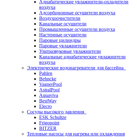
Адиабатические увлажнители-охладители
воздуха
Адсорбционные осушители воздуха
Воздухоочистители
Канальные осушители
Промышленные осушители воздуха
Настенные осушители
Паровые цилиндры
Паровые увлажнители
Ультразвуковые увлажнители
Канальные адиабатические увлажнители
воздуха
Электрические водонагреватели для бассейна
Pahlen
Behncke
VagnerPool
AstralPool
Aquaviva
BestWay
Elecro
Сосуды высокого давления
ESK Schultze
Frigopoint
BITZER
Тепловые насосы для нагрева или охлаждения