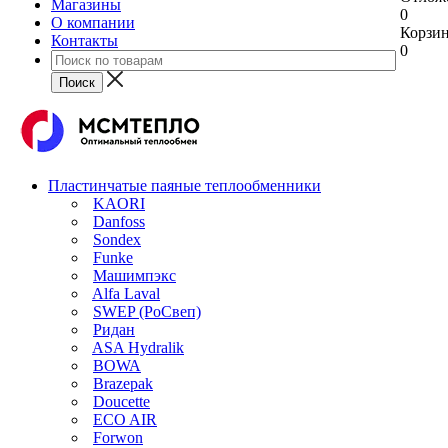
Магазины
0
О компании
Корзи
Контакты
0
Пластинчатые паяные теплообменники
KAORI
Danfoss
Sondex
Funke
Машимпэкс
Alfa Laval
SWEP (РоСвеп)
Ридан
ASA Hydralik
BOWA
Brazepak
Doucette
ECO AIR
Forwon