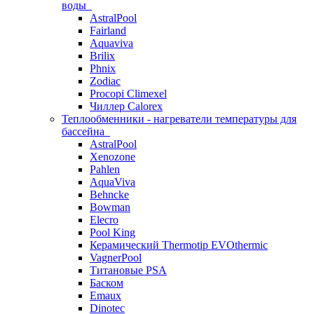
воды
AstralPool
Fairland
Aquaviva
Brilix
Phnix
Zodiac
Procopi Climexel
Чиллер Calorex
Теплообменники - нагреватели температуры для
бассейна
AstralPool
Xenozone
Pahlen
AquaViva
Behncke
Bowman
Elecro
Pool King
Керамический Thermotip EVOthermic
VagnerPool
Титановые PSA
Баском
Emaux
Dinotec