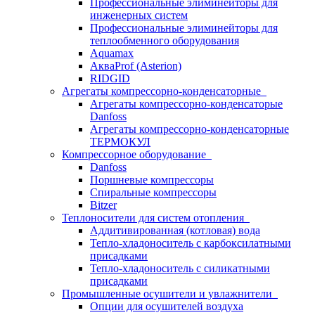
Профессиональные элиминейторы для
инженерных систем
Профессиональные элиминейторы для
теплообменного оборудования
Aquamax
АкваProf (Asterion)
RIDGID
Агрегаты компрессорно-конденсаторные
Агрегаты компрессорно-конденсаторые
Danfoss
Агрегаты компрессорно-конденсаторные
ТЕРМОКУЛ
Компрессорное оборудование
Danfoss
Поршневые компрессоры
Спиральные компрессоры
Bitzer
Теплоносители для систем отопления
Аддитивированная (котловая) вода
Тепло-хладоноситель с карбоксилатными
присадками
Тепло-хладоноситель с силикатными
присадками
Промышленные осушители и увлажнители
Опции для осушителей воздуха