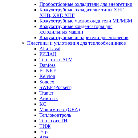
Пробоотборные охладители для энергетики
Кожухотрубные охладители: типы ХНГ,
ХНВ, ХКГ, ХПГ
Кожухотрубные маслоохладители МБ/МБМ
Кожухотрубные конденсаторы для
холодильных машин
Кожухотрубные испарители для чиллеров
Пластины и уплотнения для теплообменников
Alfa Laval
РИДАН
Теплотекс APV
Danfoss
FUNKE
Kelvion
Sondex
SWEP (Росвеп)
Tranter
Анвитэк
КС
Машимпэкс (GEA)
Теплоконтроль
Теплохит ТИ
ТИЖ
Этра
Ares