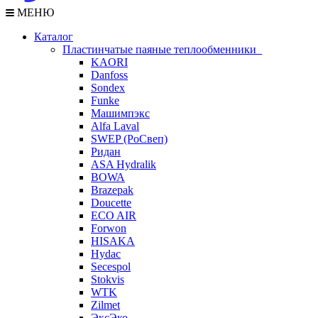
МЕНЮ
Каталог
Пластинчатые паяные теплообменники
KAORI
Danfoss
Sondex
Funke
Машимпэкс
Alfa Laval
SWEP (РоСвеп)
Ридан
ASA Hydralik
BOWA
Brazepak
Doucette
ECO AIR
Forwon
HISAKA
Hydac
Secespol
Stokvis
WTK
Zilmet
ЭксЭко