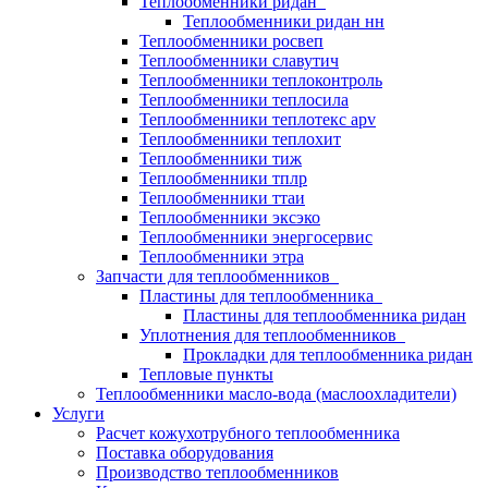
Теплообменники ридан
Теплообменники ридан нн
Теплообменники росвеп
Теплообменники славутич
Теплообменники теплоконтроль
Теплообменники теплосила
Теплообменники теплотекс apv
Теплообменники теплохит
Теплообменники тиж
Теплообменники тплр
Теплообменники ттаи
Теплообменники эксэко
Теплообменники энергосервис
Теплообменники этра
Запчасти для теплообменников
Пластины для теплообменника
Пластины для теплообменника ридан
Уплотнения для теплообменников
Прокладки для теплообменника ридан
Тепловые пункты
Теплообменники масло-вода (маслоохладители)
Услуги
Расчет кожухотрубного теплообменника
Поставка
оборудования
Производство теплообменников