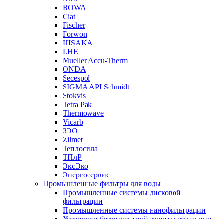
BOWA
Ciat
Fischer
Forwon
HISAKA
LHE
Mueller Accu-Therm
ONDA
Secespol
SIGMA API Schmidt
Stokvis
Tetra Pak
Thermowave
Vicarb
ЗЭО
Zilmet
Теплосила
ТПлР
ЭксЭко
Энергосервис
Промышленные фильтры для воды
Промышленные системы дисковой
фильтрации
Промышленные системы нанофильтрации
Установки безреагентной защиты от накипи