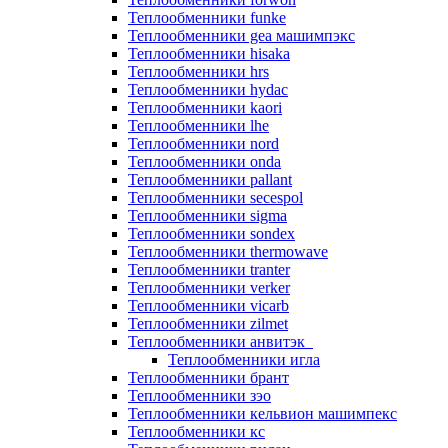
Теплообменники funke
Теплообменники gea машимпэкс
Теплообменники hisaka
Теплообменники hrs
Теплообменники hydac
Теплообменники kaori
Теплообменники lhe
Теплообменники nord
Теплообменники onda
Теплообменники pallant
Теплообменники secespol
Теплообменники sigma
Теплообменники sondex
Теплообменники thermowave
Теплообменники tranter
Теплообменники verker
Теплообменники vicarb
Теплообменники zilmet
Теплообменники анвитэк
Теплообменники игла
Теплообменники брант
Теплообменники зэо
Теплообменники кельвион машимпекс
Теплообменники кс