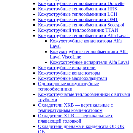
Кожухотрубные теплообменники Doucette
Кожухотрубные теплообменники HRS
Кожухотрубные теплообменники LCH
Кожухотрубные теплообменники OMT
Кожухотрубные теплообменники Secespol
Кожухотрубный теплообменник ТТАИ
Кожухотрубные теплообменники Alfa Laval
Кожухотрубные конденсаторы Alfa
Laval
Кожухотрубные теплообменники Alfa
Laval ViscoLine
Кожухотрубные испарители Alfa Laval
Кожухотрубные испарители
Кожухотрубные конденсаторы
Кожухотрубные маслоохладители
Одноходовые кожухотрубные
теплообменники
Кожухотрубчатые теплообменники с витыми
трубками
Охладители ХКВ — вертикальные с
температурным компенсатором
Охладители ХПВ — вертикальные с
плавающей головкой
Охладители дренажа и конденсата ОГ, ОК,
ОВ