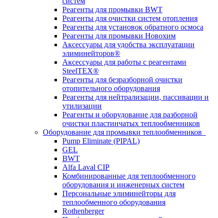
систем
Реагенты для промывки BWT
Реагенты для очистки систем отопления
Реагенты для установок обратного осмоса
Реагенты для промывки Новохим
Аксессуары для удобства эксплуатации
элиминейторов®
Аксессуары для работы с реагентами
SteelTEX®
Реагенты для безразборной очистки
отопительного оборудования
Реагенты для нейтрализации, пассивации и
утилизации
Реагенты и оборудование для разборной
очистки пластинчатых теплообменников
Оборудование для промывки теплообменников
Pump Eliminate (PIPAL)
GEL
BWT
Alfa Laval CIP
Комбинированные для теплообменного
оборудования и инженерных систем
Персональные элиминейторы для
теплообменного оборудования
Rothenberger