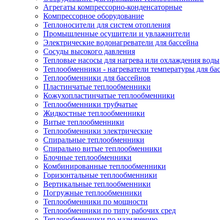
Агрегаты компрессорно-конденсаторные
Компрессорное оборудование
Теплоносители для систем отопления
Промышленные осушители и увлажнители
Электрические водонагреватели для бассейна
Сосуды высокого давления
Тепловые насосы для нагрева или охлаждения воды
Теплообменники - нагреватели температуры для ба
Теплообменники для бассейнов
Пластинчатые теплообменники
Кожухопластинчатые теплообменники
Теплообменники трубчатые
Жидкостные теплообменники
Витые теплообменники
Теплообменники электрические
Спиральные теплообменники
Спирально витые теплообменники
Блочные теплообменники
Комбинированные теплообменники
Горизонтальные теплообменники
Вертикальные теплообменники
Погружные теплообменники
Теплообменники по мощности
Теплообменники по типу рабочих сред
Теплоообменники по назначению