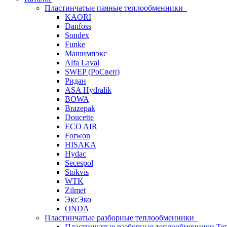
Пластинчатые паяные теплообменники
KAORI
Danfoss
Sondex
Funke
Машимпэкс
Alfa Laval
SWEP (РоСвеп)
Ридан
ASA Hydralik
BOWA
Brazepak
Doucette
ECO AIR
Forwon
HISAKA
Hydac
Secespol
Stokvis
WTK
Zilmet
ЭксЭко
ONDA
Пластинчатые разборные теплообменники
Пластинчатые разборные теплообменники Те