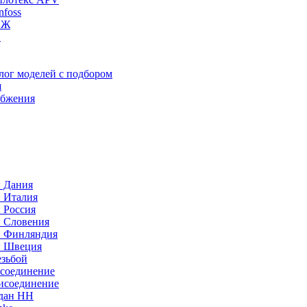
foss
ИЖ
C
лог моделей с подбором
я
абжения
: Дания
: Италия
 Россия
: Словения
: Финляндия
: Швеция
езьбой
исоединение
исоединение
идан НН