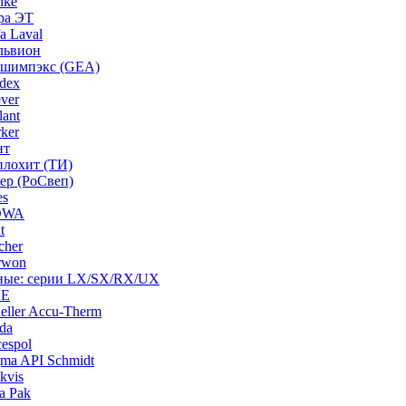
nke
ра ЭТ
a Laval
львион
ашимпэкс (GEA)
dex
ver
ant
ker
нт
плохит (ТИ)
ep (РоСвеп)
es
BOWA
t
cher
rwon
рные: серии LX/SX/RX/UX
HE
ller Accu-Therm
da
espol
ma API Schmidt
kvis
a Pak