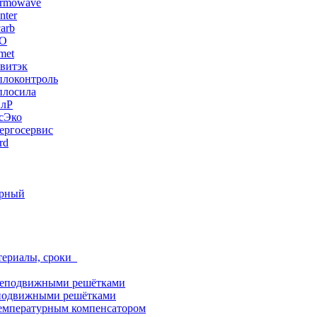
ermowave
nter
arb
ЭО
met
витэк
плоконтроль
плосила
ПлР
сЭко
ергосервис
rd
орный
териалы, сроки
неподвижными решётками
подвижными решётками
емпературным компенсатором