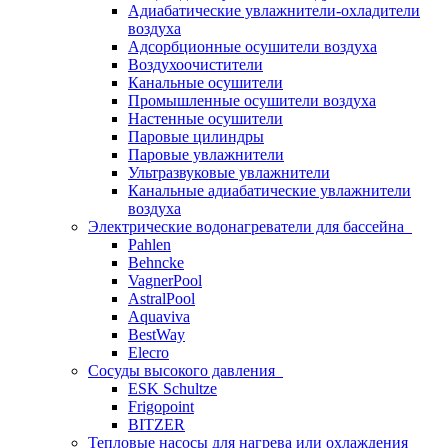
Адиабатические увлажнители-охладители
воздуха
Адсорбционные осушители воздуха
Воздухоочистители
Канальные осушители
Промышленные осушители воздуха
Настенные осушители
Паровые цилиндры
Паровые увлажнители
Ультразвуковые увлажнители
Канальные адиабатические увлажнители
воздуха
Электрические водонагреватели для бассейна
Pahlen
Behncke
VagnerPool
AstralPool
Aquaviva
BestWay
Elecro
Сосуды высокого давления
ESK Schultze
Frigopoint
BITZER
Тепловые насосы для нагрева или охлаждения