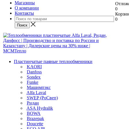
Магазины
Отлож
О компании
0
Контакты
Корзи
0
Пластинчатые паяные теплообменники
KAORI
Danfoss
Sondex
Funke
Машимпэкс
Alfa Laval
SWEP (РоСвеп)
Ридан
ASA Hydralik
BOWA
Brazepak
Doucette
ECO AIR