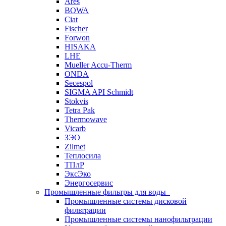
Ares
BOWA
Ciat
Fischer
Forwon
HISAKA
LHE
Mueller Accu-Therm
ONDA
Secespol
SIGMA API Schmidt
Stokvis
Tetra Pak
Thermowave
Vicarb
ЗЭО
Zilmet
Теплосила
ТПлР
ЭксЭко
Энергосервис
Промышленные фильтры для воды
Промышленные системы дисковой
фильтрации
Промышленные системы нанофильтрации