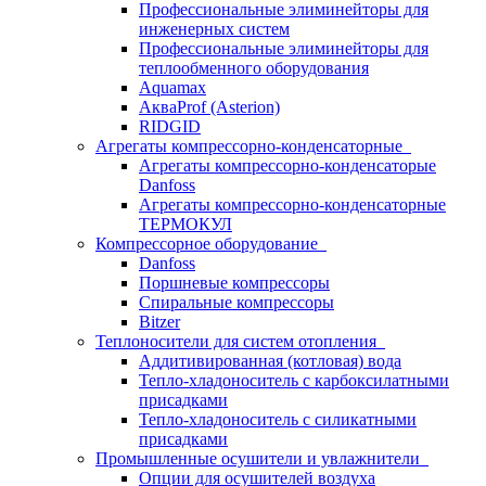
Профессиональные элиминейторы для
инженерных систем
Профессиональные элиминейторы для
теплообменного оборудования
Aquamax
АкваProf (Asterion)
RIDGID
Агрегаты компрессорно-конденсаторные
Агрегаты компрессорно-конденсаторые
Danfoss
Агрегаты компрессорно-конденсаторные
ТЕРМОКУЛ
Компрессорное оборудование
Danfoss
Поршневые компрессоры
Спиральные компрессоры
Bitzer
Теплоносители для систем отопления
Аддитивированная (котловая) вода
Тепло-хладоноситель с карбоксилатными
присадками
Тепло-хладоноситель с силикатными
присадками
Промышленные осушители и увлажнители
Опции для осушителей воздуха