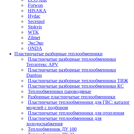
Forwon
HISAKA
Hydac
Secespol
Stokvis
WTK
Zilmet
ЭксЭко
ONDA
Пластинчатые разборные теплообменники
Пластинчатые разборные теплообменники
Теплотекс APV
Пластинчатые разборные теплообменники
Danfoss
Пластинчатые разборные теплообменники ТИЖ
Пластинчатые разборные теплообменники КC
Теплообменники пароводяные
Разборные пластинчатые теплообменники
Пластинчатые теплообменники для ГВС: каталог
моделей с подбором
Пластинчатые теплообменники для отопления
Пластинчатые теплообменники для
холодоснабжения
Теплообменник ДУ 100