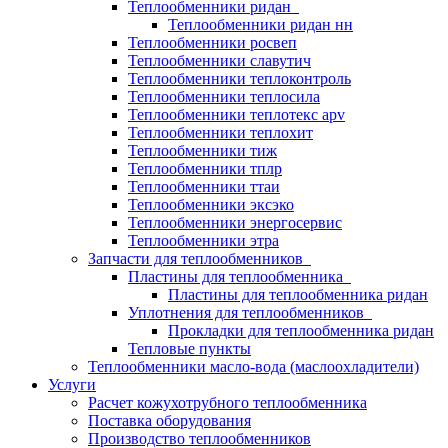
Теплообменники ридан
Теплообменники ридан нн
Теплообменники росвеп
Теплообменники славутич
Теплообменники теплоконтроль
Теплообменники теплосила
Теплообменники теплотекс apv
Теплообменники теплохит
Теплообменники тиж
Теплообменники тплр
Теплообменники ттаи
Теплообменники эксэко
Теплообменники энергосервис
Теплообменники этра
Запчасти для теплообменников
Пластины для теплообменника
Пластины для теплообменника ридан
Уплотнения для теплообменников
Прокладки для теплообменника ридан
Тепловые пункты
Теплообменники масло-вода (маслоохладители)
Услуги
Расчет кожухотрубного теплообменника
Поставка
оборудования
Производство теплообменников