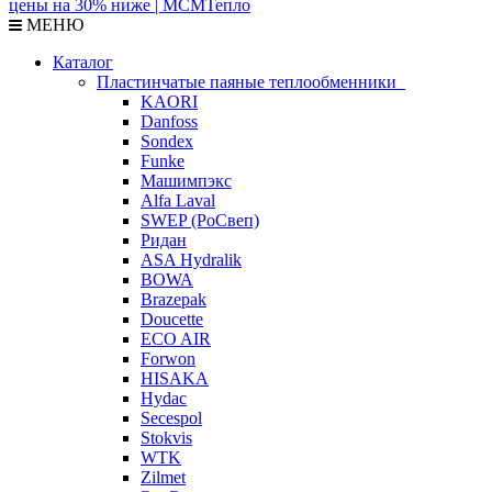
МЕНЮ
Каталог
Пластинчатые паяные теплообменники
KAORI
Danfoss
Sondex
Funke
Машимпэкс
Alfa Laval
SWEP (РоСвеп)
Ридан
ASA Hydralik
BOWA
Brazepak
Doucette
ECO AIR
Forwon
HISAKA
Hydac
Secespol
Stokvis
WTK
Zilmet