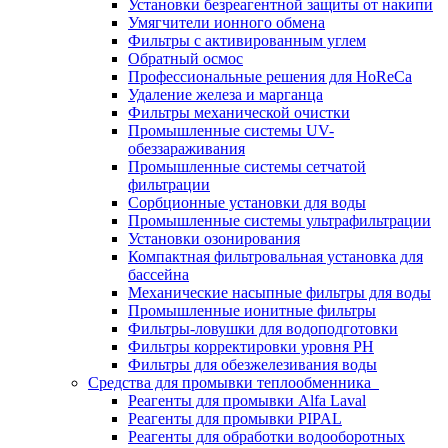
Установки безреагентной защиты от накипи
Умягчители ионного обмена
Фильтры с активированным углем
Обратный осмос
Профессиональные решения для HoReCa
Удаление железа и марганца
Фильтры механической очистки
Промышленные системы UV-
обеззараживания
Промышленные системы сетчатой
фильтрации
Сорбционные установки для воды
Промышленные системы ультрафильтрации
Установки озонирования
Компактная фильтровальная установка для
бассейна
Механические насыпные фильтры для воды
Промышленные ионитные фильтры
Фильтры-ловушки для водоподготовки
Фильтры корректировки уровня PH
Фильтры для обезжелезивания воды
Средства для промывки теплообменника
Реагенты для промывки Alfa Laval
Реагенты для промывки PIPAL
Реагенты для обработки водооборотных