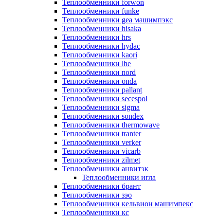
Теплообменники forwon
Теплообменники funke
Теплообменники gea машимпэкс
Теплообменники hisaka
Теплообменники hrs
Теплообменники hydac
Теплообменники kaori
Теплообменники lhe
Теплообменники nord
Теплообменники onda
Теплообменники pallant
Теплообменники secespol
Теплообменники sigma
Теплообменники sondex
Теплообменники thermowave
Теплообменники tranter
Теплообменники verker
Теплообменники vicarb
Теплообменники zilmet
Теплообменники анвитэк
Теплообменники игла
Теплообменники брант
Теплообменники зэо
Теплообменники кельвион машимпекс
Теплообменники кс