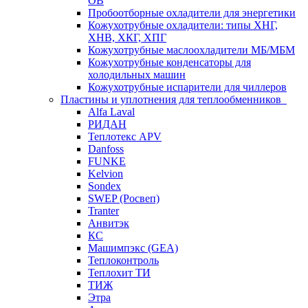
ОВ
Пробоотборные охладители для энергетики
Кожухотрубные охладители: типы ХНГ,
ХНВ, ХКГ, ХПГ
Кожухотрубные маслоохладители МБ/МБМ
Кожухотрубные конденсаторы для
холодильных машин
Кожухотрубные испарители для чиллеров
Пластины и уплотнения для теплообменников
Alfa Laval
РИДАН
Теплотекс APV
Danfoss
FUNKE
Kelvion
Sondex
SWEP (Росвеп)
Tranter
Анвитэк
КС
Машимпэкс (GEA)
Теплоконтроль
Теплохит ТИ
ТИЖ
Этра