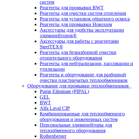
систем
Реагенты для промывки BWT
Реагенты для очистки систем отопления
Реагенты для установок обратного осмоса
Реагенты для промывки Новохим
Аксессуары для удобства эксплуатации
элиминейторов®
Аксессуары для работы с реагентами
SteelTEX®
Реагенты для безразборной очистки
отопительного оборудования
Реагенты для нейтрализации, пассивации и
утилизации
Реагенты и оборудование для разборной
очистки пластинчатых теплообменников
Оборудование для промывки теплообменников
Pump Eliminate (PIPAL)
GEL
BWT
Alfa Laval CIP
Комбинированные для теплообменного
оборудования и инженерных систем
Персональные элиминейторы для
теплообменного оборудования
Rothenberger