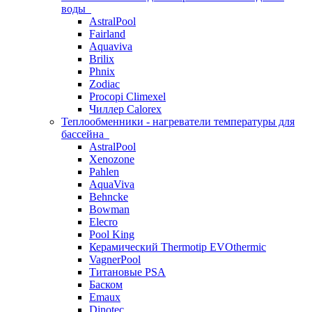
воды
AstralPool
Fairland
Aquaviva
Brilix
Phnix
Zodiac
Procopi Climexel
Чиллер Calorex
Теплообменники - нагреватели температуры для
бассейна
AstralPool
Xenozone
Pahlen
AquaViva
Behncke
Bowman
Elecro
Pool King
Керамический Thermotip EVOthermic
VagnerPool
Титановые PSA
Баском
Emaux
Dinotec