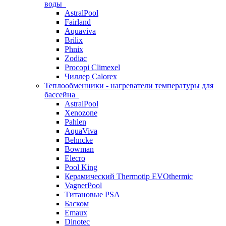
воды
AstralPool
Fairland
Aquaviva
Brilix
Phnix
Zodiac
Procopi Climexel
Чиллер Calorex
Теплообменники - нагреватели температуры для
бассейна
AstralPool
Xenozone
Pahlen
AquaViva
Behncke
Bowman
Elecro
Pool King
Керамический Thermotip EVOthermic
VagnerPool
Титановые PSA
Баском
Emaux
Dinotec