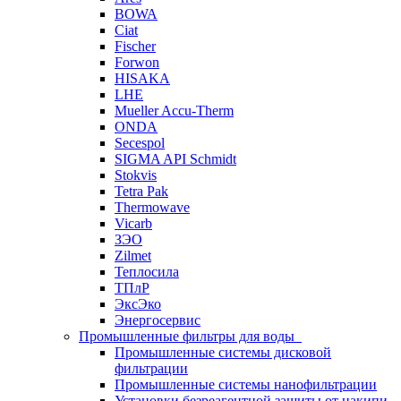
BOWA
Ciat
Fischer
Forwon
HISAKA
LHE
Mueller Accu-Therm
ONDA
Secespol
SIGMA API Schmidt
Stokvis
Tetra Pak
Thermowave
Vicarb
ЗЭО
Zilmet
Теплосила
ТПлР
ЭксЭко
Энергосервис
Промышленные фильтры для воды
Промышленные системы дисковой
фильтрации
Промышленные системы нанофильтрации
Установки безреагентной защиты от накипи