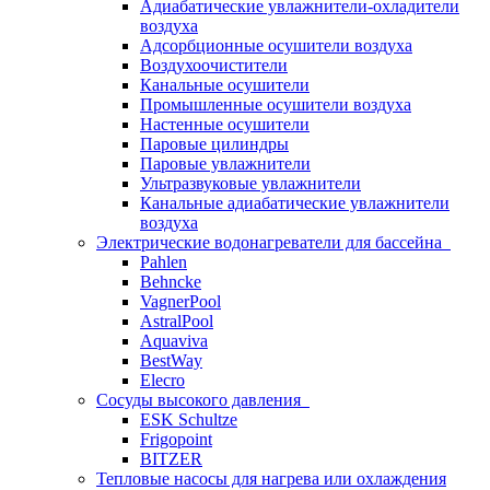
Адиабатические увлажнители-охладители
воздуха
Адсорбционные осушители воздуха
Воздухоочистители
Канальные осушители
Промышленные осушители воздуха
Настенные осушители
Паровые цилиндры
Паровые увлажнители
Ультразвуковые увлажнители
Канальные адиабатические увлажнители
воздуха
Электрические водонагреватели для бассейна
Pahlen
Behncke
VagnerPool
AstralPool
Aquaviva
BestWay
Elecro
Сосуды высокого давления
ESK Schultze
Frigopoint
BITZER
Тепловые насосы для нагрева или охлаждения