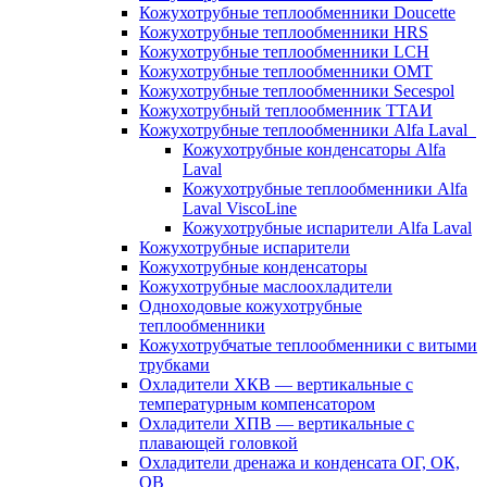
Кожухотрубные теплообменники Doucette
Кожухотрубные теплообменники HRS
Кожухотрубные теплообменники LCH
Кожухотрубные теплообменники OMT
Кожухотрубные теплообменники Secespol
Кожухотрубный теплообменник ТТАИ
Кожухотрубные теплообменники Alfa Laval
Кожухотрубные конденсаторы Alfa
Laval
Кожухотрубные теплообменники Alfa
Laval ViscoLine
Кожухотрубные испарители Alfa Laval
Кожухотрубные испарители
Кожухотрубные конденсаторы
Кожухотрубные маслоохладители
Одноходовые кожухотрубные
теплообменники
Кожухотрубчатые теплообменники с витыми
трубками
Охладители ХКВ — вертикальные с
температурным компенсатором
Охладители ХПВ — вертикальные с
плавающей головкой
Охладители дренажа и конденсата ОГ, ОК,
ОВ