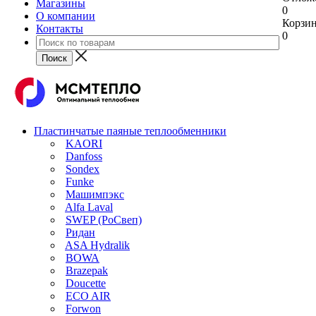
Магазины
0
О компании
Корзи
Контакты
0
Пластинчатые паяные теплообменники
KAORI
Danfoss
Sondex
Funke
Машимпэкс
Alfa Laval
SWEP (РоСвеп)
Ридан
ASA Hydralik
BOWA
Brazepak
Doucette
ECO AIR
Forwon