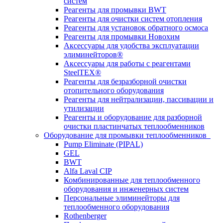
систем
Реагенты для промывки BWT
Реагенты для очистки систем отопления
Реагенты для установок обратного осмоса
Реагенты для промывки Новохим
Аксессуары для удобства эксплуатации
элиминейторов®
Аксессуары для работы с реагентами
SteelTEX®
Реагенты для безразборной очистки
отопительного оборудования
Реагенты для нейтрализации, пассивации и
утилизации
Реагенты и оборудование для разборной
очистки пластинчатых теплообменников
Оборудование для промывки теплообменников
Pump Eliminate (PIPAL)
GEL
BWT
Alfa Laval CIP
Комбинированные для теплообменного
оборудования и инженерных систем
Персональные элиминейторы для
теплообменного оборудования
Rothenberger