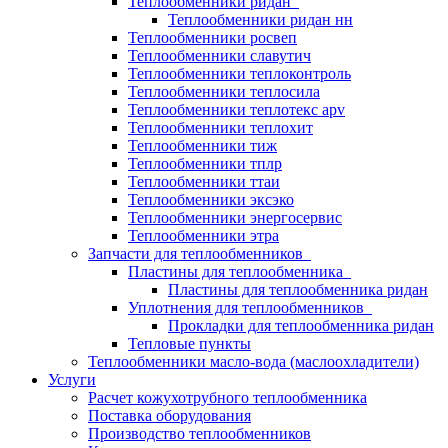
Теплообменники ридан
Теплообменники ридан нн
Теплообменники росвеп
Теплообменники славутич
Теплообменники теплоконтроль
Теплообменники теплосила
Теплообменники теплотекс apv
Теплообменники теплохит
Теплообменники тиж
Теплообменники тплр
Теплообменники ттаи
Теплообменники эксэко
Теплообменники энергосервис
Теплообменники этра
Запчасти для теплообменников
Пластины для теплообменника
Пластины для теплообменника ридан
Уплотнения для теплообменников
Прокладки для теплообменника ридан
Тепловые пункты
Теплообменники масло-вода (маслоохладители)
Услуги
Расчет кожухотрубного теплообменника
Поставка
оборудования
Производство теплообменников