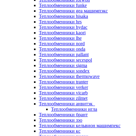
Теплообменники funke
Теплообменники gea машимпэкс
Теплообменники hisaka
Теплообменники hrs
Теплообменники hydac
Теплообменники kaori
Теплообменники lhe
Теплообменники nord
Теплообменники onda
Теплообменники pallant
Теплообменники secespol
Теплообменники sigma
Теплообменники sondex
Теплообменники thermowave
Теплообменники tranter
Теплообменники verker
Теплообменники vicarb
Теплообменники zilmet
Теплообменники анвитэк
Теплообменники игла
Теплообменники брант
Теплообменники зэо
Теплообменники кельвион машимпекс
Теплообменники кс