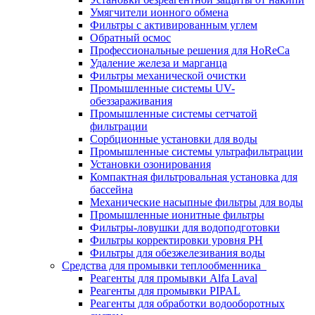
Умягчители ионного обмена
Фильтры с активированным углем
Обратный осмос
Профессиональные решения для HoReCa
Удаление железа и марганца
Фильтры механической очистки
Промышленные системы UV-
обеззараживания
Промышленные системы сетчатой
фильтрации
Сорбционные установки для воды
Промышленные системы ультрафильтрации
Установки озонирования
Компактная фильтровальная установка для
бассейна
Механические насыпные фильтры для воды
Промышленные ионитные фильтры
Фильтры-ловушки для водоподготовки
Фильтры корректировки уровня PH
Фильтры для обезжелезивания воды
Средства для промывки теплообменника
Реагенты для промывки Alfa Laval
Реагенты для промывки PIPAL
Реагенты для обработки водооборотных