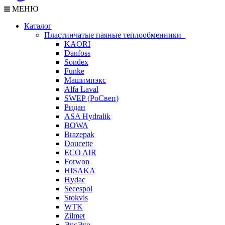
МЕНЮ
Каталог
Пластинчатые паяные теплообменники
KAORI
Danfoss
Sondex
Funke
Машимпэкс
Alfa Laval
SWEP (РоСвеп)
Ридан
ASA Hydralik
BOWA
Brazepak
Doucette
ECO AIR
Forwon
HISAKA
Hydac
Secespol
Stokvis
WTK
Zilmet
ЭксЭко