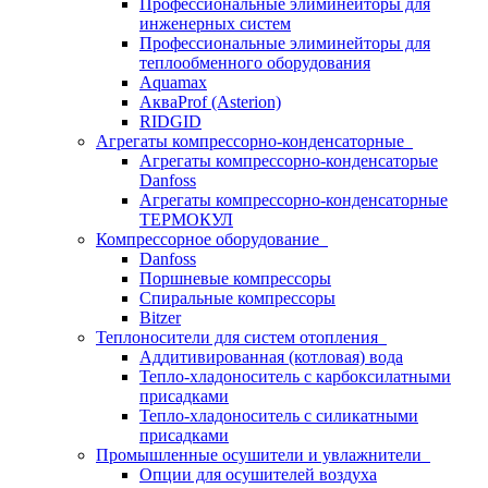
Профессиональные элиминейторы для
инженерных систем
Профессиональные элиминейторы для
теплообменного оборудования
Aquamax
АкваProf (Asterion)
RIDGID
Агрегаты компрессорно-конденсаторные
Агрегаты компрессорно-конденсаторые
Danfoss
Агрегаты компрессорно-конденсаторные
ТЕРМОКУЛ
Компрессорное оборудование
Danfoss
Поршневые компрессоры
Спиральные компрессоры
Bitzer
Теплоносители для систем отопления
Аддитивированная (котловая) вода
Тепло-хладоноситель с карбоксилатными
присадками
Тепло-хладоноситель с силикатными
присадками
Промышленные осушители и увлажнители
Опции для осушителей воздуха