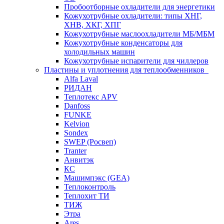
Пробоотборные охладители для энергетики
Кожухотрубные охладители: типы ХНГ,
ХНВ, ХКГ, ХПГ
Кожухотрубные маслоохладители МБ/МБМ
Кожухотрубные конденсаторы для
холодильных машин
Кожухотрубные испарители для чиллеров
Пластины и уплотнения для теплообменников
Alfa Laval
РИДАН
Теплотекс APV
Danfoss
FUNKE
Kelvion
Sondex
SWEP (Росвеп)
Tranter
Анвитэк
КС
Машимпэкс (GEA)
Теплоконтроль
Теплохит ТИ
ТИЖ
Этра
Ares