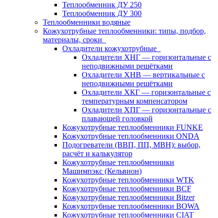
Теплообменник ДУ 250
Теплообменник ДУ 300
Теплообменники водяные
Кожухотрубные теплообменники: типы, подбор,
материалы, сроки
Охладители кожухотрубные
Охладители ХНГ — горизонтальные с
неподвижными решётками
Охладители ХНВ — вертикальные с
неподвижными решётками
Охладители ХКГ — горизонтальные с
температурным компенсатором
Охладители ХПГ — горизонтальные с
плавающей головкой
Кожухотрубные теплообменники FUNKE
Кожухотрубные теплообменники ONDA
Подогреватели (ВВП, ПП, МВН): выбор,
расчёт и калькулятор
Кожухотрубные теплообменники
Машимпэкс (Кельвион)
Кожухотрубные теплообменники WTK
Кожухотрубные теплообменники BCF
Кожухотрубные теплообменники Bitzer
Кожухотрубные теплообменники BOWA
Кожухотрубные теплообменники CIAT