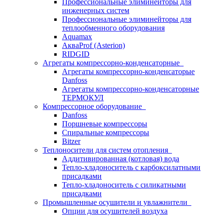
Профессиональные элиминейторы для
инженерных систем
Профессиональные элиминейторы для
теплообменного оборудования
Aquamax
АкваProf (Asterion)
RIDGID
Агрегаты компрессорно-конденсаторные
Агрегаты компрессорно-конденсаторые
Danfoss
Агрегаты компрессорно-конденсаторные
ТЕРМОКУЛ
Компрессорное оборудование
Danfoss
Поршневые компрессоры
Спиральные компрессоры
Bitzer
Теплоносители для систем отопления
Аддитивированная (котловая) вода
Тепло-хладоноситель с карбоксилатными
присадками
Тепло-хладоноситель с силикатными
присадками
Промышленные осушители и увлажнители
Опции для осушителей воздуха