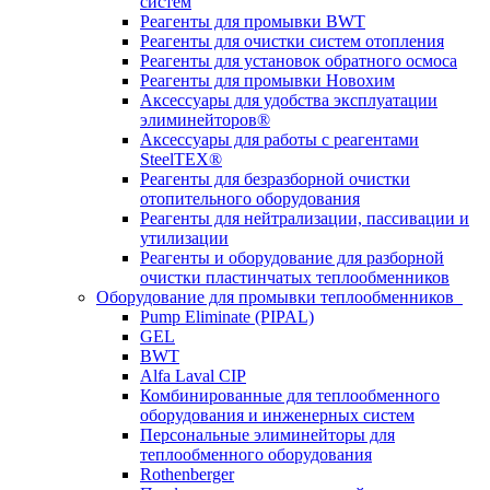
систем
Реагенты для промывки BWT
Реагенты для очистки систем отопления
Реагенты для установок обратного осмоса
Реагенты для промывки Новохим
Аксессуары для удобства эксплуатации
элиминейторов®
Аксессуары для работы с реагентами
SteelTEX®
Реагенты для безразборной очистки
отопительного оборудования
Реагенты для нейтрализации, пассивации и
утилизации
Реагенты и оборудование для разборной
очистки пластинчатых теплообменников
Оборудование для промывки теплообменников
Pump Eliminate (PIPAL)
GEL
BWT
Alfa Laval CIP
Комбинированные для теплообменного
оборудования и инженерных систем
Персональные элиминейторы для
теплообменного оборудования
Rothenberger