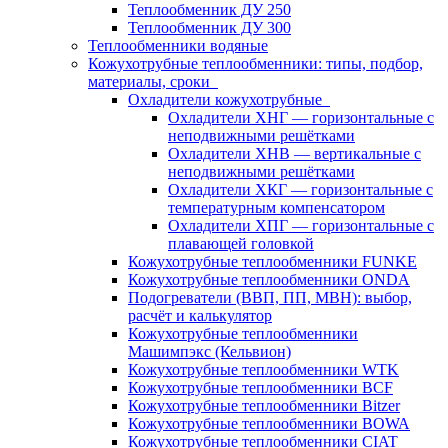
Теплообменник ДУ 250
Теплообменник ДУ 300
Теплообменники водяные
Кожухотрубные теплообменники: типы, подбор,
материалы, сроки
Охладители кожухотрубные
Охладители ХНГ — горизонтальные с
неподвижными решётками
Охладители ХНВ — вертикальные с
неподвижными решётками
Охладители ХКГ — горизонтальные с
температурным компенсатором
Охладители ХПГ — горизонтальные с
плавающей головкой
Кожухотрубные теплообменники FUNKE
Кожухотрубные теплообменники ONDA
Подогреватели (ВВП, ПП, МВН): выбор,
расчёт и калькулятор
Кожухотрубные теплообменники
Машимпэкс (Кельвион)
Кожухотрубные теплообменники WTK
Кожухотрубные теплообменники BCF
Кожухотрубные теплообменники Bitzer
Кожухотрубные теплообменники BOWA
Кожухотрубные теплообменники CIAT