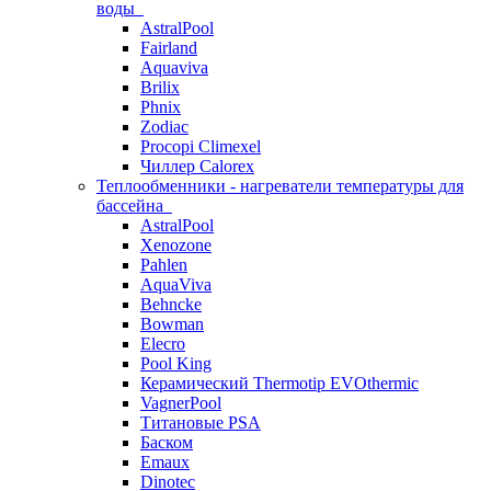
воды
AstralPool
Fairland
Aquaviva
Brilix
Phnix
Zodiac
Procopi Climexel
Чиллер Calorex
Теплообменники - нагреватели температуры для
бассейна
AstralPool
Xenozone
Pahlen
AquaViva
Behncke
Bowman
Elecro
Pool King
Керамический Thermotip EVOthermic
VagnerPool
Титановые PSA
Баском
Emaux
Dinotec