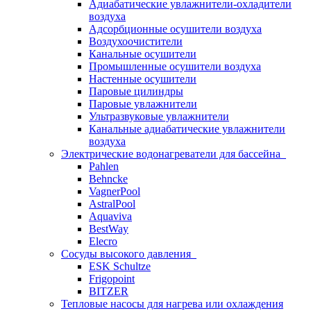
Адиабатические увлажнители-охладители
воздуха
Адсорбционные осушители воздуха
Воздухоочистители
Канальные осушители
Промышленные осушители воздуха
Настенные осушители
Паровые цилиндры
Паровые увлажнители
Ультразвуковые увлажнители
Канальные адиабатические увлажнители
воздуха
Электрические водонагреватели для бассейна
Pahlen
Behncke
VagnerPool
AstralPool
Aquaviva
BestWay
Elecro
Сосуды высокого давления
ESK Schultze
Frigopoint
BITZER
Тепловые насосы для нагрева или охлаждения