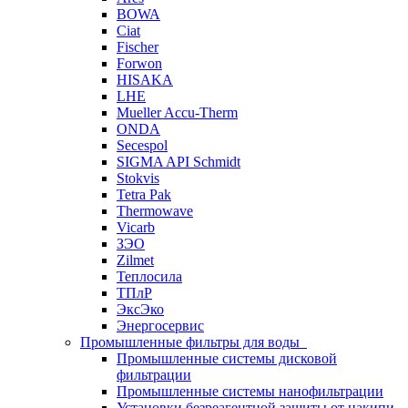
BOWA
Ciat
Fischer
Forwon
HISAKA
LHE
Mueller Accu-Therm
ONDA
Secespol
SIGMA API Schmidt
Stokvis
Tetra Pak
Thermowave
Vicarb
ЗЭО
Zilmet
Теплосила
ТПлР
ЭксЭко
Энергосервис
Промышленные фильтры для воды
Промышленные системы дисковой
фильтрации
Промышленные системы нанофильтрации
Установки безреагентной защиты от накипи