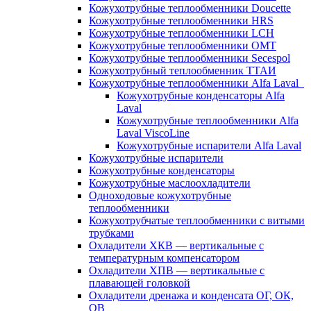
Кожухотрубные теплообменники Doucette
Кожухотрубные теплообменники HRS
Кожухотрубные теплообменники LCH
Кожухотрубные теплообменники OMT
Кожухотрубные теплообменники Secespol
Кожухотрубный теплообменник ТТАИ
Кожухотрубные теплообменники Alfa Laval
Кожухотрубные конденсаторы Alfa
Laval
Кожухотрубные теплообменники Alfa
Laval ViscoLine
Кожухотрубные испарители Alfa Laval
Кожухотрубные испарители
Кожухотрубные конденсаторы
Кожухотрубные маслоохладители
Одноходовые кожухотрубные
теплообменники
Кожухотрубчатые теплообменники с витыми
трубками
Охладители ХКВ — вертикальные с
температурным компенсатором
Охладители ХПВ — вертикальные с
плавающей головкой
Охладители дренажа и конденсата ОГ, ОК,
ОВ