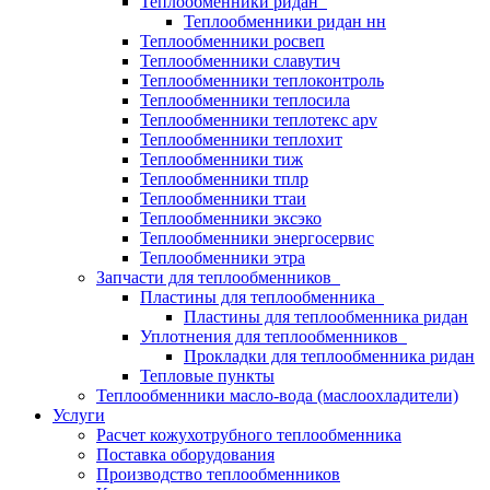
Теплообменники ридан
Теплообменники ридан нн
Теплообменники росвеп
Теплообменники славутич
Теплообменники теплоконтроль
Теплообменники теплосила
Теплообменники теплотекс apv
Теплообменники теплохит
Теплообменники тиж
Теплообменники тплр
Теплообменники ттаи
Теплообменники эксэко
Теплообменники энергосервис
Теплообменники этра
Запчасти для теплообменников
Пластины для теплообменника
Пластины для теплообменника ридан
Уплотнения для теплообменников
Прокладки для теплообменника ридан
Тепловые пункты
Теплообменники масло-вода (маслоохладители)
Услуги
Расчет кожухотрубного теплообменника
Поставка
оборудования
Производство теплообменников