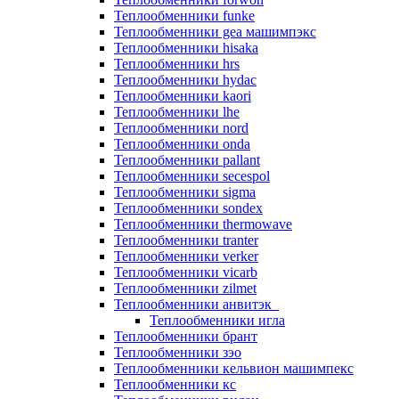
Теплообменники funke
Теплообменники gea машимпэкс
Теплообменники hisaka
Теплообменники hrs
Теплообменники hydac
Теплообменники kaori
Теплообменники lhe
Теплообменники nord
Теплообменники onda
Теплообменники pallant
Теплообменники secespol
Теплообменники sigma
Теплообменники sondex
Теплообменники thermowave
Теплообменники tranter
Теплообменники verker
Теплообменники vicarb
Теплообменники zilmet
Теплообменники анвитэк
Теплообменники игла
Теплообменники брант
Теплообменники зэо
Теплообменники кельвион машимпекс
Теплообменники кс