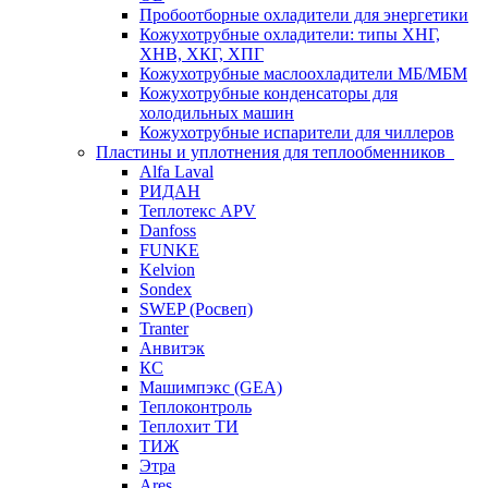
Пробоотборные охладители для энергетики
Кожухотрубные охладители: типы ХНГ,
ХНВ, ХКГ, ХПГ
Кожухотрубные маслоохладители МБ/МБМ
Кожухотрубные конденсаторы для
холодильных машин
Кожухотрубные испарители для чиллеров
Пластины и уплотнения для теплообменников
Alfa Laval
РИДАН
Теплотекс APV
Danfoss
FUNKE
Kelvion
Sondex
SWEP (Росвеп)
Tranter
Анвитэк
КС
Машимпэкс (GEA)
Теплоконтроль
Теплохит ТИ
ТИЖ
Этра
Ares