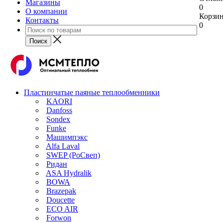
Магазины
0
О компании
Корзи
Контакты
0
Пластинчатые паяные теплообменники
KAORI
Danfoss
Sondex
Funke
Машимпэкс
Alfa Laval
SWEP (РоСвеп)
Ридан
ASA Hydralik
BOWA
Brazepak
Doucette
ECO AIR
Forwon