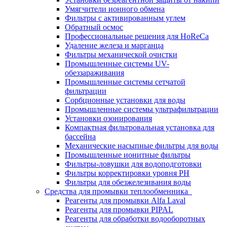
Умягчители ионного обмена
Фильтры с активированным углем
Обратный осмос
Профессиональные решения для HoReCa
Удаление железа и марганца
Фильтры механической очистки
Промышленные системы UV-
обеззараживания
Промышленные системы сетчатой
фильтрации
Сорбционные установки для воды
Промышленные системы ультрафильтрации
Установки озонирования
Компактная фильтровальная установка для
бассейна
Механические насыпные фильтры для воды
Промышленные ионитные фильтры
Фильтры-ловушки для водоподготовки
Фильтры корректировки уровня PH
Фильтры для обезжелезивания воды
Средства для промывки теплообменника
Реагенты для промывки Alfa Laval
Реагенты для промывки PIPAL
Реагенты для обработки водооборотных