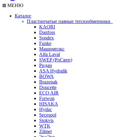
МЕНЮ
Каталог
Пластинчатые паяные теплообменники
KAORI
Danfoss
Sondex
Funke
Машимпэкс
Alfa Laval
SWEP (РоСвеп)
Ридан
ASA Hydralik
BOWA
Brazepak
Doucette
ECO AIR
Forwon
HISAKA
Hydac
Secespol
Stokvis
WTK
Zilmet
ЭксЭко