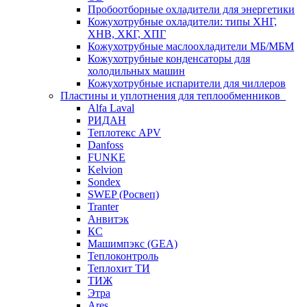
Пробоотборные охладители для энергетики
Кожухотрубные охладители: типы ХНГ,
ХНВ, ХКГ, ХПГ
Кожухотрубные маслоохладители МБ/МБМ
Кожухотрубные конденсаторы для
холодильных машин
Кожухотрубные испарители для чиллеров
Пластины и уплотнения для теплообменников
Alfa Laval
РИДАН
Теплотекс APV
Danfoss
FUNKE
Kelvion
Sondex
SWEP (Росвеп)
Tranter
Анвитэк
КС
Машимпэкс (GEA)
Теплоконтроль
Теплохит ТИ
ТИЖ
Этра
Ares