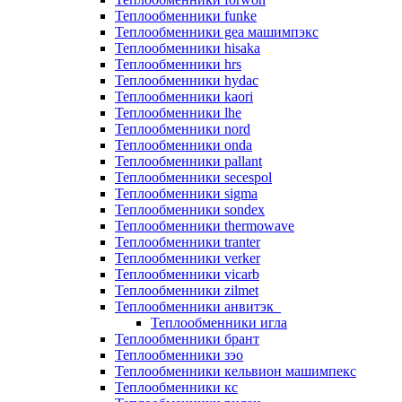
Теплообменники funke
Теплообменники gea машимпэкс
Теплообменники hisaka
Теплообменники hrs
Теплообменники hydac
Теплообменники kaori
Теплообменники lhe
Теплообменники nord
Теплообменники onda
Теплообменники pallant
Теплообменники secespol
Теплообменники sigma
Теплообменники sondex
Теплообменники thermowave
Теплообменники tranter
Теплообменники verker
Теплообменники vicarb
Теплообменники zilmet
Теплообменники анвитэк
Теплообменники игла
Теплообменники брант
Теплообменники зэо
Теплообменники кельвион машимпекс
Теплообменники кс