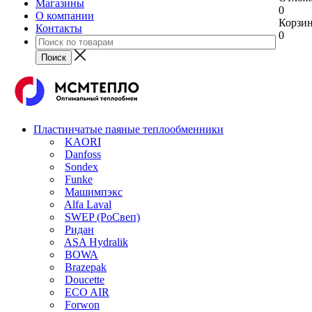
Магазины
0
О компании
Корзи
Контакты
0
Пластинчатые паяные теплообменники
KAORI
Danfoss
Sondex
Funke
Машимпэкс
Alfa Laval
SWEP (РоСвеп)
Ридан
ASA Hydralik
BOWA
Brazepak
Doucette
ECO AIR
Forwon