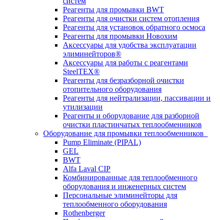
систем
Реагенты для промывки BWT
Реагенты для очистки систем отопления
Реагенты для установок обратного осмоса
Реагенты для промывки Новохим
Аксессуары для удобства эксплуатации
элиминейторов®
Аксессуары для работы с реагентами
SteelTEX®
Реагенты для безразборной очистки
отопительного оборудования
Реагенты для нейтрализации, пассивации и
утилизации
Реагенты и оборудование для разборной
очистки пластинчатых теплообменников
Оборудование для промывки теплообменников
Pump Eliminate (PIPAL)
GEL
BWT
Alfa Laval CIP
Комбинированные для теплообменного
оборудования и инженерных систем
Персональные элиминейторы для
теплообменного оборудования
Rothenberger