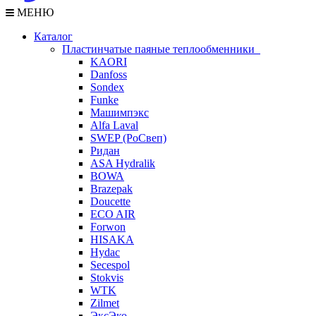
МЕНЮ
Каталог
Пластинчатые паяные теплообменники
KAORI
Danfoss
Sondex
Funke
Машимпэкс
Alfa Laval
SWEP (РоСвеп)
Ридан
ASA Hydralik
BOWA
Brazepak
Doucette
ECO AIR
Forwon
HISAKA
Hydac
Secespol
Stokvis
WTK
Zilmet
ЭксЭко