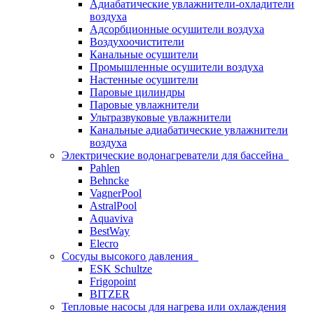
Адиабатические увлажнители-охладители
воздуха
Адсорбционные осушители воздуха
Воздухоочистители
Канальные осушители
Промышленные осушители воздуха
Настенные осушители
Паровые цилиндры
Паровые увлажнители
Ультразвуковые увлажнители
Канальные адиабатические увлажнители
воздуха
Электрические водонагреватели для бассейна
Pahlen
Behncke
VagnerPool
AstralPool
Aquaviva
BestWay
Elecro
Сосуды высокого давления
ESK Schultze
Frigopoint
BITZER
Тепловые насосы для нагрева или охлаждения