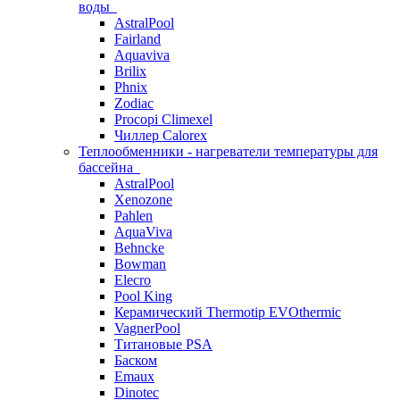
воды
AstralPool
Fairland
Aquaviva
Brilix
Phnix
Zodiac
Procopi Climexel
Чиллер Calorex
Теплообменники - нагреватели температуры для
бассейна
AstralPool
Xenozone
Pahlen
AquaViva
Behncke
Bowman
Elecro
Pool King
Керамический Thermotip EVOthermic
VagnerPool
Титановые PSA
Баском
Emaux
Dinotec