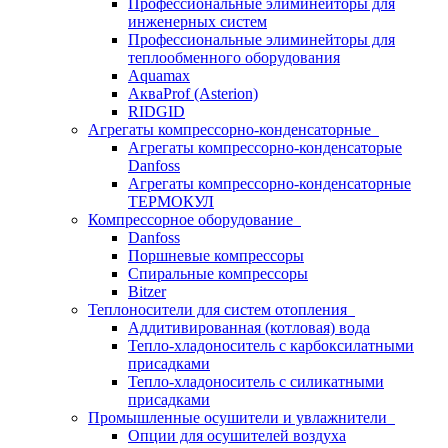
Профессиональные элиминейторы для
инженерных систем
Профессиональные элиминейторы для
теплообменного оборудования
Aquamax
АкваProf (Asterion)
RIDGID
Агрегаты компрессорно-конденсаторные
Агрегаты компрессорно-конденсаторые
Danfoss
Агрегаты компрессорно-конденсаторные
ТЕРМОКУЛ
Компрессорное оборудование
Danfoss
Поршневые компрессоры
Спиральные компрессоры
Bitzer
Теплоносители для систем отопления
Аддитивированная (котловая) вода
Тепло-хладоноситель с карбоксилатными
присадками
Тепло-хладоноситель с силикатными
присадками
Промышленные осушители и увлажнители
Опции для осушителей воздуха