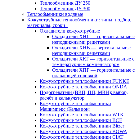
Теплообменник ДУ 250
Теплообменник ДУ 300
Теплообменники водяные
Кожухотрубные теплообменники: типы, подбор,
материалы, сроки
Охладители кожухотрубные
Охладители ХНГ — горизонтальные с
неподвижными решётками
Охладители ХНВ — вертикальные с
неподвижными решётками
Охладители ХКГ — горизонтальные с
температурным компенсатором
Охладители ХПГ — горизонтальные с
плавающей головкой
Кожухотрубные теплообменники FUNKE
Кожухотрубные теплообменники ONDA
Подогреватели (ВВП, ПП, МВН): выбор,
расчёт и калькулятор
Кожухотрубные теплообменники
Машимпэкс (Кельвион)
Кожухотрубные теплообменники WTK
Кожухотрубные теплообменники BCF
Кожухотрубные теплообменники Bitzer
Кожухотрубные теплообменники BOWA
Кожухотрубные теплообменники CIAT