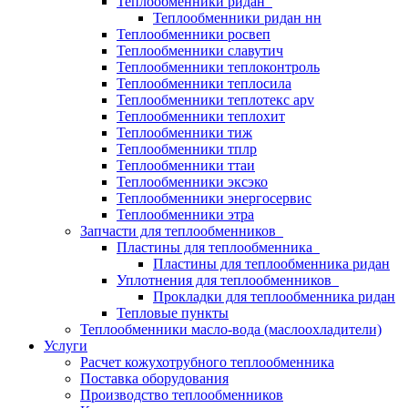
Теплообменники ридан
Теплообменники ридан нн
Теплообменники росвеп
Теплообменники славутич
Теплообменники теплоконтроль
Теплообменники теплосила
Теплообменники теплотекс apv
Теплообменники теплохит
Теплообменники тиж
Теплообменники тплр
Теплообменники ттаи
Теплообменники эксэко
Теплообменники энергосервис
Теплообменники этра
Запчасти для теплообменников
Пластины для теплообменника
Пластины для теплообменника ридан
Уплотнения для теплообменников
Прокладки для теплообменника ридан
Тепловые пункты
Теплообменники масло-вода (маслоохладители)
Услуги
Расчет кожухотрубного теплообменника
Поставка
оборудования
Производство теплообменников