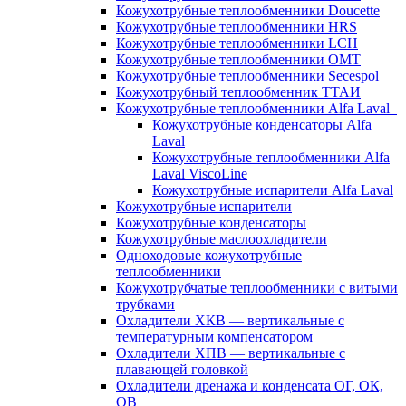
Кожухотрубные теплообменники Doucette
Кожухотрубные теплообменники HRS
Кожухотрубные теплообменники LCH
Кожухотрубные теплообменники OMT
Кожухотрубные теплообменники Secespol
Кожухотрубный теплообменник ТТАИ
Кожухотрубные теплообменники Alfa Laval
Кожухотрубные конденсаторы Alfa
Laval
Кожухотрубные теплообменники Alfa
Laval ViscoLine
Кожухотрубные испарители Alfa Laval
Кожухотрубные испарители
Кожухотрубные конденсаторы
Кожухотрубные маслоохладители
Одноходовые кожухотрубные
теплообменники
Кожухотрубчатые теплообменники с витыми
трубками
Охладители ХКВ — вертикальные с
температурным компенсатором
Охладители ХПВ — вертикальные с
плавающей головкой
Охладители дренажа и конденсата ОГ, ОК,
ОВ