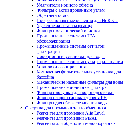
Умягчители ионного обмена
Фильтры с активированным углем
Обратный осмос
Профессиональные решения для HoReCa
Удаление железа и марганца
Фильтры механической очистки
Промышленные системы UV-
обеззараживания
Промышленные системы сетчатой
фильтрации
Сорбционные установки для воды
Промышленные системы ультрафильтрации
Установки озонирования
Компактная фильтровальная установка для
бассейна
Механические насыпные фильтры для воды
Промышленные ионитные фильтры
Фильтры-ловушки для водоподготовки
Фильтры корректировки уровня PH
Фильтры для обезжелезивания воды
Средства для промывки теплообменника
Реагенты для промывки Alfa Laval
Реагенты для промывки PIPAL
Реагенты для обработки водооборотных