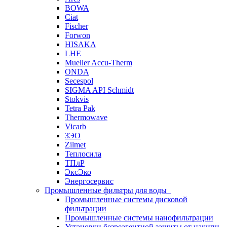
BOWA
Ciat
Fischer
Forwon
HISAKA
LHE
Mueller Accu-Therm
ONDA
Secespol
SIGMA API Schmidt
Stokvis
Tetra Pak
Thermowave
Vicarb
ЗЭО
Zilmet
Теплосила
ТПлР
ЭксЭко
Энергосервис
Промышленные фильтры для воды
Промышленные системы дисковой
фильтрации
Промышленные системы нанофильтрации
Установки безреагентной защиты от накипи