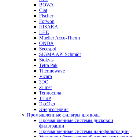
BOWA
Ciat
Fischer
Forwon
HISAKA
LHE
Mueller Accu-Therm
ONDA
Secespol
SIGMA API Schmidt
Stokvis
Tetra Pak
Thermowave
Vicarb
ЗЭО
Zilmet
Теплосила
ТПлР
ЭксЭко
Энергосервис
Промышленные фильтры для воды
Промышленные системы дисковой
фильтрации
Промышленные системы нанофильтрации
Установки безреагентной защиты от накипи