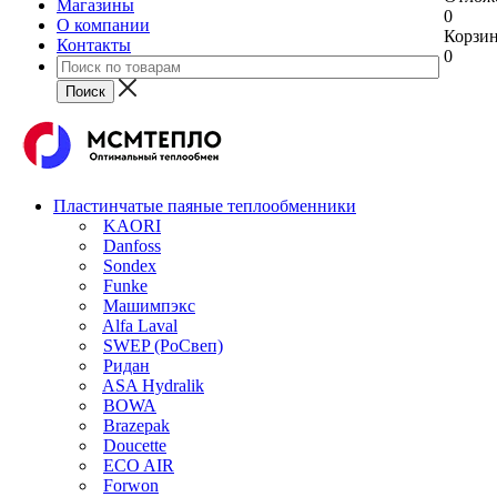
Магазины
0
О компании
Корзи
Контакты
0
Пластинчатые паяные теплообменники
KAORI
Danfoss
Sondex
Funke
Машимпэкс
Alfa Laval
SWEP (РоСвеп)
Ридан
ASA Hydralik
BOWA
Brazepak
Doucette
ECO AIR
Forwon