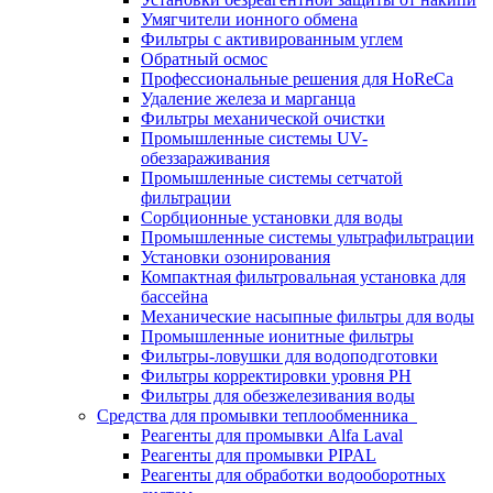
Умягчители ионного обмена
Фильтры с активированным углем
Обратный осмос
Профессиональные решения для HoReCa
Удаление железа и марганца
Фильтры механической очистки
Промышленные системы UV-
обеззараживания
Промышленные системы сетчатой
фильтрации
Сорбционные установки для воды
Промышленные системы ультрафильтрации
Установки озонирования
Компактная фильтровальная установка для
бассейна
Механические насыпные фильтры для воды
Промышленные ионитные фильтры
Фильтры-ловушки для водоподготовки
Фильтры корректировки уровня PH
Фильтры для обезжелезивания воды
Средства для промывки теплообменника
Реагенты для промывки Alfa Laval
Реагенты для промывки PIPAL
Реагенты для обработки водооборотных