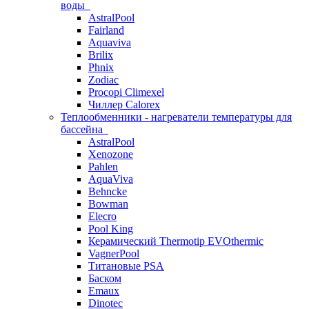
воды
AstralPool
Fairland
Aquaviva
Brilix
Phnix
Zodiac
Procopi Climexel
Чиллер Calorex
Теплообменники - нагреватели температуры для
бассейна
AstralPool
Xenozone
Pahlen
AquaViva
Behncke
Bowman
Elecro
Pool King
Керамический Thermotip EVOthermic
VagnerPool
Титановые PSA
Баском
Emaux
Dinotec