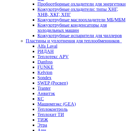
Пробоотборные охладители для энергетики
Кожухотрубные охладители: типы ХНГ,
ХНВ, ХКГ, ХПГ
Кожухотрубные маслоохладители МБ/МБМ
Кожухотрубные конденсаторы для
холодильных машин
Кожухотрубные испарители для чиллеров
Пластины и уплотнения для теплообменников
Alfa Laval
РИДАН
Теплотекс APV
Danfoss
FUNKE
Kelvion
Sondex
SWEP (Росвеп)
Tranter
Анвитэк
КС
Машимпэкс (GEA)
Теплоконтроль
Теплохит ТИ
ТИЖ
Этра
Ares