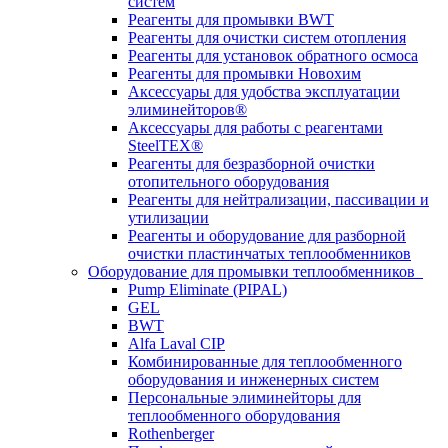
систем
Реагенты для промывки BWT
Реагенты для очистки систем отопления
Реагенты для установок обратного осмоса
Реагенты для промывки Новохим
Аксессуары для удобства эксплуатации
элиминейторов®
Аксессуары для работы с реагентами
SteelTEX®
Реагенты для безразборной очистки
отопительного оборудования
Реагенты для нейтрализации, пассивации и
утилизации
Реагенты и оборудование для разборной
очистки пластинчатых теплообменников
Оборудование для промывки теплообменников
Pump Eliminate (PIPAL)
GEL
BWT
Alfa Laval CIP
Комбинированные для теплообменного
оборудования и инженерных систем
Персональные элиминейторы для
теплообменного оборудования
Rothenberger