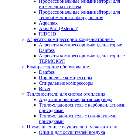
Профессиональные элиминейторы для
инженерных систем
Профессиональные элиминейторы для
теплообменного оборудования
Aquamax
АкваProf (Asterion)
RIDGID
Агрегаты компрессорно-конденсаторные
Агрегаты компрессорно-конденсаторые
Danfoss
Агрегаты компрессорно-конденсаторные
ТЕРМОКУЛ
Компрессорное оборудование
Danfoss
Поршневые компрессоры
Спиральные компрессоры
Bitzer
Теплоносители для систем отопления
Аддитивированная (котловая) вода
Тепло-хладоноситель с карбоксилатными
присадками
Тепло-хладоноситель с силикатными
присадками
Промышленные осушители и увлажнители
Опции для осушителей воздуха