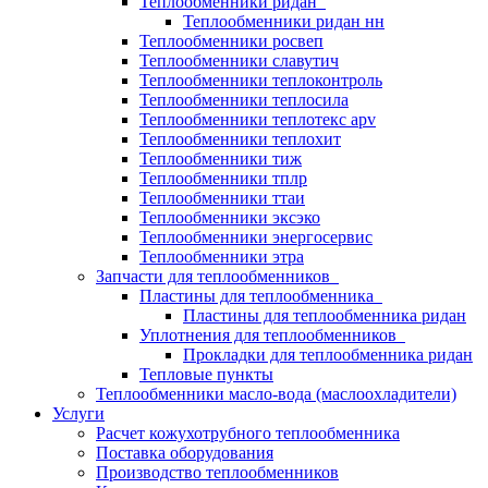
Теплообменники ридан
Теплообменники ридан нн
Теплообменники росвеп
Теплообменники славутич
Теплообменники теплоконтроль
Теплообменники теплосила
Теплообменники теплотекс apv
Теплообменники теплохит
Теплообменники тиж
Теплообменники тплр
Теплообменники ттаи
Теплообменники эксэко
Теплообменники энергосервис
Теплообменники этра
Запчасти для теплообменников
Пластины для теплообменника
Пластины для теплообменника ридан
Уплотнения для теплообменников
Прокладки для теплообменника ридан
Тепловые пункты
Теплообменники масло-вода (маслоохладители)
Услуги
Расчет кожухотрубного теплообменника
Поставка
оборудования
Производство теплообменников