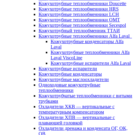
Кожухотрубные теплообменники Doucette
Кожухотрубные теплообменники HRS
Кожухотрубные теплообменники LCH
Кожухотрубные теплообменники OMT
Кожухотрубные теплообменники Secespol
Кожухотрубный теплообменник ТТАИ
Кожухотрубные теплообменники Alfa Laval
Кожухотрубные конденсаторы Alfa
Laval
Кожухотрубные теплообменники Alfa
Laval ViscoLine
Кожухотрубные испарители Alfa Laval
Кожухотрубные испарители
Кожухотрубные конденсаторы
Кожухотрубные маслоохладители
Одноходовые кожухотрубные
теплообменники
Кожухотрубчатые теплообменники с витыми
трубками
Охладители ХКВ — вертикальные с
температурным компенсатором
Охладители ХПВ — вертикальные с
плавающей головкой
Охладители дренажа и конденсата ОГ, ОК,
ОВ