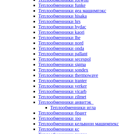
Теплообменники funke
Теплообменники gea машимпэкс
Теплообменники hisaka
Теплообменники hrs
Теплообменники hydac
Теплообменники kaori
Теплообменники lhe
Теплообменники nord
Теплообменники onda
Теплообменники pallant
Теплообменники secespol
Теплообменники sigma
Теплообменники sondex
Теплообменники thermowave
Теплообменники tranter
Теплообменники verker
Теплообменники vicarb
Теплообменники zilmet
Теплообменники анвитэк
Теплообменники игла
Теплообменники брант
Теплообменники зэо
Теплообменники кельвион машимпекс
Теплообменники кс