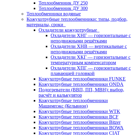
Теплообменник ДУ 250
Теплообменник ДУ 300
Теплообменники водяные
Кожухотрубные теплообменники: типы, подбор,
материалы, сроки
Охладители кожухотрубные
Охладители ХНГ — горизонтальные с
неподвижными решётками
Охладители ХНВ — вертикальные с
неподвижными решётками
Охладители ХКГ — горизонтальные с
температурным компенсатором
Охладители ХПГ — горизонтальные с
плавающей головкой
Кожухотрубные теплообменники FUNKE
Кожухотрубные теплообменники ONDA
Подогреватели (ВВП, ПП, МВН): выбор,
расчёт и калькулятор
Кожухотрубные теплообменники
Машимпэкс (Кельвион)
Кожухотрубные теплообменники WTK
Кожухотрубные теплообменники BCF
Кожухотрубные теплообменники Bitzer
Кожухотрубные теплообменники BOWA
Кожухотрубные теплообменники CIAT