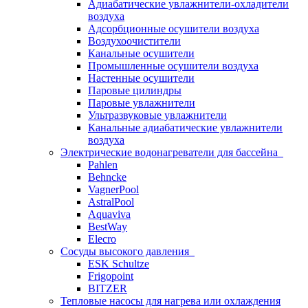
Адиабатические увлажнители-охладители
воздуха
Адсорбционные осушители воздуха
Воздухоочистители
Канальные осушители
Промышленные осушители воздуха
Настенные осушители
Паровые цилиндры
Паровые увлажнители
Ультразвуковые увлажнители
Канальные адиабатические увлажнители
воздуха
Электрические водонагреватели для бассейна
Pahlen
Behncke
VagnerPool
AstralPool
Aquaviva
BestWay
Elecro
Сосуды высокого давления
ESK Schultze
Frigopoint
BITZER
Тепловые насосы для нагрева или охлаждения