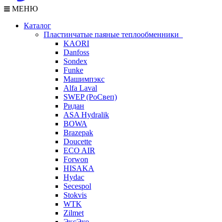
МЕНЮ
Каталог
Пластинчатые паяные теплообменники
KAORI
Danfoss
Sondex
Funke
Машимпэкс
Alfa Laval
SWEP (РоСвеп)
Ридан
ASA Hydralik
BOWA
Brazepak
Doucette
ECO AIR
Forwon
HISAKA
Hydac
Secespol
Stokvis
WTK
Zilmet
ЭксЭко