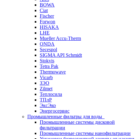
BOWA
Ciat
Fischer
Forwon
HISAKA
LHE
Mueller Accu-Therm
ONDA
Secespol
SIGMA API Schmidt
Stokvis
Tetra Pak
Thermowave
Vicarb
ЗЭО
Zilmet
Теплосила
ТПлР
ЭксЭко
Энергосервис
Промышленные фильтры для воды
Промышленные системы дисковой
фильтрации
Промышленные системы нанофильтрации
Установки безреагентной защиты от накипи