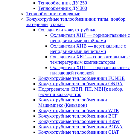
Теплообменник ДУ 250
Теплообменник ДУ 300
Теплообменники водяные
Кожухотрубные теплообменники: типы, подбор,
материалы, сроки
Охладители кожухотрубные
Охладители ХНГ — горизонтальные с
неподвижными решётками
Охладители ХНВ — вертикальные с
неподвижными решётками
Охладители ХКГ — горизонтальные с
температурным компенсатором
Охладители ХПГ — горизонтальные с
плавающей головкой
Кожухотрубные теплообменники FUNKE
Кожухотрубные теплообменники ONDA
Подогреватели (ВВП, ПП, МВН): выбор,
расчёт и калькулятор
Кожухотрубные теплообменники
Машимпэкс (Кельвион)
Кожухотрубные теплообменники WTK
Кожухотрубные теплообменники BCF
Кожухотрубные теплообменники Bitzer
Кожухотрубные теплообменники BOWA
Кожухотрубные теплообменники CIAT