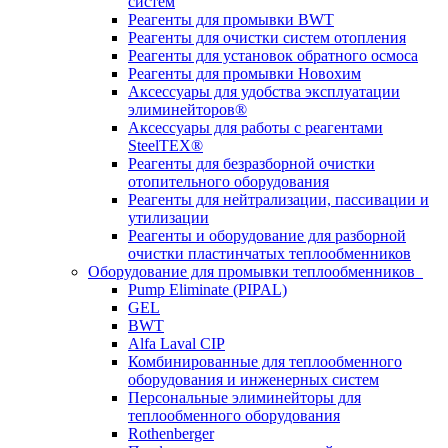
систем
Реагенты для промывки BWT
Реагенты для очистки систем отопления
Реагенты для установок обратного осмоса
Реагенты для промывки Новохим
Аксессуары для удобства эксплуатации
элиминейторов®
Аксессуары для работы с реагентами
SteelTEX®
Реагенты для безразборной очистки
отопительного оборудования
Реагенты для нейтрализации, пассивации и
утилизации
Реагенты и оборудование для разборной
очистки пластинчатых теплообменников
Оборудование для промывки теплообменников
Pump Eliminate (PIPAL)
GEL
BWT
Alfa Laval CIP
Комбинированные для теплообменного
оборудования и инженерных систем
Персональные элиминейторы для
теплообменного оборудования
Rothenberger