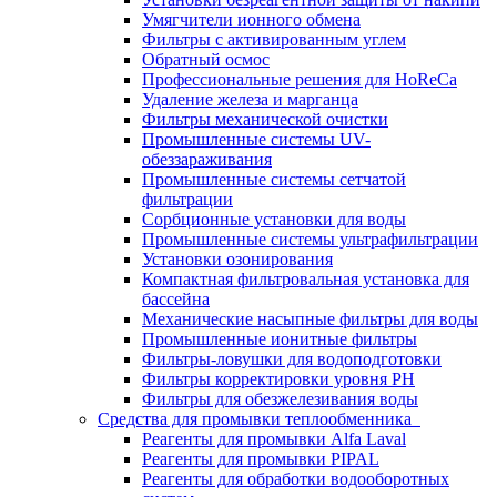
Умягчители ионного обмена
Фильтры с активированным углем
Обратный осмос
Профессиональные решения для HoReCa
Удаление железа и марганца
Фильтры механической очистки
Промышленные системы UV-
обеззараживания
Промышленные системы сетчатой
фильтрации
Сорбционные установки для воды
Промышленные системы ультрафильтрации
Установки озонирования
Компактная фильтровальная установка для
бассейна
Механические насыпные фильтры для воды
Промышленные ионитные фильтры
Фильтры-ловушки для водоподготовки
Фильтры корректировки уровня PH
Фильтры для обезжелезивания воды
Средства для промывки теплообменника
Реагенты для промывки Alfa Laval
Реагенты для промывки PIPAL
Реагенты для обработки водооборотных