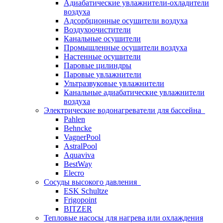
Адиабатические увлажнители-охладители
воздуха
Адсорбционные осушители воздуха
Воздухоочистители
Канальные осушители
Промышленные осушители воздуха
Настенные осушители
Паровые цилиндры
Паровые увлажнители
Ультразвуковые увлажнители
Канальные адиабатические увлажнители
воздуха
Электрические водонагреватели для бассейна
Pahlen
Behncke
VagnerPool
AstralPool
Aquaviva
BestWay
Elecro
Сосуды высокого давления
ESK Schultze
Frigopoint
BITZER
Тепловые насосы для нагрева или охлаждения