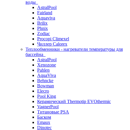
воды
AstralPool
Fairland
Aquaviva
Brilix
Phnix
Zodiac
Procopi Climexel
Чиллер Calorex
Теплообменники - нагреватели температуры для
бассейна
AstralPool
Xenozone
Pahlen
AquaViva
Behncke
Bowman
Elecro
Pool King
Керамический Thermotip EVOthermic
VagnerPool
Титановые PSA
Баском
Emaux
Dinotec