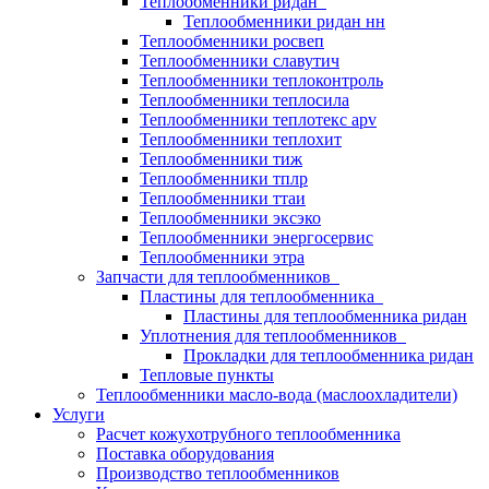
Теплообменники ридан
Теплообменники ридан нн
Теплообменники росвеп
Теплообменники славутич
Теплообменники теплоконтроль
Теплообменники теплосила
Теплообменники теплотекс apv
Теплообменники теплохит
Теплообменники тиж
Теплообменники тплр
Теплообменники ттаи
Теплообменники эксэко
Теплообменники энергосервис
Теплообменники этра
Запчасти для теплообменников
Пластины для теплообменника
Пластины для теплообменника ридан
Уплотнения для теплообменников
Прокладки для теплообменника ридан
Тепловые пункты
Теплообменники масло-вода (маслоохладители)
Услуги
Расчет кожухотрубного теплообменника
Поставка
оборудования
Производство теплообменников