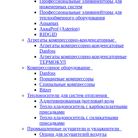
Профессиональные элиминейторы для
инженерных систем
Профессиональные элиминейторы для
теплообменного оборудования
Aquamax
АкваProf (Asterion)
RIDGID
Агрегаты компрессорно-конденсаторные
Агрегаты компрессорно-конденсаторые
Danfoss
Агрегаты компрессорно-конденсаторные
ТЕРМОКУЛ
Компрессорное оборудование
Danfoss
Поршневые компрессоры
Спиральные компрессоры
Bitzer
Теплоносители для систем отопления
Аддитивированная (котловая) вода
Тепло-хладоноситель с карбоксилатными
присадками
Тепло-хладоноситель с силикатными
присадками
Промышленные осушители и увлажнители
Опции для осушителей воздуха