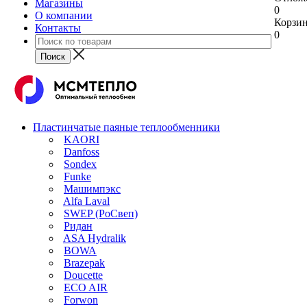
Магазины
0
О компании
Корзи
Контакты
0
Пластинчатые паяные теплообменники
KAORI
Danfoss
Sondex
Funke
Машимпэкс
Alfa Laval
SWEP (РоСвеп)
Ридан
ASA Hydralik
BOWA
Brazepak
Doucette
ECO AIR
Forwon