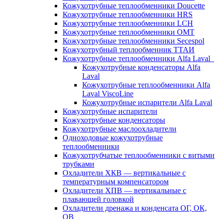
Кожухотрубные теплообменники Doucette
Кожухотрубные теплообменники HRS
Кожухотрубные теплообменники LCH
Кожухотрубные теплообменники OMT
Кожухотрубные теплообменники Secespol
Кожухотрубный теплообменник ТТАИ
Кожухотрубные теплообменники Alfa Laval
Кожухотрубные конденсаторы Alfa
Laval
Кожухотрубные теплообменники Alfa
Laval ViscoLine
Кожухотрубные испарители Alfa Laval
Кожухотрубные испарители
Кожухотрубные конденсаторы
Кожухотрубные маслоохладители
Одноходовые кожухотрубные
теплообменники
Кожухотрубчатые теплообменники с витыми
трубками
Охладители ХКВ — вертикальные с
температурным компенсатором
Охладители ХПВ — вертикальные с
плавающей головкой
Охладители дренажа и конденсата ОГ, ОК,
ОВ