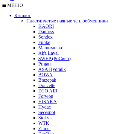
МЕНЮ
Каталог
Пластинчатые паяные теплообменники
KAORI
Danfoss
Sondex
Funke
Машимпэкс
Alfa Laval
SWEP (РоСвеп)
Ридан
ASA Hydralik
BOWA
Brazepak
Doucette
ECO AIR
Forwon
HISAKA
Hydac
Secespol
Stokvis
WTK
Zilmet
ЭксЭко