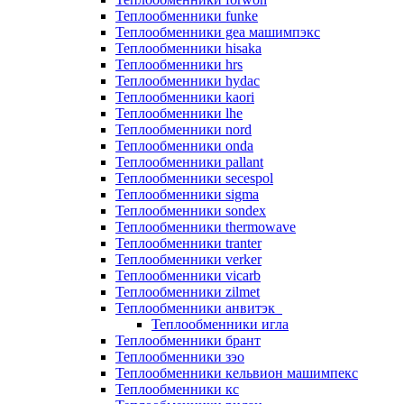
Теплообменники funke
Теплообменники gea машимпэкс
Теплообменники hisaka
Теплообменники hrs
Теплообменники hydac
Теплообменники kaori
Теплообменники lhe
Теплообменники nord
Теплообменники onda
Теплообменники pallant
Теплообменники secespol
Теплообменники sigma
Теплообменники sondex
Теплообменники thermowave
Теплообменники tranter
Теплообменники verker
Теплообменники vicarb
Теплообменники zilmet
Теплообменники анвитэк
Теплообменники игла
Теплообменники брант
Теплообменники зэо
Теплообменники кельвион машимпекс
Теплообменники кс