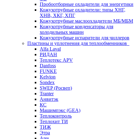
Пробоотборные охладители для энергетики
Кожухотрубные охладители: типы ХНГ,
ХНВ, ХКГ, ХПГ
Кожухотрубные маслоохладители МБ/МБМ
Кожухотрубные конденсаторы для
холодильных машин
Кожухотрубные испарители для чиллеров
Пластины и уплотнения для теплообменников
Alfa Laval
РИДАН
Теплотекс APV
Danfoss
FUNKE
Kelvion
Sondex
SWEP (Росвеп)
Tranter
Анвитэк
КС
Машимпэкс (GEA)
Теплоконтроль
Теплохит ТИ
ТИЖ
Этра
Ares