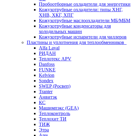
Пробоотборные охладители для энергетики
Кожухотрубные охладители: типы ХНГ,
ХНВ, ХКГ, ХПГ
Кожухотрубные маслоохладители МБ/МБМ
Кожухотрубные конденсаторы для
холодильных машин
Кожухотрубные испарители для чиллеров
Пластины и уплотнения для теплообменников
Alfa Laval
РИДАН
Теплотекс APV
Danfoss
FUNKE
Kelvion
Sondex
SWEP (Росвеп)
Tranter
Анвитэк
КС
Машимпэкс (GEA)
Теплоконтроль
Теплохит ТИ
ТИЖ
Этра
Ares