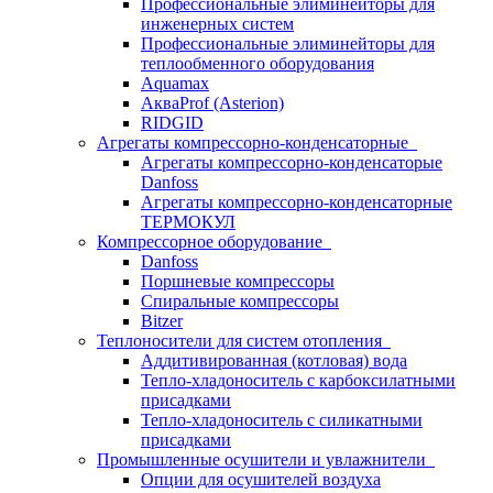
Профессиональные элиминейторы для
инженерных систем
Профессиональные элиминейторы для
теплообменного оборудования
Aquamax
АкваProf (Asterion)
RIDGID
Агрегаты компрессорно-конденсаторные
Агрегаты компрессорно-конденсаторые
Danfoss
Агрегаты компрессорно-конденсаторные
ТЕРМОКУЛ
Компрессорное оборудование
Danfoss
Поршневые компрессоры
Спиральные компрессоры
Bitzer
Теплоносители для систем отопления
Аддитивированная (котловая) вода
Тепло-хладоноситель с карбоксилатными
присадками
Тепло-хладоноситель с силикатными
присадками
Промышленные осушители и увлажнители
Опции для осушителей воздуха