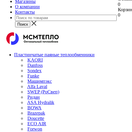
Магазины
0
О компании
Корзи
Контакты
0
Пластинчатые паяные теплообменники
KAORI
Danfoss
Sondex
Funke
Машимпэкс
Alfa Laval
SWEP (РоСвеп)
Ридан
ASA Hydralik
BOWA
Brazepak
Doucette
ECO AIR
Forwon