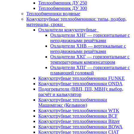
Теплообменник ДУ 250
Теплообменник ДУ 300
Теплообменники водяные
Кожухотрубные теплообменники: типы, подбор,
материалы, сроки
Охладители кожухотрубные
Охладители ХНГ — горизонтальные с
неподвижными решётками
Охладители ХНВ — вертикальные с
неподвижными решётками
Охладители ХКГ — горизонтальные с
температурным компенсатором
Охладители ХПГ — горизонтальные с
плавающей головкой
Кожухотрубные теплообменники FUNKE
Кожухотрубные теплообменники ONDA
Подогреватели (ВВП, ПП, МВН): выбор,
расчёт и калькулятор
Кожухотрубные теплообменники
Машимпэкс (Кельвион)
Кожухотрубные теплообменники WTK
Кожухотрубные теплообменники BCF
Кожухотрубные теплообменники Bitzer
Кожухотрубные теплообменники BOWA
Кожухотрубные теплообменники CIAT