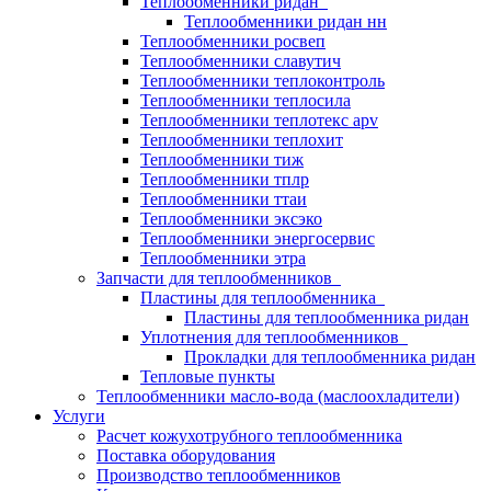
Теплообменники ридан
Теплообменники ридан нн
Теплообменники росвеп
Теплообменники славутич
Теплообменники теплоконтроль
Теплообменники теплосила
Теплообменники теплотекс apv
Теплообменники теплохит
Теплообменники тиж
Теплообменники тплр
Теплообменники ттаи
Теплообменники эксэко
Теплообменники энергосервис
Теплообменники этра
Запчасти для теплообменников
Пластины для теплообменника
Пластины для теплообменника ридан
Уплотнения для теплообменников
Прокладки для теплообменника ридан
Тепловые пункты
Теплообменники масло-вода (маслоохладители)
Услуги
Расчет кожухотрубного теплообменника
Поставка
оборудования
Производство теплообменников