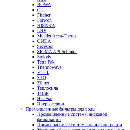
BOWA
Ciat
Fischer
Forwon
HISAKA
LHE
Mueller Accu-Therm
ONDA
Secespol
SIGMA API Schmidt
Stokvis
Tetra Pak
Thermowave
Vicarb
ЗЭО
Zilmet
Теплосила
ТПлР
ЭксЭко
Энергосервис
Промышленные фильтры для воды
Промышленные системы дисковой
фильтрации
Промышленные системы нанофильтрации
Установки безреагентной защиты от накипи