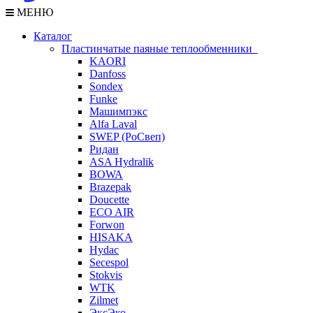
МЕНЮ
Каталог
Пластинчатые паяные теплообменники
KAORI
Danfoss
Sondex
Funke
Машимпэкс
Alfa Laval
SWEP (РоСвеп)
Ридан
ASA Hydralik
BOWA
Brazepak
Doucette
ECO AIR
Forwon
HISAKA
Hydac
Secespol
Stokvis
WTK
Zilmet
ЭксЭко