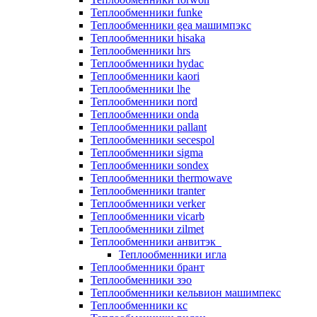
Теплообменники funke
Теплообменники gea машимпэкс
Теплообменники hisaka
Теплообменники hrs
Теплообменники hydac
Теплообменники kaori
Теплообменники lhe
Теплообменники nord
Теплообменники onda
Теплообменники pallant
Теплообменники secespol
Теплообменники sigma
Теплообменники sondex
Теплообменники thermowave
Теплообменники tranter
Теплообменники verker
Теплообменники vicarb
Теплообменники zilmet
Теплообменники анвитэк
Теплообменники игла
Теплообменники брант
Теплообменники зэо
Теплообменники кельвион машимпекс
Теплообменники кс