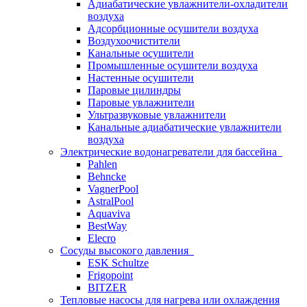
Адиабатические увлажнители-охладители
воздуха
Адсорбционные осушители воздуха
Воздухоочистители
Канальные осушители
Промышленные осушители воздуха
Настенные осушители
Паровые цилиндры
Паровые увлажнители
Ультразвуковые увлажнители
Канальные адиабатические увлажнители
воздуха
Электрические водонагреватели для бассейна
Pahlen
Behncke
VagnerPool
AstralPool
Aquaviva
BestWay
Elecro
Сосуды высокого давления
ESK Schultze
Frigopoint
BITZER
Тепловые насосы для нагрева или охлаждения