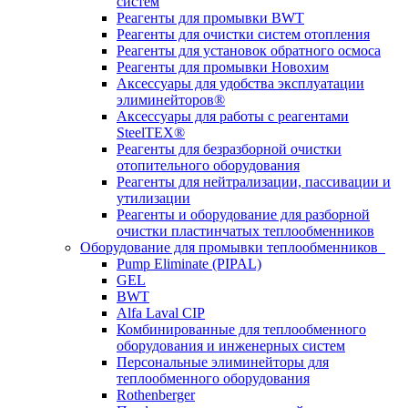
систем
Реагенты для промывки BWT
Реагенты для очистки систем отопления
Реагенты для установок обратного осмоса
Реагенты для промывки Новохим
Аксессуары для удобства эксплуатации
элиминейторов®
Аксессуары для работы с реагентами
SteelTEX®
Реагенты для безразборной очистки
отопительного оборудования
Реагенты для нейтрализации, пассивации и
утилизации
Реагенты и оборудование для разборной
очистки пластинчатых теплообменников
Оборудование для промывки теплообменников
Pump Eliminate (PIPAL)
GEL
BWT
Alfa Laval CIP
Комбинированные для теплообменного
оборудования и инженерных систем
Персональные элиминейторы для
теплообменного оборудования
Rothenberger