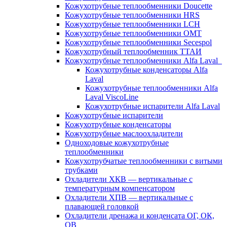
Кожухотрубные теплообменники Doucette
Кожухотрубные теплообменники HRS
Кожухотрубные теплообменники LCH
Кожухотрубные теплообменники OMT
Кожухотрубные теплообменники Secespol
Кожухотрубный теплообменник ТТАИ
Кожухотрубные теплообменники Alfa Laval
Кожухотрубные конденсаторы Alfa
Laval
Кожухотрубные теплообменники Alfa
Laval ViscoLine
Кожухотрубные испарители Alfa Laval
Кожухотрубные испарители
Кожухотрубные конденсаторы
Кожухотрубные маслоохладители
Одноходовые кожухотрубные
теплообменники
Кожухотрубчатые теплообменники с витыми
трубками
Охладители ХКВ — вертикальные с
температурным компенсатором
Охладители ХПВ — вертикальные с
плавающей головкой
Охладители дренажа и конденсата ОГ, ОК,
ОВ