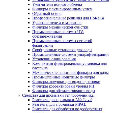
Умягчители ионного обмена
Фильтры с активированным углем
Обратный осмос
Профессиональные решения для HoReCa
Удаление железа и марганца
Фильтры механической очистки
Промышленные системы UV-
обеззараживания
Промышленные системы сетчатой
фильтрации
Сорбционные установки для воды
Промышленные системы ультрафильтрации
Установки озонирования
Компактная фильтровальная установка для
бассейна
Механические насыпные фильтры для воды
Промышленные ионитные фильтры
Фильтры-ловушки для водоподготовки
Фильтры корректировки уровня PH
Фильтры для обезжелезивания воды
Средства для промывки теплообменника
Реагенты для промывки Alfa Laval
Реагенты для промывки PIPAL
Реагенты для обработки водооборотных