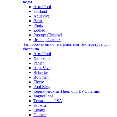
воды
AstralPool
Fairland
Aquaviva
Brilix
Phnix
Zodiac
Procopi Climexel
Чиллер Calorex
Теплообменники - нагреватели температуры для
бассейна
AstralPool
Xenozone
Pahlen
AquaViva
Behncke
Bowman
Elecro
Pool King
Керамический Thermotip EVOthermic
VagnerPool
Титановые PSA
Баском
Emaux
Dinotec