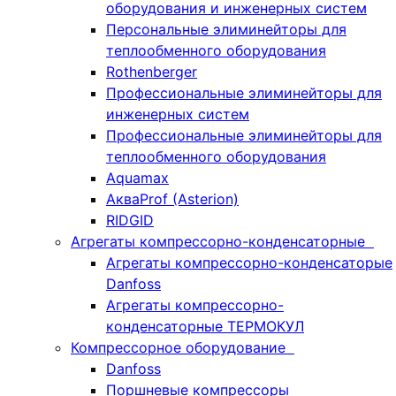
оборудования и инженерных систем
Персональные элиминейторы для
теплообменного оборудования
Rothenberger
Профессиональные элиминейторы для
инженерных систем
Профессиональные элиминейторы для
теплообменного оборудования
Aquamax
АкваProf (Asterion)
RIDGID
Агрегаты компрессорно-конденсаторные
Агрегаты компрессорно-конденсаторые
Danfoss
Агрегаты компрессорно-
конденсаторные ТЕРМОКУЛ
Компрессорное оборудование
Danfoss
Поршневые компрессоры