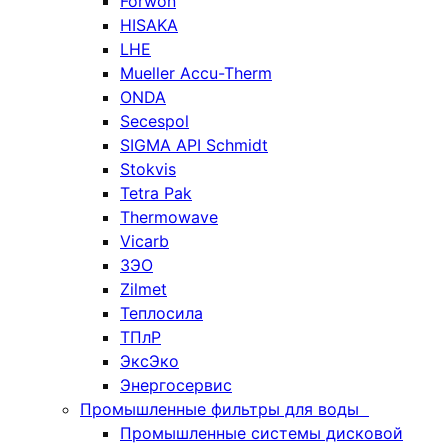
Forwon
HISAKA
LHE
Mueller Accu-Therm
ONDA
Secespol
SIGMA API Schmidt
Stokvis
Tetra Pak
Thermowave
Vicarb
ЗЭО
Zilmet
Теплосила
ТПлР
ЭксЭко
Энергосервис
Промышленные фильтры для воды
Промышленные системы дисковой