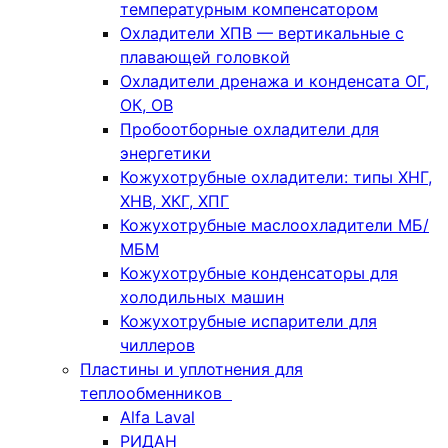
температурным компенсатором
Охладители ХПВ — вертикальные с
плавающей головкой
Охладители дренажа и конденсата ОГ,
ОК, ОВ
Пробоотборные охладители для
энергетики
Кожухотрубные охладители: типы ХНГ,
ХНВ, ХКГ, ХПГ
Кожухотрубные маслоохладители МБ/
МБМ
Кожухотрубные конденсаторы для
холодильных машин
Кожухотрубные испарители для
чиллеров
Пластины и уплотнения для
теплообменников
Alfa Laval
РИДАН