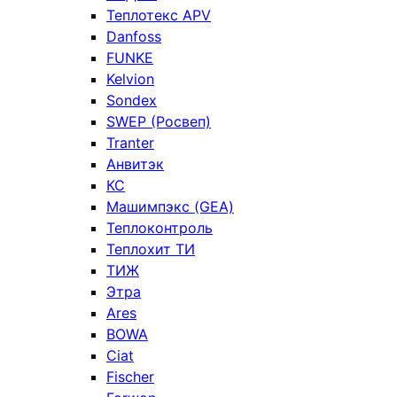
Теплотекс APV
Danfoss
FUNKE
Kelvion
Sondex
SWEP (Росвеп)
Tranter
Анвитэк
КС
Машимпэкс (GEA)
Теплоконтроль
Теплохит ТИ
ТИЖ
Этра
Ares
BOWA
Ciat
Fischer