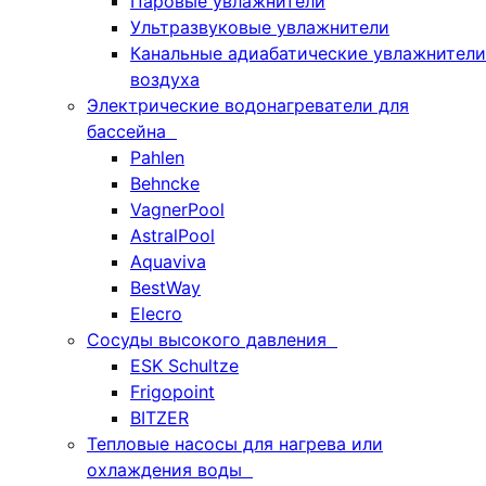
Паровые увлажнители
Ультразвуковые увлажнители
Канальные адиабатические увлажнители
воздуха
Электрические водонагреватели для
бассейна
Pahlen
Behncke
VagnerPool
AstralPool
Aquaviva
BestWay
Elecro
Сосуды высокого давления
ESK Schultze
Frigopoint
BITZER
Тепловые насосы для нагрева или
охлаждения воды