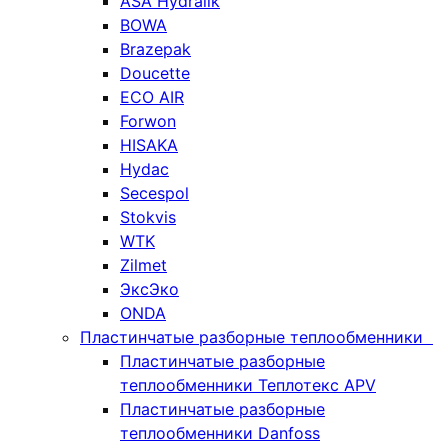
ASA Hydralik
BOWA
Brazepak
Doucette
ECO AIR
Forwon
HISAKA
Hydac
Secespol
Stokvis
WTK
Zilmet
ЭксЭко
ONDA
Пластинчатые разборные теплообменники
Пластинчатые разборные
теплообменники Теплотекс APV
Пластинчатые разборные
теплообменники Danfoss