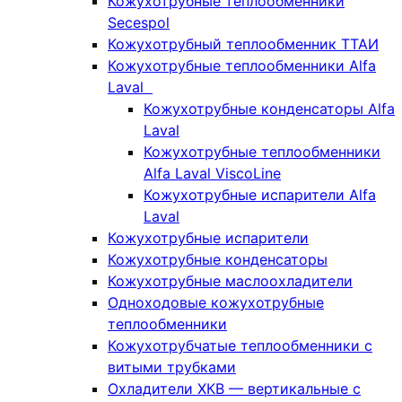
Кожухотрубные теплообменники
Secespol
Кожухотрубный теплообменник ТТАИ
Кожухотрубные теплообменники Alfa
Laval
Кожухотрубные конденсаторы Alfa
Laval
Кожухотрубные теплообменники
Alfa Laval ViscoLine
Кожухотрубные испарители Alfa
Laval
Кожухотрубные испарители
Кожухотрубные конденсаторы
Кожухотрубные маслоохладители
Одноходовые кожухотрубные
теплообменники
Кожухотрубчатые теплообменники с
витыми трубками
Охладители ХКВ — вертикальные с