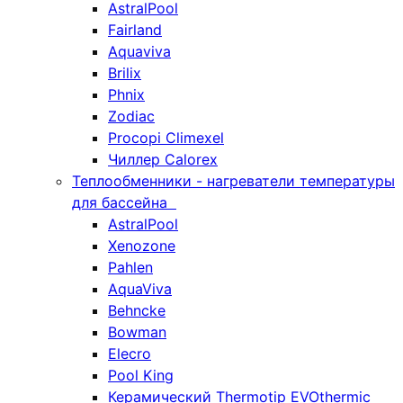
AstralPool
Fairland
Aquaviva
Brilix
Phnix
Zodiac
Procopi Climexel
Чиллер Calorex
Теплообменники - нагреватели температуры
для бассейна
AstralPool
Xenozone
Pahlen
AquaViva
Behncke
Bowman
Elecro
Pool King
Керамический Thermotip EVOthermic