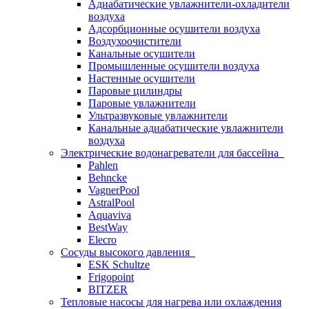
Адиабатические увлажнители-охладители
воздуха
Адсорбционные осушители воздуха
Воздухоочистители
Канальные осушители
Промышленные осушители воздуха
Настенные осушители
Паровые цилиндры
Паровые увлажнители
Ультразвуковые увлажнители
Канальные адиабатические увлажнители
воздуха
Электрические водонагреватели для бассейна
Pahlen
Behncke
VagnerPool
AstralPool
Aquaviva
BestWay
Elecro
Сосуды высокого давления
ESK Schultze
Frigopoint
BITZER
Тепловые насосы для нагрева или охлаждения