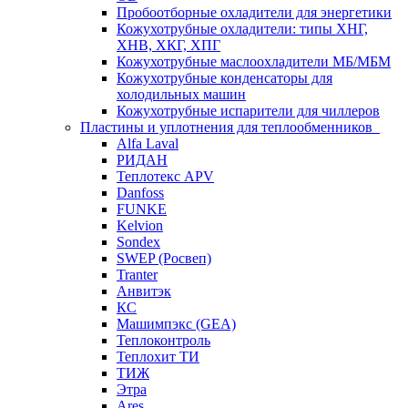
Пробоотборные охладители для энергетики
Кожухотрубные охладители: типы ХНГ,
ХНВ, ХКГ, ХПГ
Кожухотрубные маслоохладители МБ/МБМ
Кожухотрубные конденсаторы для
холодильных машин
Кожухотрубные испарители для чиллеров
Пластины и уплотнения для теплообменников
Alfa Laval
РИДАН
Теплотекс APV
Danfoss
FUNKE
Kelvion
Sondex
SWEP (Росвеп)
Tranter
Анвитэк
КС
Машимпэкс (GEA)
Теплоконтроль
Теплохит ТИ
ТИЖ
Этра
Ares