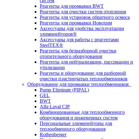
систем
Реагенты для промывки BWT
Реагенты для очистки систем отопления
Реагенты для установок обратного осмоса
Реагенты для промывки Новохим
Аксессуары для удобства эксплуатации
элиминейторов®
Аксессуары для работы с реагентами
SteelTEX®
Реагенты для безразборной очистки
отопительного оборудования
Реагенты для нейтрализации, пассивации и
утилизации
Реагенты и оборудование для разборной
очистки пластинчатых теплообменников
Оборудование для промывки теплообменников
Pump Eliminate (PIPAL)
GEL
BWT
Alfa Laval CIP
Комбинированные для теплообменного
оборудования и инженерных систем
Персональные элиминейторы для
теплообменного оборудования
Rothenberger