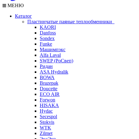
МЕНЮ
Каталог
Пластинчатые паяные теплообменники
KAORI
Danfoss
Sondex
Funke
Машимпэкс
Alfa Laval
SWEP (РоСвеп)
Ридан
ASA Hydralik
BOWA
Brazepak
Doucette
ECO AIR
Forwon
HISAKA
Hydac
Secespol
Stokvis
WTK
Zilmet
ЭксЭко