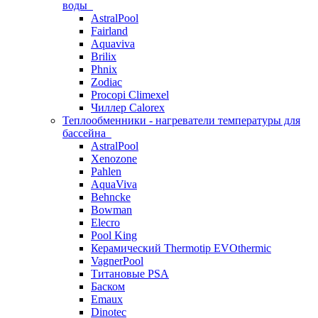
воды
AstralPool
Fairland
Aquaviva
Brilix
Phnix
Zodiac
Procopi Climexel
Чиллер Calorex
Теплообменники - нагреватели температуры для
бассейна
AstralPool
Xenozone
Pahlen
AquaViva
Behncke
Bowman
Elecro
Pool King
Керамический Thermotip EVOthermic
VagnerPool
Титановые PSA
Баском
Emaux
Dinotec