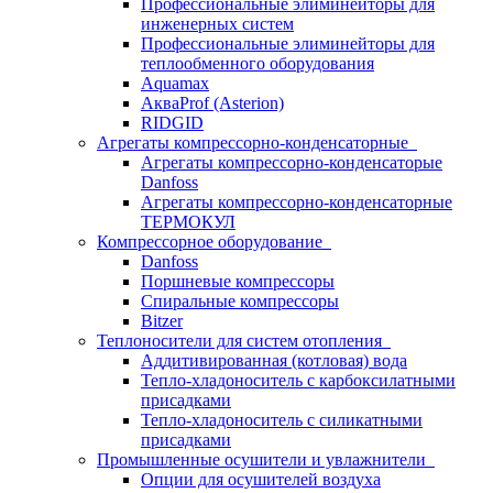
Профессиональные элиминейторы для
инженерных систем
Профессиональные элиминейторы для
теплообменного оборудования
Aquamax
АкваProf (Asterion)
RIDGID
Агрегаты компрессорно-конденсаторные
Агрегаты компрессорно-конденсаторые
Danfoss
Агрегаты компрессорно-конденсаторные
ТЕРМОКУЛ
Компрессорное оборудование
Danfoss
Поршневые компрессоры
Спиральные компрессоры
Bitzer
Теплоносители для систем отопления
Аддитивированная (котловая) вода
Тепло-хладоноситель с карбоксилатными
присадками
Тепло-хладоноситель с силикатными
присадками
Промышленные осушители и увлажнители
Опции для осушителей воздуха