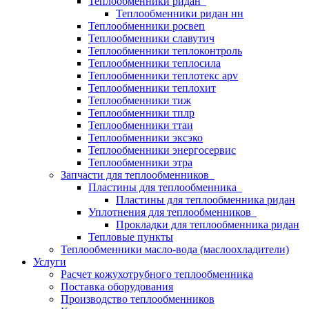
Теплообменники ридан
Теплообменники ридан нн
Теплообменники росвеп
Теплообменники славутич
Теплообменники теплоконтроль
Теплообменники теплосила
Теплообменники теплотекс apv
Теплообменники теплохит
Теплообменники тиж
Теплообменники тплр
Теплообменники ттаи
Теплообменники эксэко
Теплообменники энергосервис
Теплообменники этра
Запчасти для теплообменников
Пластины для теплообменника
Пластины для теплообменника ридан
Уплотнения для теплообменников
Прокладки для теплообменника ридан
Тепловые пункты
Теплообменники масло-вода (маслоохладители)
Услуги
Расчет кожухотрубного теплообменника
Поставка
оборудования
Производство теплообменников