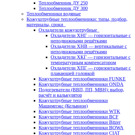
Теплообменник ДУ 250
Теплообменник ДУ 300
Теплообменники водяные
Кожухотрубные теплообменники: типы, подбор,
материалы, сроки
Охладители кожухотрубные
Охладители ХНГ — горизонтальные с
неподвижными решётками
Охладители ХНВ — вертикальные с
неподвижными решётками
Охладители ХКГ — горизонтальные с
температурным компенсатором
Охладители ХПГ — горизонтальные с
плавающей головкой
Кожухотрубные теплообменники FUNKE
Кожухотрубные теплообменники ONDA
Подогреватели (ВВП, ПП, МВН): выбор,
расчёт и калькулятор
Кожухотрубные теплообменники
Машимпэкс (Кельвион)
Кожухотрубные теплообменники WTK
Кожухотрубные теплообменники BCF
Кожухотрубные теплообменники Bitzer
Кожухотрубные теплообменники BOWA
Кожухотрубные теплообменники CIAT