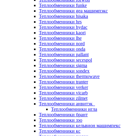
Теплообменники funke
Теплообменники gea машимпэкс
Теплообменники hisaka
Теплообменники hrs
Теплообменники hydac
Теплообменники kaori
Теплообменники lhe
Теплообменники nord
Теплообменники onda
Теплообменники pallant
Теплообменники secespol
Теплообменники sigma
Теплообменники sondex
Теплообменники thermowave
Теплообменники tranter
Теплообменники verker
Теплообменники vicarb
Теплообменники zilmet
Теплообменники анвитэк
Теплообменники игла
Теплообменники брант
Теплообменники зэо
Теплообменники кельвион машимпекс
Теплообменники кс