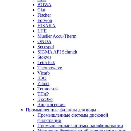
BOWA
Ciat
Fischer
Forwon
HISAKA
LHE
Mueller Accu-Therm
ONDA
Secespol
SIGMA API Schmidt
Stokvis
Tetra Pak
Thermowave
Vicarb
ЗЭО
Zilmet
Теплосила
ТПлР
ЭксЭко
Энергосервис
Промышленные фильтры для воды
Промышленные системы дисковой
фильтрации
Промышленные системы нанофильтрации
Установки безреагентной защиты от накипи