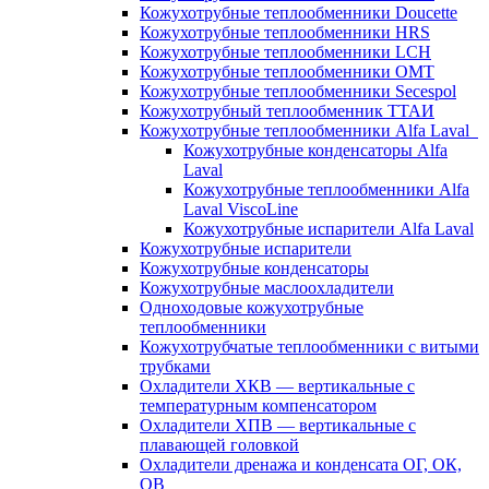
Кожухотрубные теплообменники Doucette
Кожухотрубные теплообменники HRS
Кожухотрубные теплообменники LCH
Кожухотрубные теплообменники OMT
Кожухотрубные теплообменники Secespol
Кожухотрубный теплообменник ТТАИ
Кожухотрубные теплообменники Alfa Laval
Кожухотрубные конденсаторы Alfa
Laval
Кожухотрубные теплообменники Alfa
Laval ViscoLine
Кожухотрубные испарители Alfa Laval
Кожухотрубные испарители
Кожухотрубные конденсаторы
Кожухотрубные маслоохладители
Одноходовые кожухотрубные
теплообменники
Кожухотрубчатые теплообменники с витыми
трубками
Охладители ХКВ — вертикальные с
температурным компенсатором
Охладители ХПВ — вертикальные с
плавающей головкой
Охладители дренажа и конденсата ОГ, ОК,
ОВ