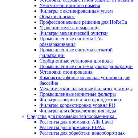
Умягчители ионного обмена
Фильтры с активированным углем
Обратный осмос
Профессиональные решения для HoReCa
Удаление железа и марганца
Фильтры механической очистки
Промышленные системы UV-
обеззараживания
Промышленные системы сетчатой
фильтрации
Сорбционные установки для воды
Промышленные системы ультрафильтрации
Установки озонирования
Компактная фильтровальная установка для
бассейна
Механические насыпные фильтры для воды
Промышленные ионитные фильтры
Фильтры-ловушки для водоподготовки
Фильтры корректировки уровня PH
Фильтры для обезжелезивания воды
Средства для промывки теплообменника
Реагенты для промывки Alfa Laval
Реагенты для промывки PIPAL
Реагенты для обработки водооборотных