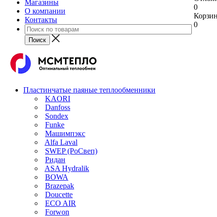
Магазины
0
О компании
Корзи
Контакты
0
Пластинчатые паяные теплообменники
KAORI
Danfoss
Sondex
Funke
Машимпэкс
Alfa Laval
SWEP (РоСвеп)
Ридан
ASA Hydralik
BOWA
Brazepak
Doucette
ECO AIR
Forwon