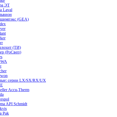
nke
ра ЭТ
a Laval
львион
ашимпэкс (GEA)
dex
ver
ant
ker
нт
плохит (ТИ)
ep (РоСвеп)
es
BOWA
t
cher
rwon
рные: серии LX/SX/RX/UX
HE
ller Accu-Therm
da
espol
ma API Schmidt
kvis
a Pak