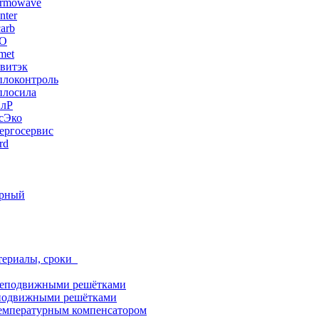
ermowave
nter
arb
ЭО
met
витэк
плоконтроль
плосила
ПлР
сЭко
ергосервис
rd
орный
териалы, сроки
неподвижными решётками
подвижными решётками
емпературным компенсатором