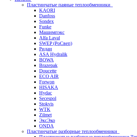
Пластинчатые паяные теплообменники
KAORI
Danfoss
Sondex
Funke
Машимпэкс
Alfa Laval
SWEP (РоСвеп)
Ридан
ASA Hydralik
BOWA
Brazepak
Doucette
ECO AIR
Forwon
HISAKA
Hydac
Secespol
Stokvis
WTK
Zilmet
ЭксЭко
ONDA
Пластинчатые разборные теплообменники
Пластинчатые разборные теплообменники Те