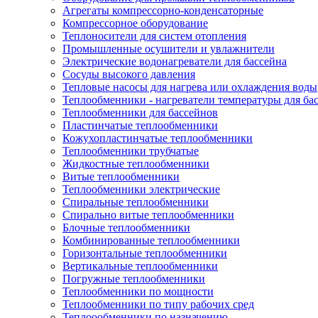
Агрегаты компрессорно-конденсаторные
Компрессорное оборудование
Теплоносители для систем отопления
Промышленные осушители и увлажнители
Электрические водонагреватели для бассейна
Сосуды высокого давления
Тепловые насосы для нагрева или охлаждения воды
Теплообменники - нагреватели температуры для ба
Теплообменники для бассейнов
Пластинчатые теплообменники
Кожухопластинчатые теплообменники
Теплообменники трубчатые
Жидкостные теплообменники
Витые теплообменники
Теплообменники электрические
Спиральные теплообменники
Спирально витые теплообменники
Блочные теплообменники
Комбинированные теплообменники
Горизонтальные теплообменники
Вертикальные теплообменники
Погружные теплообменники
Теплообменники по мощности
Теплообменники по типу рабочих сред
Теплоообменники по назначению