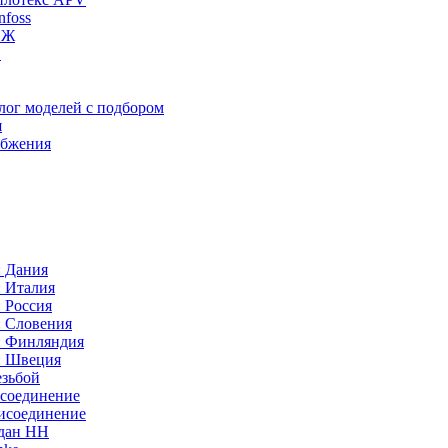
foss
ИЖ
C
лог моделей с подбором
я
абжения
: Дания
: Италия
 Россия
: Словения
: Финляндия
: Швеция
езьбой
исоединение
исоединение
идан НН