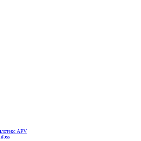
плотекс APV
foss