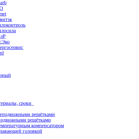
arb
ЭО
met
витэк
плоконтроль
плосила
ПлР
сЭко
ергосервис
rd
орный
териалы, сроки
неподвижными решётками
подвижными решётками
емпературным компенсатором
лавающей головкой