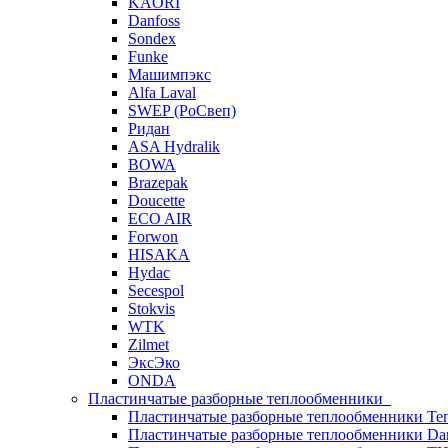
KAORI
Danfoss
Sondex
Funke
Машимпэкс
Alfa Laval
SWEP (РоСвеп)
Ридан
ASA Hydralik
BOWA
Brazepak
Doucette
ECO AIR
Forwon
HISAKA
Hydac
Secespol
Stokvis
WTK
Zilmet
ЭксЭко
ONDA
Пластинчатые разборные теплообменники
Пластинчатые разборные теплообменники Те
Пластинчатые разборные теплообменники Dan