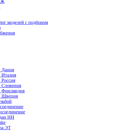
ИЖ
C
лог моделей с подбором
я
абжения
: Дания
: Италия
 Россия
: Словения
: Финляндия
: Швеция
езьбой
исоединение
исоединение
идан НН
nke
ра ЭТ