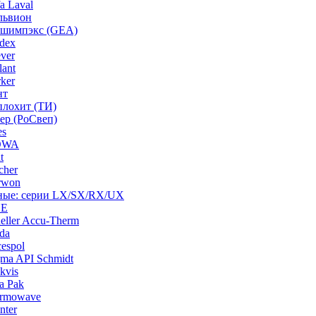
a Laval
львион
ашимпэкс (GEA)
dex
ver
ant
ker
нт
плохит (ТИ)
ep (РоСвеп)
es
BOWA
t
cher
rwon
рные: серии LX/SX/RX/UX
HE
ller Accu-Therm
da
espol
ma API Schmidt
kvis
a Pak
ermowave
nter