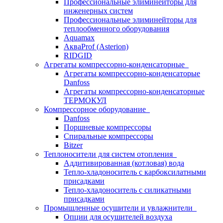
Профессиональные элиминейторы для
инженерных систем
Профессиональные элиминейторы для
теплообменного оборудования
Aquamax
АкваProf (Asterion)
RIDGID
Агрегаты компрессорно-конденсаторные
Агрегаты компрессорно-конденсаторые
Danfoss
Агрегаты компрессорно-конденсаторные
ТЕРМОКУЛ
Компрессорное оборудование
Danfoss
Поршневые компрессоры
Спиральные компрессоры
Bitzer
Теплоносители для систем отопления
Аддитивированная (котловая) вода
Тепло-хладоноситель с карбоксилатными
присадками
Тепло-хладоноситель с силикатными
присадками
Промышленные осушители и увлажнители
Опции для осушителей воздуха