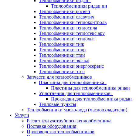
Теплообменники ридан
Теплообменники ридан нн
Теплообменники росвеп
Теплообменники славутич
Теплообменники теплоконтроль
Теплообменники теплосила
Теплообменники теплотекс apv
Теплообменники теплохит
Теплообменники тиж
Теплообменники тплр
Теплообменники ттаи
Теплообменники эксэко
Теплообменники энергосервис
Теплообменники этра
Запчасти для теплообменников
Пластины для теплообменника
Пластины для теплообменника ридан
Уплотнения для теплообменников
Прокладки для теплообменника ридан
Тепловые пункты
Теплообменники масло-вода (маслоохладители)
Услуги
Расчет кожухотрубного теплообменника
Поставка
оборудования
Производство теплообменников