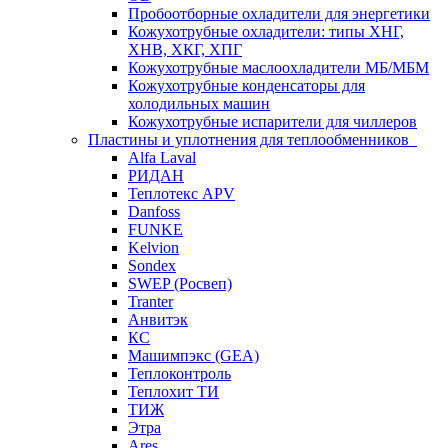
Пробоотборные охладители для энергетики
Кожухотрубные охладители: типы ХНГ,
ХНВ, ХКГ, ХПГ
Кожухотрубные маслоохладители МБ/МБМ
Кожухотрубные конденсаторы для
холодильных машин
Кожухотрубные испарители для чиллеров
Пластины и уплотнения для теплообменников
Alfa Laval
РИДАН
Теплотекс APV
Danfoss
FUNKE
Kelvion
Sondex
SWEP (Росвеп)
Tranter
Анвитэк
КС
Машимпэкс (GEA)
Теплоконтроль
Теплохит ТИ
ТИЖ
Этра
Ares