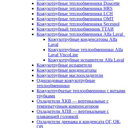
Кожухотрубные теплообменники Doucette
Кожухотрубные теплообменники HRS
Кожухотрубные теплообменники LCH
Кожухотрубные теплообменники OMT
Кожухотрубные теплообменники Secespol
Кожухотрубный теплообменник ТТАИ
Кожухотрубные теплообменники Alfa Laval
Кожухотрубные конденсаторы Alfa
Laval
Кожухотрубные теплообменники Alfa
Laval ViscoLine
Кожухотрубные испарители Alfa Laval
Кожухотрубные испарители
Кожухотрубные конденсаторы
Кожухотрубные маслоохладители
Одноходовые кожухотрубные
теплообменники
Кожухотрубчатые теплообменники с витыми
трубками
Охладители ХКВ — вертикальные с
температурным компенсатором
Охладители ХПВ — вертикальные с
плавающей головкой
Охладители дренажа и конденсата ОГ, ОК,
ОВ