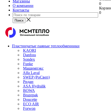
Магазины
0
О компании
Корзи
Контакты
0
Пластинчатые паяные теплообменники
KAORI
Danfoss
Sondex
Funke
Машимпэкс
Alfa Laval
SWEP (РоСвеп)
Ридан
ASA Hydralik
BOWA
Brazepak
Doucette
ECO AIR
Forwon