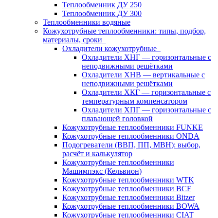
Теплообменник ДУ 250
Теплообменник ДУ 300
Теплообменники водяные
Кожухотрубные теплообменники: типы, подбор,
материалы, сроки
Охладители кожухотрубные
Охладители ХНГ — горизонтальные с
неподвижными решётками
Охладители ХНВ — вертикальные с
неподвижными решётками
Охладители ХКГ — горизонтальные с
температурным компенсатором
Охладители ХПГ — горизонтальные с
плавающей головкой
Кожухотрубные теплообменники FUNKE
Кожухотрубные теплообменники ONDA
Подогреватели (ВВП, ПП, МВН): выбор,
расчёт и калькулятор
Кожухотрубные теплообменники
Машимпэкс (Кельвион)
Кожухотрубные теплообменники WTK
Кожухотрубные теплообменники BCF
Кожухотрубные теплообменники Bitzer
Кожухотрубные теплообменники BOWA
Кожухотрубные теплообменники CIAT