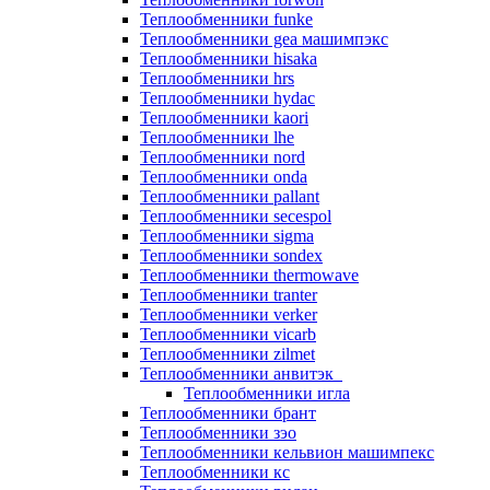
Теплообменники funke
Теплообменники gea машимпэкс
Теплообменники hisaka
Теплообменники hrs
Теплообменники hydac
Теплообменники kaori
Теплообменники lhe
Теплообменники nord
Теплообменники onda
Теплообменники pallant
Теплообменники secespol
Теплообменники sigma
Теплообменники sondex
Теплообменники thermowave
Теплообменники tranter
Теплообменники verker
Теплообменники vicarb
Теплообменники zilmet
Теплообменники анвитэк
Теплообменники игла
Теплообменники брант
Теплообменники зэо
Теплообменники кельвион машимпекс
Теплообменники кс