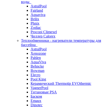
воды
AstralPool
Fairland
Aquaviva
Brilix
Phnix
Zodiac
Procopi Climexel
Чиллер Calorex
Теплообменники - нагреватели температуры для
бассейна
AstralPool
Xenozone
Pahlen
AquaViva
Behncke
Bowman
Elecro
Pool King
Керамический Thermotip EVOthermic
VagnerPool
Титановые PSA
Баском
Emaux
Dinotec