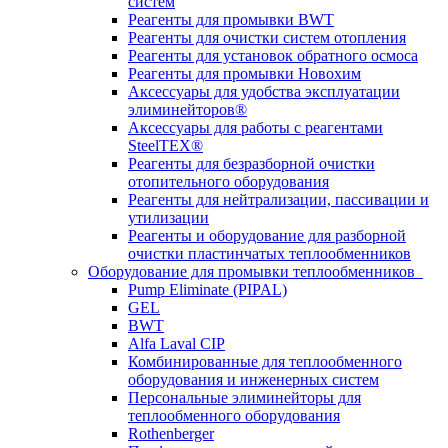
систем
Реагенты для промывки BWT
Реагенты для очистки систем отопления
Реагенты для установок обратного осмоса
Реагенты для промывки Новохим
Аксессуары для удобства эксплуатации
элиминейторов®
Аксессуары для работы с реагентами
SteelTEX®
Реагенты для безразборной очистки
отопительного оборудования
Реагенты для нейтрализации, пассивации и
утилизации
Реагенты и оборудование для разборной
очистки пластинчатых теплообменников
Оборудование для промывки теплообменников
Pump Eliminate (PIPAL)
GEL
BWT
Alfa Laval CIP
Комбинированные для теплообменного
оборудования и инженерных систем
Персональные элиминейторы для
теплообменного оборудования
Rothenberger