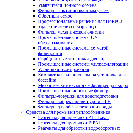
Умягчители ионного обмена
Фильтры с активированным углем
Обратный осмос
Профессиональные решения для HoReCa
Удаление железа и марганца
Фильтры механической очистки
Промышленные системы UV-
обеззараживания
Промышленные системы сетчатой
фильтрации
Сорбционные установки для воды
Промышленные системы ультрафильтрации
Установки озонирования
Компактная фильтровальная установка для
бассейна
Механические насыпные фильтры для воды
Промышленные ионитные фильтры
Фильтры-ловушки для водоподготовки
Фильтры корректировки уровня PH
Фильтры для обезжелезивания воды
Средства для промывки теплообменника
Реагенты для промывки Alfa Laval
Реагенты для промывки PIPAL
Реагенты для обработки водооборотных