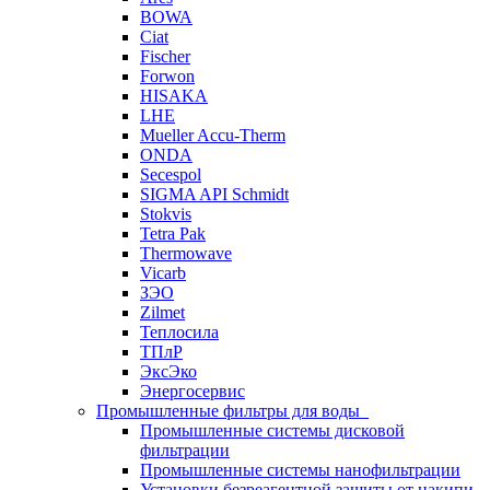
BOWA
Ciat
Fischer
Forwon
HISAKA
LHE
Mueller Accu-Therm
ONDA
Secespol
SIGMA API Schmidt
Stokvis
Tetra Pak
Thermowave
Vicarb
ЗЭО
Zilmet
Теплосила
ТПлР
ЭксЭко
Энергосервис
Промышленные фильтры для воды
Промышленные системы дисковой
фильтрации
Промышленные системы нанофильтрации
Установки безреагентной защиты от накипи