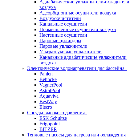
Адиабатические увлажнители-охладители
воздуха
Адсорбционные осушители воздуха
Воздухоочистители
Канальные осушители
Промышленные осушители воздуха
Настенные осушители
Паровые цилиндры
Паровые увлажнители
Ультразвуковые увлажнители
Канальные адиабатические увлажнители
воздуха
Электрические водонагреватели для бассейна
Pahlen
Behncke
VagnerPool
AstralPool
Aquaviva
BestWay
Elecro
Сосуды высокого давления
ESK Schultze
Frigopoint
BITZER
Тепловые насосы для нагрева или охлаждения