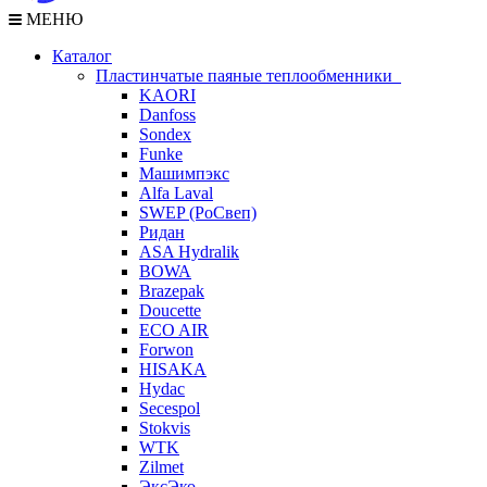
МЕНЮ
Каталог
Пластинчатые паяные теплообменники
KAORI
Danfoss
Sondex
Funke
Машимпэкс
Alfa Laval
SWEP (РоСвеп)
Ридан
ASA Hydralik
BOWA
Brazepak
Doucette
ECO AIR
Forwon
HISAKA
Hydac
Secespol
Stokvis
WTK
Zilmet
ЭксЭко