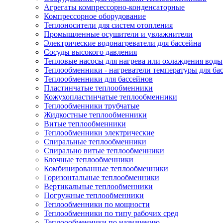
Агрегаты компрессорно-конденсаторные
Компрессорное оборудование
Теплоносители для систем отопления
Промышленные осушители и увлажнители
Электрические водонагреватели для бассейна
Сосуды высокого давления
Тепловые насосы для нагрева или охлаждения воды
Теплообменники - нагреватели температуры для ба
Теплообменники для бассейнов
Пластинчатые теплообменники
Кожухопластинчатые теплообменники
Теплообменники трубчатые
Жидкостные теплообменники
Витые теплообменники
Теплообменники электрические
Спиральные теплообменники
Спирально витые теплообменники
Блочные теплообменники
Комбинированные теплообменники
Горизонтальные теплообменники
Вертикальные теплообменники
Погружные теплообменники
Теплообменники по мощности
Теплообменники по типу рабочих сред
Теплоообменники по назначению