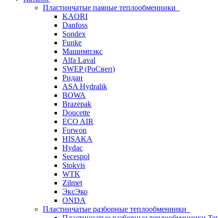
Пластинчатые паяные теплообменники
KAORI
Danfoss
Sondex
Funke
Машимпэкс
Alfa Laval
SWEP (РоСвеп)
Ридан
ASA Hydralik
BOWA
Brazepak
Doucette
ECO AIR
Forwon
HISAKA
Hydac
Secespol
Stokvis
WTK
Zilmet
ЭксЭко
ONDA
Пластинчатые разборные теплообменники
Пластинчатые разборные теплообменники Те