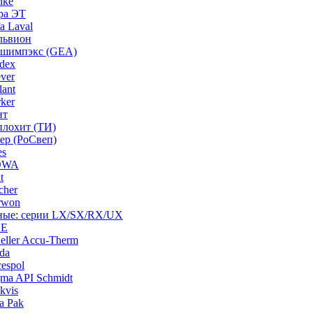
nke
ра ЭТ
a Laval
львион
ашимпэкс (GEA)
dex
ver
ant
ker
нт
плохит (ТИ)
ep (РоСвеп)
es
BOWA
t
cher
rwon
рные: серии LX/SX/RX/UX
HE
ller Accu-Therm
da
espol
ma API Schmidt
kvis
a Pak