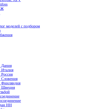
foss
ИЖ
C
лог моделей с подбором
я
абжения
: Дания
: Италия
 Россия
: Словения
: Финляндия
: Швеция
езьбой
исоединение
исоединение
идан НН