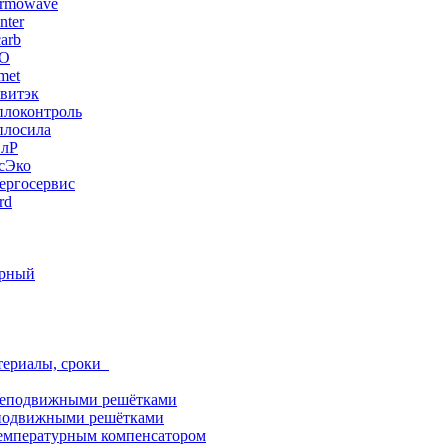
ermowave
nter
arb
ЭО
met
витэк
плоконтроль
плосила
ПлР
сЭко
ергосервис
rd
орный
териалы, сроки
неподвижными решётками
подвижными решётками
емпературным компенсатором