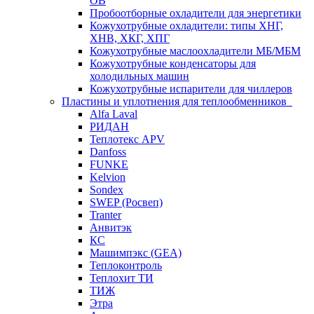
ОВ
Пробоотборные охладители для энергетики
Кожухотрубные охладители: типы ХНГ,
ХНВ, ХКГ, ХПГ
Кожухотрубные маслоохладители МБ/МБМ
Кожухотрубные конденсаторы для
холодильных машин
Кожухотрубные испарители для чиллеров
Пластины и уплотнения для теплообменников
Alfa Laval
РИДАН
Теплотекс APV
Danfoss
FUNKE
Kelvion
Sondex
SWEP (Росвеп)
Tranter
Анвитэк
КС
Машимпэкс (GEA)
Теплоконтроль
Теплохит ТИ
ТИЖ
Этра