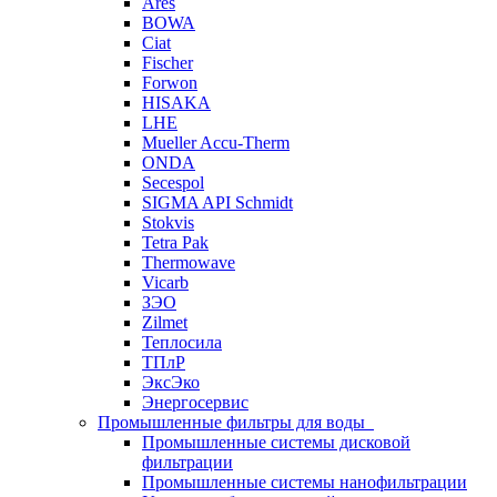
Ares
BOWA
Ciat
Fischer
Forwon
HISAKA
LHE
Mueller Accu-Therm
ONDA
Secespol
SIGMA API Schmidt
Stokvis
Tetra Pak
Thermowave
Vicarb
ЗЭО
Zilmet
Теплосила
ТПлР
ЭксЭко
Энергосервис
Промышленные фильтры для воды
Промышленные системы дисковой
фильтрации
Промышленные системы нанофильтрации