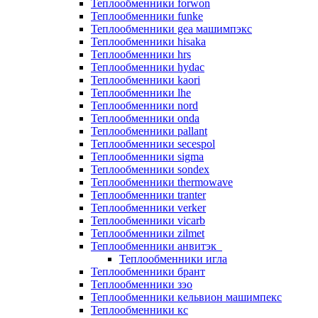
Теплообменники forwon
Теплообменники funke
Теплообменники gea машимпэкс
Теплообменники hisaka
Теплообменники hrs
Теплообменники hydac
Теплообменники kaori
Теплообменники lhe
Теплообменники nord
Теплообменники onda
Теплообменники pallant
Теплообменники secespol
Теплообменники sigma
Теплообменники sondex
Теплообменники thermowave
Теплообменники tranter
Теплообменники verker
Теплообменники vicarb
Теплообменники zilmet
Теплообменники анвитэк
Теплообменники игла
Теплообменники брант
Теплообменники зэо
Теплообменники кельвион машимпекс
Теплообменники кс