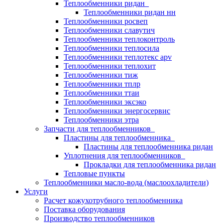
Теплообменники ридан
Теплообменники ридан нн
Теплообменники росвеп
Теплообменники славутич
Теплообменники теплоконтроль
Теплообменники теплосила
Теплообменники теплотекс apv
Теплообменники теплохит
Теплообменники тиж
Теплообменники тплр
Теплообменники ттаи
Теплообменники эксэко
Теплообменники энергосервис
Теплообменники этра
Запчасти для теплообменников
Пластины для теплообменника
Пластины для теплообменника ридан
Уплотнения для теплообменников
Прокладки для теплообменника ридан
Тепловые пункты
Теплообменники масло-вода (маслоохладители)
Услуги
Расчет кожухотрубного теплообменника
Поставка
оборудования
Производство теплообменников