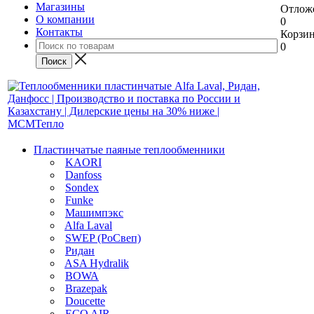
Магазины
Отлож
О компании
0
Контакты
Корзи
0
Пластинчатые паяные теплообменники
KAORI
Danfoss
Sondex
Funke
Машимпэкс
Alfa Laval
SWEP (РоСвеп)
Ридан
ASA Hydralik
BOWA
Brazepak
Doucette
ECO AIR