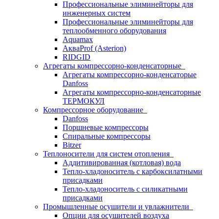
Профессиональные элиминейторы для
инженерных систем
Профессиональные элиминейторы для
теплообменного оборудования
Aquamax
АкваProf (Asterion)
RIDGID
Агрегаты компрессорно-конденсаторные
Агрегаты компрессорно-конденсаторые
Danfoss
Агрегаты компрессорно-конденсаторные
ТЕРМОКУЛ
Компрессорное оборудование
Danfoss
Поршневые компрессоры
Спиральные компрессоры
Bitzer
Теплоносители для систем отопления
Аддитивированная (котловая) вода
Тепло-хладоноситель с карбоксилатными
присадками
Тепло-хладоноситель с силикатными
присадками
Промышленные осушители и увлажнители
Опции для осушителей воздуха