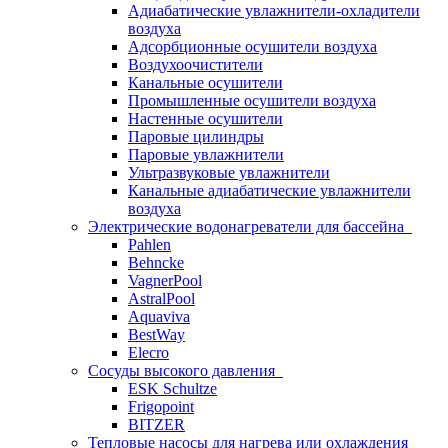
Адиабатические увлажнители-охладители
воздуха
Адсорбционные осушители воздуха
Воздухоочистители
Канальные осушители
Промышленные осушители воздуха
Настенные осушители
Паровые цилиндры
Паровые увлажнители
Ультразвуковые увлажнители
Канальные адиабатические увлажнители
воздуха
Электрические водонагреватели для бассейна
Pahlen
Behncke
VagnerPool
AstralPool
Aquaviva
BestWay
Elecro
Сосуды высокого давления
ESK Schultze
Frigopoint
BITZER
Тепловые насосы для нагрева или охлаждения