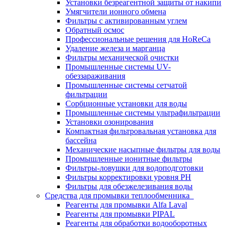
Установки безреагентной защиты от накипи
Умягчители ионного обмена
Фильтры с активированным углем
Обратный осмос
Профессиональные решения для HoReCa
Удаление железа и марганца
Фильтры механической очистки
Промышленные системы UV-
обеззараживания
Промышленные системы сетчатой
фильтрации
Сорбционные установки для воды
Промышленные системы ультрафильтрации
Установки озонирования
Компактная фильтровальная установка для
бассейна
Механические насыпные фильтры для воды
Промышленные ионитные фильтры
Фильтры-ловушки для водоподготовки
Фильтры корректировки уровня PH
Фильтры для обезжелезивания воды
Средства для промывки теплообменника
Реагенты для промывки Alfa Laval
Реагенты для промывки PIPAL
Реагенты для обработки водооборотных