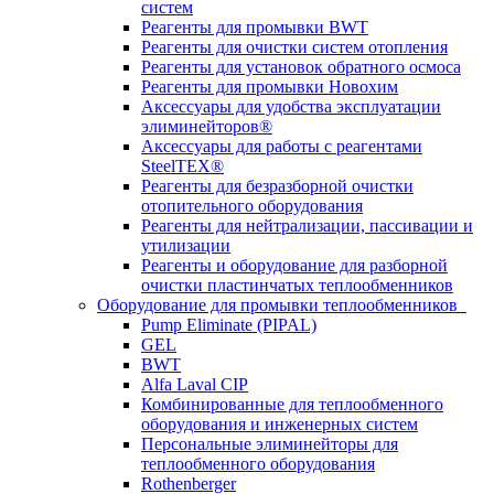
систем
Реагенты для промывки BWT
Реагенты для очистки систем отопления
Реагенты для установок обратного осмоса
Реагенты для промывки Новохим
Аксессуары для удобства эксплуатации
элиминейторов®
Аксессуары для работы с реагентами
SteelTEX®
Реагенты для безразборной очистки
отопительного оборудования
Реагенты для нейтрализации, пассивации и
утилизации
Реагенты и оборудование для разборной
очистки пластинчатых теплообменников
Оборудование для промывки теплообменников
Pump Eliminate (PIPAL)
GEL
BWT
Alfa Laval CIP
Комбинированные для теплообменного
оборудования и инженерных систем
Персональные элиминейторы для
теплообменного оборудования
Rothenberger