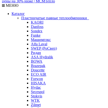
МЕНЮ
Каталог
Пластинчатые паяные теплообменники
KAORI
Danfoss
Sondex
Funke
Машимпэкс
Alfa Laval
SWEP (РоСвеп)
Ридан
ASA Hydralik
BOWA
Brazepak
Doucette
ECO AIR
Forwon
HISAKA
Hydac
Secespol
Stokvis
WTK
Zilmet