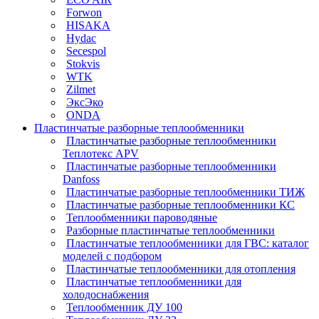
Forwon
HISAKA
Hydac
Secespol
Stokvis
WTK
Zilmet
ЭксЭко
ONDA
Пластинчатые разборные теплообменники
Пластинчатые разборные теплообменники
Теплотекс APV
Пластинчатые разборные теплообменники
Danfoss
Пластинчатые разборные теплообменники ТИЖ
Пластинчатые разборные теплообменники КC
Теплообменники пароводяные
Разборные пластинчатые теплообменники
Пластинчатые теплообменники для ГВС: каталог
моделей с подбором
Пластинчатые теплообменники для отопления
Пластинчатые теплообменники для
холодоснабжения
Теплообменник ДУ 100