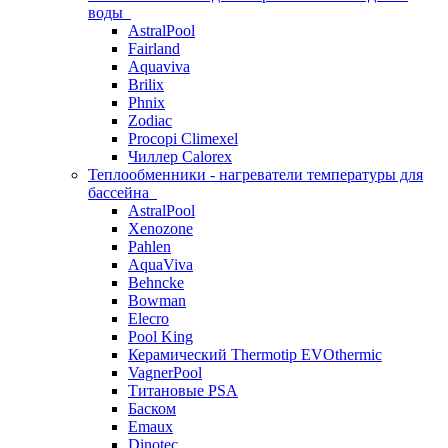
воды
AstralPool
Fairland
Aquaviva
Brilix
Phnix
Zodiac
Procopi Climexel
Чиллер Calorex
Теплообменники - нагреватели температуры для
бассейна
AstralPool
Xenozone
Pahlen
AquaViva
Behncke
Bowman
Elecro
Pool King
Керамический Thermotip EVOthermic
VagnerPool
Титановые PSA
Баском
Emaux
Dinotec