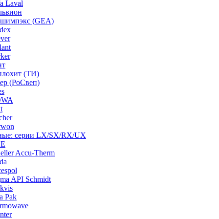
a Laval
львион
ашимпэкс (GEA)
dex
ver
ant
ker
нт
плохит (ТИ)
ep (РоСвеп)
es
BOWA
t
cher
rwon
рные: серии LX/SX/RX/UX
HE
ller Accu-Therm
da
espol
ma API Schmidt
kvis
a Pak
ermowave
nter