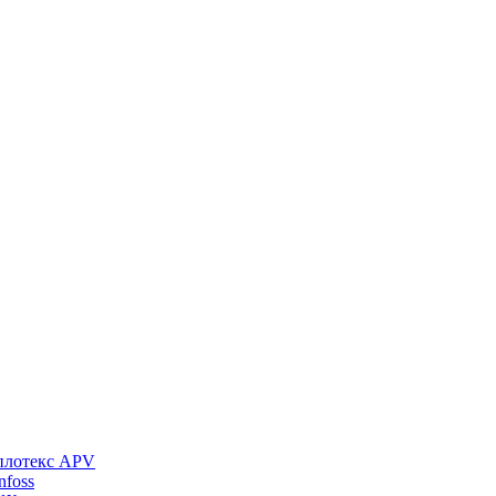
плотекс APV
foss