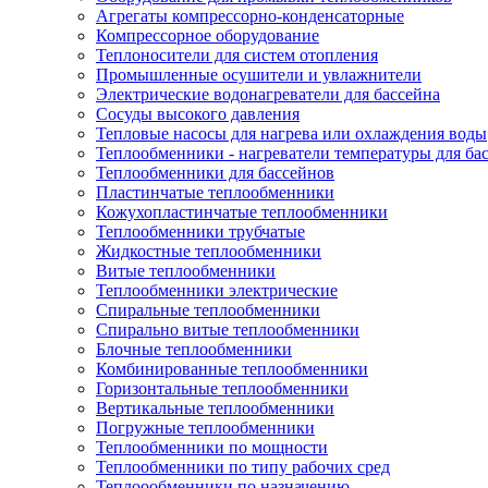
Агрегаты компрессорно-конденсаторные
Компрессорное оборудование
Теплоносители для систем отопления
Промышленные осушители и увлажнители
Электрические водонагреватели для бассейна
Сосуды высокого давления
Тепловые насосы для нагрева или охлаждения воды
Теплообменники - нагреватели температуры для ба
Теплообменники для бассейнов
Пластинчатые теплообменники
Кожухопластинчатые теплообменники
Теплообменники трубчатые
Жидкостные теплообменники
Витые теплообменники
Теплообменники электрические
Спиральные теплообменники
Спирально витые теплообменники
Блочные теплообменники
Комбинированные теплообменники
Горизонтальные теплообменники
Вертикальные теплообменники
Погружные теплообменники
Теплообменники по мощности
Теплообменники по типу рабочих сред
Теплоообменники по назначению