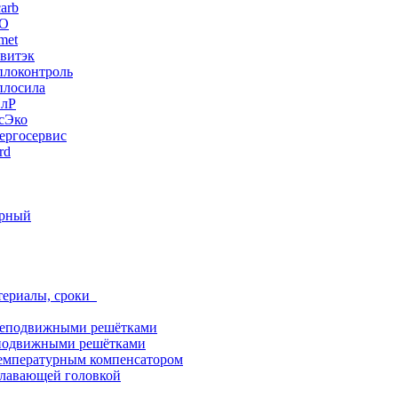
arb
ЭО
met
витэк
плоконтроль
плосила
ПлР
сЭко
ергосервис
rd
орный
териалы, сроки
неподвижными решётками
подвижными решётками
емпературным компенсатором
лавающей головкой