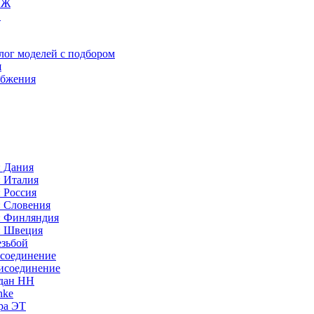
ИЖ
C
лог моделей с подбором
я
абжения
: Дания
: Италия
 Россия
: Словения
: Финляндия
: Швеция
езьбой
исоединение
исоединение
идан НН
nke
ра ЭТ