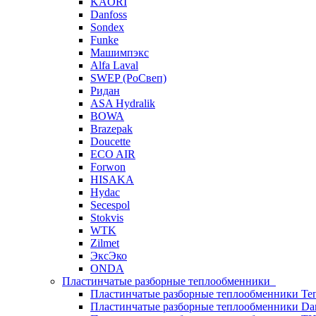
KAORI
Danfoss
Sondex
Funke
Машимпэкс
Alfa Laval
SWEP (РоСвеп)
Ридан
ASA Hydralik
BOWA
Brazepak
Doucette
ECO AIR
Forwon
HISAKA
Hydac
Secespol
Stokvis
WTK
Zilmet
ЭксЭко
ONDA
Пластинчатые разборные теплообменники
Пластинчатые разборные теплообменники Те
Пластинчатые разборные теплообменники Dan