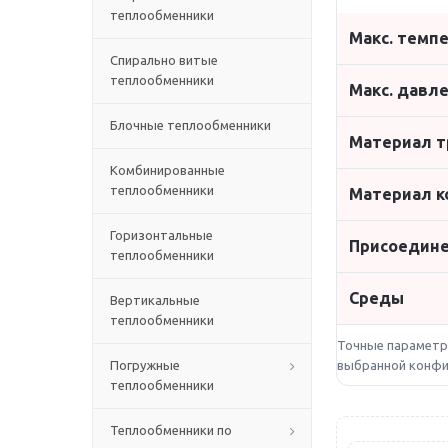
теплообменники
Макс. темп
Спирально витые
теплообменники
Макс. давл
Блочные теплообменники
Материал т
Комбинированные
теплообменники
Материал к
Горизонтальные
Присоедин
теплообменники
Среды
Вертикальные
теплообменники
Точные параметр
Погружные
выбранной конфи
теплообменники
Теплообменники по