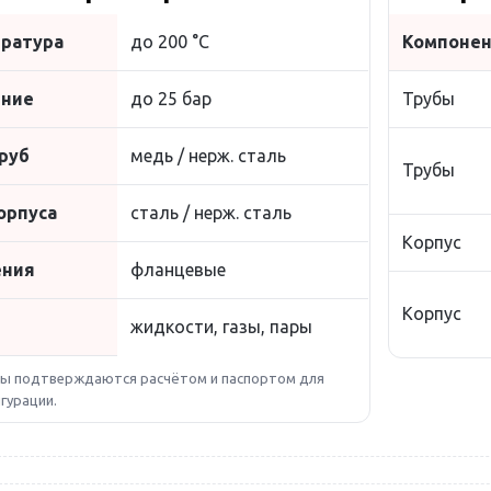
ература
до 200 °C
Компоне
ение
до 25 бар
Трубы
руб
медь / нерж. сталь
Трубы
орпуса
сталь / нерж. сталь
Корпус
ения
фланцевые
Корпус
жидкости, газы, пары
ы подтверждаются расчётом и паспортом для
гурации.