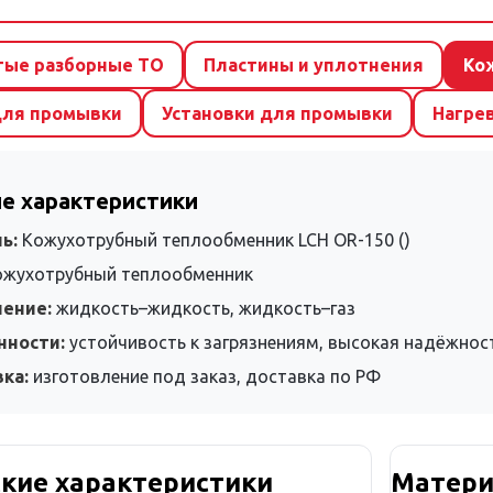
тые разборные ТО
Пластины и уплотнения
Ко
для промывки
Установки для промывки
Нагре
е характеристики
ь:
Кожухотрубный теплообменник LCH OR-150 ()
жухотрубный теплообменник
чение:
жидкость–жидкость, жидкость–газ
нности:
устойчивость к загрязнениям, высокая надёжнос
ка:
изготовление под заказ, доставка по РФ
кие характеристики
Матери