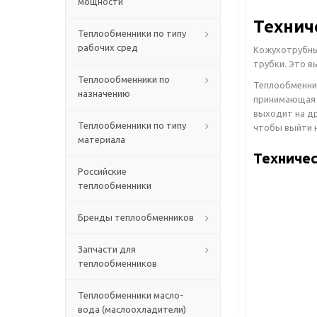
мощности
Технич
Теплообменники по типу
рабочих сред
Кожухотрубны
трубки. Это 
Теплоообменники по
Теплообменник
назначению
принимающая т
выходит на др
Теплообменники по типу
чтобы выйти н
материала
Техничес
Российские
теплообменники
Бренды теплообменников
Запчасти для
теплообменников
Теплообменники масло-
вода (маслоохладители)