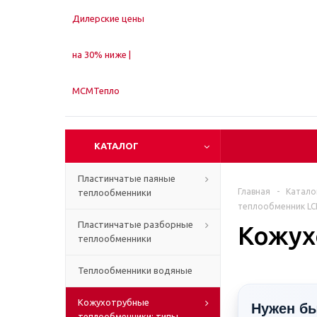
КАТАЛОГ
Пластинчатые паяные
Главная
-
Катало
теплообменники
теплообменник LC
Пластинчатые разборные
Кожух
теплообменники
Теплообменники водяные
Кожухотрубные
Нужен бы
теплообменники: типы,