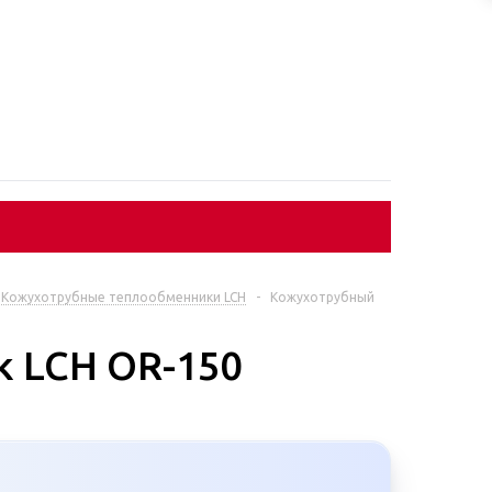
Кожухотрубные теплообменники LCH
-
Кожухотрубный
 LCH OR-150