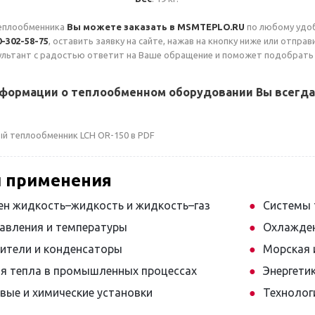
еплообменника
Вы можете заказать в MSMTEPLO.RU
по любому удоб
0-302-58-75
, оставить заявку на сайте, нажав на кнопку ниже или отпра
ультант с радостью ответит на Ваше обращение и поможет подобрать
формации о теплообменном оборудовании Вы всегда
й теплообменник LCH OR-150 в PDF
и применения
н жидкость–жидкость и жидкость–газ
Системы 
авления и температуры
Охлажден
ители и конденсаторы
Морская 
я тепла в промышленных процессах
Энергети
вые и химические установки
Технолог