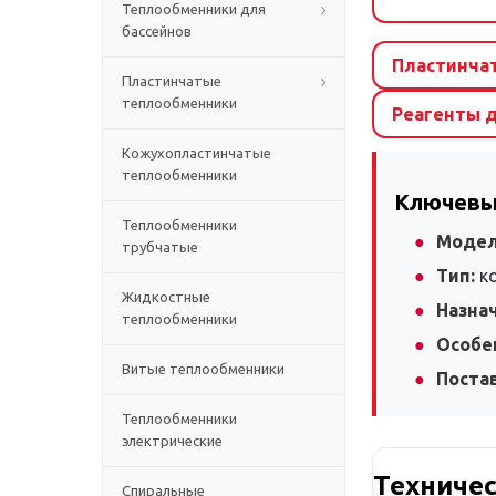
Теплообменники для
бассейнов
Пластинча
Пластинчатые
теплообменники
Реагенты 
Кожухопластинчатые
теплообменники
Ключевы
Теплообменники
Модел
трубчатые
Тип:
ко
Жидкостные
Назна
теплообменники
Особе
Витые теплообменники
Постав
Теплообменники
электрические
Техничес
Спиральные