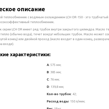
еское описание
й теплообменник с водяным охлаждением LCH OR-150 - это трубчатый
высокоэффективный теплообменник.
 серии LCH OR имеет ряд трубок внутри закрытого цилиндра. Масло те
епло (обычно вода), течет вокруг небольших трубок. Масло может со
угой конец) или двойной проход (масло входит в один конец, разворач
а входе).
кие характеристики:
A
: 575 мм;
B
: 385 мм;
C
: 76 мм;
D
: 139,8 мм;
Кол-во трубок
: 42;
Расход воды
: 150 л/мин;
Вес
: 19 кг.