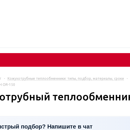
г
-
Кожухотрубные теплообменники: типы, подбор, материалы, сроки
-
H OR-150
отрубный теплообменник
стрый подбор? Напишите в чат