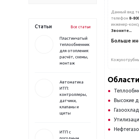
Данный вид т
телефон
8-80
инженер-конс
Статьи
Все статьи
Звоните...
Пластинчатый
Больше ин
теплообменник
для отопления:
расчёт, схемы,
Кожухотрубны
монтаж
Област
Автоматика
ИТП:
Теплообме
контроллеры,
Высокие д
датчики,
клапаны и
Газоохлад
щиты
Утилизаци
Нефтегазо
ИТП с
погодным