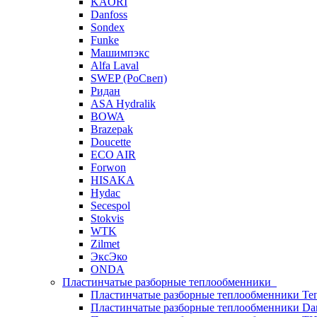
KAORI
Danfoss
Sondex
Funke
Машимпэкс
Alfa Laval
SWEP (РоСвеп)
Ридан
ASA Hydralik
BOWA
Brazepak
Doucette
ECO AIR
Forwon
HISAKA
Hydac
Secespol
Stokvis
WTK
Zilmet
ЭксЭко
ONDA
Пластинчатые разборные теплообменники
Пластинчатые разборные теплообменники Те
Пластинчатые разборные теплообменники Dan