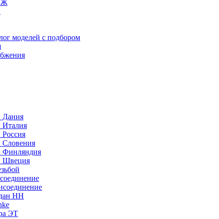
ИЖ
C
лог моделей с подбором
я
абжения
: Дания
: Италия
 Россия
: Словения
: Финляндия
: Швеция
езьбой
исоединение
исоединение
идан НН
nke
ра ЭТ