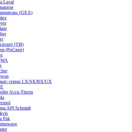
a Laval
львион
ашимпэкс (GEA)
dex
ver
ant
ker
нт
плохит (ТИ)
ep (РоСвеп)
es
BOWA
t
cher
rwon
рные: серии LX/SX/RX/UX
HE
ller Accu-Therm
da
espol
ma API Schmidt
kvis
a Pak
ermowave
nter