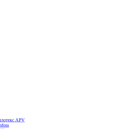
плотекс APV
foss