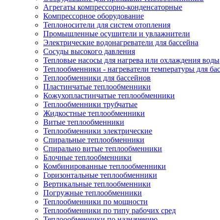
Агрегаты компрессорно-конденсаторные
Компрессорное оборудование
Теплоносители для систем отопления
Промышленные осушители и увлажнители
Электрические водонагреватели для бассейна
Сосуды высокого давления
Тепловые насосы для нагрева или охлаждения воды
Теплообменники - нагреватели температуры для ба
Теплообменники для бассейнов
Пластинчатые теплообменники
Кожухопластинчатые теплообменники
Теплообменники трубчатые
Жидкостные теплообменники
Витые теплообменники
Теплообменники электрические
Спиральные теплообменники
Спирально витые теплообменники
Блочные теплообменники
Комбинированные теплообменники
Горизонтальные теплообменники
Вертикальные теплообменники
Погружные теплообменники
Теплообменники по мощности
Теплообменники по типу рабочих сред
Теплоообменники по назначению