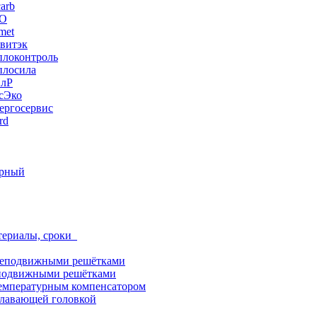
arb
ЭО
met
витэк
плоконтроль
плосила
ПлР
сЭко
ергосервис
rd
орный
териалы, сроки
неподвижными решётками
подвижными решётками
емпературным компенсатором
лавающей головкой