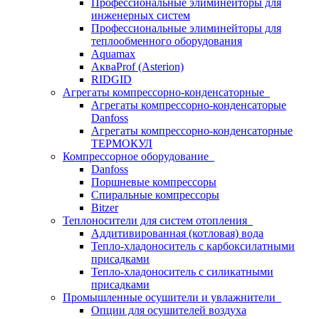
Профессиональные элиминейторы для
инженерных систем
Профессиональные элиминейторы для
теплообменного оборудования
Aquamax
АкваProf (Asterion)
RIDGID
Агрегаты компрессорно-конденсаторные
Агрегаты компрессорно-конденсаторые
Danfoss
Агрегаты компрессорно-конденсаторные
ТЕРМОКУЛ
Компрессорное оборудование
Danfoss
Поршневые компрессоры
Спиральные компрессоры
Bitzer
Теплоносители для систем отопления
Аддитивированная (котловая) вода
Тепло-хладоноситель с карбоксилатными
присадками
Тепло-хладоноситель с силикатными
присадками
Промышленные осушители и увлажнители
Опции для осушителей воздуха