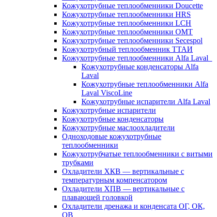
Кожухотрубные теплообменники Doucette
Кожухотрубные теплообменники HRS
Кожухотрубные теплообменники LCH
Кожухотрубные теплообменники OMT
Кожухотрубные теплообменники Secespol
Кожухотрубный теплообменник ТТАИ
Кожухотрубные теплообменники Alfa Laval
Кожухотрубные конденсаторы Alfa
Laval
Кожухотрубные теплообменники Alfa
Laval ViscoLine
Кожухотрубные испарители Alfa Laval
Кожухотрубные испарители
Кожухотрубные конденсаторы
Кожухотрубные маслоохладители
Одноходовые кожухотрубные
теплообменники
Кожухотрубчатые теплообменники с витыми
трубками
Охладители ХКВ — вертикальные с
температурным компенсатором
Охладители ХПВ — вертикальные с
плавающей головкой
Охладители дренажа и конденсата ОГ, ОК,
ОВ