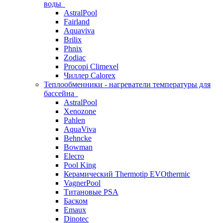
воды
AstralPool
Fairland
Aquaviva
Brilix
Phnix
Zodiac
Procopi Climexel
Чиллер Calorex
Теплообменники - нагреватели температуры для
бассейна
AstralPool
Xenozone
Pahlen
AquaViva
Behncke
Bowman
Elecro
Pool King
Керамический Thermotip EVOthermic
VagnerPool
Титановые PSA
Баском
Emaux
Dinotec