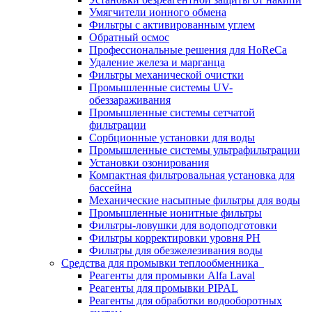
Умягчители ионного обмена
Фильтры с активированным углем
Обратный осмос
Профессиональные решения для HoReCa
Удаление железа и марганца
Фильтры механической очистки
Промышленные системы UV-
обеззараживания
Промышленные системы сетчатой
фильтрации
Сорбционные установки для воды
Промышленные системы ультрафильтрации
Установки озонирования
Компактная фильтровальная установка для
бассейна
Механические насыпные фильтры для воды
Промышленные ионитные фильтры
Фильтры-ловушки для водоподготовки
Фильтры корректировки уровня PH
Фильтры для обезжелезивания воды
Средства для промывки теплообменника
Реагенты для промывки Alfa Laval
Реагенты для промывки PIPAL
Реагенты для обработки водооборотных