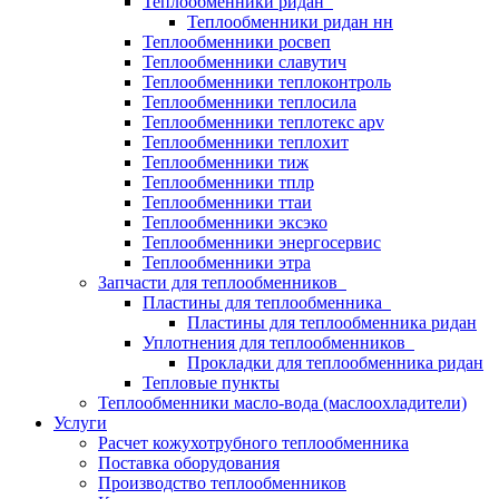
Теплообменники ридан
Теплообменники ридан нн
Теплообменники росвеп
Теплообменники славутич
Теплообменники теплоконтроль
Теплообменники теплосила
Теплообменники теплотекс apv
Теплообменники теплохит
Теплообменники тиж
Теплообменники тплр
Теплообменники ттаи
Теплообменники эксэко
Теплообменники энергосервис
Теплообменники этра
Запчасти для теплообменников
Пластины для теплообменника
Пластины для теплообменника ридан
Уплотнения для теплообменников
Прокладки для теплообменника ридан
Тепловые пункты
Теплообменники масло-вода (маслоохладители)
Услуги
Расчет кожухотрубного теплообменника
Поставка
оборудования
Производство теплообменников