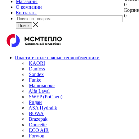
Магазины
0
О компании
Корзи
Контакты
0
Пластинчатые паяные теплообменники
KAORI
Danfoss
Sondex
Funke
Машимпэкс
Alfa Laval
SWEP (РоСвеп)
Ридан
ASA Hydralik
BOWA
Brazepak
Doucette
ECO AIR
Forwon