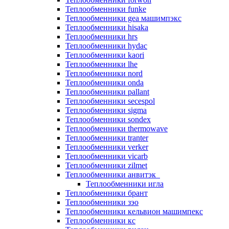
Теплообменники funke
Теплообменники gea машимпэкс
Теплообменники hisaka
Теплообменники hrs
Теплообменники hydac
Теплообменники kaori
Теплообменники lhe
Теплообменники nord
Теплообменники onda
Теплообменники pallant
Теплообменники secespol
Теплообменники sigma
Теплообменники sondex
Теплообменники thermowave
Теплообменники tranter
Теплообменники verker
Теплообменники vicarb
Теплообменники zilmet
Теплообменники анвитэк
Теплообменники игла
Теплообменники брант
Теплообменники зэо
Теплообменники кельвион машимпекс
Теплообменники кс