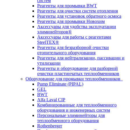
систем
Реагенты для промывки BWT
Реагенты для очистки систем отопления
Реагенты для установок обратного осмоса
Реагенты для промывки Новохим
Аксессуары для удобства эксплуатации
элиминейторов®
Аксессуары для работы с реагентами
SteelTEX®
Реагенты для безразборной очистки
отопительного оборудования
Реагенты для нейтрализации, пассивации и
утилизации
Реагенты и оборудование для разборной
очистки пластинчатых теплообменников
Оборудование для промывки теплообменников
Pump Eliminate (PIPAL)
GEL
BWT
Alfa Laval CIP
Комбинированные для теплообменного
оборудования и инженерных систем
Персональные элиминейторы для
теплообменного оборудования
Rothenberger