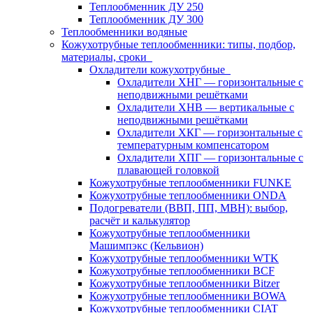
Теплообменник ДУ 250
Теплообменник ДУ 300
Теплообменники водяные
Кожухотрубные теплообменники: типы, подбор,
материалы, сроки
Охладители кожухотрубные
Охладители ХНГ — горизонтальные с
неподвижными решётками
Охладители ХНВ — вертикальные с
неподвижными решётками
Охладители ХКГ — горизонтальные с
температурным компенсатором
Охладители ХПГ — горизонтальные с
плавающей головкой
Кожухотрубные теплообменники FUNKE
Кожухотрубные теплообменники ONDA
Подогреватели (ВВП, ПП, МВН): выбор,
расчёт и калькулятор
Кожухотрубные теплообменники
Машимпэкс (Кельвион)
Кожухотрубные теплообменники WTK
Кожухотрубные теплообменники BCF
Кожухотрубные теплообменники Bitzer
Кожухотрубные теплообменники BOWA
Кожухотрубные теплообменники CIAT