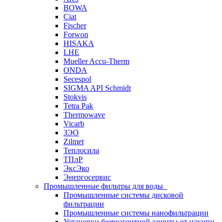
BOWA
Ciat
Fischer
Forwon
HISAKA
LHE
Mueller Accu-Therm
ONDA
Secespol
SIGMA API Schmidt
Stokvis
Tetra Pak
Thermowave
Vicarb
ЗЭО
Zilmet
Теплосила
ТПлР
ЭксЭко
Энергосервис
Промышленные фильтры для воды
Промышленные системы дисковой
фильтрации
Промышленные системы нанофильтрации
Установки безреагентной защиты от накипи