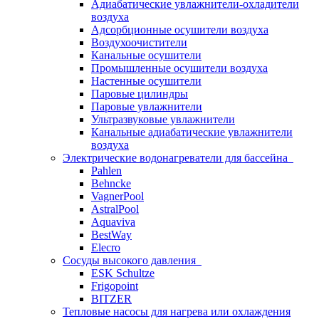
Адиабатические увлажнители-охладители
воздуха
Адсорбционные осушители воздуха
Воздухоочистители
Канальные осушители
Промышленные осушители воздуха
Настенные осушители
Паровые цилиндры
Паровые увлажнители
Ультразвуковые увлажнители
Канальные адиабатические увлажнители
воздуха
Электрические водонагреватели для бассейна
Pahlen
Behncke
VagnerPool
AstralPool
Aquaviva
BestWay
Elecro
Сосуды высокого давления
ESK Schultze
Frigopoint
BITZER
Тепловые насосы для нагрева или охлаждения