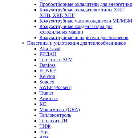
Пробоотборные охладители для энергетики
Кожухотрубные охладители: типы ХНГ,
ХНВ, ХКГ, ХПГ
Кожухотрубные маслоохладители МБ/МБМ
Кожухотрубные конденсаторы для
холодильных машин
Кожухотрубные испарители для чиллеров
Пластины и уплотнения для теплообменников
Alfa Laval
РИДАН
Теплотекс APV
Danfoss
FUNKE
Kelvion
Sondex
SWEP (Росвеп)
Tranter
Анвитэк
КС
Машимпэкс (GEA)
Теплоконтроль
Теплохит ТИ
ТИЖ
Этра
Ares