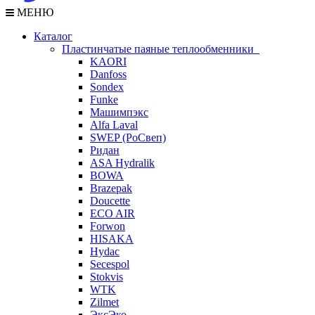
МЕНЮ
Каталог
Пластинчатые паяные теплообменники
KAORI
Danfoss
Sondex
Funke
Машимпэкс
Alfa Laval
SWEP (РоСвеп)
Ридан
ASA Hydralik
BOWA
Brazepak
Doucette
ECO AIR
Forwon
HISAKA
Hydac
Secespol
Stokvis
WTK
Zilmet
ЭксЭко