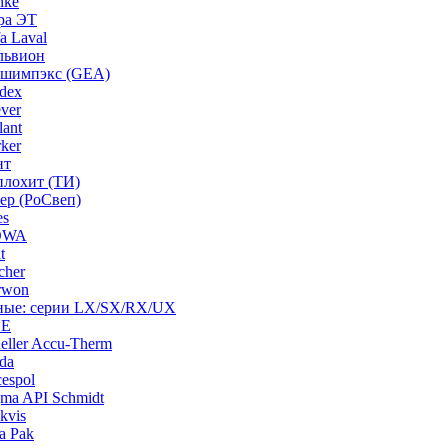
nke
ра ЭТ
a Laval
львион
ашимпэкс (GEA)
dex
ver
ant
ker
нт
плохит (ТИ)
ep (РоСвеп)
es
BOWA
t
cher
rwon
рные: серии LX/SX/RX/UX
HE
ller Accu-Therm
da
espol
ma API Schmidt
kvis
a Pak