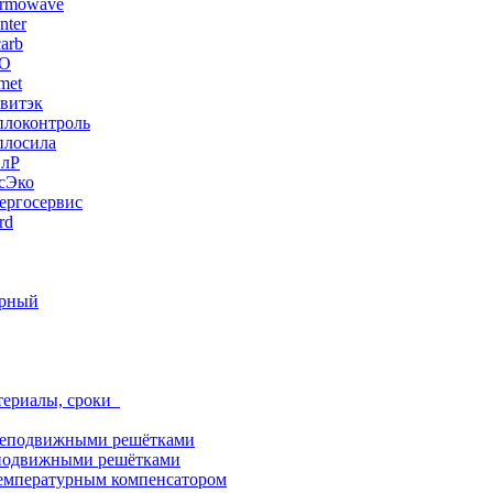
ermowave
nter
arb
ЭО
met
витэк
плоконтроль
плосила
ПлР
сЭко
ергосервис
rd
орный
териалы, сроки
неподвижными решётками
подвижными решётками
емпературным компенсатором