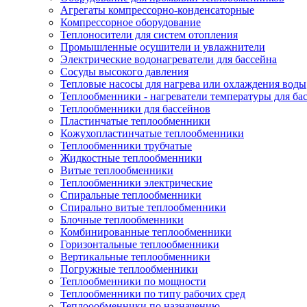
Агрегаты компрессорно-конденсаторные
Компрессорное оборудование
Теплоносители для систем отопления
Промышленные осушители и увлажнители
Электрические водонагреватели для бассейна
Сосуды высокого давления
Тепловые насосы для нагрева или охлаждения воды
Теплообменники - нагреватели температуры для ба
Теплообменники для бассейнов
Пластинчатые теплообменники
Кожухопластинчатые теплообменники
Теплообменники трубчатые
Жидкостные теплообменники
Витые теплообменники
Теплообменники электрические
Спиральные теплообменники
Спирально витые теплообменники
Блочные теплообменники
Комбинированные теплообменники
Горизонтальные теплообменники
Вертикальные теплообменники
Погружные теплообменники
Теплообменники по мощности
Теплообменники по типу рабочих сред
Теплоообменники по назначению