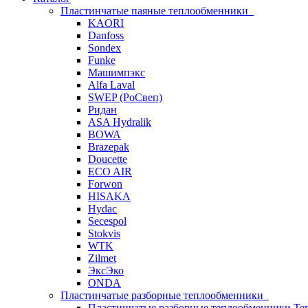
Пластинчатые паяные теплообменники
KAORI
Danfoss
Sondex
Funke
Машимпэкс
Alfa Laval
SWEP (РоСвеп)
Ридан
ASA Hydralik
BOWA
Brazepak
Doucette
ECO AIR
Forwon
HISAKA
Hydac
Secespol
Stokvis
WTK
Zilmet
ЭксЭко
ONDA
Пластинчатые разборные теплообменники
Пластинчатые разборные теплообменники Те