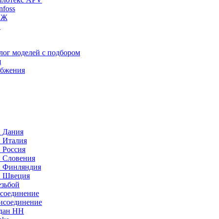
foss
ИЖ
C
лог моделей с подбором
я
абжения
: Дания
: Италия
 Россия
: Словения
: Финляндия
: Швеция
езьбой
исоединение
исоединение
идан НН