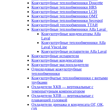
Кожухотрубные теплообменники Doucette
Кожухотрубные теплообменники HRS
Кожухотрубные теплообменники LCH
Кожухотрубные теплообменники OMT
Кожухотрубные теплообменники Secespol
Кожухотрубный теплообменник ТТАИ
Кожухотрубные теплообменники Alfa Laval
Кожухотрубные конденсаторы Alfa
Laval
Кожухотрубные теплообменники Alfa
Laval ViscoLine
Кожухотрубные испарители Alfa Laval
Кожухотрубные испарители
Кожухотрубные конденсаторы
Кожухотрубные маслоохладители
Одноходовые кожухотрубные
теплообменники
Кожухотрубчатые теплообменники с витыми
трубками
Охладители ХКВ — вертикальные с
температурным компенсатором
Охладители ХПВ — вертикальные с
плавающей головкой
Охладители дренажа и конденсата ОГ, ОК,
ОВ