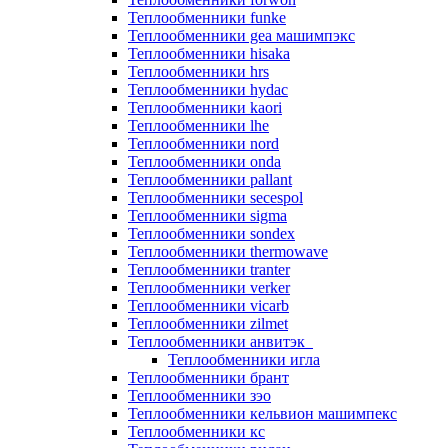
Теплообменники funke
Теплообменники gea машимпэкс
Теплообменники hisaka
Теплообменники hrs
Теплообменники hydac
Теплообменники kaori
Теплообменники lhe
Теплообменники nord
Теплообменники onda
Теплообменники pallant
Теплообменники secespol
Теплообменники sigma
Теплообменники sondex
Теплообменники thermowave
Теплообменники tranter
Теплообменники verker
Теплообменники vicarb
Теплообменники zilmet
Теплообменники анвитэк
Теплообменники игла
Теплообменники брант
Теплообменники зэо
Теплообменники кельвион машимпекс
Теплообменники кс