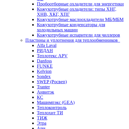
Пробоотборные охладители для энергетики
Кожухотрубные охладители: типы ХНГ,
ХНВ, ХКГ, ХПГ
Кожухотрубные маслоохладители МБ/МБМ
Кожухотрубные конденсаторы для
холодильных машин
Кожухотрубные испарители для чиллеров
Пластины и уплотнения для теплообменников
Alfa Laval
РИДАН
Теплотекс APV
Danfoss
FUNKE
Kelvion
Sondex
SWEP (Росвеп)
Tranter
Анвитэк
КС
Машимпэкс (GEA)
Теплоконтроль
Теплохит ТИ
ТИЖ
Этра
Ares