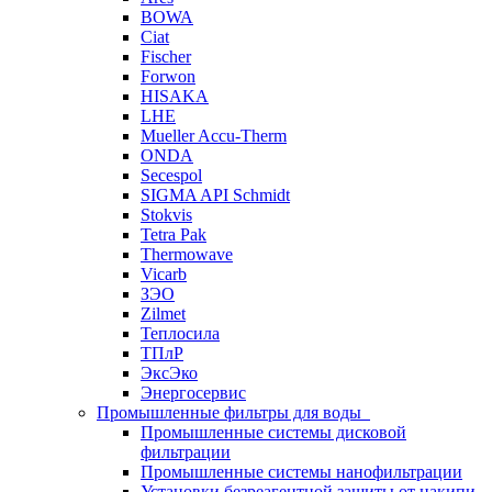
BOWA
Ciat
Fischer
Forwon
HISAKA
LHE
Mueller Accu-Therm
ONDA
Secespol
SIGMA API Schmidt
Stokvis
Tetra Pak
Thermowave
Vicarb
ЗЭО
Zilmet
Теплосила
ТПлР
ЭксЭко
Энергосервис
Промышленные фильтры для воды
Промышленные системы дисковой
фильтрации
Промышленные системы нанофильтрации
Установки безреагентной защиты от накипи