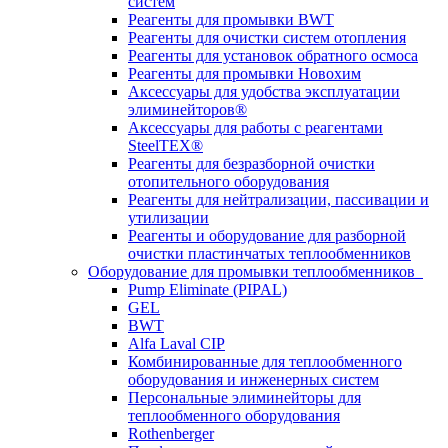
систем
Реагенты для промывки BWT
Реагенты для очистки систем отопления
Реагенты для установок обратного осмоса
Реагенты для промывки Новохим
Аксессуары для удобства эксплуатации
элиминейторов®
Аксессуары для работы с реагентами
SteelTEX®
Реагенты для безразборной очистки
отопительного оборудования
Реагенты для нейтрализации, пассивации и
утилизации
Реагенты и оборудование для разборной
очистки пластинчатых теплообменников
Оборудование для промывки теплообменников
Pump Eliminate (PIPAL)
GEL
BWT
Alfa Laval CIP
Комбинированные для теплообменного
оборудования и инженерных систем
Персональные элиминейторы для
теплообменного оборудования
Rothenberger