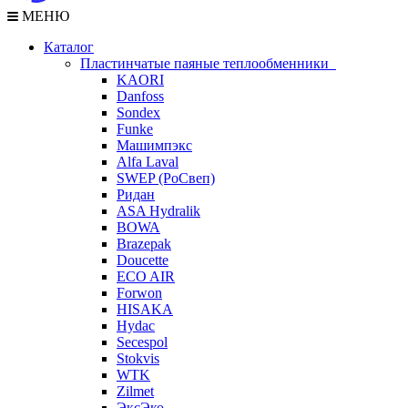
МЕНЮ
Каталог
Пластинчатые паяные теплообменники
KAORI
Danfoss
Sondex
Funke
Машимпэкс
Alfa Laval
SWEP (РоСвеп)
Ридан
ASA Hydralik
BOWA
Brazepak
Doucette
ECO AIR
Forwon
HISAKA
Hydac
Secespol
Stokvis
WTK
Zilmet
ЭксЭко