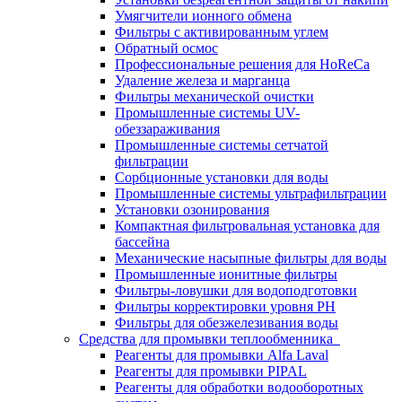
Умягчители ионного обмена
Фильтры с активированным углем
Обратный осмос
Профессиональные решения для HoReCa
Удаление железа и марганца
Фильтры механической очистки
Промышленные системы UV-
обеззараживания
Промышленные системы сетчатой
фильтрации
Сорбционные установки для воды
Промышленные системы ультрафильтрации
Установки озонирования
Компактная фильтровальная установка для
бассейна
Механические насыпные фильтры для воды
Промышленные ионитные фильтры
Фильтры-ловушки для водоподготовки
Фильтры корректировки уровня PH
Фильтры для обезжелезивания воды
Средства для промывки теплообменника
Реагенты для промывки Alfa Laval
Реагенты для промывки PIPAL
Реагенты для обработки водооборотных