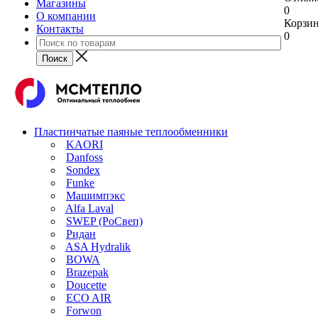
Магазины
0
О компании
Корзи
Контакты
0
Пластинчатые паяные теплообменники
KAORI
Danfoss
Sondex
Funke
Машимпэкс
Alfa Laval
SWEP (РоСвеп)
Ридан
ASA Hydralik
BOWA
Brazepak
Doucette
ECO AIR
Forwon