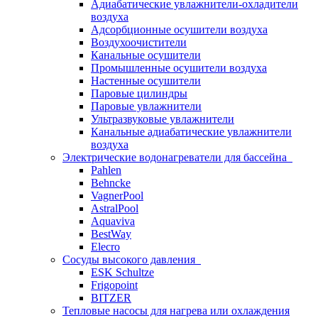
Адиабатические увлажнители-охладители
воздуха
Адсорбционные осушители воздуха
Воздухоочистители
Канальные осушители
Промышленные осушители воздуха
Настенные осушители
Паровые цилиндры
Паровые увлажнители
Ультразвуковые увлажнители
Канальные адиабатические увлажнители
воздуха
Электрические водонагреватели для бассейна
Pahlen
Behncke
VagnerPool
AstralPool
Aquaviva
BestWay
Elecro
Сосуды высокого давления
ESK Schultze
Frigopoint
BITZER
Тепловые насосы для нагрева или охлаждения