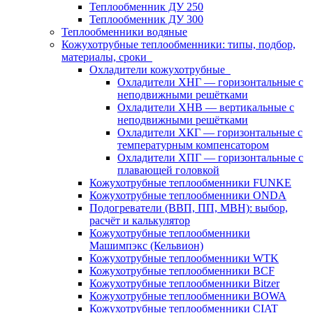
Теплообменник ДУ 250
Теплообменник ДУ 300
Теплообменники водяные
Кожухотрубные теплообменники: типы, подбор,
материалы, сроки
Охладители кожухотрубные
Охладители ХНГ — горизонтальные с
неподвижными решётками
Охладители ХНВ — вертикальные с
неподвижными решётками
Охладители ХКГ — горизонтальные с
температурным компенсатором
Охладители ХПГ — горизонтальные с
плавающей головкой
Кожухотрубные теплообменники FUNKE
Кожухотрубные теплообменники ONDA
Подогреватели (ВВП, ПП, МВН): выбор,
расчёт и калькулятор
Кожухотрубные теплообменники
Машимпэкс (Кельвион)
Кожухотрубные теплообменники WTK
Кожухотрубные теплообменники BCF
Кожухотрубные теплообменники Bitzer
Кожухотрубные теплообменники BOWA
Кожухотрубные теплообменники CIAT