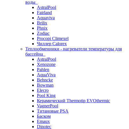
воды
AstralPool
Fairland
Aquaviva
Brilix
Phnix
Zodiac
Procopi Climexel
Чиллер Calorex
Теплообменники - нагреватели температуры для
бассейна
AstralPool
Xenozone
Pahlen
AquaViva
Behncke
Bowman
Elecro
Pool King
Керамический Thermotip EVOthermic
VagnerPool
Титановые PSA
Баском
Emaux
Dinotec