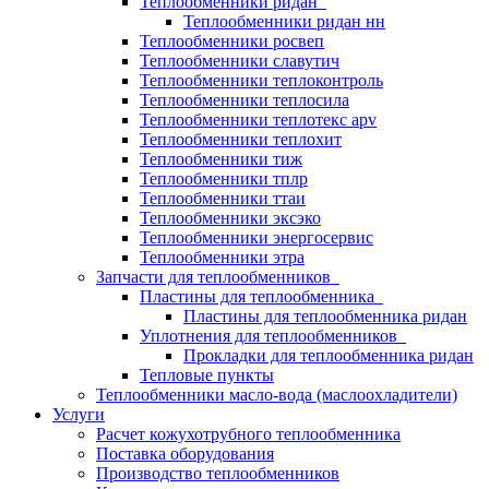
Теплообменники ридан
Теплообменники ридан нн
Теплообменники росвеп
Теплообменники славутич
Теплообменники теплоконтроль
Теплообменники теплосила
Теплообменники теплотекс apv
Теплообменники теплохит
Теплообменники тиж
Теплообменники тплр
Теплообменники ттаи
Теплообменники эксэко
Теплообменники энергосервис
Теплообменники этра
Запчасти для теплообменников
Пластины для теплообменника
Пластины для теплообменника ридан
Уплотнения для теплообменников
Прокладки для теплообменника ридан
Тепловые пункты
Теплообменники масло-вода (маслоохладители)
Услуги
Расчет кожухотрубного теплообменника
Поставка
оборудования
Производство теплообменников