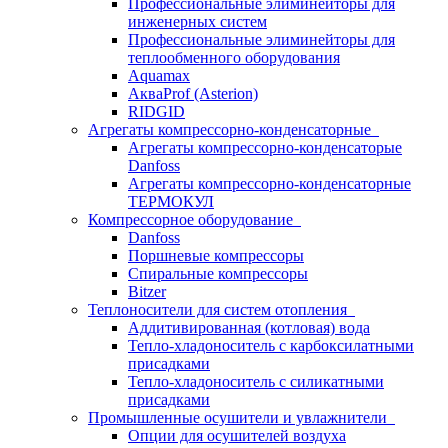
Профессиональные элиминейторы для
инженерных систем
Профессиональные элиминейторы для
теплообменного оборудования
Aquamax
АкваProf (Asterion)
RIDGID
Агрегаты компрессорно-конденсаторные
Агрегаты компрессорно-конденсаторые
Danfoss
Агрегаты компрессорно-конденсаторные
ТЕРМОКУЛ
Компрессорное оборудование
Danfoss
Поршневые компрессоры
Спиральные компрессоры
Bitzer
Теплоносители для систем отопления
Аддитивированная (котловая) вода
Тепло-хладоноситель с карбоксилатными
присадками
Тепло-хладоноситель с силикатными
присадками
Промышленные осушители и увлажнители
Опции для осушителей воздуха