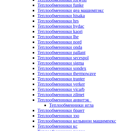
Теплообменники funke
Теплообменники gea машимпэкс
Теплообменники hisaka
Теплообменники hrs
Теплообменники hydac
Теплообменники kaori
Теплообменники lhe
Теплообменники nord
Теплообменники onda
Теплообменники pallant
Теплообменники secespol
Теплообменники sigma
Теплообменники sondex
Теплообменники thermowave
Теплообменники tranter
Теплообменники verker
Теплообменники vicarb
Теплообменники zilmet
Теплообменники анвитэк
Теплообменники игла
Теплообменники брант
Теплообменники зэо
Теплообменники кельвион машимпекс
Теплообменники кс