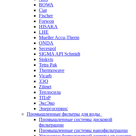
BOWA
Ciat
Fischer
Forwon
HISAKA
LHE
Mueller Accu-Therm
ONDA
Secespol
SIGMA API Schmidt
Stokvis
Tetra Pak
Thermowave
Vicarb
ЗЭО
Zilmet
Теплосила
ТПлР
ЭксЭко
Энергосервис
Промышленные фильтры для воды
Промышленные системы дисковой
фильтрации
Промышленные системы нанофильтрации
Установки безреагентной защиты от накипи