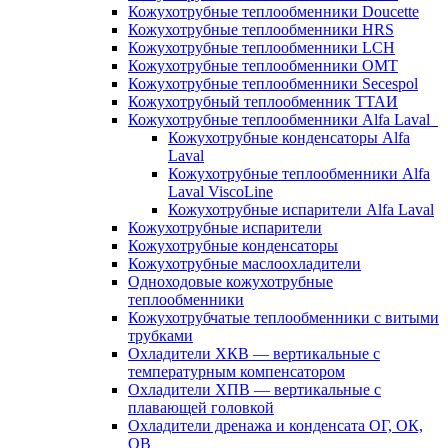
Кожухотрубные теплообменники Doucette
Кожухотрубные теплообменники HRS
Кожухотрубные теплообменники LCH
Кожухотрубные теплообменники OMT
Кожухотрубные теплообменники Secespol
Кожухотрубный теплообменник ТТАИ
Кожухотрубные теплообменники Alfa Laval
Кожухотрубные конденсаторы Alfa
Laval
Кожухотрубные теплообменники Alfa
Laval ViscoLine
Кожухотрубные испарители Alfa Laval
Кожухотрубные испарители
Кожухотрубные конденсаторы
Кожухотрубные маслоохладители
Одноходовые кожухотрубные
теплообменники
Кожухотрубчатые теплообменники с витыми
трубками
Охладители ХКВ — вертикальные с
температурным компенсатором
Охладители ХПВ — вертикальные с
плавающей головкой
Охладители дренажа и конденсата ОГ, ОК,
ОВ