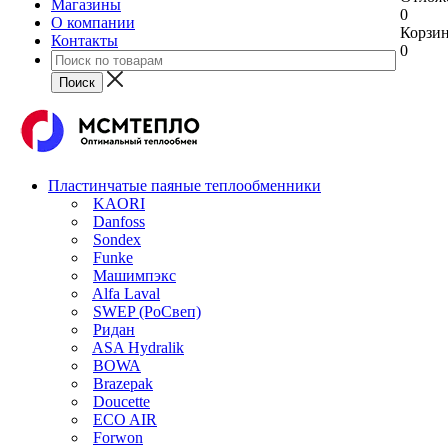
Магазины
0
О компании
Корзи
Контакты
0
Пластинчатые паяные теплообменники
KAORI
Danfoss
Sondex
Funke
Машимпэкс
Alfa Laval
SWEP (РоСвеп)
Ридан
ASA Hydralik
BOWA
Brazepak
Doucette
ECO AIR
Forwon