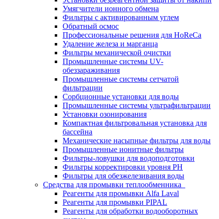
Умягчители ионного обмена
Фильтры с активированным углем
Обратный осмос
Профессиональные решения для HoReCa
Удаление железа и марганца
Фильтры механической очистки
Промышленные системы UV-
обеззараживания
Промышленные системы сетчатой
фильтрации
Сорбционные установки для воды
Промышленные системы ультрафильтрации
Установки озонирования
Компактная фильтровальная установка для
бассейна
Механические насыпные фильтры для воды
Промышленные ионитные фильтры
Фильтры-ловушки для водоподготовки
Фильтры корректировки уровня PH
Фильтры для обезжелезивания воды
Средства для промывки теплообменника
Реагенты для промывки Alfa Laval
Реагенты для промывки PIPAL
Реагенты для обработки водооборотных