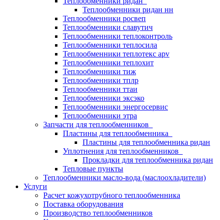
Теплообменники ридан
Теплообменники ридан нн
Теплообменники росвеп
Теплообменники славутич
Теплообменники теплоконтроль
Теплообменники теплосила
Теплообменники теплотекс apv
Теплообменники теплохит
Теплообменники тиж
Теплообменники тплр
Теплообменники ттаи
Теплообменники эксэко
Теплообменники энергосервис
Теплообменники этра
Запчасти для теплообменников
Пластины для теплообменника
Пластины для теплообменника ридан
Уплотнения для теплообменников
Прокладки для теплообменника ридан
Тепловые пункты
Теплообменники масло-вода (маслоохладители)
Услуги
Расчет кожухотрубного теплообменника
Поставка
оборудования
Производство теплообменников