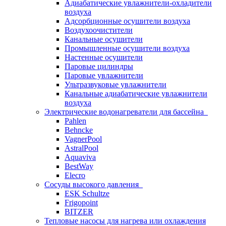
Адиабатические увлажнители-охладители
воздуха
Адсорбционные осушители воздуха
Воздухоочистители
Канальные осушители
Промышленные осушители воздуха
Настенные осушители
Паровые цилиндры
Паровые увлажнители
Ультразвуковые увлажнители
Канальные адиабатические увлажнители
воздуха
Электрические водонагреватели для бассейна
Pahlen
Behncke
VagnerPool
AstralPool
Aquaviva
BestWay
Elecro
Сосуды высокого давления
ESK Schultze
Frigopoint
BITZER
Тепловые насосы для нагрева или охлаждения