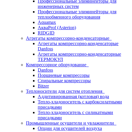
Профессиональные элиминейторы для
инженерных систем
Профессиональные элиминейторы для
теплообменного оборудования
Aquamax
АкваProf (Asterion)
RIDGID
Агрегаты компрессорно-конденсаторные
Агрегаты компрессорно-конденсаторые
Danfoss
Агрегаты компрессорно-конденсаторные
ТЕРМОКУЛ
Компрессорное оборудование
Danfoss
Поршневые компрессоры
Спиральные компрессоры
Bitzer
Теплоносители для систем отопления
Аддитивированная (котловая) вода
Тепло-хладоноситель с карбоксилатными
присадками
Тепло-хладоноситель с силикатными
присадками
Промышленные осушители и увлажнители
Опции для осушителей воздуха