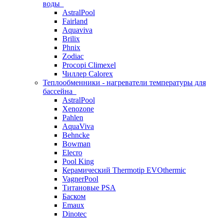
воды
AstralPool
Fairland
Aquaviva
Brilix
Phnix
Zodiac
Procopi Climexel
Чиллер Calorex
Теплообменники - нагреватели температуры для
бассейна
AstralPool
Xenozone
Pahlen
AquaViva
Behncke
Bowman
Elecro
Pool King
Керамический Thermotip EVOthermic
VagnerPool
Титановые PSA
Баском
Emaux
Dinotec