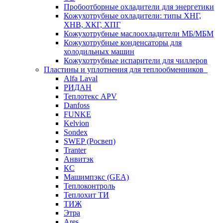
Пробоотборные охладители для энергетики
Кожухотрубные охладители: типы ХНГ,
ХНВ, ХКГ, ХПГ
Кожухотрубные маслоохладители МБ/МБМ
Кожухотрубные конденсаторы для
холодильных машин
Кожухотрубные испарители для чиллеров
Пластины и уплотнения для теплообменников
Alfa Laval
РИДАН
Теплотекс APV
Danfoss
FUNKE
Kelvion
Sondex
SWEP (Росвеп)
Tranter
Анвитэк
КС
Машимпэкс (GEA)
Теплоконтроль
Теплохит ТИ
ТИЖ
Этра
Ares