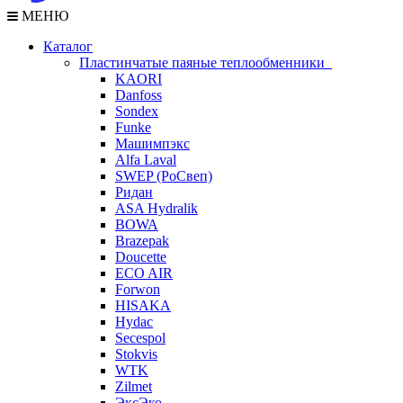
МЕНЮ
Каталог
Пластинчатые паяные теплообменники
KAORI
Danfoss
Sondex
Funke
Машимпэкс
Alfa Laval
SWEP (РоСвеп)
Ридан
ASA Hydralik
BOWA
Brazepak
Doucette
ECO AIR
Forwon
HISAKA
Hydac
Secespol
Stokvis
WTK
Zilmet
ЭксЭко