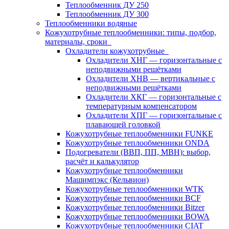
Теплообменник ДУ 250
Теплообменник ДУ 300
Теплообменники водяные
Кожухотрубные теплообменники: типы, подбор,
материалы, сроки
Охладители кожухотрубные
Охладители ХНГ — горизонтальные с
неподвижными решётками
Охладители ХНВ — вертикальные с
неподвижными решётками
Охладители ХКГ — горизонтальные с
температурным компенсатором
Охладители ХПГ — горизонтальные с
плавающей головкой
Кожухотрубные теплообменники FUNKE
Кожухотрубные теплообменники ONDA
Подогреватели (ВВП, ПП, МВН): выбор,
расчёт и калькулятор
Кожухотрубные теплообменники
Машимпэкс (Кельвион)
Кожухотрубные теплообменники WTK
Кожухотрубные теплообменники BCF
Кожухотрубные теплообменники Bitzer
Кожухотрубные теплообменники BOWA
Кожухотрубные теплообменники CIAT