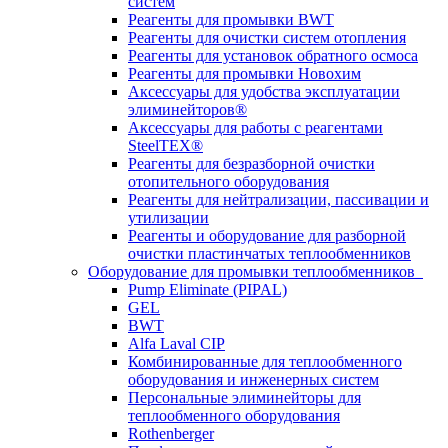
систем
Реагенты для промывки BWT
Реагенты для очистки систем отопления
Реагенты для установок обратного осмоса
Реагенты для промывки Новохим
Аксессуары для удобства эксплуатации
элиминейторов®
Аксессуары для работы с реагентами
SteelTEX®
Реагенты для безразборной очистки
отопительного оборудования
Реагенты для нейтрализации, пассивации и
утилизации
Реагенты и оборудование для разборной
очистки пластинчатых теплообменников
Оборудование для промывки теплообменников
Pump Eliminate (PIPAL)
GEL
BWT
Alfa Laval CIP
Комбинированные для теплообменного
оборудования и инженерных систем
Персональные элиминейторы для
теплообменного оборудования
Rothenberger