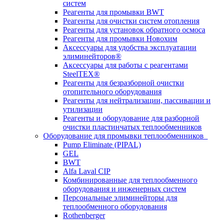
систем
Реагенты для промывки BWT
Реагенты для очистки систем отопления
Реагенты для установок обратного осмоса
Реагенты для промывки Новохим
Аксессуары для удобства эксплуатации
элиминейторов®
Аксессуары для работы с реагентами
SteelTEX®
Реагенты для безразборной очистки
отопительного оборудования
Реагенты для нейтрализации, пассивации и
утилизации
Реагенты и оборудование для разборной
очистки пластинчатых теплообменников
Оборудование для промывки теплообменников
Pump Eliminate (PIPAL)
GEL
BWT
Alfa Laval CIP
Комбинированные для теплообменного
оборудования и инженерных систем
Персональные элиминейторы для
теплообменного оборудования
Rothenberger