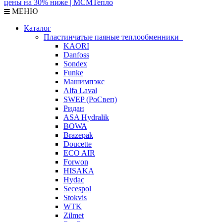
МЕНЮ
Каталог
Пластинчатые паяные теплообменники
KAORI
Danfoss
Sondex
Funke
Машимпэкс
Alfa Laval
SWEP (РоСвеп)
Ридан
ASA Hydralik
BOWA
Brazepak
Doucette
ECO AIR
Forwon
HISAKA
Hydac
Secespol
Stokvis
WTK
Zilmet