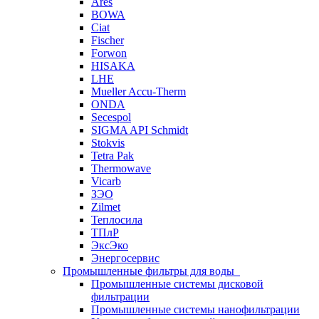
Ares
BOWA
Ciat
Fischer
Forwon
HISAKA
LHE
Mueller Accu-Therm
ONDA
Secespol
SIGMA API Schmidt
Stokvis
Tetra Pak
Thermowave
Vicarb
ЗЭО
Zilmet
Теплосила
ТПлР
ЭксЭко
Энергосервис
Промышленные фильтры для воды
Промышленные системы дисковой
фильтрации
Промышленные системы нанофильтрации