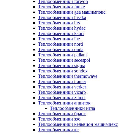
Теплообменники forwon
Теплообменники funke
Теплообменники gea машимпэкс
Теплообменники hisaka
Теплообменники hrs
Теплообменники hydac
Теплообменники kaori
Теплообменники lhe
Теплообменники nord
Теплообменники onda
Теплообменники pallant
Теплообменники secespol
Теплообменники sigma
Теплообменники sondex
Теплообменники thermowave
Теплообменники tranter
Теплообменники verker
Теплообменники vicarb
Теплообменники zilmet
Теплообменники анвитэк
Теплообменники игла
Теплообменники брант
Теплообменники зэо
Теплообменники кельвион машимпекс
Теплообменники кс