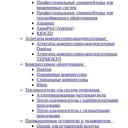
Профессиональные элиминейторы для
инженерных систем
Профессиональные элиминейторы для
теплообменного оборудования
Aquamax
АкваProf (Asterion)
RIDGID
Агрегаты компрессорно-конденсаторные
Агрегаты компрессорно-конденсаторые
Danfoss
Агрегаты компрессорно-конденсаторные
ТЕРМОКУЛ
Компрессорное оборудование
Danfoss
Поршневые компрессоры
Спиральные компрессоры
Bitzer
Теплоносители для систем отопления
Аддитивированная (котловая) вода
Тепло-хладоноситель с карбоксилатными
присадками
Тепло-хладоноситель с силикатными
присадками
Промышленные осушители и увлажнители
Опции для осушителей воздуха