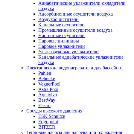
Адиабатические увлажнители-охладители
воздуха
Адсорбционные осушители воздуха
Воздухоочистители
Канальные осушители
Промышленные осушители воздуха
Настенные осушители
Паровые цилиндры
Паровые увлажнители
Ультразвуковые увлажнители
Канальные адиабатические увлажнители
воздуха
Электрические водонагреватели для бассейна
Pahlen
Behncke
VagnerPool
AstralPool
Aquaviva
BestWay
Elecro
Сосуды высокого давления
ESK Schultze
Frigopoint
BITZER
Тепловые насосы для нагрева или охлаждения