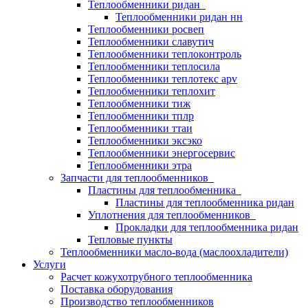
Теплообменники ридан
Теплообменники ридан нн
Теплообменники росвеп
Теплообменники славутич
Теплообменники теплоконтроль
Теплообменники теплосила
Теплообменники теплотекс apv
Теплообменники теплохит
Теплообменники тиж
Теплообменники тплр
Теплообменники ттаи
Теплообменники эксэко
Теплообменники энергосервис
Теплообменники этра
Запчасти для теплообменников
Пластины для теплообменника
Пластины для теплообменника ридан
Уплотнения для теплообменников
Прокладки для теплообменника ридан
Тепловые пункты
Теплообменники масло-вода (маслоохладители)
Услуги
Расчет кожухотрубного теплообменника
Поставка
оборудования
Производство теплообменников