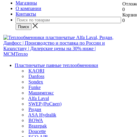
Магазины
Отлож
О компании
0
Контакты
Корзи
0
Пластинчатые паяные теплообменники
KAORI
Danfoss
Sondex
Funke
Машимпэкс
Alfa Laval
SWEP (РоСвеп)
Ридан
ASA Hydralik
BOWA
Brazepak
Doucette
ECO AIR