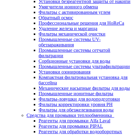
Установки безреагентной защиты от накипи
Умягчители ионного обмена
Фильтры с активированным углем
Обратный осмос
Профессиональные решения для HoReCa
Удаление железа и марганца
Фильтры механической очистки
Промышленные системы UV-
обеззараживания
Промышленные системы сетчатой
фильтрации
Сорбционные установки для воды
Промышленные системы ультрафильтрации
Установки озонирования
Компактная фильтровальная установка для
бассейна
Механические насыпные фильтры для воды
Промышленные ионитные фильтры
Фильтры-ловушки для водоподготовки
Фильтры корректировки уровня PH
Фильтры для обезжелезивания воды
Средства для промывки теплообменника
Реагенты для промывки Alfa Laval
Реагенты для промывки PIPAL
Реагенты для обработки водооборотных