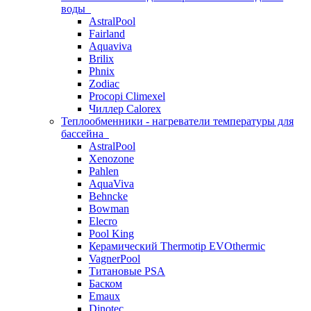
воды
AstralPool
Fairland
Aquaviva
Brilix
Phnix
Zodiac
Procopi Climexel
Чиллер Calorex
Теплообменники - нагреватели температуры для
бассейна
AstralPool
Xenozone
Pahlen
AquaViva
Behncke
Bowman
Elecro
Pool King
Керамический Thermotip EVOthermic
VagnerPool
Титановые PSA
Баском
Emaux
Dinotec