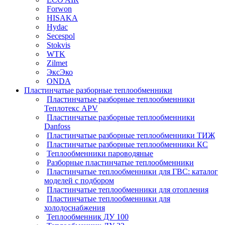
Forwon
HISAKA
Hydac
Secespol
Stokvis
WTK
Zilmet
ЭксЭко
ONDA
Пластинчатые разборные теплообменники
Пластинчатые разборные теплообменники
Теплотекс APV
Пластинчатые разборные теплообменники
Danfoss
Пластинчатые разборные теплообменники ТИЖ
Пластинчатые разборные теплообменники КC
Теплообменники пароводяные
Разборные пластинчатые теплообменники
Пластинчатые теплообменники для ГВС: каталог
моделей с подбором
Пластинчатые теплообменники для отопления
Пластинчатые теплообменники для
холодоснабжения
Теплообменник ДУ 100