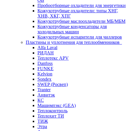
ОВ
Пробоотборные охладители для энергетики
Кожухотрубные охладители: типы ХНГ,
ХНВ, ХКГ, ХПГ
Кожухотрубные маслоохладители МБ/МБМ
Кожухотрубные конденсаторы для
холодильных машин
Кожухотрубные испарители для чиллеров
Пластины и уплотнения для теплообменников
Alfa Laval
РИДАН
Теплотекс APV
Danfoss
FUNKE
Kelvion
Sondex
SWEP (Росвеп)
Tranter
Анвитэк
КС
Машимпэкс (GEA)
Теплоконтроль
Теплохит ТИ
ТИЖ
Этра