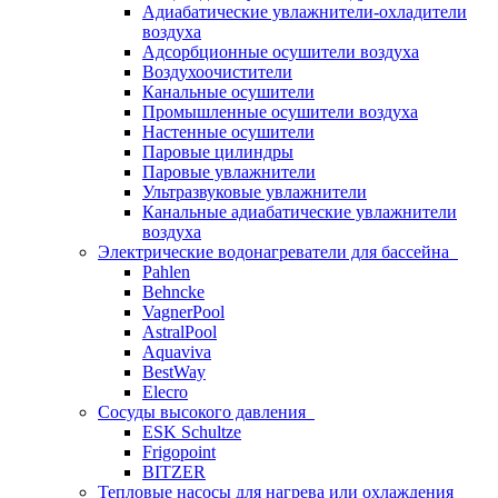
Адиабатические увлажнители-охладители
воздуха
Адсорбционные осушители воздуха
Воздухоочистители
Канальные осушители
Промышленные осушители воздуха
Настенные осушители
Паровые цилиндры
Паровые увлажнители
Ультразвуковые увлажнители
Канальные адиабатические увлажнители
воздуха
Электрические водонагреватели для бассейна
Pahlen
Behncke
VagnerPool
AstralPool
Aquaviva
BestWay
Elecro
Сосуды высокого давления
ESK Schultze
Frigopoint
BITZER
Тепловые насосы для нагрева или охлаждения