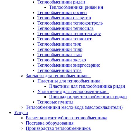
Теплообменники ридан
Теплообменники ридан нн
Теплообменники росвеп
Теплообменники славутич
Теплообменники теплоконтроль
Теплообменники теплосила
Теплообменники теплотекс apv
Теплообменники теплохит
Теплообменники тиж
Теплообменники тплр
Теплообменники ттаи
Теплообменники эксэко
Теплообменники энергосервис
Теплообменники этра
Запчасти для теплообменников
Пластины для теплообменника
Пластины для теплообменника ридан
Уплотнения для теплообменников
Прокладки для теплообменника ридан
Тепловые пункты
Теплообменники масло-вода (маслоохладители)
Услуги
Расчет кожухотрубного теплообменника
Поставка
оборудования
Производство теплообменников