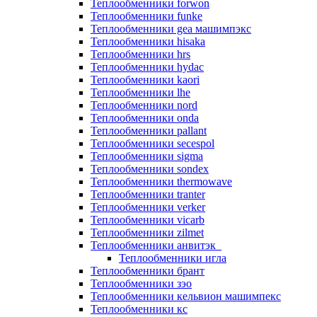
Теплообменники forwon
Теплообменники funke
Теплообменники gea машимпэкс
Теплообменники hisaka
Теплообменники hrs
Теплообменники hydac
Теплообменники kaori
Теплообменники lhe
Теплообменники nord
Теплообменники onda
Теплообменники pallant
Теплообменники secespol
Теплообменники sigma
Теплообменники sondex
Теплообменники thermowave
Теплообменники tranter
Теплообменники verker
Теплообменники vicarb
Теплообменники zilmet
Теплообменники анвитэк
Теплообменники игла
Теплообменники брант
Теплообменники зэо
Теплообменники кельвион машимпекс
Теплообменники кс