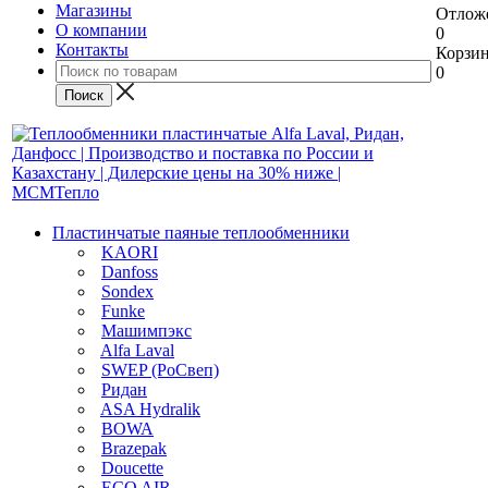
Магазины
Отлож
О компании
0
Контакты
Корзи
0
Пластинчатые паяные теплообменники
KAORI
Danfoss
Sondex
Funke
Машимпэкс
Alfa Laval
SWEP (РоСвеп)
Ридан
ASA Hydralik
BOWA
Brazepak
Doucette
ECO AIR