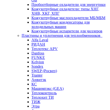
ОВ
Пробоотборные охладители для энергетики
Кожухотрубные охладители: типы ХНГ,
ХНВ, ХКГ, ХПГ
Кожухотрубные маслоохладители МБ/МБМ
Кожухотрубные конденсаторы для
холодильных машин
Кожухотрубные испарители для чиллеров
Пластины и уплотнения для теплообменников
Alfa Laval
РИДАН
Теплотекс APV
Danfoss
FUNKE
Kelvion
Sondex
SWEP (Росвеп)
Tranter
Анвитэк
КС
Машимпэкс (GEA)
Теплоконтроль
Теплохит ТИ
ТИЖ
Этра