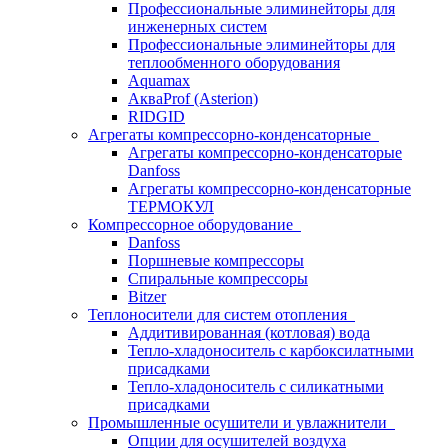
Профессиональные элиминейторы для
инженерных систем
Профессиональные элиминейторы для
теплообменного оборудования
Aquamax
АкваProf (Asterion)
RIDGID
Агрегаты компрессорно-конденсаторные
Агрегаты компрессорно-конденсаторые
Danfoss
Агрегаты компрессорно-конденсаторные
ТЕРМОКУЛ
Компрессорное оборудование
Danfoss
Поршневые компрессоры
Спиральные компрессоры
Bitzer
Теплоносители для систем отопления
Аддитивированная (котловая) вода
Тепло-хладоноситель с карбоксилатными
присадками
Тепло-хладоноситель с силикатными
присадками
Промышленные осушители и увлажнители
Опции для осушителей воздуха