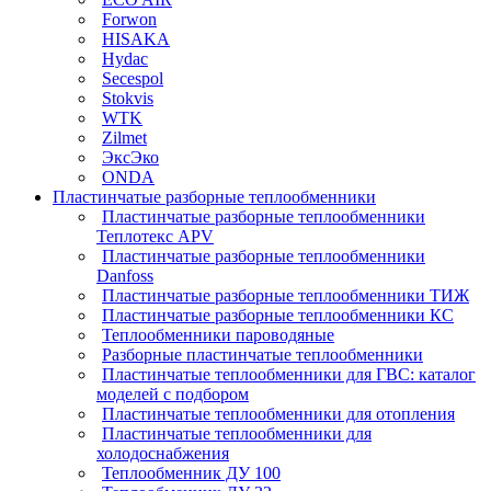
Forwon
HISAKA
Hydac
Secespol
Stokvis
WTK
Zilmet
ЭксЭко
ONDA
Пластинчатые разборные теплообменники
Пластинчатые разборные теплообменники
Теплотекс APV
Пластинчатые разборные теплообменники
Danfoss
Пластинчатые разборные теплообменники ТИЖ
Пластинчатые разборные теплообменники КC
Теплообменники пароводяные
Разборные пластинчатые теплообменники
Пластинчатые теплообменники для ГВС: каталог
моделей с подбором
Пластинчатые теплообменники для отопления
Пластинчатые теплообменники для
холодоснабжения
Теплообменник ДУ 100