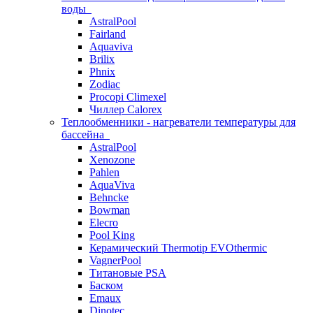
воды
AstralPool
Fairland
Aquaviva
Brilix
Phnix
Zodiac
Procopi Climexel
Чиллер Calorex
Теплообменники - нагреватели температуры для
бассейна
AstralPool
Xenozone
Pahlen
AquaViva
Behncke
Bowman
Elecro
Pool King
Керамический Thermotip EVOthermic
VagnerPool
Титановые PSA
Баском
Emaux
Dinotec