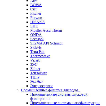
Ares
BOWA
Ciat
Fischer
Forwon
HISAKA
LHE
Mueller Accu-Therm
ONDA
Secespol
SIGMA API Schmidt
Stokvis
Tetra Pak
Thermowave
Vicarb
ЗЭО
Zilmet
Теплосила
ТПлР
ЭксЭко
Энергосервис
Промышленные фильтры для воды
Промышленные системы дисковой
фильтрации
Промышленные системы нанофильтрации