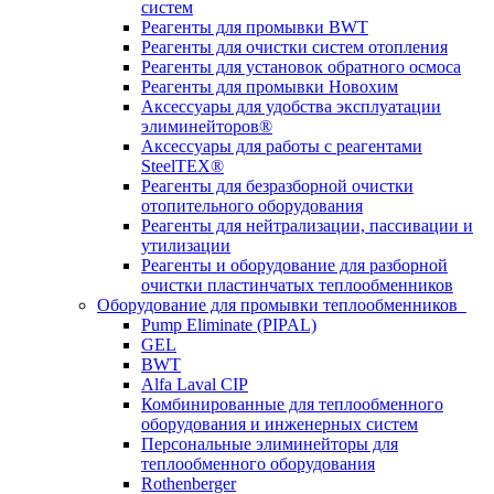
систем
Реагенты для промывки BWT
Реагенты для очистки систем отопления
Реагенты для установок обратного осмоса
Реагенты для промывки Новохим
Аксессуары для удобства эксплуатации
элиминейторов®
Аксессуары для работы с реагентами
SteelTEX®
Реагенты для безразборной очистки
отопительного оборудования
Реагенты для нейтрализации, пассивации и
утилизации
Реагенты и оборудование для разборной
очистки пластинчатых теплообменников
Оборудование для промывки теплообменников
Pump Eliminate (PIPAL)
GEL
BWT
Alfa Laval CIP
Комбинированные для теплообменного
оборудования и инженерных систем
Персональные элиминейторы для
теплообменного оборудования
Rothenberger