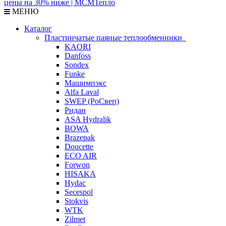
МЕНЮ
Каталог
Пластинчатые паяные теплообменники
KAORI
Danfoss
Sondex
Funke
Машимпэкс
Alfa Laval
SWEP (РоСвеп)
Ридан
ASA Hydralik
BOWA
Brazepak
Doucette
ECO AIR
Forwon
HISAKA
Hydac
Secespol
Stokvis
WTK
Zilmet