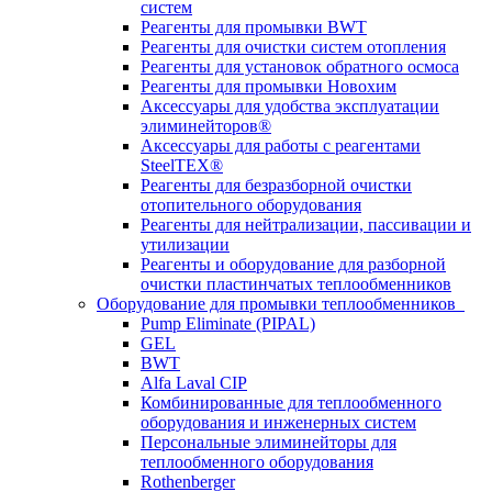
систем
Реагенты для промывки BWT
Реагенты для очистки систем отопления
Реагенты для установок обратного осмоса
Реагенты для промывки Новохим
Аксессуары для удобства эксплуатации
элиминейторов®
Аксессуары для работы с реагентами
SteelTEX®
Реагенты для безразборной очистки
отопительного оборудования
Реагенты для нейтрализации, пассивации и
утилизации
Реагенты и оборудование для разборной
очистки пластинчатых теплообменников
Оборудование для промывки теплообменников
Pump Eliminate (PIPAL)
GEL
BWT
Alfa Laval CIP
Комбинированные для теплообменного
оборудования и инженерных систем
Персональные элиминейторы для
теплообменного оборудования
Rothenberger