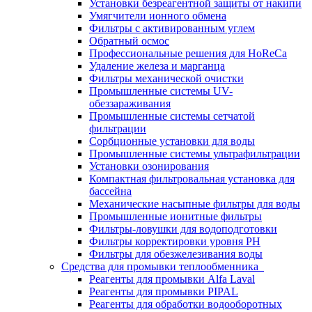
Установки безреагентной защиты от накипи
Умягчители ионного обмена
Фильтры с активированным углем
Обратный осмос
Профессиональные решения для HoReCa
Удаление железа и марганца
Фильтры механической очистки
Промышленные системы UV-
обеззараживания
Промышленные системы сетчатой
фильтрации
Сорбционные установки для воды
Промышленные системы ультрафильтрации
Установки озонирования
Компактная фильтровальная установка для
бассейна
Механические насыпные фильтры для воды
Промышленные ионитные фильтры
Фильтры-ловушки для водоподготовки
Фильтры корректировки уровня PH
Фильтры для обезжелезивания воды
Средства для промывки теплообменника
Реагенты для промывки Alfa Laval
Реагенты для промывки PIPAL
Реагенты для обработки водооборотных