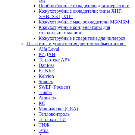
ОВ
Пробоотборные охладители для энергетики
Кожухотрубные охладители: типы ХНГ,
ХНВ, ХКГ, ХПГ
Кожухотрубные маслоохладители МБ/МБМ
Кожухотрубные конденсаторы для
холодильных машин
Кожухотрубные испарители для чиллеров
Пластины и уплотнения для теплообменников
Alfa Laval
РИДАН
Теплотекс APV
Danfoss
FUNKE
Kelvion
Sondex
SWEP (Росвеп)
Tranter
Анвитэк
КС
Машимпэкс (GEA)
Теплоконтроль
Теплохит ТИ
ТИЖ
Этра