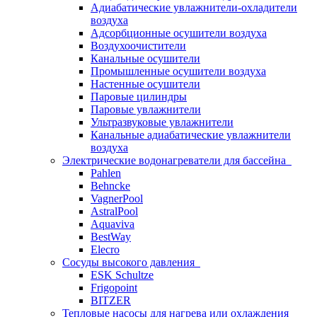
Адиабатические увлажнители-охладители
воздуха
Адсорбционные осушители воздуха
Воздухоочистители
Канальные осушители
Промышленные осушители воздуха
Настенные осушители
Паровые цилиндры
Паровые увлажнители
Ультразвуковые увлажнители
Канальные адиабатические увлажнители
воздуха
Электрические водонагреватели для бассейна
Pahlen
Behncke
VagnerPool
AstralPool
Aquaviva
BestWay
Elecro
Сосуды высокого давления
ESK Schultze
Frigopoint
BITZER
Тепловые насосы для нагрева или охлаждения