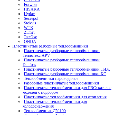
Forwon
HISAKA
Hydac
Secespol
Stokvis
WTK
Zilmet
ЭксЭко
ONDA
Пластинчатые разборные теплообменники
Пластинчатые разборные теплообменники
Теплотекс APV
Пластинчатые разборные теплообменники
Danfoss
Пластинчатые разборные теплообменники ТИЖ
Пластинчатые разборные теплообменники КC
Теплообменники пароводяные
Разборные пластинчатые теплообменники
Пластинчатые теплообменники для ГВС: каталог
моделей с подбором
Пластинчатые теплообменники для отопления
Пластинчатые теплообменники для
холодоснабжения
Теплообменник ДУ 100