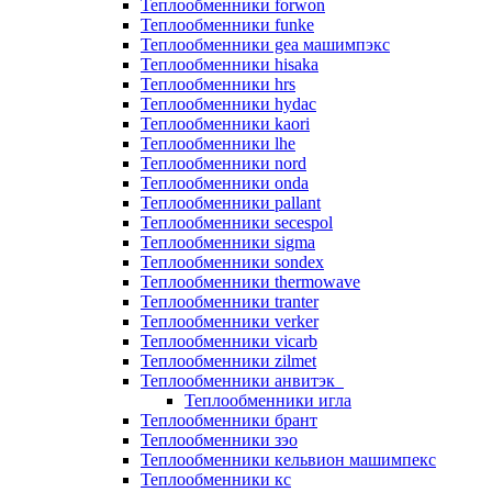
Теплообменники forwon
Теплообменники funke
Теплообменники gea машимпэкс
Теплообменники hisaka
Теплообменники hrs
Теплообменники hydac
Теплообменники kaori
Теплообменники lhe
Теплообменники nord
Теплообменники onda
Теплообменники pallant
Теплообменники secespol
Теплообменники sigma
Теплообменники sondex
Теплообменники thermowave
Теплообменники tranter
Теплообменники verker
Теплообменники vicarb
Теплообменники zilmet
Теплообменники анвитэк
Теплообменники игла
Теплообменники брант
Теплообменники зэо
Теплообменники кельвион машимпекс
Теплообменники кс