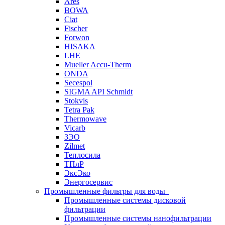
Ares
BOWA
Ciat
Fischer
Forwon
HISAKA
LHE
Mueller Accu-Therm
ONDA
Secespol
SIGMA API Schmidt
Stokvis
Tetra Pak
Thermowave
Vicarb
ЗЭО
Zilmet
Теплосила
ТПлР
ЭксЭко
Энергосервис
Промышленные фильтры для воды
Промышленные системы дисковой
фильтрации
Промышленные системы нанофильтрации