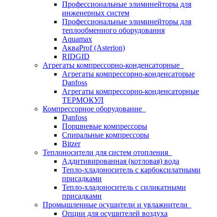
Профессиональные элиминейторы для
инженерных систем
Профессиональные элиминейторы для
теплообменного оборудования
Aquamax
АкваProf (Asterion)
RIDGID
Агрегаты компрессорно-конденсаторные
Агрегаты компрессорно-конденсаторые
Danfoss
Агрегаты компрессорно-конденсаторные
ТЕРМОКУЛ
Компрессорное оборудование
Danfoss
Поршневые компрессоры
Спиральные компрессоры
Bitzer
Теплоносители для систем отопления
Аддитивированная (котловая) вода
Тепло-хладоноситель с карбоксилатными
присадками
Тепло-хладоноситель с силикатными
присадками
Промышленные осушители и увлажнители
Опции для осушителей воздуха