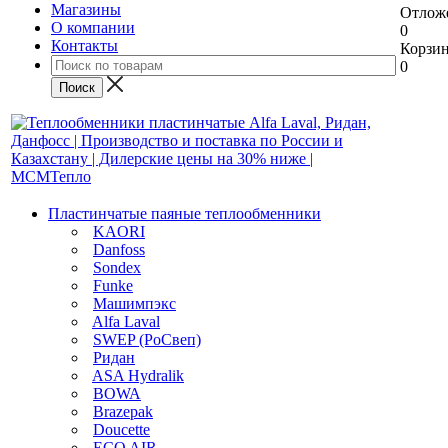
Магазины
Отлож
О компании
0
Контакты
Корзи
0
Пластинчатые паяные теплообменники
KAORI
Danfoss
Sondex
Funke
Машимпэкс
Alfa Laval
SWEP (РоСвеп)
Ридан
ASA Hydralik
BOWA
Brazepak
Doucette
ECO AIR