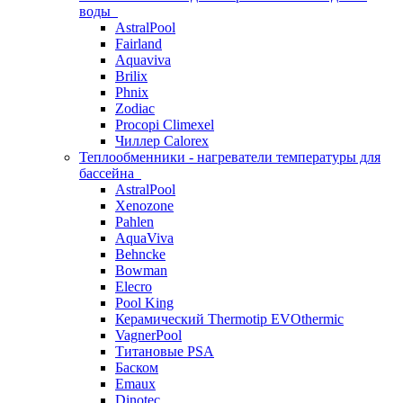
воды
AstralPool
Fairland
Aquaviva
Brilix
Phnix
Zodiac
Procopi Climexel
Чиллер Calorex
Теплообменники - нагреватели температуры для
бассейна
AstralPool
Xenozone
Pahlen
AquaViva
Behncke
Bowman
Elecro
Pool King
Керамический Thermotip EVOthermic
VagnerPool
Титановые PSA
Баском
Emaux
Dinotec