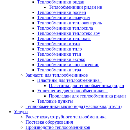
Теплообменники ридан
Теплообменники ридан нн
Теплообменники росвеп
Теплообменники славутич
Теплообменники теплоконтроль
Теплообменники теплосила
Теплообменники теплотекс apv
Теплообменники теплохит
Теплообменники тиж
Теплообменники тплр
Теплообменники ттаи
Теплообменники эксэко
Теплообменники энергосервис
Теплообменники этра
Запчасти для теплообменников
Пластины для теплообменника
Пластины для теплообменника ридан
Уплотнения для теплообменников
Прокладки для теплообменника ридан
Тепловые пункты
Теплообменники масло-вода (маслоохладители)
Услуги
Расчет кожухотрубного теплообменника
Поставка
оборудования
Производство теплообменников