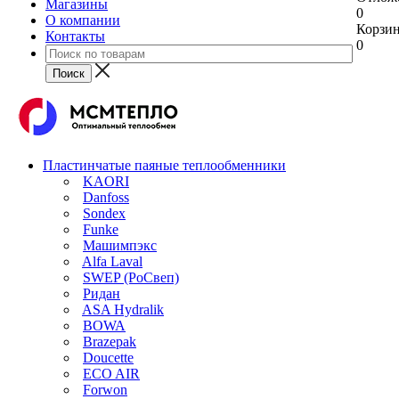
Магазины
0
О компании
Корзи
Контакты
0
Пластинчатые паяные теплообменники
KAORI
Danfoss
Sondex
Funke
Машимпэкс
Alfa Laval
SWEP (РоСвеп)
Ридан
ASA Hydralik
BOWA
Brazepak
Doucette
ECO AIR
Forwon