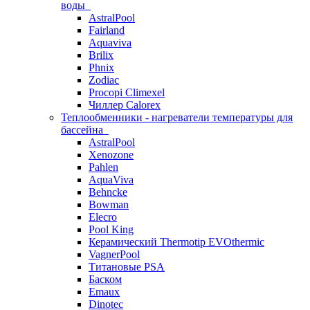
воды
AstralPool
Fairland
Aquaviva
Brilix
Phnix
Zodiac
Procopi Climexel
Чиллер Calorex
Теплообменники - нагреватели температуры для
бассейна
AstralPool
Xenozone
Pahlen
AquaViva
Behncke
Bowman
Elecro
Pool King
Керамический Thermotip EVOthermic
VagnerPool
Титановые PSA
Баском
Emaux
Dinotec