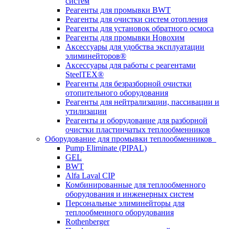
систем
Реагенты для промывки BWT
Реагенты для очистки систем отопления
Реагенты для установок обратного осмоса
Реагенты для промывки Новохим
Аксессуары для удобства эксплуатации
элиминейторов®
Аксессуары для работы с реагентами
SteelTEX®
Реагенты для безразборной очистки
отопительного оборудования
Реагенты для нейтрализации, пассивации и
утилизации
Реагенты и оборудование для разборной
очистки пластинчатых теплообменников
Оборудование для промывки теплообменников
Pump Eliminate (PIPAL)
GEL
BWT
Alfa Laval CIP
Комбинированные для теплообменного
оборудования и инженерных систем
Персональные элиминейторы для
теплообменного оборудования
Rothenberger