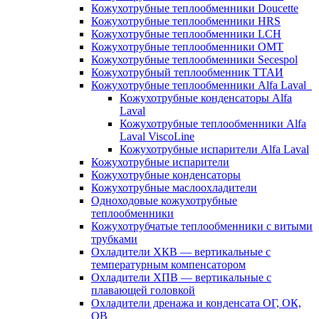
Кожухотрубные теплообменники Doucette
Кожухотрубные теплообменники HRS
Кожухотрубные теплообменники LCH
Кожухотрубные теплообменники OMT
Кожухотрубные теплообменники Secespol
Кожухотрубный теплообменник ТТАИ
Кожухотрубные теплообменники Alfa Laval
Кожухотрубные конденсаторы Alfa
Laval
Кожухотрубные теплообменники Alfa
Laval ViscoLine
Кожухотрубные испарители Alfa Laval
Кожухотрубные испарители
Кожухотрубные конденсаторы
Кожухотрубные маслоохладители
Одноходовые кожухотрубные
теплообменники
Кожухотрубчатые теплообменники с витыми
трубками
Охладители ХКВ — вертикальные с
температурным компенсатором
Охладители ХПВ — вертикальные с
плавающей головкой
Охладители дренажа и конденсата ОГ, ОК,
ОВ