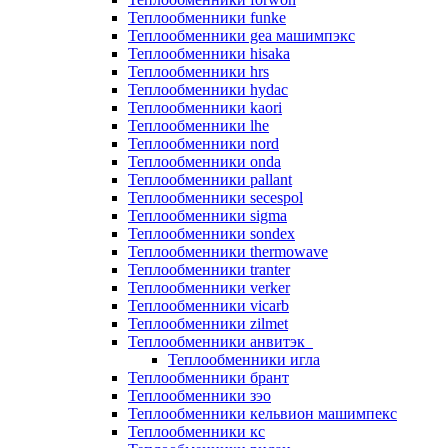
Теплообменники funke
Теплообменники gea машимпэкс
Теплообменники hisaka
Теплообменники hrs
Теплообменники hydac
Теплообменники kaori
Теплообменники lhe
Теплообменники nord
Теплообменники onda
Теплообменники pallant
Теплообменники secespol
Теплообменники sigma
Теплообменники sondex
Теплообменники thermowave
Теплообменники tranter
Теплообменники verker
Теплообменники vicarb
Теплообменники zilmet
Теплообменники анвитэк
Теплообменники игла
Теплообменники брант
Теплообменники зэо
Теплообменники кельвион машимпекс
Теплообменники кс