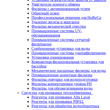
Умягчители ионного обмена
Фильтры с активированным углем
Обратный осмос
Профессиональные решения для HoReCa
Удаление железа и марганца
Фильтры механической очистки
Промышленные системы UV-
обеззараживания
Промышленные системы сетчатой
фильтрации
Сорбционные установки для воды
Промышленные системы ультрафильтрации
Установки озонирования
Компактная фильтровальная установка для
бассейна
Механические насыпные фильтры для воды
Промышленные ионитные фильтры
Фильтры-ловушки для водоподготовки
Фильтры корректировки уровня PH
Фильтры для обезжелезивания воды
Средства для промывки теплообменника
Реагенты для промывки Alfa Laval
Реагенты для промывки PIPAL
Реагенты для обработки водооборотных