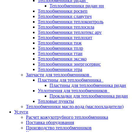
Теплообменники ридан
Теплообменники ридан нн
Теплообменники росвеп
Теплообменники славутич
Теплообменники теплоконтроль
Теплообменники теплосила
Теплообменники теплотекс apv
Теплообменники теплохит
Теплообменники тиж
Теплообменники тплр
Теплообменники ттаи
Теплообменники эксэко
Теплообменники энергосервис
Теплообменники этра
Запчасти для теплообменников
Пластины для теплообменника
Пластины для теплообменника ридан
Уплотнения для теплообменников
Прокладки для теплообменника ридан
Тепловые пункты
Теплообменники масло-вода (маслоохладители)
Услуги
Расчет кожухотрубного теплообменника
Поставка
оборудования
Производство теплообменников