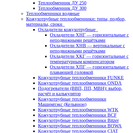
Теплообменник ДУ 250
Теплообменник ДУ 300
Теплообменники водяные
Кожухотрубные теплообменники: типы, подбор,
материалы, сроки
Охладители кожухотрубные
Охладители ХНГ — горизонтальные с
неподвижными решётками
Охладители ХНВ — вертикальные с
неподвижными решётками
Охладители ХКГ — горизонтальные с
температурным компенсатором
Охладители ХПГ — горизонтальные с
плавающей головкой
Кожухотрубные теплообменники FUNKE
Кожухотрубные теплообменники ONDA
Подогреватели (ВВП, ПП, МВН): выбор,
расчёт и калькулятор
Кожухотрубные теплообменники
Машимпэкс (Кельвион)
Кожухотрубные теплообменники WTK
Кожухотрубные теплообменники BCF
Кожухотрубные теплообменники Bitzer
Кожухотрубные теплообменники BOWA
Кожухотрубные теплообменники CIAT