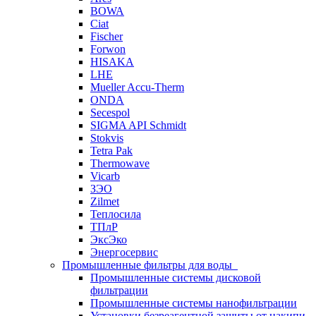
BOWA
Ciat
Fischer
Forwon
HISAKA
LHE
Mueller Accu-Therm
ONDA
Secespol
SIGMA API Schmidt
Stokvis
Tetra Pak
Thermowave
Vicarb
ЗЭО
Zilmet
Теплосила
ТПлР
ЭксЭко
Энергосервис
Промышленные фильтры для воды
Промышленные системы дисковой
фильтрации
Промышленные системы нанофильтрации
Установки безреагентной защиты от накипи