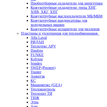
Пробоотборные охладители для энергетики
Кожухотрубные охладители: типы ХНГ,
ХНВ, ХКГ, ХПГ
Кожухотрубные маслоохладители МБ/МБМ
Кожухотрубные конденсаторы для
холодильных машин
Кожухотрубные испарители для чиллеров
Пластины и уплотнения для теплообменников
Alfa Laval
РИДАН
Теплотекс APV
Danfoss
FUNKE
Kelvion
Sondex
SWEP (Росвеп)
Tranter
Анвитэк
КС
Машимпэкс (GEA)
Теплоконтроль
Теплохит ТИ
ТИЖ
Этра
Ares