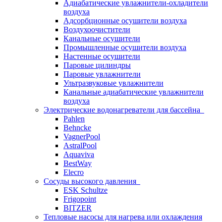
Адиабатические увлажнители-охладители
воздуха
Адсорбционные осушители воздуха
Воздухоочистители
Канальные осушители
Промышленные осушители воздуха
Настенные осушители
Паровые цилиндры
Паровые увлажнители
Ультразвуковые увлажнители
Канальные адиабатические увлажнители
воздуха
Электрические водонагреватели для бассейна
Pahlen
Behncke
VagnerPool
AstralPool
Aquaviva
BestWay
Elecro
Сосуды высокого давления
ESK Schultze
Frigopoint
BITZER
Тепловые насосы для нагрева или охлаждения