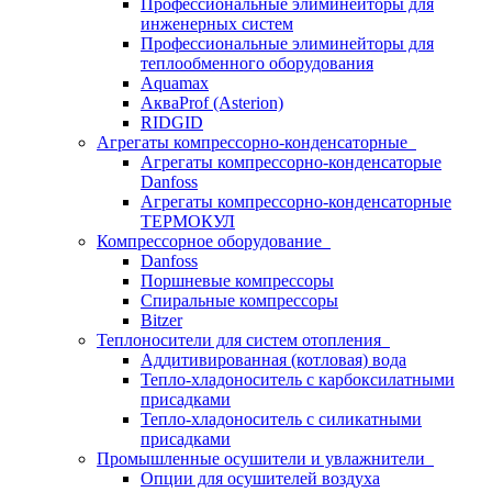
Профессиональные элиминейторы для
инженерных систем
Профессиональные элиминейторы для
теплообменного оборудования
Aquamax
АкваProf (Asterion)
RIDGID
Агрегаты компрессорно-конденсаторные
Агрегаты компрессорно-конденсаторые
Danfoss
Агрегаты компрессорно-конденсаторные
ТЕРМОКУЛ
Компрессорное оборудование
Danfoss
Поршневые компрессоры
Спиральные компрессоры
Bitzer
Теплоносители для систем отопления
Аддитивированная (котловая) вода
Тепло-хладоноситель с карбоксилатными
присадками
Тепло-хладоноситель с силикатными
присадками
Промышленные осушители и увлажнители
Опции для осушителей воздуха