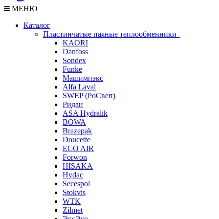
МЕНЮ
Каталог
Пластинчатые паяные теплообменники
KAORI
Danfoss
Sondex
Funke
Машимпэкс
Alfa Laval
SWEP (РоСвеп)
Ридан
ASA Hydralik
BOWA
Brazepak
Doucette
ECO AIR
Forwon
HISAKA
Hydac
Secespol
Stokvis
WTK
Zilmet
ЭксЭко