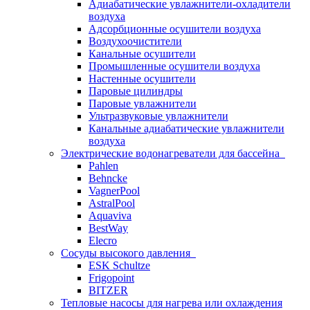
Адиабатические увлажнители-охладители
воздуха
Адсорбционные осушители воздуха
Воздухоочистители
Канальные осушители
Промышленные осушители воздуха
Настенные осушители
Паровые цилиндры
Паровые увлажнители
Ультразвуковые увлажнители
Канальные адиабатические увлажнители
воздуха
Электрические водонагреватели для бассейна
Pahlen
Behncke
VagnerPool
AstralPool
Aquaviva
BestWay
Elecro
Сосуды высокого давления
ESK Schultze
Frigopoint
BITZER
Тепловые насосы для нагрева или охлаждения