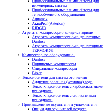
Профессиональные элиминейторы для
инженерных систем
Профессиональные элиминейторы для
теплообменного оборудования
Aquamax
АкваProf (Asterion)
RIDGID
Агрегаты компрессорно-конденсаторные
Агрегаты компрессорно-конденсаторые
Danfoss
Агрегаты компрессорно-конденсаторные
ТЕРМОКУЛ
Компрессорное оборудование
Danfoss
Поршневые компрессоры
Спиральные компрессоры
Bitzer
Теплоносители для систем отопления
Аддитивированная (котловая) вода
Тепло-хладоноситель с карбоксилатными
присадками
Тепло-хладоноситель с силикатными
присадками
Промышленные осушители и увлажнители
Опции для осушителей воздуха