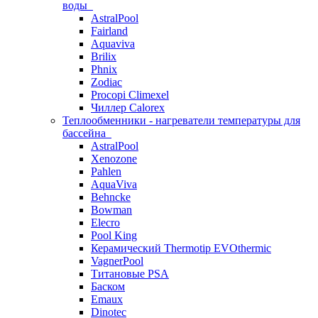
воды
AstralPool
Fairland
Aquaviva
Brilix
Phnix
Zodiac
Procopi Climexel
Чиллер Calorex
Теплообменники - нагреватели температуры для
бассейна
AstralPool
Xenozone
Pahlen
AquaViva
Behncke
Bowman
Elecro
Pool King
Керамический Thermotip EVOthermic
VagnerPool
Титановые PSA
Баском
Emaux
Dinotec