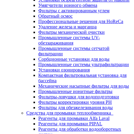
Умягчители ионного обмена
Фильтры с активированным углем
Обратный осмос
Профессиональные решения для HoReCa
Удаление железа и марганца
Фильтры механической очистки
Промышленные системы UV-
обеззараживания
Промышленные системы сетчатой
фильтрации
Сорбционные установки для воды
Промышленные системы ультрафильтрации
Установки озонирования
Компактная фильтровальная установка для
бассейна
Механические насыпные фильтры для воды
Промышленные ионитные фильтры
Фильтры-ловушки для водоподготовки
Фильтры корректировки уровня PH
Фильтры для обезжелезивания воды
Средства для промывки теплообменника
Реагенты для промывки Alfa Laval
Реагенты для промывки PIPAL
Реагенты для обработки водооборотных