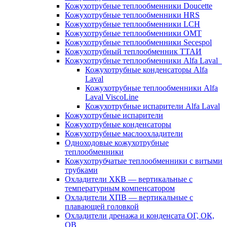
Кожухотрубные теплообменники Doucette
Кожухотрубные теплообменники HRS
Кожухотрубные теплообменники LCH
Кожухотрубные теплообменники OMT
Кожухотрубные теплообменники Secespol
Кожухотрубный теплообменник ТТАИ
Кожухотрубные теплообменники Alfa Laval
Кожухотрубные конденсаторы Alfa
Laval
Кожухотрубные теплообменники Alfa
Laval ViscoLine
Кожухотрубные испарители Alfa Laval
Кожухотрубные испарители
Кожухотрубные конденсаторы
Кожухотрубные маслоохладители
Одноходовые кожухотрубные
теплообменники
Кожухотрубчатые теплообменники с витыми
трубками
Охладители ХКВ — вертикальные с
температурным компенсатором
Охладители ХПВ — вертикальные с
плавающей головкой
Охладители дренажа и конденсата ОГ, ОК,
ОВ