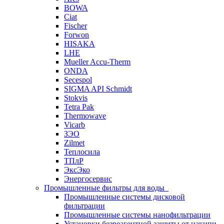
BOWA
Ciat
Fischer
Forwon
HISAKA
LHE
Mueller Accu-Therm
ONDA
Secespol
SIGMA API Schmidt
Stokvis
Tetra Pak
Thermowave
Vicarb
ЗЭО
Zilmet
Теплосила
ТПлР
ЭксЭко
Энергосервис
Промышленные фильтры для воды
Промышленные системы дисковой
фильтрации
Промышленные системы нанофильтрации
Установки безреагентной защиты от накипи