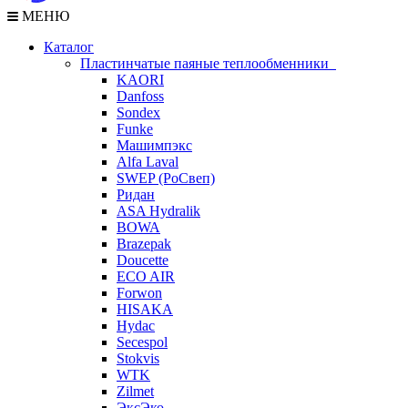
МЕНЮ
Каталог
Пластинчатые паяные теплообменники
KAORI
Danfoss
Sondex
Funke
Машимпэкс
Alfa Laval
SWEP (РоСвеп)
Ридан
ASA Hydralik
BOWA
Brazepak
Doucette
ECO AIR
Forwon
HISAKA
Hydac
Secespol
Stokvis
WTK
Zilmet
ЭксЭко