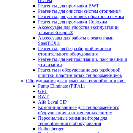
систем
Реагенты для промывки BWT
Реагенты для очистки систем отопления
Реагенты для установок обратного осмоса
Реагенты для промывки Новохим
Аксессуары для удобства эксплуатации
элиминейторов®
Аксессуары для работы с реагентами
SteelTEX®
Реагенты для безразборной очистки
отопительного оборудования
Реагенты для нейтрализации, пассивации и
утилизации
Реагенты и оборудование для разборной
очистки пластинчатых теплообменников
Оборудование для промывки теплообменников
Pump Eliminate (PIPAL)
GEL
BWT
Alfa Laval CIP
Комбинированные для теплообменного
оборудования и инженерных систем
Персональные элиминейторы для
теплообменного оборудования
Rothenberger