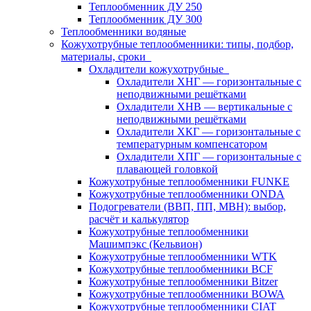
Теплообменник ДУ 250
Теплообменник ДУ 300
Теплообменники водяные
Кожухотрубные теплообменники: типы, подбор,
материалы, сроки
Охладители кожухотрубные
Охладители ХНГ — горизонтальные с
неподвижными решётками
Охладители ХНВ — вертикальные с
неподвижными решётками
Охладители ХКГ — горизонтальные с
температурным компенсатором
Охладители ХПГ — горизонтальные с
плавающей головкой
Кожухотрубные теплообменники FUNKE
Кожухотрубные теплообменники ONDA
Подогреватели (ВВП, ПП, МВН): выбор,
расчёт и калькулятор
Кожухотрубные теплообменники
Машимпэкс (Кельвион)
Кожухотрубные теплообменники WTK
Кожухотрубные теплообменники BCF
Кожухотрубные теплообменники Bitzer
Кожухотрубные теплообменники BOWA
Кожухотрубные теплообменники CIAT