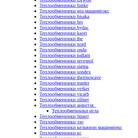
Теплообменники funke
Теплообменники gea машимпэкс
Теплообменники hisaka
Теплообменники hrs
Теплообменники hydac
Теплообменники kaori
Теплообменники lhe
Теплообменники nord
Теплообменники onda
Теплообменники pallant
Теплообменники secespol
Теплообменники sigma
Теплообменники sondex
Теплообменники thermowave
Теплообменники tranter
Теплообменники verker
Теплообменники vicarb
Теплообменники zilmet
Теплообменники анвитэк
Теплообменники игла
Теплообменники брант
Теплообменники зэо
Теплообменники кельвион машимпекс
Теплообменники кс