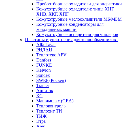
Пробоотборные охладители для энергетики
Кожухотрубные охладители: типы ХНГ,
ХНВ, ХКГ, ХПГ
Кожухотрубные маслоохладители МБ/МБМ
Кожухотрубные конденсаторы для
холодильных машин
Кожухотрубные испарители для чиллеров
Пластины и уплотнения для теплообменников
Alfa Laval
РИДАН
Теплотекс APV
Danfoss
FUNKE
Kelvion
Sondex
SWEP (Росвеп)
Tranter
Анвитэк
КС
Машимпэкс (GEA)
Теплоконтроль
Теплохит ТИ
ТИЖ
Этра
Ares