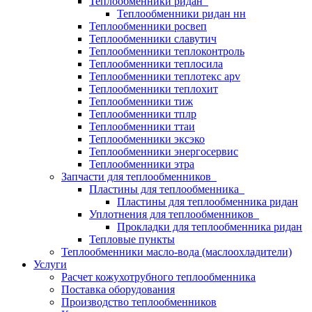
Теплообменники ридан
Теплообменники ридан нн
Теплообменники росвеп
Теплообменники славутич
Теплообменники теплоконтроль
Теплообменники теплосила
Теплообменники теплотекс apv
Теплообменники теплохит
Теплообменники тиж
Теплообменники тплр
Теплообменники ттаи
Теплообменники эксэко
Теплообменники энергосервис
Теплообменники этра
Запчасти для теплообменников
Пластины для теплообменника
Пластины для теплообменника ридан
Уплотнения для теплообменников
Прокладки для теплообменника ридан
Тепловые пункты
Теплообменники масло-вода (маслоохладители)
Услуги
Расчет кожухотрубного теплообменника
Поставка
оборудования
Производство теплообменников