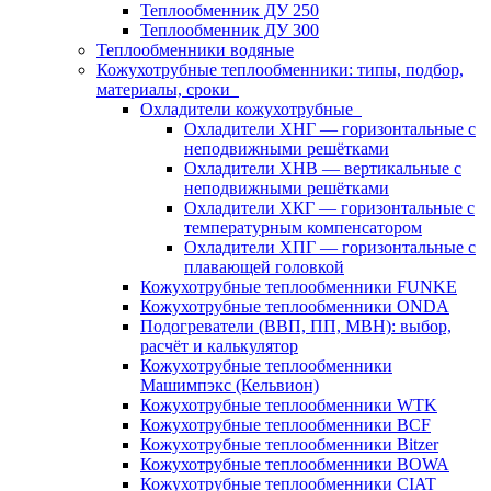
Теплообменник ДУ 250
Теплообменник ДУ 300
Теплообменники водяные
Кожухотрубные теплообменники: типы, подбор,
материалы, сроки
Охладители кожухотрубные
Охладители ХНГ — горизонтальные с
неподвижными решётками
Охладители ХНВ — вертикальные с
неподвижными решётками
Охладители ХКГ — горизонтальные с
температурным компенсатором
Охладители ХПГ — горизонтальные с
плавающей головкой
Кожухотрубные теплообменники FUNKE
Кожухотрубные теплообменники ONDA
Подогреватели (ВВП, ПП, МВН): выбор,
расчёт и калькулятор
Кожухотрубные теплообменники
Машимпэкс (Кельвион)
Кожухотрубные теплообменники WTK
Кожухотрубные теплообменники BCF
Кожухотрубные теплообменники Bitzer
Кожухотрубные теплообменники BOWA
Кожухотрубные теплообменники CIAT