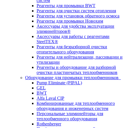
систем
Реагенты для промывки BWT
Реагенты для очистки систем отопления
Реагенты для установок обратного осмоса
Реагенты для промывки Новохим
Аксессуары для удобства эксплуатации
элиминейторов®
Аксессуары для работы с реагентами
SteelTEX®
Реагенты для безразборной очистки
отопительного оборудования
Реагенты для нейтрализации, пассивации и
утилизации
Реагенты и оборудование для разборной
очистки пластинчатых теплообменников
Оборудование для промывки теплообменников
Pump Eliminate (PIPAL)
GEL
BWT
Alfa Laval CIP
Комбинированные для теплообменного
оборудования и инженерных систем
Персональные элиминейторы для
теплообменного оборудования
Rothenberger