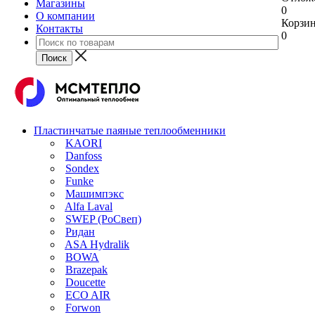
Магазины
0
О компании
Корзи
Контакты
0
Пластинчатые паяные теплообменники
KAORI
Danfoss
Sondex
Funke
Машимпэкс
Alfa Laval
SWEP (РоСвеп)
Ридан
ASA Hydralik
BOWA
Brazepak
Doucette
ECO AIR
Forwon