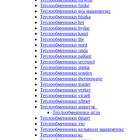
Теплообменники funke
Теплообменники gea машимпэкс
Теплообменники hisaka
Теплообменники hrs
Теплообменники hydac
Теплообменники kaori
Теплообменники lhe
Теплообменники nord
Теплообменники onda
Теплообменники pallant
Теплообменники secespol
Теплообменники sigma
Теплообменники sondex
Теплообменники thermowave
Теплообменники tranter
Теплообменники verker
Теплообменники vicarb
Теплообменники zilmet
Теплообменники анвитэк
Теплообменники игла
Теплообменники брант
Теплообменники зэо
Теплообменники кельвион машимпекс
Теплообменники кс