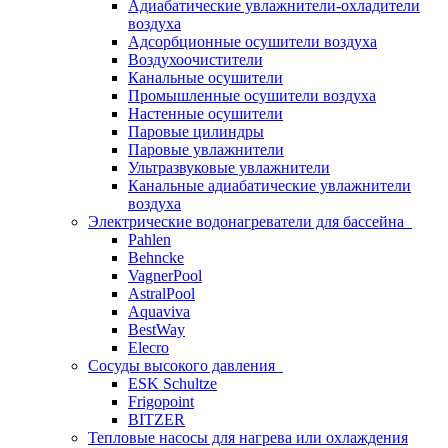
Адиабатические увлажнители-охладители
воздуха
Адсорбционные осушители воздуха
Воздухоочистители
Канальные осушители
Промышленные осушители воздуха
Настенные осушители
Паровые цилиндры
Паровые увлажнители
Ультразвуковые увлажнители
Канальные адиабатические увлажнители
воздуха
Электрические водонагреватели для бассейна
Pahlen
Behncke
VagnerPool
AstralPool
Aquaviva
BestWay
Elecro
Сосуды высокого давления
ESK Schultze
Frigopoint
BITZER
Тепловые насосы для нагрева или охлаждения