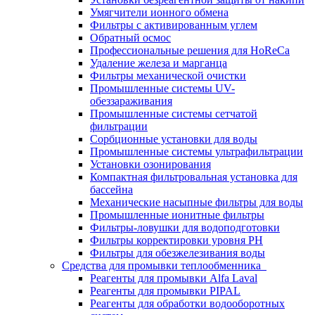
Умягчители ионного обмена
Фильтры с активированным углем
Обратный осмос
Профессиональные решения для HoReCa
Удаление железа и марганца
Фильтры механической очистки
Промышленные системы UV-
обеззараживания
Промышленные системы сетчатой
фильтрации
Сорбционные установки для воды
Промышленные системы ультрафильтрации
Установки озонирования
Компактная фильтровальная установка для
бассейна
Механические насыпные фильтры для воды
Промышленные ионитные фильтры
Фильтры-ловушки для водоподготовки
Фильтры корректировки уровня PH
Фильтры для обезжелезивания воды
Средства для промывки теплообменника
Реагенты для промывки Alfa Laval
Реагенты для промывки PIPAL
Реагенты для обработки водооборотных