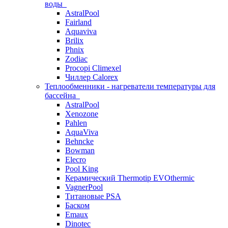
воды
AstralPool
Fairland
Aquaviva
Brilix
Phnix
Zodiac
Procopi Climexel
Чиллер Calorex
Теплообменники - нагреватели температуры для
бассейна
AstralPool
Xenozone
Pahlen
AquaViva
Behncke
Bowman
Elecro
Pool King
Керамический Thermotip EVOthermic
VagnerPool
Титановые PSA
Баском
Emaux
Dinotec