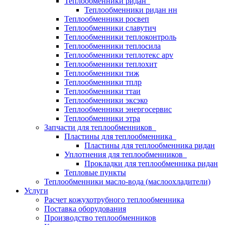
Теплообменники ридан
Теплообменники ридан нн
Теплообменники росвеп
Теплообменники славутич
Теплообменники теплоконтроль
Теплообменники теплосила
Теплообменники теплотекс apv
Теплообменники теплохит
Теплообменники тиж
Теплообменники тплр
Теплообменники ттаи
Теплообменники эксэко
Теплообменники энергосервис
Теплообменники этра
Запчасти для теплообменников
Пластины для теплообменника
Пластины для теплообменника ридан
Уплотнения для теплообменников
Прокладки для теплообменника ридан
Тепловые пункты
Теплообменники масло-вода (маслоохладители)
Услуги
Расчет кожухотрубного теплообменника
Поставка
оборудования
Производство теплообменников