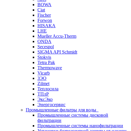
BOWA
Ciat
Fischer
Forwon
HISAKA
LHE
Mueller Accu-Therm
ONDA
Secespol
SIGMA API Schmidt
Stokvis
Tetra Pak
Thermowave
Vicarb
ЗЭО
Zilmet
Теплосила
ТПлР
ЭксЭко
Энергосервис
Промышленные фильтры для воды
Промышленные системы дисковой
фильтрации
Промышленные системы нанофильтрации
Установки безреагентной защиты от накипи