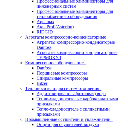
Профессиональные элиминейторы для
инженерных систем
Профессиональные элиминейторы для
теплообменного оборудования
Aquamax
АкваProf (Asterion)
RIDGID
Агрегаты компрессорно-конденсаторные
Агрегаты компрессорно-конденсаторые
Danfoss
Агрегаты компрессорно-конденсаторные
ТЕРМОКУЛ
Компрессорное оборудование
Danfoss
Поршневые компрессоры
Спиральные компрессоры
Bitzer
Теплоносители для систем отопления
Аддитивированная (котловая) вода
Тепло-хладоноситель с карбоксилатными
присадками
Тепло-хладоноситель с силикатными
присадками
Промышленные осушители и увлажнители
Опции для осушителей воздуха