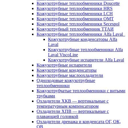
Кожухотрубные теплообменники Doucette
Кожухотрубные теплообменники HRS
Кожухотрубные теплообменники LCH
Кожухотрубные теплообменники OMT
Кожухотрубные теплообменники Secespol
Кожухотрубный теплообменник ТТАИ
Кожухотрубные теплообменники Alfa Laval
Кожухотрубные конденсаторы Alfa
Laval
Кожухотрубные теплообменники Alfa
Laval ViscoLine
Кожухотрубные испарители Alfa Laval
Кожухотрубные испарители
Кожухотрубные конденсаторы
Кожухотрубные маслоохладители
Одноходовые кожухотрубные
теплообменники
Кожухотрубчатые теплообменники с витыми
трубками
Охладители ХКВ — вертикальные с
температурным компенсатором
Охладители ХПВ — вертикальные с
плавающей головкой
Охладители дренажа и конденсата ОГ, ОК,
ОВ