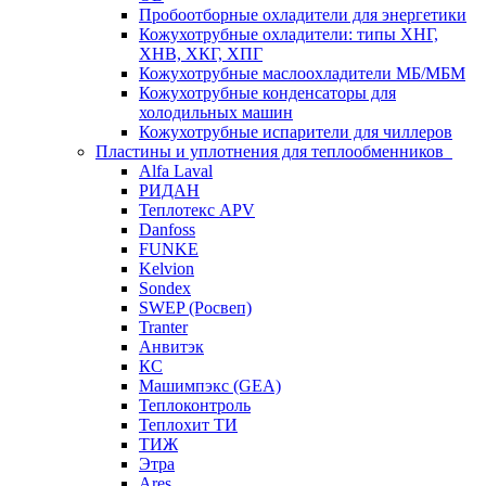
Пробоотборные охладители для энергетики
Кожухотрубные охладители: типы ХНГ,
ХНВ, ХКГ, ХПГ
Кожухотрубные маслоохладители МБ/МБМ
Кожухотрубные конденсаторы для
холодильных машин
Кожухотрубные испарители для чиллеров
Пластины и уплотнения для теплообменников
Alfa Laval
РИДАН
Теплотекс APV
Danfoss
FUNKE
Kelvion
Sondex
SWEP (Росвеп)
Tranter
Анвитэк
КС
Машимпэкс (GEA)
Теплоконтроль
Теплохит ТИ
ТИЖ
Этра
Ares