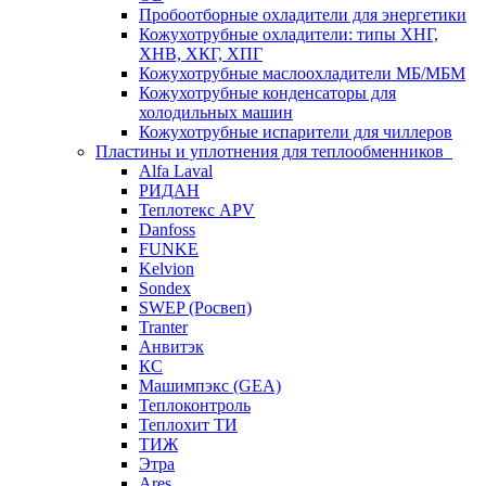
Пробоотборные охладители для энергетики
Кожухотрубные охладители: типы ХНГ,
ХНВ, ХКГ, ХПГ
Кожухотрубные маслоохладители МБ/МБМ
Кожухотрубные конденсаторы для
холодильных машин
Кожухотрубные испарители для чиллеров
Пластины и уплотнения для теплообменников
Alfa Laval
РИДАН
Теплотекс APV
Danfoss
FUNKE
Kelvion
Sondex
SWEP (Росвеп)
Tranter
Анвитэк
КС
Машимпэкс (GEA)
Теплоконтроль
Теплохит ТИ
ТИЖ
Этра
Ares