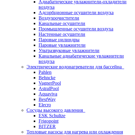
Адиабатические увлажнители-охладители
воздуха
Адсорбционные осушители воздуха
Воздухоочистители
Канальные осушители
Промышленные осушители воздуха
Настенные осушители
Паровые цилиндры
Паровые увлажнители
Ультразвуковые увлажнители
Канальные адиабатические увлажнители
воздуха
Электрические водонагреватели для бассейна
Pahlen
Behncke
VagnerPool
AstralPool
Aquaviva
BestWay
Elecro
Сосуды высокого давления
ESK Schultze
Frigopoint
BITZER
Тепловые насосы для нагрева или охлаждения