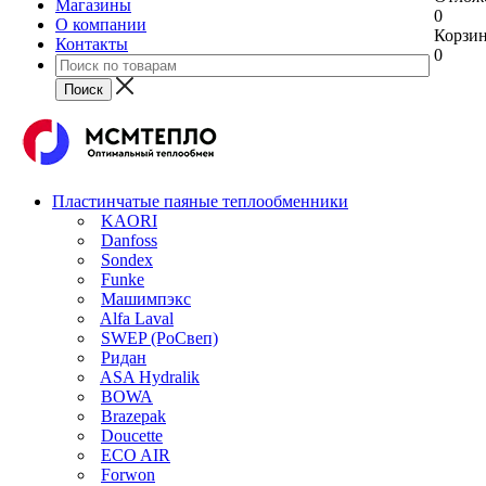
Магазины
0
О компании
Корзи
Контакты
0
Пластинчатые паяные теплообменники
KAORI
Danfoss
Sondex
Funke
Машимпэкс
Alfa Laval
SWEP (РоСвеп)
Ридан
ASA Hydralik
BOWA
Brazepak
Doucette
ECO AIR
Forwon