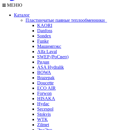
МЕНЮ
Каталог
Пластинчатые паяные теплообменники
KAORI
Danfoss
Sondex
Funke
Машимпэкс
Alfa Laval
SWEP (РоСвеп)
Ридан
ASA Hydralik
BOWA
Brazepak
Doucette
ECO AIR
Forwon
HISAKA
Hydac
Secespol
Stokvis
WTK
Zilmet
ЭксЭко