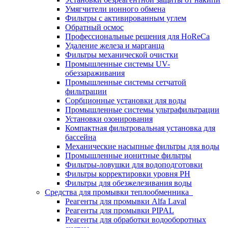
Умягчители ионного обмена
Фильтры с активированным углем
Обратный осмос
Профессиональные решения для HoReCa
Удаление железа и марганца
Фильтры механической очистки
Промышленные системы UV-
обеззараживания
Промышленные системы сетчатой
фильтрации
Сорбционные установки для воды
Промышленные системы ультрафильтрации
Установки озонирования
Компактная фильтровальная установка для
бассейна
Механические насыпные фильтры для воды
Промышленные ионитные фильтры
Фильтры-ловушки для водоподготовки
Фильтры корректировки уровня PH
Фильтры для обезжелезивания воды
Средства для промывки теплообменника
Реагенты для промывки Alfa Laval
Реагенты для промывки PIPAL
Реагенты для обработки водооборотных