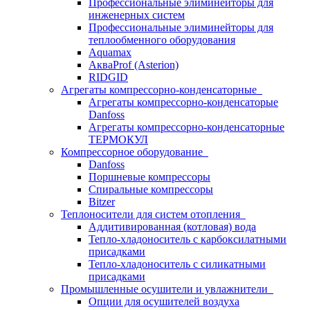
Профессиональные элиминейторы для
инженерных систем
Профессиональные элиминейторы для
теплообменного оборудования
Aquamax
АкваProf (Asterion)
RIDGID
Агрегаты компрессорно-конденсаторные
Агрегаты компрессорно-конденсаторые
Danfoss
Агрегаты компрессорно-конденсаторные
ТЕРМОКУЛ
Компрессорное оборудование
Danfoss
Поршневые компрессоры
Спиральные компрессоры
Bitzer
Теплоносители для систем отопления
Аддитивированная (котловая) вода
Тепло-хладоноситель с карбоксилатными
присадками
Тепло-хладоноситель с силикатными
присадками
Промышленные осушители и увлажнители
Опции для осушителей воздуха