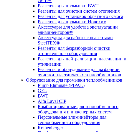
систем
Реагенты для промывки BWT
Реагенты для очистки систем отопления
Реагенты для установок обратного осмоса
Реагенты для промывки Новохим
Аксессуары для удобства эксплуатации
элиминейторов®
Аксессуары для работы с реагентами
SteelTEX®
Реагенты для безразборной очистки
отопительного оборудования
Реагенты для нейтрализации, пассивации и
утилизации
Реагенты и оборудование для разборной
очистки пластинчатых теплообменников
Оборудование для промывки теплообменников
Pump Eliminate (PIPAL)
GEL
BWT
Alfa Laval CIP
Комбинированные для теплообменного
оборудования и инженерных систем
Персональные элиминейторы для
теплообменного оборудования
Rothenberger