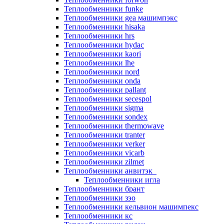
Теплообменники funke
Теплообменники gea машимпэкс
Теплообменники hisaka
Теплообменники hrs
Теплообменники hydac
Теплообменники kaori
Теплообменники lhe
Теплообменники nord
Теплообменники onda
Теплообменники pallant
Теплообменники secespol
Теплообменники sigma
Теплообменники sondex
Теплообменники thermowave
Теплообменники tranter
Теплообменники verker
Теплообменники vicarb
Теплообменники zilmet
Теплообменники анвитэк
Теплообменники игла
Теплообменники брант
Теплообменники зэо
Теплообменники кельвион машимпекс
Теплообменники кс