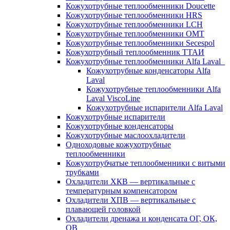
Кожухотрубные теплообменники Doucette
Кожухотрубные теплообменники HRS
Кожухотрубные теплообменники LCH
Кожухотрубные теплообменники OMT
Кожухотрубные теплообменники Secespol
Кожухотрубный теплообменник ТТАИ
Кожухотрубные теплообменники Alfa Laval
Кожухотрубные конденсаторы Alfa
Laval
Кожухотрубные теплообменники Alfa
Laval ViscoLine
Кожухотрубные испарители Alfa Laval
Кожухотрубные испарители
Кожухотрубные конденсаторы
Кожухотрубные маслоохладители
Одноходовые кожухотрубные
теплообменники
Кожухотрубчатые теплообменники с витыми
трубками
Охладители ХКВ — вертикальные с
температурным компенсатором
Охладители ХПВ — вертикальные с
плавающей головкой
Охладители дренажа и конденсата ОГ, ОК,
ОВ