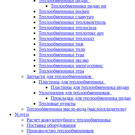
Теплообменники ридан
Теплообменники ридан нн
Теплообменники росвеп
Теплообменники славутич
Теплообменники теплоконтроль
Теплообменники теплосила
Теплообменники теплотекс apv
Теплообменники теплохит
Теплообменники тиж
Теплообменники тплр
Теплообменники ттаи
Теплообменники эксэко
Теплообменники энергосервис
Теплообменники этра
Запчасти для теплообменников
Пластины для теплообменника
Пластины для теплообменника ридан
Уплотнения для теплообменников
Прокладки для теплообменника ридан
Тепловые пункты
Теплообменники масло-вода (маслоохладители)
Услуги
Расчет кожухотрубного теплообменника
Поставка
оборудования
Производство теплообменников