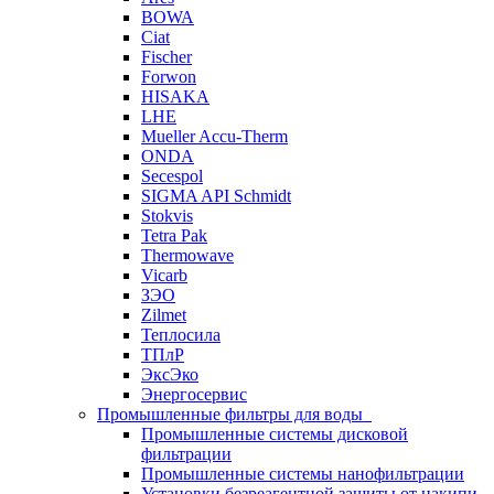
BOWA
Ciat
Fischer
Forwon
HISAKA
LHE
Mueller Accu-Therm
ONDA
Secespol
SIGMA API Schmidt
Stokvis
Tetra Pak
Thermowave
Vicarb
ЗЭО
Zilmet
Теплосила
ТПлР
ЭксЭко
Энергосервис
Промышленные фильтры для воды
Промышленные системы дисковой
фильтрации
Промышленные системы нанофильтрации
Установки безреагентной защиты от накипи