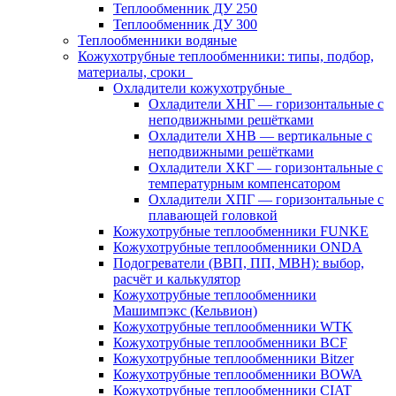
Теплообменник ДУ 250
Теплообменник ДУ 300
Теплообменники водяные
Кожухотрубные теплообменники: типы, подбор,
материалы, сроки
Охладители кожухотрубные
Охладители ХНГ — горизонтальные с
неподвижными решётками
Охладители ХНВ — вертикальные с
неподвижными решётками
Охладители ХКГ — горизонтальные с
температурным компенсатором
Охладители ХПГ — горизонтальные с
плавающей головкой
Кожухотрубные теплообменники FUNKE
Кожухотрубные теплообменники ONDA
Подогреватели (ВВП, ПП, МВН): выбор,
расчёт и калькулятор
Кожухотрубные теплообменники
Машимпэкс (Кельвион)
Кожухотрубные теплообменники WTK
Кожухотрубные теплообменники BCF
Кожухотрубные теплообменники Bitzer
Кожухотрубные теплообменники BOWA
Кожухотрубные теплообменники CIAT