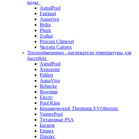
воды
AstralPool
Fairland
Aquaviva
Brilix
Phnix
Zodiac
Procopi Climexel
Чиллер Calorex
Теплообменники - нагреватели температуры для
бассейна
AstralPool
Xenozone
Pahlen
AquaViva
Behncke
Bowman
Elecro
Pool King
Керамический Thermotip EVOthermic
VagnerPool
Титановые PSA
Баском
Emaux
Dinotec