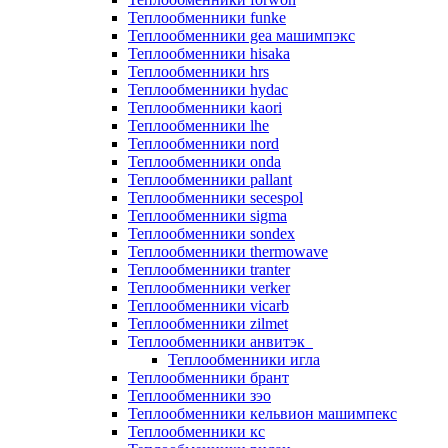
Теплообменники funke
Теплообменники gea машимпэкс
Теплообменники hisaka
Теплообменники hrs
Теплообменники hydac
Теплообменники kaori
Теплообменники lhe
Теплообменники nord
Теплообменники onda
Теплообменники pallant
Теплообменники secespol
Теплообменники sigma
Теплообменники sondex
Теплообменники thermowave
Теплообменники tranter
Теплообменники verker
Теплообменники vicarb
Теплообменники zilmet
Теплообменники анвитэк
Теплообменники игла
Теплообменники брант
Теплообменники зэо
Теплообменники кельвион машимпекс
Теплообменники кс