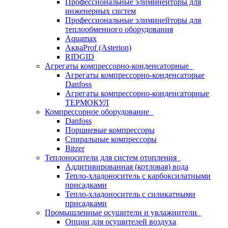
Профессиональные элиминейторы для
инженерных систем
Профессиональные элиминейторы для
теплообменного оборудования
Aquamax
АкваProf (Asterion)
RIDGID
Агрегаты компрессорно-конденсаторные
Агрегаты компрессорно-конденсаторые
Danfoss
Агрегаты компрессорно-конденсаторные
ТЕРМОКУЛ
Компрессорное оборудование
Danfoss
Поршневые компрессоры
Спиральные компрессоры
Bitzer
Теплоносители для систем отопления
Аддитивированная (котловая) вода
Тепло-хладоноситель с карбоксилатными
присадками
Тепло-хладоноситель с силикатными
присадками
Промышленные осушители и увлажнители
Опции для осушителей воздуха