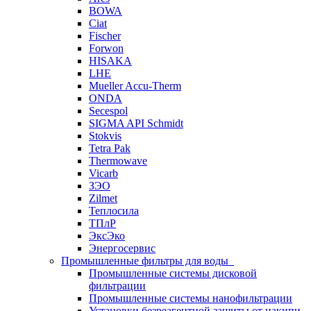
BOWA
Ciat
Fischer
Forwon
HISAKA
LHE
Mueller Accu-Therm
ONDA
Secespol
SIGMA API Schmidt
Stokvis
Tetra Pak
Thermowave
Vicarb
ЗЭО
Zilmet
Теплосила
ТПлР
ЭксЭко
Энергосервис
Промышленные фильтры для воды
Промышленные системы дисковой
фильтрации
Промышленные системы нанофильтрации
Установки безреагентной защиты от накипи