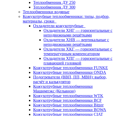
Теплообменник ДУ 250
Теплообменник ДУ 300
Теплообменники водяные
Кожухотрубные теплообменники: типы, подбор,
материалы, сроки
Охладители кожухотрубные
Охладители ХНГ — горизонтальные с
неподвижными решётками
Охладители ХНВ — вертикальные с
неподвижными решётками
Охладители ХКГ — горизонтальные с
температурным компенсатором
Охладители ХПГ — горизонтальные с
плавающей головкой
Кожухотрубные теплообменники FUNKE
Кожухотрубные теплообменники ONDA
Подогреватели (ВВП, ПП, МВН): выбор,
расчёт и калькулятор
Кожухотрубные теплообменники
Машимпэкс (Кельвион)
Кожухотрубные теплообменники WTK
Кожухотрубные теплообменники BCF
Кожухотрубные теплообменники Bitzer
Кожухотрубные теплообменники BOWA
Кожухотрубные теплообменники CIAT