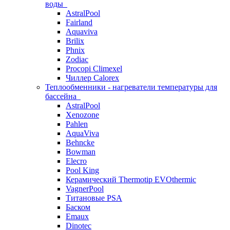
воды
AstralPool
Fairland
Aquaviva
Brilix
Phnix
Zodiac
Procopi Climexel
Чиллер Calorex
Теплообменники - нагреватели температуры для
бассейна
AstralPool
Xenozone
Pahlen
AquaViva
Behncke
Bowman
Elecro
Pool King
Керамический Thermotip EVOthermic
VagnerPool
Титановые PSA
Баском
Emaux
Dinotec