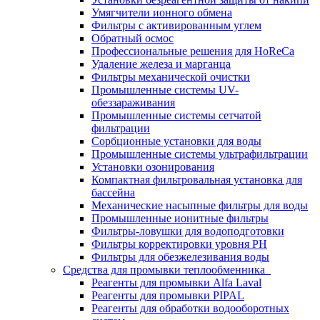
Умягчители ионного обмена
Фильтры с активированным углем
Обратный осмос
Профессиональные решения для HoReCa
Удаление железа и марганца
Фильтры механической очистки
Промышленные системы UV-
обеззараживания
Промышленные системы сетчатой
фильтрации
Сорбционные установки для воды
Промышленные системы ультрафильтрации
Установки озонирования
Компактная фильтровальная установка для
бассейна
Механические насыпные фильтры для воды
Промышленные ионитные фильтры
Фильтры-ловушки для водоподготовки
Фильтры корректировки уровня PH
Фильтры для обезжелезивания воды
Средства для промывки теплообменника
Реагенты для промывки Alfa Laval
Реагенты для промывки PIPAL
Реагенты для обработки водооборотных