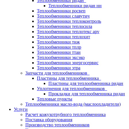
Теплообменники ридан
Теплообменники ридан нн
Теплообменники росвеп
Теплообменники славутич
Теплообменники теплоконтроль
Теплообменники теплосила
Теплообменники теплотекс apv
Теплообменники теплохит
Теплообменники тиж
Теплообменники тплр
Теплообменники ттаи
Теплообменники эксэко
Теплообменники энергосервис
Теплообменники этра
Запчасти для теплообменников
Пластины для теплообменника
Пластины для теплообменника ридан
Уплотнения для теплообменников
Прокладки для теплообменника ридан
Тепловые пункты
Теплообменники масло-вода (маслоохладители)
Услуги
Расчет кожухотрубного теплообменника
Поставка
оборудования
Производство теплообменников