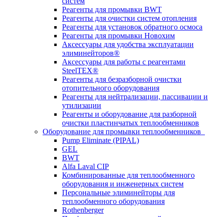
систем
Реагенты для промывки BWT
Реагенты для очистки систем отопления
Реагенты для установок обратного осмоса
Реагенты для промывки Новохим
Аксессуары для удобства эксплуатации
элиминейторов®
Аксессуары для работы с реагентами
SteelTEX®
Реагенты для безразборной очистки
отопительного оборудования
Реагенты для нейтрализации, пассивации и
утилизации
Реагенты и оборудование для разборной
очистки пластинчатых теплообменников
Оборудование для промывки теплообменников
Pump Eliminate (PIPAL)
GEL
BWT
Alfa Laval CIP
Комбинированные для теплообменного
оборудования и инженерных систем
Персональные элиминейторы для
теплообменного оборудования
Rothenberger