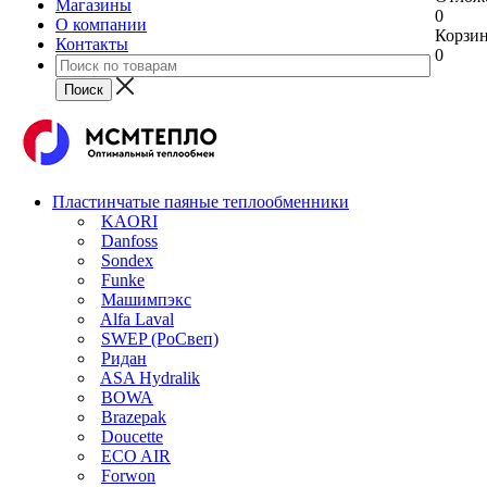
Магазины
0
О компании
Корзи
Контакты
0
Пластинчатые паяные теплообменники
KAORI
Danfoss
Sondex
Funke
Машимпэкс
Alfa Laval
SWEP (РоСвеп)
Ридан
ASA Hydralik
BOWA
Brazepak
Doucette
ECO AIR
Forwon