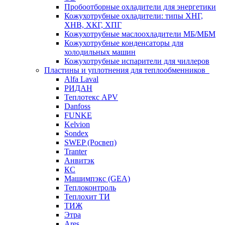
Пробоотборные охладители для энергетики
Кожухотрубные охладители: типы ХНГ,
ХНВ, ХКГ, ХПГ
Кожухотрубные маслоохладители МБ/МБМ
Кожухотрубные конденсаторы для
холодильных машин
Кожухотрубные испарители для чиллеров
Пластины и уплотнения для теплообменников
Alfa Laval
РИДАН
Теплотекс APV
Danfoss
FUNKE
Kelvion
Sondex
SWEP (Росвеп)
Tranter
Анвитэк
КС
Машимпэкс (GEA)
Теплоконтроль
Теплохит ТИ
ТИЖ
Этра
Ares