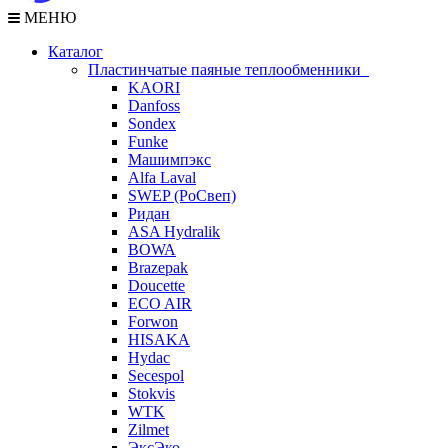
МЕНЮ
Каталог
Пластинчатые паяные теплообменники
KAORI
Danfoss
Sondex
Funke
Машимпэкс
Alfa Laval
SWEP (РоСвеп)
Ридан
ASA Hydralik
BOWA
Brazepak
Doucette
ECO AIR
Forwon
HISAKA
Hydac
Secespol
Stokvis
WTK
Zilmet
ЭксЭко