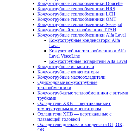
Кожухотрубные теплообменники Doucette
Кожухотрубные теплообменники HRS
Кожухотрубные теплообменники LCH
Кожухотрубные теплообменники OMT
Кожухотрубные теплообменники Secespol
Кожухотрубный теплообменник ТТАИ
Кожухотрубные теплообменники Alfa Laval
Кожухотрубные конденсаторы Alfa
Laval
Кожухотрубные теплообменники Alfa
Laval ViscoLine
Кожухотрубные испарители Alfa Laval
Кожухотрубные испарители
Кожухотрубные конденсаторы
Кожухотрубные маслоохладители
Одноходовые кожухотрубные
теплообменники
Кожухотрубчатые теплообменники с витыми
трубками
Охладители ХКВ — вертикальные с
температурным компенсатором
Охладители ХПВ — вертикальные с
плавающей головкой
Охладители дренажа и конденсата ОГ, ОК,
ОВ