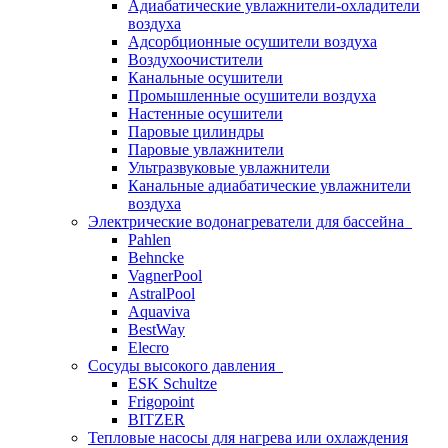
Адиабатические увлажнители-охладители
воздуха
Адсорбционные осушители воздуха
Воздухоочистители
Канальные осушители
Промышленные осушители воздуха
Настенные осушители
Паровые цилиндры
Паровые увлажнители
Ультразвуковые увлажнители
Канальные адиабатические увлажнители
воздуха
Электрические водонагреватели для бассейна
Pahlen
Behncke
VagnerPool
AstralPool
Aquaviva
BestWay
Elecro
Сосуды высокого давления
ESK Schultze
Frigopoint
BITZER
Тепловые насосы для нагрева или охлаждения