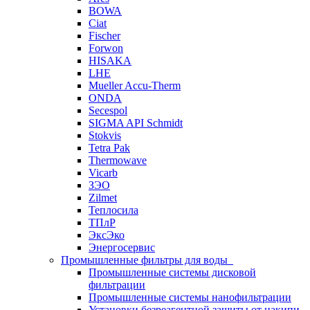
BOWA
Ciat
Fischer
Forwon
HISAKA
LHE
Mueller Accu-Therm
ONDA
Secespol
SIGMA API Schmidt
Stokvis
Tetra Pak
Thermowave
Vicarb
ЗЭО
Zilmet
Теплосила
ТПлР
ЭксЭко
Энергосервис
Промышленные фильтры для воды
Промышленные системы дисковой
фильтрации
Промышленные системы нанофильтрации
Установки безреагентной защиты от накипи