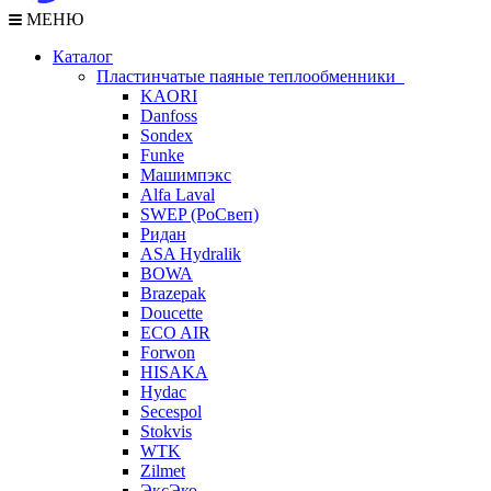
МЕНЮ
Каталог
Пластинчатые паяные теплообменники
KAORI
Danfoss
Sondex
Funke
Машимпэкс
Alfa Laval
SWEP (РоСвеп)
Ридан
ASA Hydralik
BOWA
Brazepak
Doucette
ECO AIR
Forwon
HISAKA
Hydac
Secespol
Stokvis
WTK
Zilmet
ЭксЭко