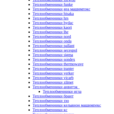
Теплообменники funke
Теплообменники gea машимпэкс
Теплообменники hisaka
Теплообменники hrs
Теплообменники hydac
Теплообменники kaori
Теплообменники lhe
Теплообменники nord
Теплообменники onda
Теплообменники pallant
Теплообменники secespol
Теплообменники sigma
Теплообменники sondex
Теплообменники thermowave
Теплообменники tranter
Теплообменники verker
Теплообменники vicarb
Теплообменники zilmet
Теплообменники анвитэк
Теплообменники игла
Теплообменники брант
Теплообменники зэо
Теплообменники кельвион машимпекс
Теплообменники кс