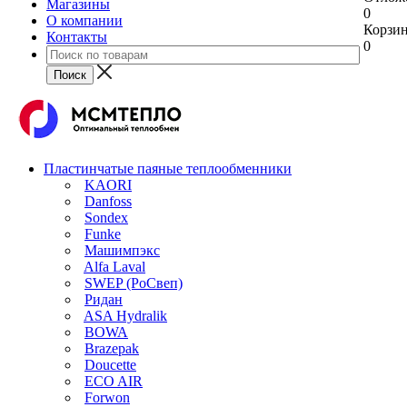
Магазины
0
О компании
Корзи
Контакты
0
Пластинчатые паяные теплообменники
KAORI
Danfoss
Sondex
Funke
Машимпэкс
Alfa Laval
SWEP (РоСвеп)
Ридан
ASA Hydralik
BOWA
Brazepak
Doucette
ECO AIR
Forwon