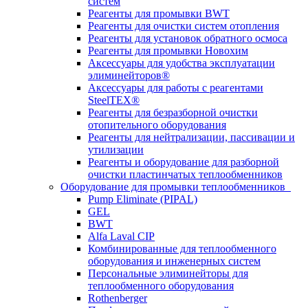
систем
Реагенты для промывки BWT
Реагенты для очистки систем отопления
Реагенты для установок обратного осмоса
Реагенты для промывки Новохим
Аксессуары для удобства эксплуатации
элиминейторов®
Аксессуары для работы с реагентами
SteelTEX®
Реагенты для безразборной очистки
отопительного оборудования
Реагенты для нейтрализации, пассивации и
утилизации
Реагенты и оборудование для разборной
очистки пластинчатых теплообменников
Оборудование для промывки теплообменников
Pump Eliminate (PIPAL)
GEL
BWT
Alfa Laval CIP
Комбинированные для теплообменного
оборудования и инженерных систем
Персональные элиминейторы для
теплообменного оборудования
Rothenberger