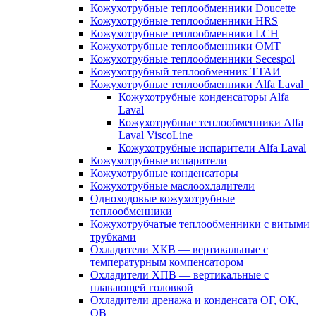
Кожухотрубные теплообменники Doucette
Кожухотрубные теплообменники HRS
Кожухотрубные теплообменники LCH
Кожухотрубные теплообменники OMT
Кожухотрубные теплообменники Secespol
Кожухотрубный теплообменник ТТАИ
Кожухотрубные теплообменники Alfa Laval
Кожухотрубные конденсаторы Alfa
Laval
Кожухотрубные теплообменники Alfa
Laval ViscoLine
Кожухотрубные испарители Alfa Laval
Кожухотрубные испарители
Кожухотрубные конденсаторы
Кожухотрубные маслоохладители
Одноходовые кожухотрубные
теплообменники
Кожухотрубчатые теплообменники с витыми
трубками
Охладители ХКВ — вертикальные с
температурным компенсатором
Охладители ХПВ — вертикальные с
плавающей головкой
Охладители дренажа и конденсата ОГ, ОК,
ОВ