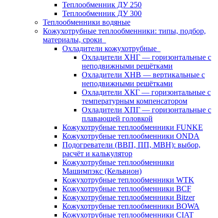
Теплообменник ДУ 250
Теплообменник ДУ 300
Теплообменники водяные
Кожухотрубные теплообменники: типы, подбор,
материалы, сроки
Охладители кожухотрубные
Охладители ХНГ — горизонтальные с
неподвижными решётками
Охладители ХНВ — вертикальные с
неподвижными решётками
Охладители ХКГ — горизонтальные с
температурным компенсатором
Охладители ХПГ — горизонтальные с
плавающей головкой
Кожухотрубные теплообменники FUNKE
Кожухотрубные теплообменники ONDA
Подогреватели (ВВП, ПП, МВН): выбор,
расчёт и калькулятор
Кожухотрубные теплообменники
Машимпэкс (Кельвион)
Кожухотрубные теплообменники WTK
Кожухотрубные теплообменники BCF
Кожухотрубные теплообменники Bitzer
Кожухотрубные теплообменники BOWA
Кожухотрубные теплообменники CIAT