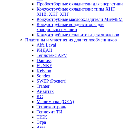
Пробоотборные охладители для энергетики
Кожухотрубные охладители: типы ХНГ,
ХНВ, ХКГ, ХПГ
Кожухотрубные маслоохладители МБ/МБМ
Кожухотрубные конденсаторы для
холодильных машин
Кожухотрубные испарители для чиллеров
Пластины и уплотнения для теплообменников
Alfa Laval
РИДАН
Теплотекс APV
Danfoss
FUNKE
Kelvion
Sondex
SWEP (Росвеп)
Tranter
Анвитэк
КС
Машимпэкс (GEA)
Теплоконтроль
Теплохит ТИ
ТИЖ
Этра
Ares