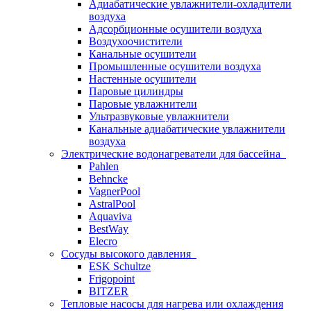
Адиабатические увлажнители-охладители
воздуха
Адсорбционные осушители воздуха
Воздухоочистители
Канальные осушители
Промышленные осушители воздуха
Настенные осушители
Паровые цилиндры
Паровые увлажнители
Ультразвуковые увлажнители
Канальные адиабатические увлажнители
воздуха
Электрические водонагреватели для бассейна
Pahlen
Behncke
VagnerPool
AstralPool
Aquaviva
BestWay
Elecro
Сосуды высокого давления
ESK Schultze
Frigopoint
BITZER
Тепловые насосы для нагрева или охлаждения