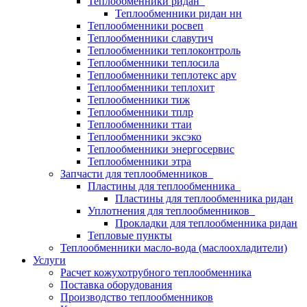
Теплообменники ридан
Теплообменники ридан нн
Теплообменники росвеп
Теплообменники славутич
Теплообменники теплоконтроль
Теплообменники теплосила
Теплообменники теплотекс apv
Теплообменники теплохит
Теплообменники тиж
Теплообменники тплр
Теплообменники ттаи
Теплообменники эксэко
Теплообменники энергосервис
Теплообменники этра
Запчасти для теплообменников
Пластины для теплообменника
Пластины для теплообменника ридан
Уплотнения для теплообменников
Прокладки для теплообменника ридан
Тепловые пункты
Теплообменники масло-вода (маслоохладители)
Услуги
Расчет кожухотрубного теплообменника
Поставка
оборудования
Производство теплообменников