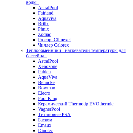
воды
AstralPool
Fairland
Aquaviva
Brilix
Phnix
Zodiac
Procopi Climexel
Чиллер Calorex
Теплообменники - нагреватели температуры для
бассейна
AstralPool
Xenozone
Pahlen
AquaViva
Behncke
Bowman
Elecro
Pool King
Керамический Thermotip EVOthermic
VagnerPool
Титановые PSA
Баском
Emaux
Dinotec