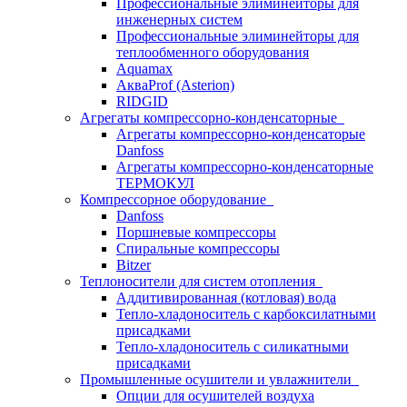
Профессиональные элиминейторы для
инженерных систем
Профессиональные элиминейторы для
теплообменного оборудования
Aquamax
АкваProf (Asterion)
RIDGID
Агрегаты компрессорно-конденсаторные
Агрегаты компрессорно-конденсаторые
Danfoss
Агрегаты компрессорно-конденсаторные
ТЕРМОКУЛ
Компрессорное оборудование
Danfoss
Поршневые компрессоры
Спиральные компрессоры
Bitzer
Теплоносители для систем отопления
Аддитивированная (котловая) вода
Тепло-хладоноситель с карбоксилатными
присадками
Тепло-хладоноситель с силикатными
присадками
Промышленные осушители и увлажнители
Опции для осушителей воздуха