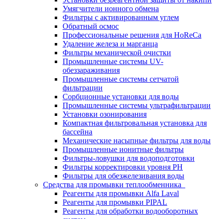
Умягчители ионного обмена
Фильтры с активированным углем
Обратный осмос
Профессиональные решения для HoReCa
Удаление железа и марганца
Фильтры механической очистки
Промышленные системы UV-
обеззараживания
Промышленные системы сетчатой
фильтрации
Сорбционные установки для воды
Промышленные системы ультрафильтрации
Установки озонирования
Компактная фильтровальная установка для
бассейна
Механические насыпные фильтры для воды
Промышленные ионитные фильтры
Фильтры-ловушки для водоподготовки
Фильтры корректировки уровня PH
Фильтры для обезжелезивания воды
Средства для промывки теплообменника
Реагенты для промывки Alfa Laval
Реагенты для промывки PIPAL
Реагенты для обработки водооборотных