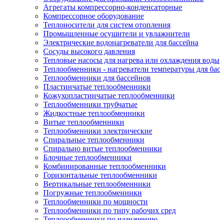
Агрегаты компрессорно-конденсаторные
Компрессорное оборудование
Теплоносители для систем отопления
Промышленные осушители и увлажнители
Электрические водонагреватели для бассейна
Сосуды высокого давления
Тепловые насосы для нагрева или охлаждения воды
Теплообменники - нагреватели температуры для ба
Теплообменники для бассейнов
Пластинчатые теплообменники
Кожухопластинчатые теплообменники
Теплообменники трубчатые
Жидкостные теплообменники
Витые теплообменники
Теплообменники электрические
Спиральные теплообменники
Спирально витые теплообменники
Блочные теплообменники
Комбинированные теплообменники
Горизонтальные теплообменники
Вертикальные теплообменники
Погружные теплообменники
Теплообменники по мощности
Теплообменники по типу рабочих сред
Теплоообменники по назначению