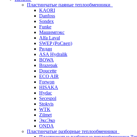
Пластинчатые паяные теплообменники
KAORI
Danfoss
Sondex
Funke
Машимпэкс
Alfa Laval
SWEP (РоСвеп)
Ридан
ASA Hydralik
BOWA
Brazepak
Doucette
ECO AIR
Forwon
HISAKA
Hydac
Secespol
Stokvis
WTK
Zilmet
ЭксЭко
ONDA
Пластинчатые разборные теплообменники
Пластинчатые разборные теплообменники Те