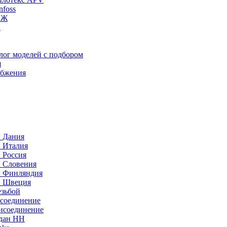
foss
ИЖ
C
лог моделей с подбором
я
абжения
: Дания
: Италия
 Россия
: Словения
: Финляндия
: Швеция
езьбой
исоединение
исоединение
идан НН