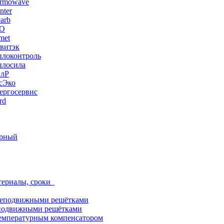
ermowave
nter
arb
ЭО
met
витэк
плоконтроль
плосила
ПлР
сЭко
ергосервис
rd
орный
териалы, сроки
неподвижными решётками
подвижными решётками
емпературным компенсатором