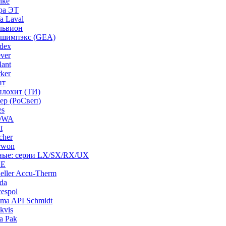
nke
ра ЭТ
a Laval
львион
ашимпэкс (GEA)
dex
ver
ant
ker
нт
плохит (ТИ)
ep (РоСвеп)
es
BOWA
t
cher
rwon
рные: серии LX/SX/RX/UX
HE
ller Accu-Therm
da
espol
ma API Schmidt
kvis
a Pak