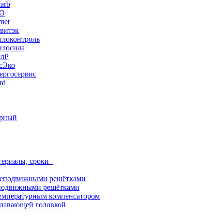
arb
ЭО
met
витэк
плоконтроль
плосила
ПлР
сЭко
ергосервис
rd
орный
териалы, сроки
неподвижными решётками
подвижными решётками
емпературным компенсатором
лавающей головкой