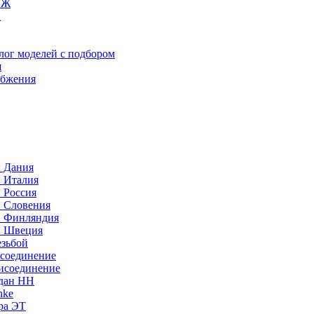
ИЖ
C
лог моделей с подбором
я
абжения
: Дания
: Италия
 Россия
: Словения
: Финляндия
: Швеция
езьбой
исоединение
исоединение
идан НН
nke
ра ЭТ