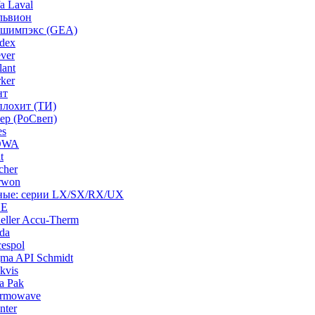
a Laval
львион
ашимпэкс (GEA)
dex
ver
ant
ker
нт
плохит (ТИ)
ep (РоСвеп)
es
BOWA
t
cher
rwon
рные: серии LX/SX/RX/UX
HE
ller Accu-Therm
da
espol
ma API Schmidt
kvis
a Pak
ermowave
nter