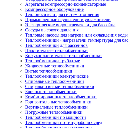
Агрегаты компрессорно-конденсаторные
Компрессорное оборудование
Теплоносители для систем отопления
Промышленные осушители и увлажнители
Электрические водонагреватели для бассейна
Сосуды высокого давления
Тепловые насосы для нагрева или охлаждения воды
Теплообменники - нагреватели температуры для ба
Теплообменники для бассейнов
Пластинчатые теплообменники
Кожухопластинчатые теплообменники
Теплообменники трубчатые
Жидкостные теплообменники
Витые теплообменники
Теплообменники электрические
Спиральные теплообменники
Спирально витые теплообменники
Блочные теплообменники
Комбинированные теплообменники
Горизонтальные теплообменники
Вертикальные теплообменники
Погружные теплообменники
Теплообменники по мощности
Теплообменники по типу рабочих сред
Теплоообменники по назначению