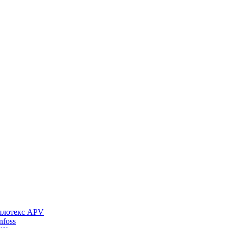
плотекс APV
foss