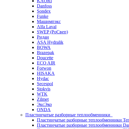
KAORI
Danfoss
Sondex
Funke
Машимпэкс
Alfa Laval
SWEP (РоСвеп)
Ридан
ASA Hydralik
BOWA
Brazepak
Doucette
ECO AIR
Forwon
HISAKA
Hydac
Secespol
Stokvis
WTK
Zilmet
ЭксЭко
ONDA
Пластинчатые разборные теплообменники
Пластинчатые разборные теплообменники Те
Пластинчатые разборные теплообменники Dan