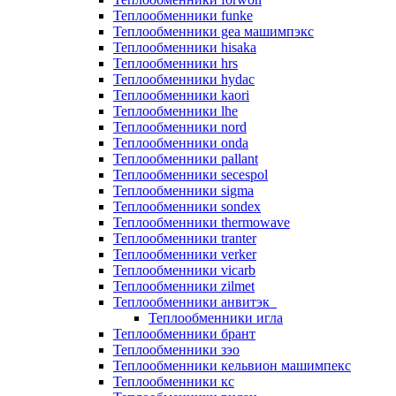
Теплообменники funke
Теплообменники gea машимпэкс
Теплообменники hisaka
Теплообменники hrs
Теплообменники hydac
Теплообменники kaori
Теплообменники lhe
Теплообменники nord
Теплообменники onda
Теплообменники pallant
Теплообменники secespol
Теплообменники sigma
Теплообменники sondex
Теплообменники thermowave
Теплообменники tranter
Теплообменники verker
Теплообменники vicarb
Теплообменники zilmet
Теплообменники анвитэк
Теплообменники игла
Теплообменники брант
Теплообменники зэо
Теплообменники кельвион машимпекс
Теплообменники кс