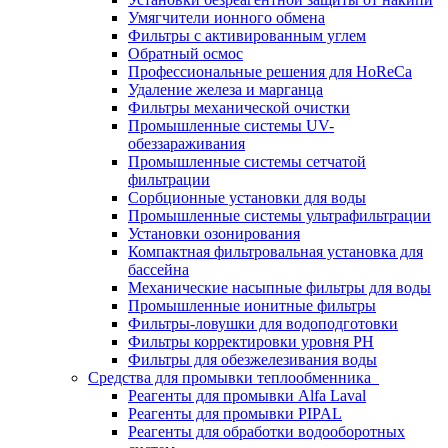
Умягчители ионного обмена
Фильтры с активированным углем
Обратный осмос
Профессиональные решения для HoReCa
Удаление железа и марганца
Фильтры механической очистки
Промышленные системы UV-
обеззараживания
Промышленные системы сетчатой
фильтрации
Сорбционные установки для воды
Промышленные системы ультрафильтрации
Установки озонирования
Компактная фильтровальная установка для
бассейна
Механические насыпные фильтры для воды
Промышленные ионитные фильтры
Фильтры-ловушки для водоподготовки
Фильтры корректировки уровня PH
Фильтры для обезжелезивания воды
Средства для промывки теплообменника
Реагенты для промывки Alfa Laval
Реагенты для промывки PIPAL
Реагенты для обработки водооборотных