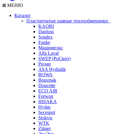
МЕНЮ
Каталог
Пластинчатые паяные теплообменники
KAORI
Danfoss
Sondex
Funke
Машимпэкс
Alfa Laval
SWEP (РоСвеп)
Ридан
ASA Hydralik
BOWA
Brazepak
Doucette
ECO AIR
Forwon
HISAKA
Hydac
Secespol
Stokvis
WTK
Zilmet
ЭксЭко