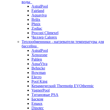
воды
AstralPool
Fairland
Aquaviva
Brilix
Phnix
Zodiac
Procopi Climexel
Чиллер Calorex
Теплообменники - нагреватели температуры для
бассейна
AstralPool
Xenozone
Pahlen
AquaViva
Behncke
Bowman
Elecro
Pool King
Керамический Thermotip EVOthermic
VagnerPool
Титановые PSA
Баском
Emaux
Dinotec