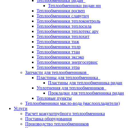
Теплообменники ридан
Теплообменники ридан нн
Теплообменники росвеп
Теплообменники славутич
Теплообменники теплоконтроль
Теплообменники теплосила
Теплообменники теплотекс apv
Теплообменники теплохит
Теплообменники тиж
Теплообменники тплр
Теплообменники ттаи
Теплообменники эксэко
Теплообменники энергосервис
Теплообменники этра
Запчасти для теплообменников
Пластины для теплообменника
Пластины для теплообменника ридан
Уплотнения для теплообменников
Прокладки для теплообменника ридан
Тепловые пункты
Теплообменники масло-вода (маслоохладители)
Услуги
Расчет кожухотрубного теплообменника
Поставка
оборудования
Производство теплообменников