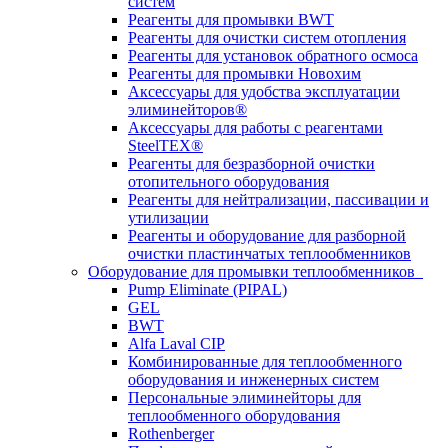
систем
Реагенты для промывки BWT
Реагенты для очистки систем отопления
Реагенты для установок обратного осмоса
Реагенты для промывки Новохим
Аксессуары для удобства эксплуатации
элиминейторов®
Аксессуары для работы с реагентами
SteelTEX®
Реагенты для безразборной очистки
отопительного оборудования
Реагенты для нейтрализации, пассивации и
утилизации
Реагенты и оборудование для разборной
очистки пластинчатых теплообменников
Оборудование для промывки теплообменников
Pump Eliminate (PIPAL)
GEL
BWT
Alfa Laval CIP
Комбинированные для теплообменного
оборудования и инженерных систем
Персональные элиминейторы для
теплообменного оборудования
Rothenberger