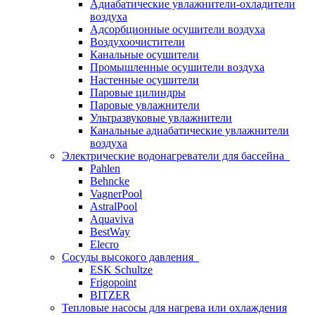
Адиабатические увлажнители-охладители
воздуха
Адсорбционные осушители воздуха
Воздухоочистители
Канальные осушители
Промышленные осушители воздуха
Настенные осушители
Паровые цилиндры
Паровые увлажнители
Ультразвуковые увлажнители
Канальные адиабатические увлажнители
воздуха
Электрические водонагреватели для бассейна
Pahlen
Behncke
VagnerPool
AstralPool
Aquaviva
BestWay
Elecro
Сосуды высокого давления
ESK Schultze
Frigopoint
BITZER
Тепловые насосы для нагрева или охлаждения