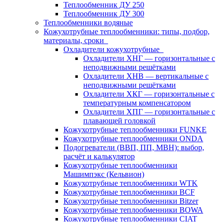
Теплообменник ДУ 250
Теплообменник ДУ 300
Теплообменники водяные
Кожухотрубные теплообменники: типы, подбор,
материалы, сроки
Охладители кожухотрубные
Охладители ХНГ — горизонтальные с
неподвижными решётками
Охладители ХНВ — вертикальные с
неподвижными решётками
Охладители ХКГ — горизонтальные с
температурным компенсатором
Охладители ХПГ — горизонтальные с
плавающей головкой
Кожухотрубные теплообменники FUNKE
Кожухотрубные теплообменники ONDA
Подогреватели (ВВП, ПП, МВН): выбор,
расчёт и калькулятор
Кожухотрубные теплообменники
Машимпэкс (Кельвион)
Кожухотрубные теплообменники WTK
Кожухотрубные теплообменники BCF
Кожухотрубные теплообменники Bitzer
Кожухотрубные теплообменники BOWA
Кожухотрубные теплообменники CIAT