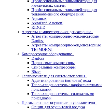
Профессиональные элиминейторы для
инженерных систем
Профессиональные элиминейторы для
теплообменного оборудования
Aquamax
АкваProf (Asterion)
RIDGID
Агрегаты компрессорно-конденсаторные
Агрегаты компрессорно-конденсаторые
Danfoss
Агрегаты компрессорно-конденсаторные
ТЕРМОКУЛ
Компрессорное оборудование
Danfoss
Поршневые компрессоры
Спиральные компрессоры
Bitzer
Теплоносители для систем отопления
Аддитивированная (котловая) вода
Тепло-хладоноситель с карбоксилатными
присадками
Тепло-хладоноситель с силикатными
присадками
Промышленные осушители и увлажнители
Опции для осушителей воздуха