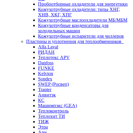
Пробоотборные охладители для энергетики
Кожухотрубные охладители: типы ХНГ,
ХНВ, ХКГ, ХПГ
Кожухотрубные маслоохладители МБ/МБМ
Кожухотрубные конденсаторы для
холодильных машин
Кожухотрубные испарители для чиллеров
Пластины и уплотнения для теплообменников
Alfa Laval
РИДАН
Теплотекс APV
Danfoss
FUNKE
Kelvion
Sondex
SWEP (Росвеп)
Tranter
Анвитэк
КС
Машимпэкс (GEA)
Теплоконтроль
Теплохит ТИ
ТИЖ
Этра
Ares