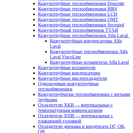
Кожухотрубные теплообменники Doucette
Кожухотрубные теплообменники HRS
Кожухотрубные теплообменники LCH
Кожухотрубные теплообменники OMT
Кожухотрубные теплообменники Secespol
Кожухотрубный теплообменник ТТАИ
Кожухотрубные теплообменники Alfa Laval
Кожухотрубные конденсаторы Alfa
Laval
Кожухотрубные теплообменники Alfa
Laval ViscoLine
Кожухотрубные испарители Alfa Laval
Кожухотрубные испарители
Кожухотрубные конденсаторы
Кожухотрубные маслоохладители
Одноходовые кожухотрубные
теплообменники
Кожухотрубчатые теплообменники с витыми
трубками
Охладители ХКВ — вертикальные с
температурным компенсатором
Охладители ХПВ — вертикальные с
плавающей головкой
Охладители дренажа и конденсата ОГ, ОК,
ОВ