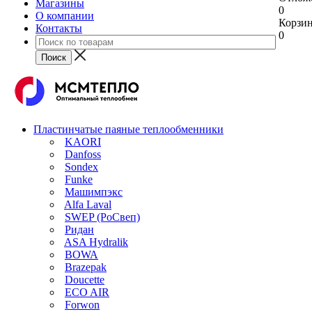
Магазины
0
О компании
Корзи
Контакты
0
Пластинчатые паяные теплообменники
KAORI
Danfoss
Sondex
Funke
Машимпэкс
Alfa Laval
SWEP (РоСвеп)
Ридан
ASA Hydralik
BOWA
Brazepak
Doucette
ECO AIR
Forwon