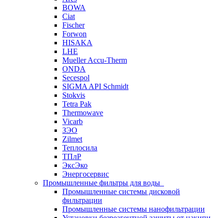
BOWA
Ciat
Fischer
Forwon
HISAKA
LHE
Mueller Accu-Therm
ONDA
Secespol
SIGMA API Schmidt
Stokvis
Tetra Pak
Thermowave
Vicarb
ЗЭО
Zilmet
Теплосила
ТПлР
ЭксЭко
Энергосервис
Промышленные фильтры для воды
Промышленные системы дисковой
фильтрации
Промышленные системы нанофильтрации
Установки безреагентной защиты от накипи