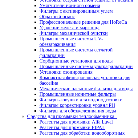
Умягчители ионного обмена
Фильтры с активированным углем
Обратный осмос
Профессиональные решения для HoReCa
Удаление железа и марганца
Фильтры механической очистки
Промышленные системы UV-
обеззараживания
Промышленные системы сетчатой
фильтрации
Сорбционные установки для воды
Промышленные системы ультрафильтрации
Установки озонирования
Компактная фильтровальная установка для
бассейна
Механические насыпные фильтры для воды
Промышленные ионитные фильтры
Фильтры-ловушки для водоподготовки
Фильтры корректировки уровня PH
Фильтры для обезжелезивания воды
Средства для промывки теплообменника
Реагенты для промывки Alfa Laval
Реагенты для промывки PIPAL
Реагенты для обработки водооборотных