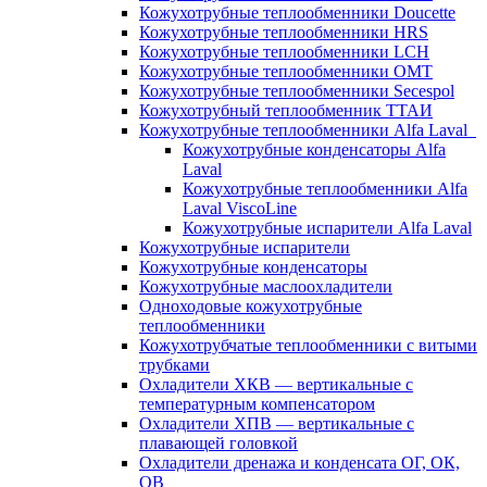
Кожухотрубные теплообменники Doucette
Кожухотрубные теплообменники HRS
Кожухотрубные теплообменники LCH
Кожухотрубные теплообменники OMT
Кожухотрубные теплообменники Secespol
Кожухотрубный теплообменник ТТАИ
Кожухотрубные теплообменники Alfa Laval
Кожухотрубные конденсаторы Alfa
Laval
Кожухотрубные теплообменники Alfa
Laval ViscoLine
Кожухотрубные испарители Alfa Laval
Кожухотрубные испарители
Кожухотрубные конденсаторы
Кожухотрубные маслоохладители
Одноходовые кожухотрубные
теплообменники
Кожухотрубчатые теплообменники с витыми
трубками
Охладители ХКВ — вертикальные с
температурным компенсатором
Охладители ХПВ — вертикальные с
плавающей головкой
Охладители дренажа и конденсата ОГ, ОК,
ОВ