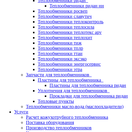
Теплообменники ридан
Теплообменники ридан нн
Теплообменники росвеп
Теплообменники славутич
Теплообменники теплоконтроль
Теплообменники теплосила
Теплообменники теплотекс apv
Теплообменники теплохит
Теплообменники тиж
Теплообменники тплр
Теплообменники ттаи
Теплообменники эксэко
Теплообменники энергосервис
Теплообменники этра
Запчасти для теплообменников
Пластины для теплообменника
Пластины для теплообменника ридан
Уплотнения для теплообменников
Прокладки для теплообменника ридан
Тепловые пункты
Теплообменники масло-вода (маслоохладители)
Услуги
Расчет кожухотрубного теплообменника
Поставка
оборудования
Производство теплообменников