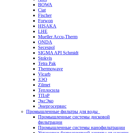
BOWA
Ciat
Fischer
Forwon
HISAKA
LHE
Mueller Accu-Therm
ONDA
Secespol
SIGMA API Schmidt
Stokvis
Tetra Pak
Thermowave
Vicarb
ЗЭО
Zilmet
Теплосила
ТПлР
ЭксЭко
Энергосервис
Промышленные фильтры для воды
Промышленные системы дисковой
фильтрации
Промышленные системы нанофильтрации
Установки безреагентной защиты от накипи