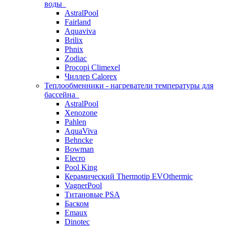
воды
AstralPool
Fairland
Aquaviva
Brilix
Phnix
Zodiac
Procopi Climexel
Чиллер Calorex
Теплообменники - нагреватели температуры для
бассейна
AstralPool
Xenozone
Pahlen
AquaViva
Behncke
Bowman
Elecro
Pool King
Керамический Thermotip EVOthermic
VagnerPool
Титановые PSA
Баском
Emaux
Dinotec