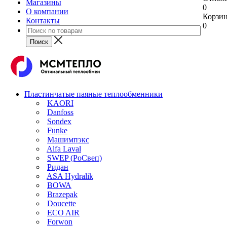
Магазины
0
О компании
Корзи
Контакты
0
Пластинчатые паяные теплообменники
KAORI
Danfoss
Sondex
Funke
Машимпэкс
Alfa Laval
SWEP (РоСвеп)
Ридан
ASA Hydralik
BOWA
Brazepak
Doucette
ECO AIR
Forwon