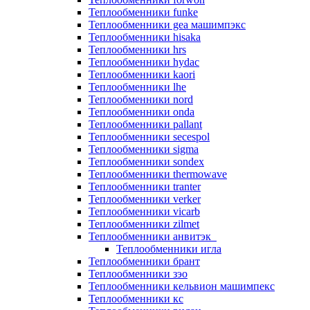
Теплообменники funke
Теплообменники gea машимпэкс
Теплообменники hisaka
Теплообменники hrs
Теплообменники hydac
Теплообменники kaori
Теплообменники lhe
Теплообменники nord
Теплообменники onda
Теплообменники pallant
Теплообменники secespol
Теплообменники sigma
Теплообменники sondex
Теплообменники thermowave
Теплообменники tranter
Теплообменники verker
Теплообменники vicarb
Теплообменники zilmet
Теплообменники анвитэк
Теплообменники игла
Теплообменники брант
Теплообменники зэо
Теплообменники кельвион машимпекс
Теплообменники кс