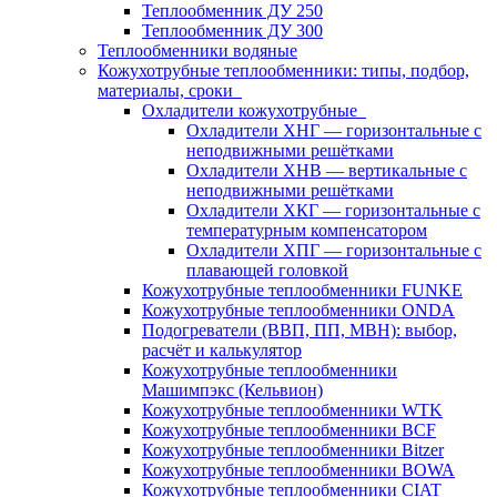
Теплообменник ДУ 250
Теплообменник ДУ 300
Теплообменники водяные
Кожухотрубные теплообменники: типы, подбор,
материалы, сроки
Охладители кожухотрубные
Охладители ХНГ — горизонтальные с
неподвижными решётками
Охладители ХНВ — вертикальные с
неподвижными решётками
Охладители ХКГ — горизонтальные с
температурным компенсатором
Охладители ХПГ — горизонтальные с
плавающей головкой
Кожухотрубные теплообменники FUNKE
Кожухотрубные теплообменники ONDA
Подогреватели (ВВП, ПП, МВН): выбор,
расчёт и калькулятор
Кожухотрубные теплообменники
Машимпэкс (Кельвион)
Кожухотрубные теплообменники WTK
Кожухотрубные теплообменники BCF
Кожухотрубные теплообменники Bitzer
Кожухотрубные теплообменники BOWA
Кожухотрубные теплообменники CIAT