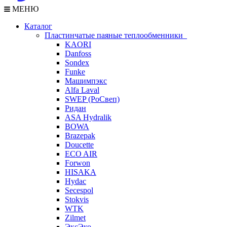
МЕНЮ
Каталог
Пластинчатые паяные теплообменники
KAORI
Danfoss
Sondex
Funke
Машимпэкс
Alfa Laval
SWEP (РоСвеп)
Ридан
ASA Hydralik
BOWA
Brazepak
Doucette
ECO AIR
Forwon
HISAKA
Hydac
Secespol
Stokvis
WTK
Zilmet
ЭксЭко