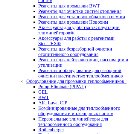
систем
Реагенты для промывки BWT
Реагенты для очистки систем отопления
Реагенты для установок обратного осмоса
Реагенты для промывки Новохим
Аксессуары для удобства эксплуатации
элиминейторов®
Аксессуары для работы с реагентами
SteelTEX®
Реагенты для безразборной очистки
отопительного оборудования
Реагенты для нейтрализации, пассивации и
утилизации
Реагенты и оборудование для разборной
очистки пластинчатых теплообменников
Оборудование для промывки теплообменников
Pump Eliminate (PIPAL)
GEL
BWT
Alfa Laval CIP
Комбинированные для теплообменного
оборудования и инженерных систем
Персональные элиминейторы для
теплообменного оборудования
Rothenberger