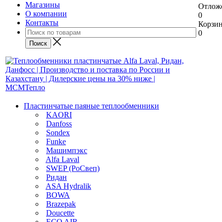
Магазины
Отлож
О компании
0
Контакты
Корзи
0
Пластинчатые паяные теплообменники
KAORI
Danfoss
Sondex
Funke
Машимпэкс
Alfa Laval
SWEP (РоСвеп)
Ридан
ASA Hydralik
BOWA
Brazepak
Doucette
ECO AIR