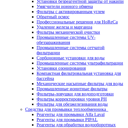
Установки безреагентной защиты от накипи
Умягчители ионного обмена
Фильтры с активированным углем
Обратный осмос
Профессиональные решения для HoReCa
Удаление железа и марганца
Фильтры механической очистки
Промышленные системы UV-
обеззараживания
Промышленные системы сетчатой
фильтрации
Сорбционные установки для воды
Промышленные системы ультрафильтрации
Установки озонирования
Компактная фильтровальная установка для
бассейна
Механические насыпные фильтры для воды
Промышленные ионитные фильтры
Фильтры-ловушки для водоподготовки
Фильтры корректировки уровня PH
Фильтры для обезжелезивания воды
Средства для промывки теплообменника
Реагенты для промывки Alfa Laval
Реагенты для промывки PIPAL
Реагенты для обработки водооборотных