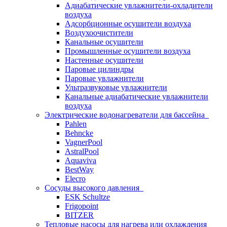
Адиабатические увлажнители-охладители
воздуха
Адсорбционные осушители воздуха
Воздухоочистители
Канальные осушители
Промышленные осушители воздуха
Настенные осушители
Паровые цилиндры
Паровые увлажнители
Ультразвуковые увлажнители
Канальные адиабатические увлажнители
воздуха
Электрические водонагреватели для бассейна
Pahlen
Behncke
VagnerPool
AstralPool
Aquaviva
BestWay
Elecro
Сосуды высокого давления
ESK Schultze
Frigopoint
BITZER
Тепловые насосы для нагрева или охлаждения