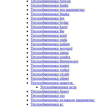
Теплообменники forwon
Теплообменники funke
Теплообменники gea машимпэкс
Теплообменники hisaka
Теплообменники hrs
Теплообменники hydac
Теплообменники kaori
Теплообменники lhe
Теплообменники nord
Теплообменники onda
Теплообменники pallant
Теплообменники secespol
Теплообменники sigma
Теплообменники sondex
Теплообменники thermowave
Теплообменники tranter
Теплообменники verker
Теплообменники vicarb
Теплообменники zilmet
Теплообменники анвитэк
Теплообменники игла
Теплообменники брант
Теплообменники зэо
Теплообменники кельвион машимпекс
Теплообменники кс