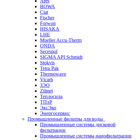
Ares
BOWA
Ciat
Fischer
Forwon
HISAKA
LHE
Mueller Accu-Therm
ONDA
Secespol
SIGMA API Schmidt
Stokvis
Tetra Pak
Thermowave
Vicarb
ЗЭО
Zilmet
Теплосила
ТПлР
ЭксЭко
Энергосервис
Промышленные фильтры для воды
Промышленные системы дисковой
фильтрации
Промышленные системы нанофильтрации