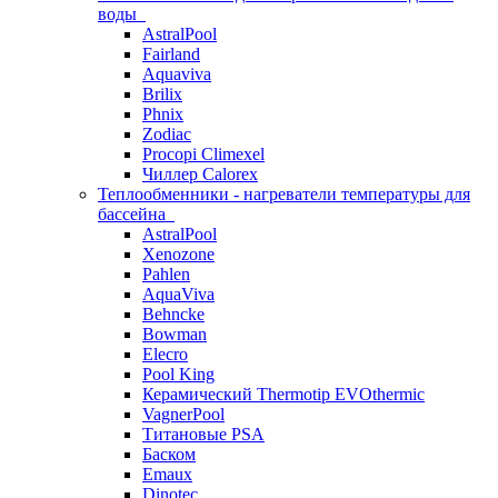
воды
AstralPool
Fairland
Aquaviva
Brilix
Phnix
Zodiac
Procopi Climexel
Чиллер Calorex
Теплообменники - нагреватели температуры для
бассейна
AstralPool
Xenozone
Pahlen
AquaViva
Behncke
Bowman
Elecro
Pool King
Керамический Thermotip EVOthermic
VagnerPool
Титановые PSA
Баском
Emaux
Dinotec