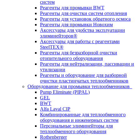
систем
Реагенты для промывки BWT
Реагенты для очистки систем отопления
Реагенты для установок обратного осмоса
Реагенты для промывки Новохим
Аксессуары для удобства эксплуатации
элиминейторов®
Аксессуары для работы с реагентами
SteelTEX®
Реагенты для безразборной очистки
отопительного оборудования
Реагенты для нейтрализации, пассивации и
утилизации
Реагенты и оборудование для разборной
очистки пластинчатых теплообменников
Оборудование для промывки теплообменников
Pump Eliminate (PIPAL)
GEL
BWT
Alfa Laval CIP
Комбинированные для теплообменного
оборудования и инженерных систем
Персональные элиминейторы для
теплообменного оборудования
Rothenberger