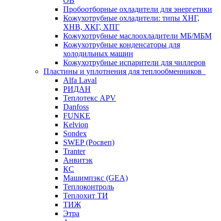
ОВ
Пробоотборные охладители для энергетики
Кожухотрубные охладители: типы ХНГ,
ХНВ, ХКГ, ХПГ
Кожухотрубные маслоохладители МБ/МБМ
Кожухотрубные конденсаторы для
холодильных машин
Кожухотрубные испарители для чиллеров
Пластины и уплотнения для теплообменников
Alfa Laval
РИДАН
Теплотекс APV
Danfoss
FUNKE
Kelvion
Sondex
SWEP (Росвеп)
Tranter
Анвитэк
КС
Машимпэкс (GEA)
Теплоконтроль
Теплохит ТИ
ТИЖ
Этра