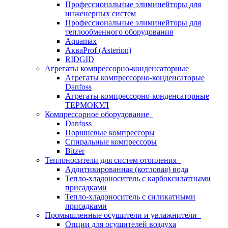
Профессиональные элиминейторы для
инженерных систем
Профессиональные элиминейторы для
теплообменного оборудования
Aquamax
АкваProf (Asterion)
RIDGID
Агрегаты компрессорно-конденсаторные
Агрегаты компрессорно-конденсаторые
Danfoss
Агрегаты компрессорно-конденсаторные
ТЕРМОКУЛ
Компрессорное оборудование
Danfoss
Поршневые компрессоры
Спиральные компрессоры
Bitzer
Теплоносители для систем отопления
Аддитивированная (котловая) вода
Тепло-хладоноситель с карбоксилатными
присадками
Тепло-хладоноситель с силикатными
присадками
Промышленные осушители и увлажнители
Опции для осушителей воздуха