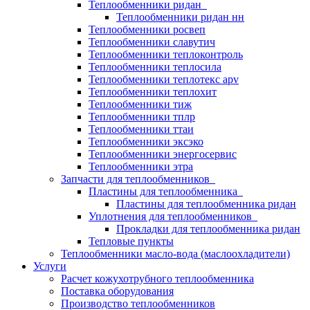
Теплообменники ридан
Теплообменники ридан нн
Теплообменники росвеп
Теплообменники славутич
Теплообменники теплоконтроль
Теплообменники теплосила
Теплообменники теплотекс apv
Теплообменники теплохит
Теплообменники тиж
Теплообменники тплр
Теплообменники ттаи
Теплообменники эксэко
Теплообменники энергосервис
Теплообменники этра
Запчасти для теплообменников
Пластины для теплообменника
Пластины для теплообменника ридан
Уплотнения для теплообменников
Прокладки для теплообменника ридан
Тепловые пункты
Теплообменники масло-вода (маслоохладители)
Услуги
Расчет кожухотрубного теплообменника
Поставка
оборудования
Производство теплообменников