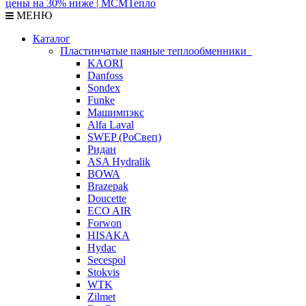
МЕНЮ
Каталог
Пластинчатые паяные теплообменники
KAORI
Danfoss
Sondex
Funke
Машимпэкс
Alfa Laval
SWEP (РоСвеп)
Ридан
ASA Hydralik
BOWA
Brazepak
Doucette
ECO AIR
Forwon
HISAKA
Hydac
Secespol
Stokvis
WTK
Zilmet