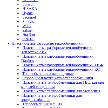
Forwon
HISAKA
Hydac
Secespol
Stokvis
WTK
Zilmet
ЭксЭко
ONDA
Пластинчатые разборные теплообменники
Пластинчатые разборные теплообменники
Теплотекс APV
Пластинчатые разборные теплообменники
Danfoss
Пластинчатые разборные теплообменники ТИЖ
Пластинчатые разборные теплообменники КC
Теплообменники пароводяные
Разборные пластинчатые теплообменники
Пластинчатые теплообменники для ГВС: каталог
моделей с подбором
Пластинчатые теплообменники для отопления
Пластинчатые теплообменники для
холодоснабжения
Теплообменник ДУ 100