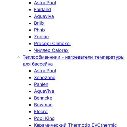
AstralPool
Fairland
Aquaviva
Brilix
Phnix
Zodiac
Procopi Climexel
Чиллер Calorex
Теплообменники - нагреватели температуры
для бассейна
AstralPool
Xenozone
Pahlen
AquaViva
Behncke
Bowman
Elecro
Pool King
Керамический Thermotip EVOthermic