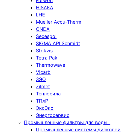
Forwon
HISAKA
LHE
Mueller Accu-Therm
ONDA
Secespol
SIGMA API Schmidt
Stokvis
Tetra Pak
Thermowave
Vicarb
ЗЭО
Zilmet
Теплосила
ТПлР
ЭксЭко
Энергосервис
Промышленные фильтры для воды
Промышленные системы дисковой