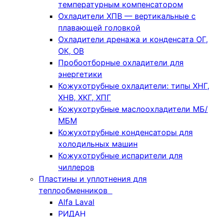
температурным компенсатором
Охладители ХПВ — вертикальные с
плавающей головкой
Охладители дренажа и конденсата ОГ,
ОК, ОВ
Пробоотборные охладители для
энергетики
Кожухотрубные охладители: типы ХНГ,
ХНВ, ХКГ, ХПГ
Кожухотрубные маслоохладители МБ/
МБМ
Кожухотрубные конденсаторы для
холодильных машин
Кожухотрубные испарители для
чиллеров
Пластины и уплотнения для
теплообменников
Alfa Laval
РИДАН