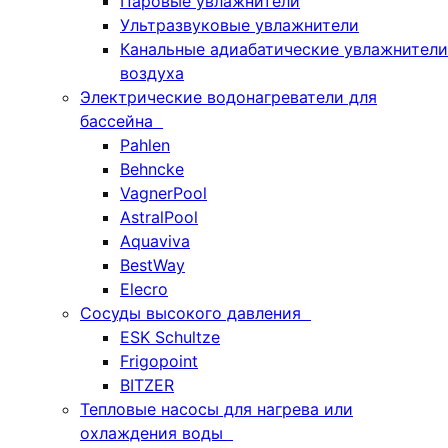
Паровые увлажнители
Ультразвуковые увлажнители
Канальные адиабатические увлажнители
воздуха
Электрические водонагреватели для
бассейна
Pahlen
Behncke
VagnerPool
AstralPool
Aquaviva
BestWay
Elecro
Сосуды высокого давления
ESK Schultze
Frigopoint
BITZER
Тепловые насосы для нагрева или
охлаждения воды