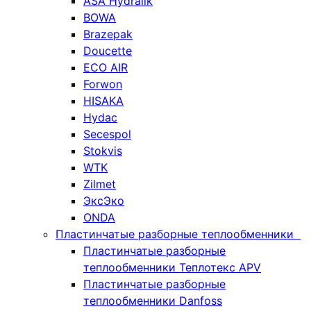
ASA Hydralik
BOWA
Brazepak
Doucette
ECO AIR
Forwon
HISAKA
Hydac
Secespol
Stokvis
WTK
Zilmet
ЭксЭко
ONDA
Пластинчатые разборные теплообменники
Пластинчатые разборные
теплообменники Теплотекс APV
Пластинчатые разборные
теплообменники Danfoss