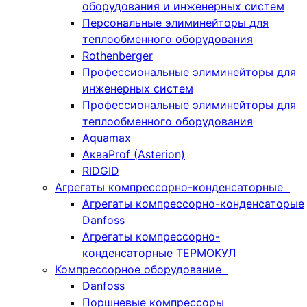
оборудования и инженерных систем
Персональные элиминейторы для
теплообменного оборудования
Rothenberger
Профессиональные элиминейторы для
инженерных систем
Профессиональные элиминейторы для
теплообменного оборудования
Aquamax
АкваProf (Asterion)
RIDGID
Агрегаты компрессорно-конденсаторные
Агрегаты компрессорно-конденсаторые
Danfoss
Агрегаты компрессорно-
конденсаторные ТЕРМОКУЛ
Компрессорное оборудование
Danfoss
Поршневые компрессоры