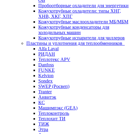
ОВ
Пробоотборные охладители для энергетики
Кожухотрубные охладители: типы ХНГ,
ХНВ, ХКГ, ХПГ
Кожухотрубные маслоохладители МБ/МБМ
Кожухотрубные конденсаторы для
холодильных машин
Кожухотрубные испарители для чиллеров
Пластины и уплотнения для теплообменников
Alfa Laval
РИДАН
Теплотекс APV
Danfoss
FUNKE
Kelvion
Sondex
SWEP (Росвеп)
Tranter
Анвитэк
КС
Машимпэкс (GEA)
Теплоконтроль
Теплохит ТИ
ТИЖ
Этра