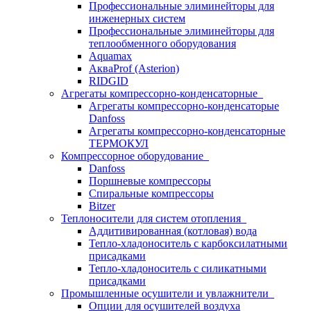
Профессиональные элиминейторы для
инженерных систем
Профессиональные элиминейторы для
теплообменного оборудования
Aquamax
АкваProf (Asterion)
RIDGID
Агрегаты компрессорно-конденсаторные
Агрегаты компрессорно-конденсаторые
Danfoss
Агрегаты компрессорно-конденсаторные
ТЕРМОКУЛ
Компрессорное оборудование
Danfoss
Поршневые компрессоры
Спиральные компрессоры
Bitzer
Теплоносители для систем отопления
Аддитивированная (котловая) вода
Тепло-хладоноситель с карбоксилатными
присадками
Тепло-хладоноситель с силикатными
присадками
Промышленные осушители и увлажнители
Опции для осушителей воздуха