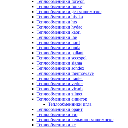
Теплообменники forwon
Теплообменники funke
Теплообменники gea машимпэкс
Теплообменники hisaka
Теплообменники hrs
Теплообменники hydac
Теплообменники kaori
Теплообменники lhe
Теплообменники nord
Теплообменники onda
Теплообменники pallant
Теплообменники secespol
Теплообменники sigma
Теплообменники sondex
Теплообменники thermowave
Теплообменники tranter
Теплообменники verker
Теплообменники vicarb
Теплообменники zilmet
Теплообменники анвитэк
Теплообменники игла
Теплообменники брант
Теплообменники зэо
Теплообменники кельвион машимпекс
Теплообменники кс