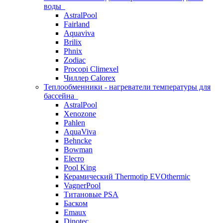
воды
AstralPool
Fairland
Aquaviva
Brilix
Phnix
Zodiac
Procopi Climexel
Чиллер Calorex
Теплообменники - нагреватели температуры для
бассейна
AstralPool
Xenozone
Pahlen
AquaViva
Behncke
Bowman
Elecro
Pool King
Керамический Thermotip EVOthermic
VagnerPool
Титановые PSA
Баском
Emaux
Dinotec