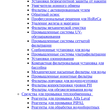
Установки безреагентной защиты от накипи
Умягчители ионного обмена
Фильтры с активированным углем
Обратный осмос
Профессиональные решения для HoReCa
Удаление железа и марганца
Фильтры механической очистки
Промышленные системы UV-
обеззараживания
Промышленные системы сетчатой
фильтрации
Сорбционные установки для воды
Промышленные системы ультрафильтрации
Установки озонирования
Компактная фильтровальная установка для
бассейна
Механические насыпные фильтры для воды
Промышленные ионитные фильтры
Фильтры-ловушки для водоподготовки
Фильтры корректировки уровня PH
Фильтры для обезжелезивания воды
Средства для промывки теплообменника
Реагенты для промывки Alfa Laval
Реагенты для промывки PIPAL
Реагенты для обработки водооборотных