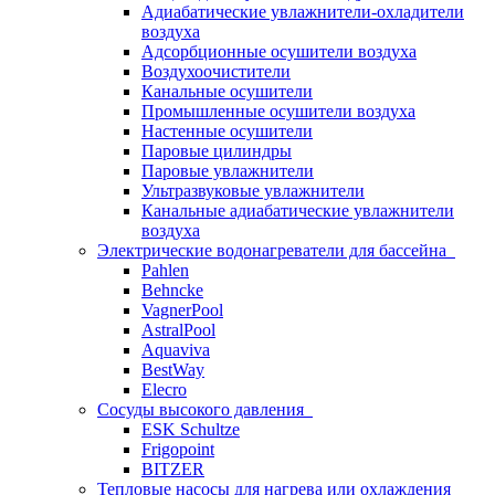
Адиабатические увлажнители-охладители
воздуха
Адсорбционные осушители воздуха
Воздухоочистители
Канальные осушители
Промышленные осушители воздуха
Настенные осушители
Паровые цилиндры
Паровые увлажнители
Ультразвуковые увлажнители
Канальные адиабатические увлажнители
воздуха
Электрические водонагреватели для бассейна
Pahlen
Behncke
VagnerPool
AstralPool
Aquaviva
BestWay
Elecro
Сосуды высокого давления
ESK Schultze
Frigopoint
BITZER
Тепловые насосы для нагрева или охлаждения