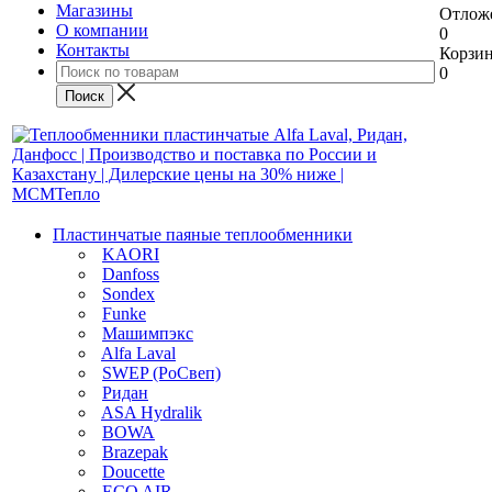
Магазины
Отлож
О компании
0
Контакты
Корзи
0
Пластинчатые паяные теплообменники
KAORI
Danfoss
Sondex
Funke
Машимпэкс
Alfa Laval
SWEP (РоСвеп)
Ридан
ASA Hydralik
BOWA
Brazepak
Doucette
ECO AIR