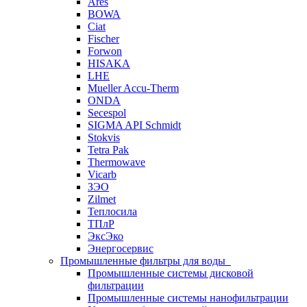
Ares
BOWA
Ciat
Fischer
Forwon
HISAKA
LHE
Mueller Accu-Therm
ONDA
Secespol
SIGMA API Schmidt
Stokvis
Tetra Pak
Thermowave
Vicarb
ЗЭО
Zilmet
Теплосила
ТПлР
ЭксЭко
Энергосервис
Промышленные фильтры для воды
Промышленные системы дисковой
фильтрации
Промышленные системы нанофильтрации