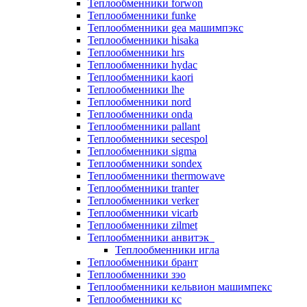
Теплообменники forwon
Теплообменники funke
Теплообменники gea машимпэкс
Теплообменники hisaka
Теплообменники hrs
Теплообменники hydac
Теплообменники kaori
Теплообменники lhe
Теплообменники nord
Теплообменники onda
Теплообменники pallant
Теплообменники secespol
Теплообменники sigma
Теплообменники sondex
Теплообменники thermowave
Теплообменники tranter
Теплообменники verker
Теплообменники vicarb
Теплообменники zilmet
Теплообменники анвитэк
Теплообменники игла
Теплообменники брант
Теплообменники зэо
Теплообменники кельвион машимпекс
Теплообменники кс