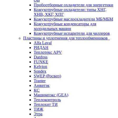
ОВ
Пробоотборные охладители для энергетики
Кожухотрубные охладители: типы ХНГ,
ХНВ, ХКГ, ХПГ
Кожухотрубные маслоохладители МБ/МБМ
Кожухотрубные конденсаторы для
холодильных машин
Кожухотрубные испарители для чиллеров
Пластины и уплотнения для теплообменников
Alfa Laval
РИДАН
Теплотекс APV
Danfoss
FUNKE
Kelvion
Sondex
SWEP (Росвеп)
Tranter
Анвитэк
КС
Машимпэкс (GEA)
Теплоконтроль
Теплохит ТИ
ТИЖ
Этра