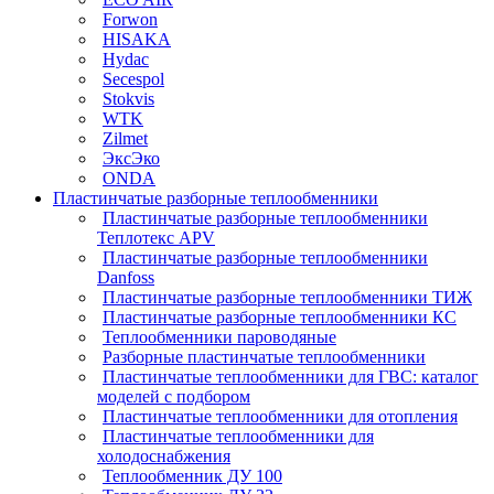
Forwon
HISAKA
Hydac
Secespol
Stokvis
WTK
Zilmet
ЭксЭко
ONDA
Пластинчатые разборные теплообменники
Пластинчатые разборные теплообменники
Теплотекс APV
Пластинчатые разборные теплообменники
Danfoss
Пластинчатые разборные теплообменники ТИЖ
Пластинчатые разборные теплообменники КC
Теплообменники пароводяные
Разборные пластинчатые теплообменники
Пластинчатые теплообменники для ГВС: каталог
моделей с подбором
Пластинчатые теплообменники для отопления
Пластинчатые теплообменники для
холодоснабжения
Теплообменник ДУ 100