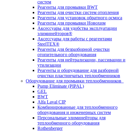
систем
Реагенты для промывки BWT
Реагенты для очистки систем отопления
Реагенты для установок обратного осмоса
Реагенты для промывки Новохим
Аксессуары для удобства эксплуатации
элиминейторов®
Аксессуары для работы с реагентами
SteelTEX®
Реагенты для безразборной очистки
отопительного оборудования
Реагенты для нейтрализации, пассивации и
утилизации
Реагенты и оборудование для разборной
очистки пластинчатых теплообменников
Оборудование для промывки теплообменников
Pump Eliminate (PIPAL)
GEL
BWT
Alfa Laval CIP
Комбинированные для теплообменного
оборудования и инженерных систем
Персональные элиминейторы для
теплообменного оборудования
Rothenberger