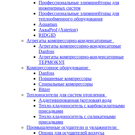
Профессиональные элиминейторы для
инженерных систем
Профессиональные элиминейторы для
теплообменного оборудования
Aquamax
АкваProf (Asterion)
RIDGID
Агрегаты компрессорно-конденсаторные
Агрегаты компрессорно-конденсаторые
Danfoss
Агрегаты компрессорно-конденсаторные
ТЕРМОКУЛ
Компрессорное оборудование
Danfoss
Поршневые компрессоры
Спиральные компрессоры
Bitzer
Теплоносители для систем отопления
Аддитивированная (котловая) вода
Тепло-хладоноситель с карбоксилатными
присадками
Тепло-хладоноситель с силикатными
присадками
Промышленные осушители и увлажнители
Опции для осушителей воздуха