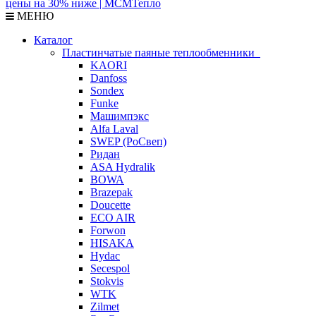
МЕНЮ
Каталог
Пластинчатые паяные теплообменники
KAORI
Danfoss
Sondex
Funke
Машимпэкс
Alfa Laval
SWEP (РоСвеп)
Ридан
ASA Hydralik
BOWA
Brazepak
Doucette
ECO AIR
Forwon
HISAKA
Hydac
Secespol
Stokvis
WTK
Zilmet