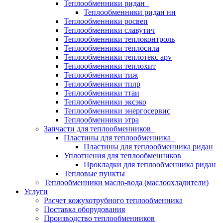
Теплообменники ридан
Теплообменники ридан нн
Теплообменники росвеп
Теплообменники славутич
Теплообменники теплоконтроль
Теплообменники теплосила
Теплообменники теплотекс apv
Теплообменники теплохит
Теплообменники тиж
Теплообменники тплр
Теплообменники ттаи
Теплообменники эксэко
Теплообменники энергосервис
Теплообменники этра
Запчасти для теплообменников
Пластины для теплообменника
Пластины для теплообменника ридан
Уплотнения для теплообменников
Прокладки для теплообменника ридан
Тепловые пункты
Теплообменники масло-вода (маслоохладители)
Услуги
Расчет кожухотрубного теплообменника
Поставка
оборудования
Производство теплообменников